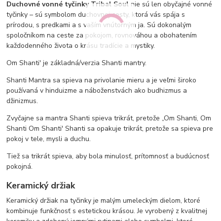
Duchovné vonné tyčinky Tribal Soul
nie sú len obyčajné vonné
tyčinky – sú symbolom duchovnej cesty, ktorá vás spája s
prírodou, s predkami a s vaším vnútorným ja. Sú dokonalým
spoločníkom na ceste za pokojom, rovnováhou a obohatením
každodenného života o krásu tradície a mystiky.
Om Shanti' je základná/verzia Shanti mantry.
Shanti Mantra sa spieva na privolanie mieru a je veľmi široko
používaná v hinduizme a náboženstvách ako budhizmus a
džinizmus.
Zvyčajne sa mantra Shanti spieva trikrát, pretože „Om Shanti, Om
Shanti Om Shanti' Shanti sa opakuje trikrát, pretože sa spieva pre
pokoj v tele, mysli a duchu.
Tiež sa trikrát spieva, aby bola minulosť, prítomnosť a budúcnosť
pokojná.
Keramický držiak
Keramický držiak na tyčinky je malým umeleckým dielom, ktoré
kombinuje funkčnosť s estetickou krásou. Je vyrobený z kvalitnej