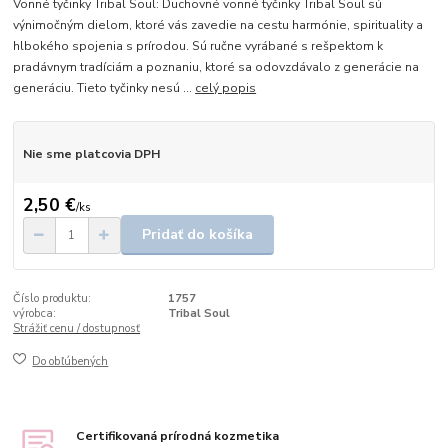
Vonné tyčinky Tribal Soul: Duchovné vonné tyčinky Tribal Soul sú
výnimočným dielom, ktoré vás zavedie na cestu harmónie, spirituality a
hlbokého spojenia s prírodou. Sú ručne vyrábané s rešpektom k
pradávnym tradíciám a poznaniu, ktoré sa odovzdávalo z generácie na
generáciu. Tieto tyčinky nesú ...
celý popis
Nie sme platcovia DPH
2,50 €
/
ks
Pridať do košíka
Číslo produktu:
1757
výrobca:
Tribal Soul
Strážiť cenu / dostupnosť
Do obľúbených
Certifikovaná prírodná kozmetika