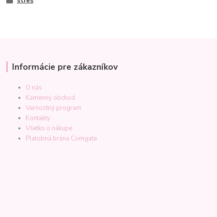
stres
Informácie pre zákazníkov
O nás
Kamenný obchod
Vernostný program
Kontakty
Všetko o nákupe
Platobná brána Comgate