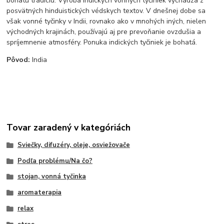
bohatú tradíciu. Výroba indických vonných tyčiniek vychádza z
posvätných hinduistických védskych textov. V dnešnej dobe sa
však vonné tyčinky v Indii, rovnako ako v mnohých iných, nielen
východných krajinách, používajú aj pre prevoňanie ovzdušia a
spríjemnenie atmosféry. Ponuka indických tyčiniek je bohatá.
Pôvod:
India
Tovar zaradený v kategóriách
Sviečky, difuzéry, oleje, osviežovače
Podľa problému/Na čo?
stojan, vonná tyčinka
aromaterapia
relax