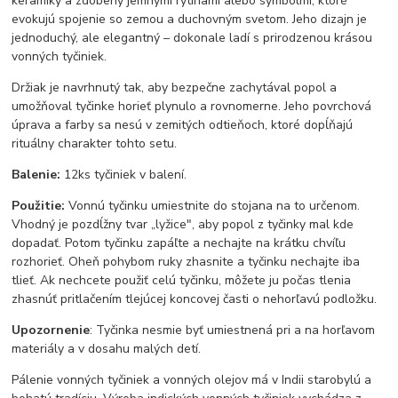
keramiky a zdobený jemnými rytinami alebo symbolmi, ktoré
evokujú spojenie so zemou a duchovným svetom. Jeho dizajn je
jednoduchý, ale elegantný – dokonale ladí s prirodzenou krásou
vonných tyčiniek.
Držiak je navrhnutý tak, aby bezpečne zachytával popol a
umožňoval tyčinke horieť plynulo a rovnomerne. Jeho povrchová
úprava a farby sa nesú v zemitých odtieňoch, ktoré dopĺňajú
rituálny charakter tohto setu.
Balenie:
12ks tyčiniek v balení.
Použitie:
Vonnú tyčinku umiestnite do stojana na to určenom.
Vhodný je pozdĺžny tvar „lyžice", aby popol z tyčinky mal kde
dopadať. Potom tyčinku zapáľte a nechajte na krátku chvíľu
rozhorieť. Oheň pohybom ruky zhasnite a tyčinku nechajte iba
tlieť. Ak nechcete použiť celú tyčinku, môžete ju počas tlenia
zhasnúť pritlačením tlejúcej koncovej časti o nehorľavú podložku.
Upozornenie
: Tyčinka nesmie byť umiestnená pri a na horľavom
materiály a v dosahu malých detí.
Pálenie vonných tyčiniek a vonných olejov má v Indii starobylú a