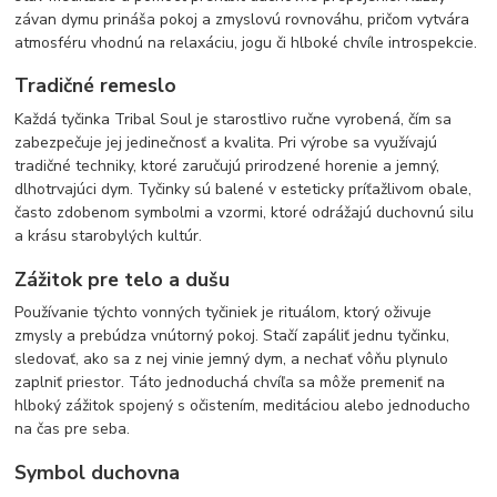
závan dymu prináša pokoj a zmyslovú rovnováhu, pričom vytvára
atmosféru vhodnú na relaxáciu, jogu či hlboké chvíle introspekcie.
Tradičné remeslo
Každá tyčinka Tribal Soul je starostlivo ručne vyrobená, čím sa
zabezpečuje jej jedinečnosť a kvalita. Pri výrobe sa využívajú
tradičné techniky, ktoré zaručujú prirodzené horenie a jemný,
dlhotrvajúci dym. Tyčinky sú balené v esteticky príťažlivom obale,
často zdobenom symbolmi a vzormi, ktoré odrážajú duchovnú silu
a krásu starobylých kultúr.
Zážitok pre telo a dušu
Používanie týchto vonných tyčiniek je rituálom, ktorý oživuje
zmysly a prebúdza vnútorný pokoj. Stačí zapáliť jednu tyčinku,
sledovať, ako sa z nej vinie jemný dym, a nechať vôňu plynulo
zaplniť priestor. Táto jednoduchá chvíľa sa môže premeniť na
hlboký zážitok spojený s očistením, meditáciou alebo jednoducho
na čas pre seba.
Symbol duchovna