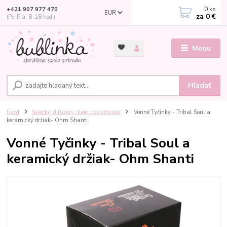
0
ks
+421 907 977 470
EUR
za
0 €
(Po-Pia, 8-18 hod.)
Menu
Hľadať
Úvod
Sviečky, difuzéry, oleje, osviežovače
Vonné Tyčinky - Tribal Soul a
keramický držiak- Ohm Shanti
Vonné Tyčinky - Tribal Soul a
keramický držiak- Ohm Shanti