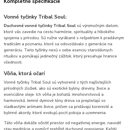
Kompletné špecifikácie
Vonné tyčinky Tribal Soul:
Duchovné vonné tyčinky Tribal Soul
sú výnimočným dielom,
ktoré vás zavedie na cestu harmónie, spirituality a hlbokého
spojenia s prírodou. Sú ručne vyrábané s rešpektom k pradávnym
tradíciám a poznaniu, ktoré sa odovzdávalo z generácie na
generáciu. Tieto tyčinky nesú v sebe esenciu starodávnych
rituálov a ponúkajú jedinečný zážitok, ktorý presahuje hranice
všednosti.
Vôňa, ktorá očarí
Vonné tyčinky Tribal Soul sú vytvorené z tých najčistejších
prírodných zložiek, ako sú exotické byliny, dreviny, živice a
esenciálne oleje. Ich vôňa je bohatá, mnohovrstvová a
harmonická. Jemné dymové tóny dreva sa prepletajú so
sladkastými arómami živice, pričom sa pridávajú korenisté a
bylinné akordy, ktoré evokujú pocit pokoja a uzemnenia.
Táto vôňa dokáže očistiť priestor od negatívnej energie, navodiť
stav meditácie a pomôcť prehĺbiť duchovné prepojenie. Každý