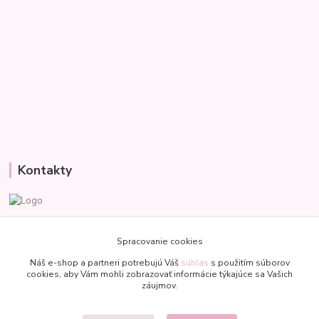
Kontakty
Veronika
+421 907 977 470
Spracovanie cookies
(Po-Pia, 8-18 hod.)
Náš e-shop a partneri potrebujú Váš
súhlas
s použitím súborov
cookies, aby Vám mohli zobrazovať informácie týkajúce sa Vašich
bublinkapu@gmail.com
záujmov.