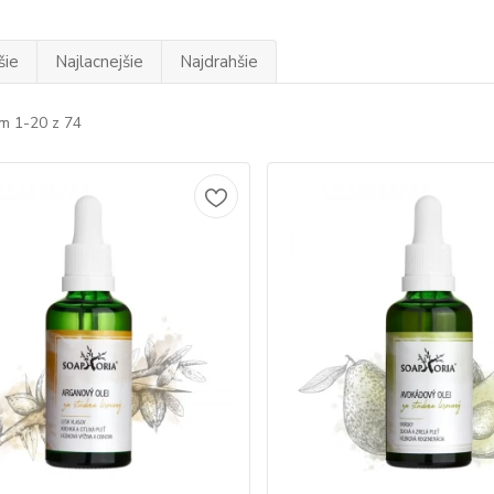
šie
Najlacnejšie
Najdrahšie
m 1-20 z 74