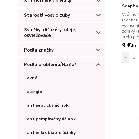
Starostlivosť o vlasy
Soaphor
Vzácny A
Starostlivosť o zuby
regeneru
vysušení
Sviečky, difuzéry, oleje,
zdravý le
osviežovače
zrelú pl
9 €
/
ks
Podľa značky
Podľa problému/Na čo?
akné
alergie
antiseptický účinok
antiperspiračný účinok
antimikrobiálne účinky