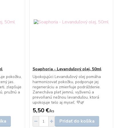
ml
Soaphoria - Levanduľový olej, 50ml
uje pokožku,
Upokojujúci Levanduľový olej pomáha
zený jas.
harmonizovať pokožku, podporuje jej
ti, zlepšuje
regeneráciu a zmierňuje podráždenie.
ú, pružnú a
Zanecháva pleť jemnú, vyživenú a
prevoňanú nežnou levanduľou, ktorá
upokojuje telo aj myseľ. 💜🌿
5,50 €
/
ks
íka
Pridať do košíka