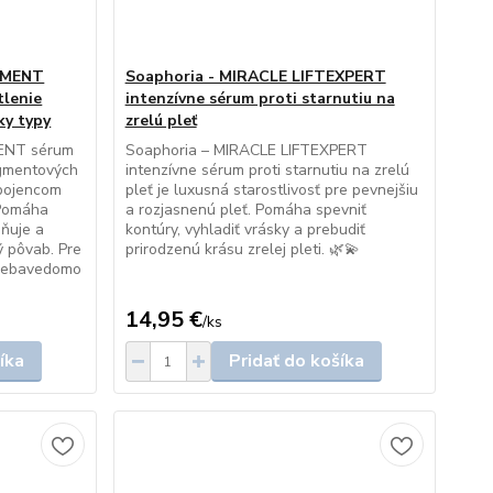
GMENT
Soaphoria - MIRACLE LIFTEXPERT
tlenie
intenzívne sérum proti starnutiu na
ky typy
zrelú pleť
ENT sérum
Soaphoria – MIRACLE LIFTEXPERT
igmentových
intenzívne sérum proti starnutiu na zrelú
spojencom
pleť je luxusná starostlivosť pre pevnejšiu
 Pomáha
a rozjasnenú pleť. Pomáha spevniť
sňuje a
kontúry, vyhladiť vrásky a prebudiť
ý pôvab. Pre
prirodzenú krásu zrelej pleti. 🌿💫
ť sebavedomo
14,95 €
/
ks
íka
Pridať do košíka