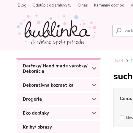
Blog
Odstúpiť od zmluvy tu
O nás
Kamenný obchod
V
Úvod
P
Darčeky/ Hand made výrobky/
Dekorácia
such
Dekoratívna kozmetika
Cena:
Drogéria
Eko doplnky
Nov
Knihy/ obrazy