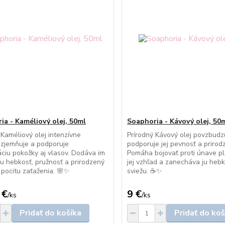
ia - Kaméliový olej, 50ml
Soaphoria - Kávový olej, 50
Kaméliový olej intenzívne
Prírodný Kávový olej povzbudz
, zjemňuje a podporuje
podporuje jej pevnosť a prirod
ciu pokožky aj vlasov. Dodáva im
Pomáha bojovať proti únave ple
 hebkosť, pružnosť a prirodzený
jej vzhľad a zanecháva ju hebk
 pocitu zaťaženia. 🌸✨
sviežu. ☕✨
 €
9 €
/
ks
/
ks
Pridať do košíka
Pridať do koš