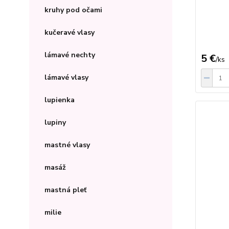
kruhy pod očami
kučeravé vlasy
lámavé nechty
5 €
/
ks
lámavé vlasy
lupienka
lupiny
mastné vlasy
masáž
mastná pleť
milie