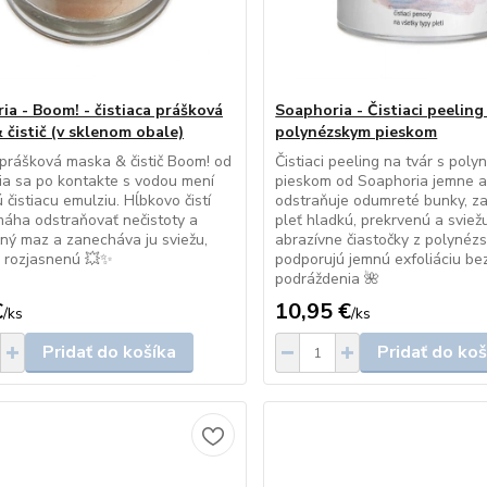
ia - Boom! - čistiaca prášková
Soaphoria - Čistiaci peeling
 čistič (v sklenom obale)
polynézskym pieskom
 prášková maska & čistič Boom! od
Čistiaci peeling na tvár s pol
a sa po kontakte s vodou mení
pieskom od Soaphoria jemne a
 čistiacu emulziu. Hĺbkovo čistí
odstraňuje odumreté bunky, z
máha odstraňovať nečistoty a
pleť hladkú, prekrvenú a sviež
ný maz a zanecháva ju sviežu,
abrazívne čiastočky z polynéz
a rozjasnenú 💥✨
podporujú jemnú exfoliáciu be
podráždenia 🌺
€
10,95 €
/
ks
/
ks
Pridať do košíka
Pridať do koš