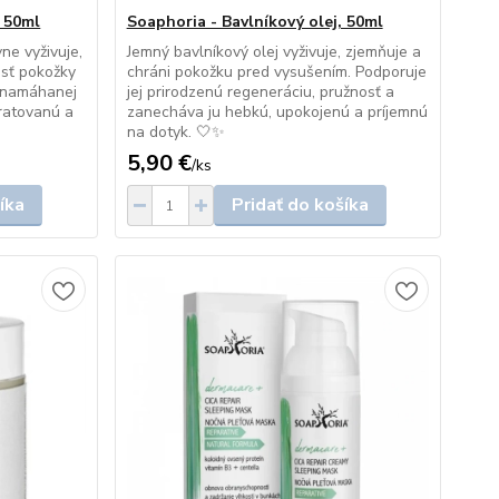
, 50ml
Soaphoria - Bavlníkový olej, 50ml
ne vyživuje,
Jemný bavlníkový olej vyživuje, zjemňuje a
osť pokožky
chráni pokožku pred vysušením. Podporuje
a namáhanej
jej prirodzenú regeneráciu, pružnosť a
dratovanú a
zanecháva ju hebkú, upokojenú a príjemnú
na dotyk. 🤍✨
5,90 €
/
ks
íka
Pridať do košíka