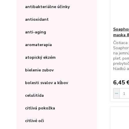
antibakteriálne účinky
antioxidant
Soaphor
anti-aging
maska &
Čistiaca
aromaterapia
Soaphori
na jemnú
atopický ekzém
pleť, po
prebytoč
hladkú 
bielenie zubov
6,45 
bolesti svalov a kĺbov
celulitída
citlivá pokožka
citlivé oči