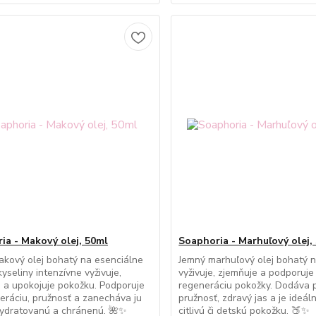
ia - Makový olej, 50ml
Soaphoria - Marhuľový olej,
kový olej bohatý na esenciálne
Jemný marhuľový olej bohatý n
yseliny intenzívne vyživuje,
vyživuje, zjemňuje a podporuje
 a upokojuje pokožku. Podporuje
regeneráciu pokožky. Dodáva p
neráciu, pružnosť a zanecháva ju
pružnosť, zdravý jas a je ideáln
hydratovanú a chránenú. 🌺✨
citlivú či detskú pokožku. 🍑✨