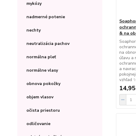
mykózy
nadmerné potenie
Soapho
ochrann
nechty
& na ob
Soaphor
neutralizácia pachov
ochrann
na obnov
normálna pleť
úľavu a 
ochrannú
a navrac
normálne vlasy
pokojnej
vzhľad 
obnova pokožky
14,95
objem vlasov
očista priestoru
odličovanie