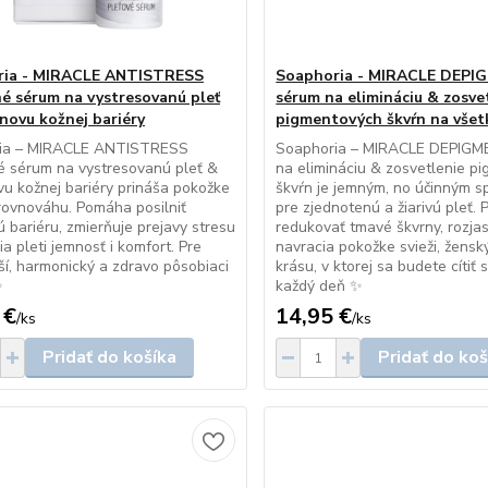
ria - MIRACLE ANTISTRESS
Soaphoria - MIRACLE DEPI
é sérum na vystresovanú pleť
sérum na elimináciu & zosve
novu kožnej bariéry
pigmentových škvŕn na všet
ia – MIRACLE ANTISTRESS
Soaphoria – MIRACLE DEPIGM
é sérum na vystresovanú pleť &
na elimináciu & zosvetlenie p
u kožnej bariéry prináša pokožke
škvŕn je jemným, no účinným 
rovnováhu. Pomáha posilniť
pre zjednotenú a žiarivú pleť.
 bariéru, zmierňuje prejavy stresu
redukovať tmavé škvrny, rozja
ia pleti jemnosť i komfort. Pre
navracia pokožke svieži, žensk
ší, harmonický a zdravo pôsobiaci
krásu, v ktorej sa budete cíti
✨
každý deň ✨
 €
14,95 €
/
ks
/
ks
Pridať do košíka
Pridať do koš