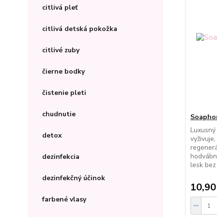
citlivá pleť
citlivá detská pokožka
citlivé zuby
čierne bodky
čistenie pleti
chudnutie
Soaphor
Luxusný 
detox
vyživuje
regenerá
hodvábnu
dezinfekcia
lesk bez
dezinfekčný účinok
10,90
farbené vlasy