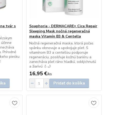
 na tvár s
Soaphoria - DERMACARE+ Cica Repair
Sleeping Mask nočná regeneračná
maska Vitamín B3 & Centella
ynézskym
 účinne
Nočná regeneračná maska, ktorá počas
anecháva
spánku obnovuje a upokojuje pleť. S
u. Prírodné
vitamínom B3 a centellou podporuje
skeho piesku
regeneráciu, posilňuje kožnú bariéru a
z
zanecháva pleť ráno hladkú, oddýchnutú
a žiarivú 💧🌙
16,95 €
/
ks
íka
Pridať do košíka