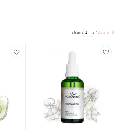
strana
z 4
ďalšie