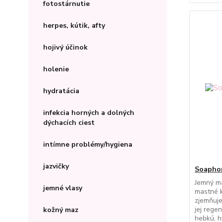
fotostárnutie
herpes, kútik, afty
hojivý účinok
holenie
hydratácia
infekcia horných a dolných
dýchacích ciest
intímne problémy/hygiena
jazvičky
Soaphor
Jemný ma
jemné vlasy
mastné k
zjemňuje
jej rege
kožný maz
hebkú, 