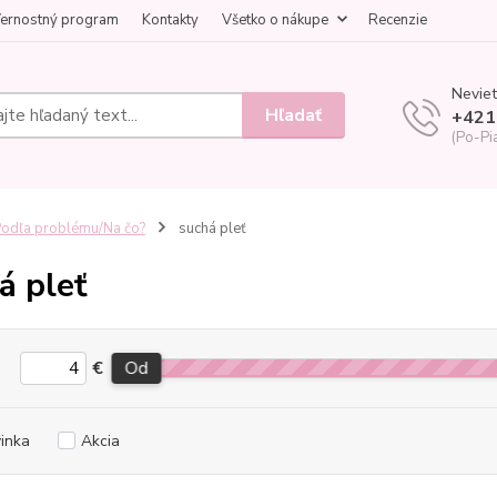
ernostný program
Kontakty
Všetko o nákupe
Recenzie
Neviet
Hľadať
+421
(Po-Pi
odľa problému/Na čo?
suchá pleť
á pleť
€
Od
inka
Akcia