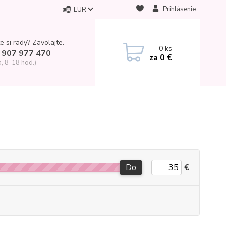
Prihlásenie
EUR
e si rady? Zavolajte.
0
ks
 907 977 470
za
0 €
a, 8-18 hod.)
Do
€