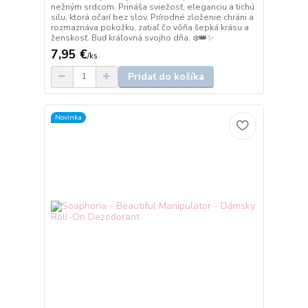
nežným srdcom. Prináša sviežosť, eleganciu a tichú
silu, ktorá očarí bez slov. Prírodné zloženie chráni a
rozmaznáva pokožku, zatiaľ čo vôňa šepká krásu a
ženskosť. Buď kráľovná svojho dňa. ❄️👑✨
7,95 €
/
ks
Pridať do košíka
Novinka