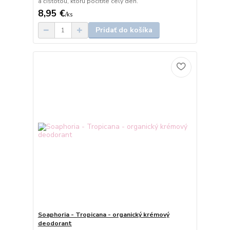
a čistotou, ktorú pocítite celý deň.
8,95 €
/
ks
Pridať do košíka
Soaphoria - Tropicana - organický krémový
deodorant