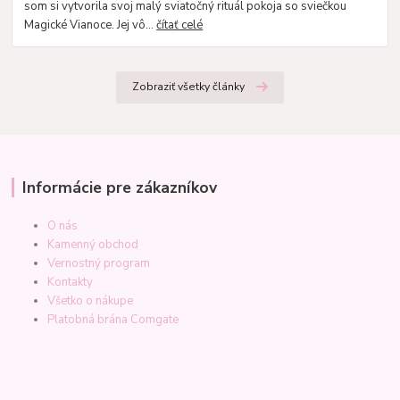
som si vytvorila svoj malý sviatočný rituál pokoja so sviečkou
Magické Vianoce. Jej vô...
čítať celé
Zobraziť všetky články
Informácie pre zákazníkov
O nás
Kamenný obchod
Vernostný program
Kontakty
Všetko o nákupe
Platobná brána Comgate