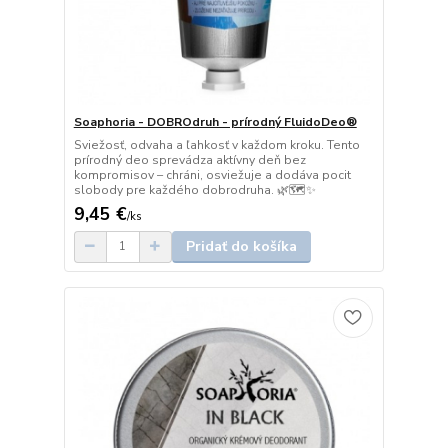
Soaphoria - DOBROdruh - prírodný FluidoDeo®
Sviežosť, odvaha a ľahkosť v každom kroku. Tento
prírodný deo sprevádza aktívny deň bez
kompromisov – chráni, osviežuje a dodáva pocit
slobody pre každého dobrodruha. 🌿🗺️✨
9,45 €
/
ks
Pridať do košíka