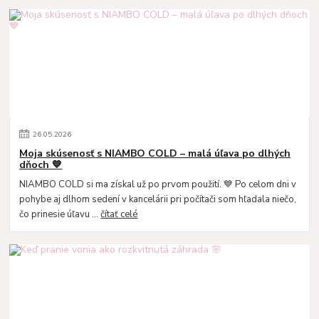
26
.
05
.
2026
Moja skúsenosť s NIAMBO COLD – malá úľava po dlhých
dňoch 💙
NIAMBO COLD si ma získal už po prvom použití. 💙 Po celom dni v
pohybe aj dlhom sedení v kancelárii pri počítači som hľadala niečo,
čo prinesie úľavu ...
čítať celé