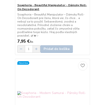
Soaphoria - Beautiful Manipulator - Dámsky Roll-
On Dezodorant
Soaphoria – Beautiful Manipulator – Dámsky Roll-
On Dezodorant pre ženu, ktorá vie, čo chce… a
nebojí sa to použiť. Sebavedomá, zvodná a
neodolateľná. Prírodné zloženie chráni a
rozmaznáva pokožku, zatiaľ čo zmyselná vôňa
podčiarkne tvoje kúzlo. Hraj podľa vlastných
pravidiel. 🌿🔥✨
7,95 €
/
ks
Pridať do košíka
Novinka