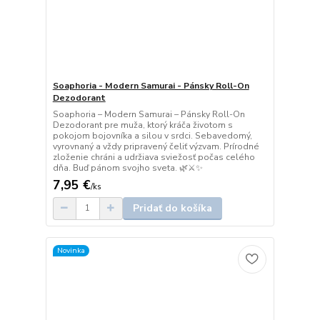
Soaphoria - Modern Samurai - Pánsky Roll-On
Dezodorant
Soaphoria – Modern Samurai – Pánsky Roll-On
Dezodorant pre muža, ktorý kráča životom s
pokojom bojovníka a silou v srdci. Sebavedomý,
vyrovnaný a vždy pripravený čeliť výzvam. Prírodné
zloženie chráni a udržiava sviežosť počas celého
dňa. Buď pánom svojho sveta. 🌿⚔️✨
7,95 €
/
ks
Pridať do košíka
Novinka