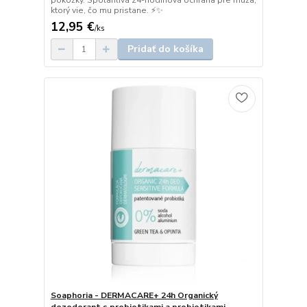
pokožky. Spoľahlivá 24-hodinová ochrana pre muža,
ktorý vie, čo mu pristane. ⚡✨
12,95 €
/
ks
Pridať do košíka
Soaphoria - DERMACARE+ 24h Organický
dezodorant s prebiotikami a probiotikami -