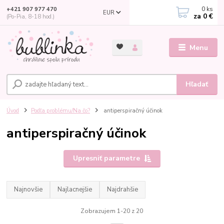
0
ks
+421 907 977 470
EUR
za
0 €
(Po-Pia, 8-18 hod.)
Menu
Hľadať
Úvod
Podľa problému/Na čo?
antiperspiračný účinok
antiperspiračný účinok
Upresniť parametre
Najnovšie
Najlacnejšie
Najdrahšie
Zobrazujem 1-20 z 20