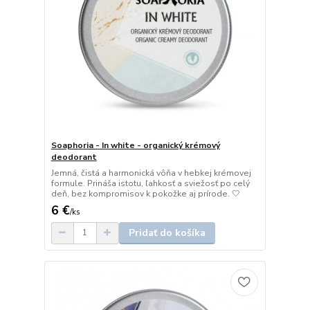
Soaphoria - In white - organický krémový
deodorant
Jemná, čistá a harmonická vôňa v hebkej krémovej
formule. Prináša istotu, ľahkosť a sviežosť po celý
deň, bez kompromisov k pokožke aj prírode. 🤍
6 €
/
ks
Pridať do košíka