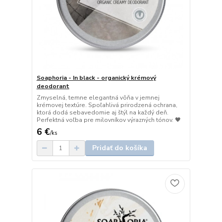
Soaphoria - In black - organický krémový
deodorant
Zmyselná, temne elegantná vôňa v jemnej
krémovej textúre. Spoľahlivá prirodzená ochrana,
ktorá dodá sebavedomie aj štýl na každý deň.
Perfektná voľba pre milovníkov výrazných tónov. 🖤
6 €
/
ks
Pridať do košíka