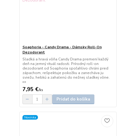
Soaphoria - Candy Drama - Dámsky Roll-On
Dezodorant
Sladká a hravá vôňa Candy Drama premení každý
deň na jemný rituál radosti. Prírodný roll-on
dezodorant od Soaphoria spoľahlivo chráni pred
zápachom, rešpektuje pokožku a zanecháva ju
sviežu, hebkú a zahalenú do nežnej sladkej vône.
🍬
7,95 €
/
ks
Pridať do košíka
Novinka