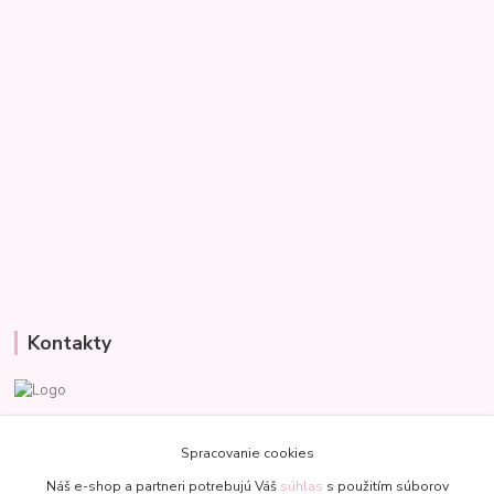
Kontakty
Veronika
+421 907 977 470
Spracovanie cookies
(Po-Pia, 8-18 hod.)
Náš e-shop a partneri potrebujú Váš
súhlas
s použitím súborov