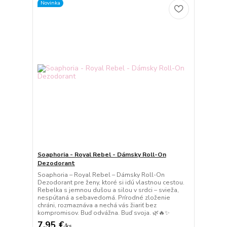
Novinka
Soaphoria - Royal Rebel - Dámsky Roll-On
Dezodorant
Soaphoria – Royal Rebel – Dámsky Roll-On
Dezodorant pre ženy, ktoré si idú vlastnou cestou.
Rebelka s jemnou dušou a silou v srdci – svieža,
nespútaná a sebavedomá. Prírodné zloženie
chráni, rozmaznáva a nechá vás žiariť bez
kompromisov. Buď odvážna. Buď svoja. 🌿🔥✨
7,95 €
/
ks