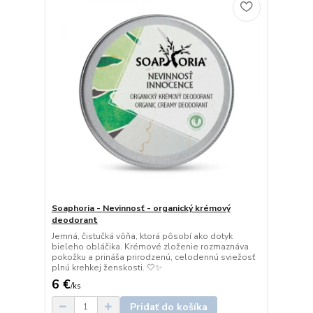
Soaphoria - Nevinnosť - organický krémový
deodorant
Jemná, čistučká vôňa, ktorá pôsobí ako dotyk
bieleho obláčika. Krémové zloženie rozmaznáva
pokožku a prináša prirodzenú, celodennú sviežosť
plnú krehkej ženskosti. 🤍✨
6 €
/
ks
Pridať do košíka