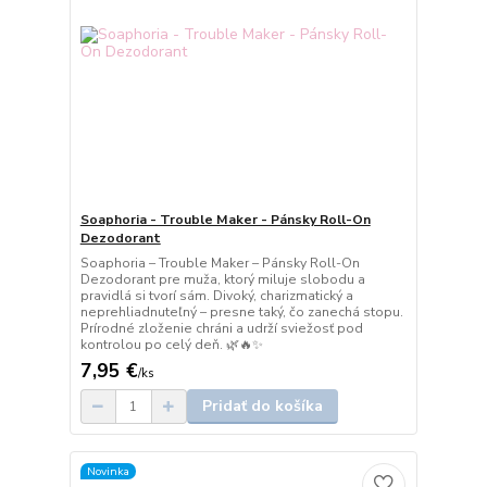
Soaphoria - Trouble Maker - Pánsky Roll-On
Dezodorant
Soaphoria – Trouble Maker – Pánsky Roll-On
Dezodorant pre muža, ktorý miluje slobodu a
pravidlá si tvorí sám. Divoký, charizmatický a
neprehliadnuteľný – presne taký, čo zanechá stopu.
Prírodné zloženie chráni a udrží sviežosť pod
kontrolou po celý deň. 🌿🔥✨
7,95 €
/
ks
Pridať do košíka
Novinka