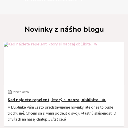
Novinky z nášho blogu
27
.
07
.
2026
Keď nájdete repelent, ktorý si naozaj obľúbite...🦟
V Bublinke Vám často predstavujeme novinky, ale dnes to bude
trochu iné. Chcem sa s Vami podeliť o svoju vlastnú skúsenosť. O
chvíľach na našej chalup...
čítať celé