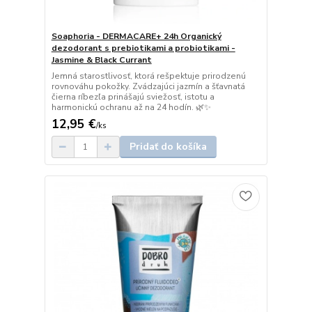
Soaphoria - DERMACARE+ 24h Organický
dezodorant s prebiotikami a probiotikami -
Jasmine & Black Currant
Jemná starostlivosť, ktorá rešpektuje prirodzenú
rovnováhu pokožky. Zvádzajúci jazmín a šťavnatá
čierna ríbezľa prinášajú sviežosť, istotu a
harmonickú ochranu až na 24 hodín. 🌿✨
12,95 €
/
ks
Pridať do košíka