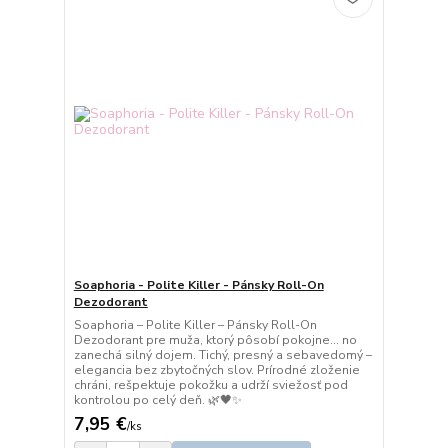
Soaphoria - Polite Killer - Pánsky Roll-On
Dezodorant
Soaphoria – Polite Killer – Pánsky Roll-On
Dezodorant pre muža, ktorý pôsobí pokojne… no
zanechá silný dojem. Tichý, presný a sebavedomý –
elegancia bez zbytočných slov. Prírodné zloženie
chráni, rešpektuje pokožku a udrží sviežosť pod
kontrolou po celý deň. 🌿🖤✨
7,95 €
/
ks