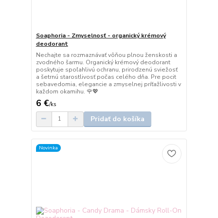
Soaphoria - Zmyselnosť - organický krémový
deodorant
Nechajte sa rozmaznávať vôňou plnou ženskosti a
zvodného šarmu. Organický krémový deodorant
poskytuje spoľahlivú ochranu, prirodzenú sviežosť
a šetrnú starostlivosť počas celého dňa. Pre pocit
sebavedomia, elegancie a zmyselnej príťažlivosti v
každom okamihu. 🌹💖
6 €
/
ks
Pridať do košíka
Novinka