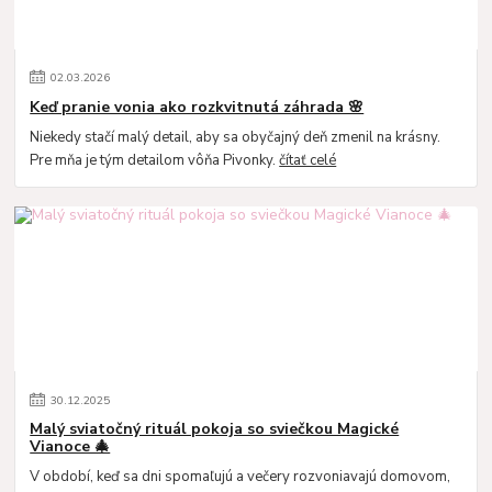
02
.
03
.
2026
Keď pranie vonia ako rozkvitnutá záhrada 🌸
Niekedy stačí malý detail, aby sa obyčajný deň zmenil na krásny.
Pre mňa je tým detailom vôňa Pivonky.
čítať celé
30
.
12
.
2025
Malý sviatočný rituál pokoja so sviečkou Magické
Vianoce 🎄
V období, keď sa dni spomaľujú a večery rozvoniavajú domovom,