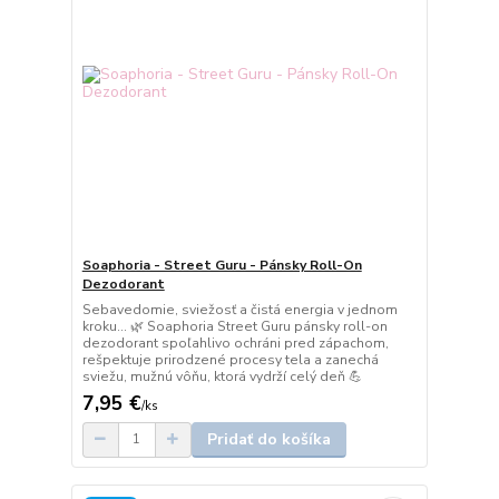
Soaphoria - Street Guru - Pánsky Roll-On
Dezodorant
Sebavedomie, sviežosť a čistá energia v jednom
kroku… 🌿 Soaphoria Street Guru pánsky roll-on
dezodorant spoľahlivo ochráni pred zápachom,
rešpektuje prirodzené procesy tela a zanechá
sviežu, mužnú vôňu, ktorá vydrží celý deň 💪
7,95 €
/
ks
Pridať do košíka