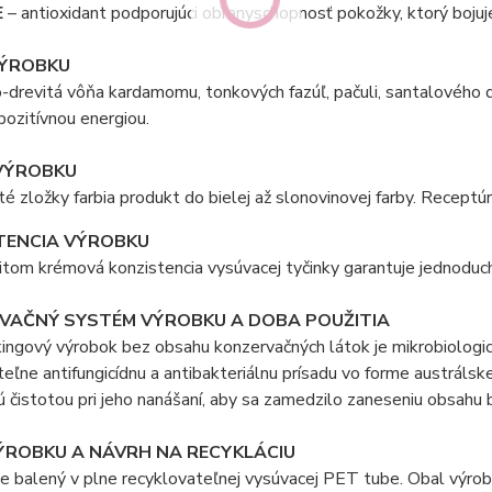
E
– antioxidant podporujúci obranyschopnosť pokožky, ktorý bojuj
ÝROBKU
-drevitá vôňa kardamomu, tonkových fazúľ, pačuli, santalového d
ozitívnou energiou.
VÝROBKU
é zložky farbia produkt do bielej až slonovinovej farby. Receptúr
TENCIA VÝROBKU
itom krémová konzistencia vysúvacej tyčinky garantuje jednoduchú
VAČNÝ SYSTÉM VÝROBKU A DOBA POUŽITIA
ingový výrobok bez obsahu konzervačných látok je mikrobiologic
eľne antifungicídnu a antibakteriálnu prísadu vo forme austrálsk
ú čistotou pri jeho nanášaní, aby sa zamedzilo zaneseniu obsah
ÝROBKU A NÁVRH NA RECYKLÁCIU
e balený v plne recyklovateľnej vysúvacej PET tube. Obal výrob