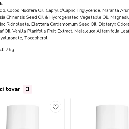
E
cid, Cocos Nucifera Oil, Caprylic/Capric Triglyceride, Maranta
ia Chinensis Seed Oil & Hydrogenated Vegetable Oil, Magnesiu
 Zinc Ricinoleate, Elettaria Cardamomum Seed Oil, Dipteryx Od
af Oil, Vanilla Planifolia Fruit Extract, Melaleuca Alternifolia Lea
yaluronate, Tocopherol.
sť:
75g
ci tovar
3