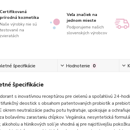
Certifikovaná
Veľa značiek na
prírodná kozmetika
jednom mieste
Naše výrobky nie sú
Podporujeme našich
testované na
slovenských výrobcov
zvieratách
etné špecifikácie
Hodnotenie
0
K
tné špecifikácie
orant s inovatívnou receptúrou pre cielenú a spoľahlivú 24-ho
tifunkčný deostick s obsahom patentovaných probiotík a prebiotí
E okrem neutralizácie pachu potu hydratuje, upokojuje a ochraňu
a boľavému zarastaniu chĺpkov. Vegánska, nesyntetická formulác
, alkoholu a hliníkových solí je vhodná aj pre najcitlivejšiu pokož