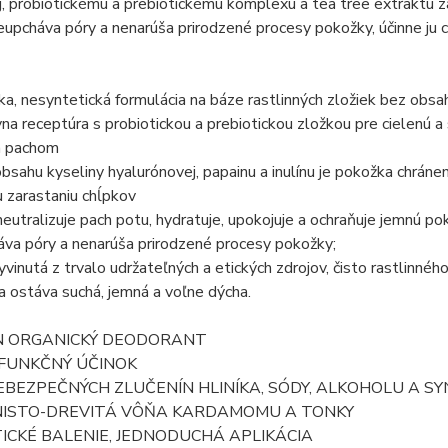
j, probiotickému a prebiotickému komplexu a tea tree extraktu z
eupcháva póry a nenarúša prirodzené procesy pokožky, účinne ju c
a, nesyntetická formulácia na báze rastlinných zložiek bez obsah
vna receptúra s probiotickou a prebiotickou zložkou pre cielenú 
m pachom
bsahu kyseliny hyalurónovej, papainu a inulínu je pokožka chrán
 zarastaniu chĺpkov
neutralizuje pach potu, hydratuje, upokojuje a ochraňuje jemnú p
va póry a nenarúša prirodzené procesy pokožky;
vinutá z trvalo udržateľných a etických zdrojov, čisto rastlinné
 ostáva suchá, jemná a voľne dýcha.
N ORGANICKÝ DEODORANT
IFUNKČNÝ ÚČINOK
EBEZPEČNÝCH ZLUČENÍN HLINÍKA, SÓDY, ALKOHOLU A SY
NISTO-DREVITÁ VÔŇA KARDAMOMU A TONKY
ICKÉ BALENIE, JEDNODUCHÁ APLIKÁCIA