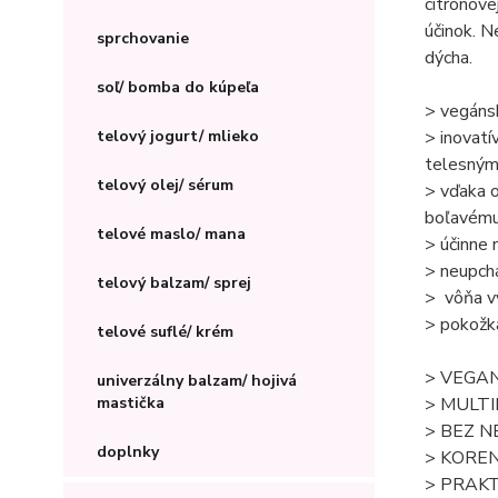
citrónove
účinok. N
sprchovanie
dýcha.
soľ/ bomba do kúpeľa
> vegánsk
> inovatí
telový jogurt/ mlieko
telesný
telový olej/ sérum
> vďaka o
boľavému
telové maslo/ mana
> účinne 
> neupchá
telový balzam/ sprej
> vôňa vy
> pokožka
telové suflé/ krém
> VEGA
univerzálny balzam/ hojivá
> MULT
mastička
> BEZ N
doplnky
> KORE
> PRAKT