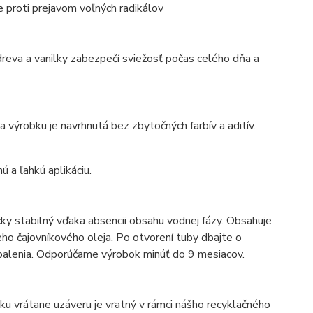
e proti prejavom voľných radikálov
reva a vanilky zabezpečí sviežosť počas celého dňa a
a výrobku je navrhnutá bez zbytočných farbív a aditív.
 a ľahkú aplikáciu.
ky stabilný vďaka absencii obsahu vodnej fázy. Obsahuje
eho čajovníkového oleja. Po otvorení tuby dbajte o
u balenia. Odporúčame výrobok minúť do 9 mesiacov.
ku vrátane uzáveru je vratný v rámci nášho recyklačného