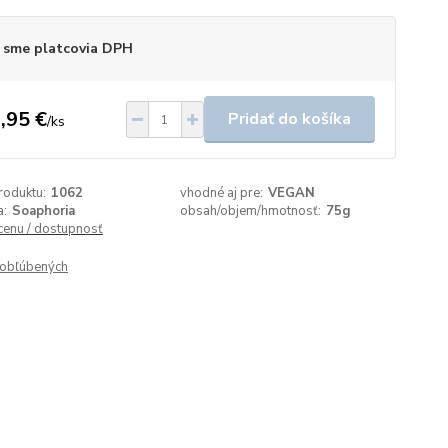
 sme platcovia DPH
,95 €
Pridať do košíka
/
ks
roduktu:
1062
vhodné aj pre:
VEGAN
a:
Soaphoria
obsah/objem/hmotnosť:
75g
 cenu / dostupnosť
obľúbených