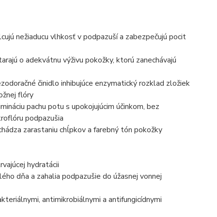
lcujú nežiaducu vlhkosť v podpazuší a zabezpečujú pocit
tarajú o adekvátnu výživu pokožky, ktorú zanechávajú
dezodoračné činidlo inhibujúce enzymatický rozklad zložiek
žnej flóry
imináciu pachu potu s upokojujúcim účinkom, bez
kroflóru podpazušia
chádza zarastaniu chĺpkov a farebný tón pokožky
ajúcej hydratácii
elého dňa a zahalia podpazušie do úžasnej vonnej
kteriálnymi, antimikrobiálnymi a antifungicídnymi