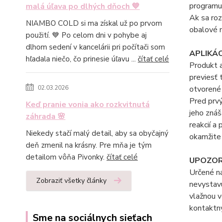
programu
malá úľava po dlhých dňoch 💙
Ak sa ro
NIAMBO COLD si ma získal už po prvom
obalové m
použití. 💙 Po celom dni v pohybe aj
dlhom sedení v kancelárii pri počítači som
APLIKÁ
hľadala niečo, čo prinesie úľavu ...
čítať celé
Produkt a
previesť 
otvorené 
02.03.2026
Pred prvý
Keď pranie vonia ako rozkvitnutá
jeho znáš
záhrada 🌸
reakcií a
Niekedy stačí malý detail, aby sa obyčajný
okamžite 
deň zmenil na krásny. Pre mňa je tým
detailom vôňa Pivonky.
čítať celé
UPOZOR
Určené n
Zobraziť všetky články
nevystavu
vlažnou 
kontaktný
Sme na sociálnych sieťach