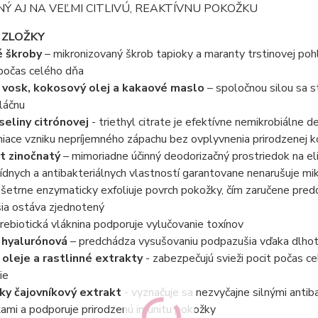
Ý AJ NA VEĽMI CITLIVÚ, REAKTÍVNU POKOŽKU
 ZLOŽKY
é škroby
– mikronizovaný škrob tapioky a maranty trstinovej poh
 počas celého dňa
 vosk, kokosový olej a kakaové maslo
– spoločnou silou sa s
láčnu
seliny citrónovej
- triethyl citrate je efektívne nemikrobiálne 
niace vzniku nepríjemného zápachu bez ovplyvnenia prirodzenej ko
át zinočnatý
– mimoriadne účinný deodorizačný prostriedok na el
cídnych a antibakteriálnych vlastností garantovane nenarušuje mi
šetrne enzymaticky exfoliuje povrch pokožky, čím zaručene pred
ia ostáva zjednotený
rebiotická vláknina podporuje vylučovanie toxínov
 hyalurónová
– predchádza vysušovaniu podpazušia vďaka dlhotrv
 oleje a rastlinné extrakty
- zabezpečujú svieži pocit počas c
ie
ky čajovníkový extrakt
- vyznačuje sa nezvyčajne silnými antiba
ami a podporuje prirodzenú imunitu pokožky