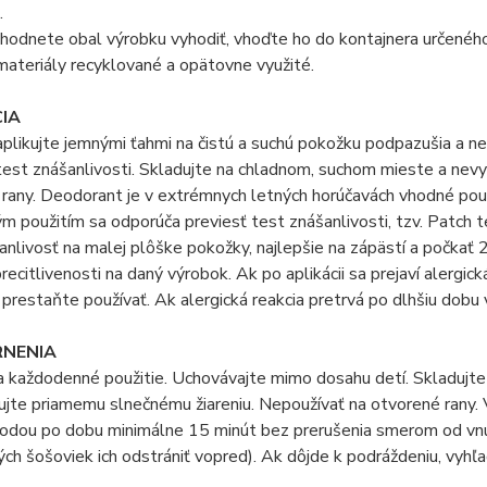
.
zhodnete obal výrobku vyhodiť, vhoďte ho do kontajnera určené
ateriály recyklované a opätovne využité.
CIA
plikujte jemnými ťahmi na čistú a suchú pokožku podpazušia a n
test znášanlivosti. Skladujte na chladnom, suchom mieste a nev
rany. Deodorant je v extrémnych letných horúčavách vhodné použi
m použitím sa odporúča previesť test znášanlivosti, tzv. Patch te
anlivosť na malej plôške pokožky, najlepšie na zápästí a počka
 precitlivenosti na daný výrobok. Ak po aplikácii sa prejaví alerg
prestaňte používať. Ak alergická reakcia pretrvá po dlhšiu dobu
NENIA
a každodenné použitie. Uchovávajte mimo dosahu detí. Skladujt
jte priamemu slnečnému žiareniu. Nepoužívať na otvorené rany. Vyh
vodou po dobu minimálne 15 minút bez prerušenia smerom od vnút
ch šošoviek ich odstrániť vopred). Ak dôjde k podráždeniu, vyhľ