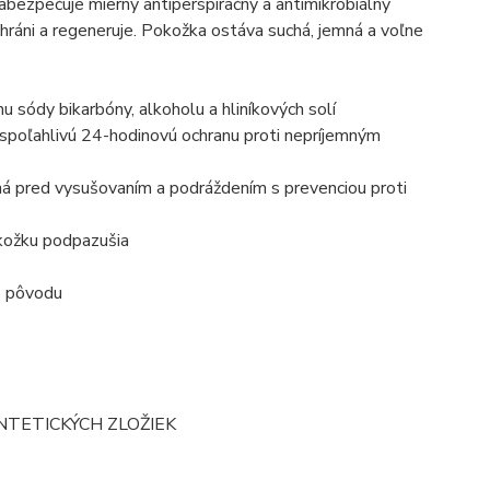
abezpečuje mierny antiperspiračný a antimikrobiálny
hráni a regeneruje. Pokožka ostáva suchá, jemná a voľne
u sódy bikarbóny, alkoholu a hliníkových solí
a spoľahlivú 24-hodinovú ochranu proti nepríjemným
ená pred vysušovaním a podráždením s prevenciou proti
okožku podpazušia
ho pôvodu
NTETICKÝCH ZLOŽIEK