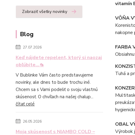
vitamín 
Zobraziť všetky novinky
VÔŇA V
Korenisto
nakopne p
Blog
FARBA 
27.07.2026
Obsiahnut
Keď nájdete repelent, ktorý si naozaj
obľúbite...🦟
KONZIS
Tuhá a pr
V Bublinke Vám často predstavujeme
novinky, ale dnes to bude trochu iné.
KONZER
Chcem sa s Vami podeliť o svoju vlastnú
Multitask
skúsenosť. O chvíľach na našej chalup...
preukázat
čítať celé
hygienick
26.05.2026
OBAL V
Výrobok j
Moja skúsenosť s NIAMBO COLD –