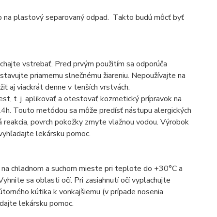
ho na plastový separovaný odpad. Takto budú môcť byť
echajte vstrebať. Pred prvým použitím sa odporúča
ystavujte priamemu slnečnému žiareniu. Nepoužívajte na
ť aj viackrát denne v tenších vrstvách.
st, t. j. aplikovať a otestovať kozmetický prípravok na
ť 24h. Touto metódou sa môže predísť nástupu alergických
ická reakcia, povrch pokožky zmyte vlažnou vodou. Výrobok
 vyhľadajte lekársku pomoc.
e na chladnom a suchom mieste pri teplote do +30°C a
nite sa oblasti očí. Pri zasiahnutí očí vyplachujte
orného kútika k vonkajšiemu (v prípade nosenia
adajte lekársku pomoc.