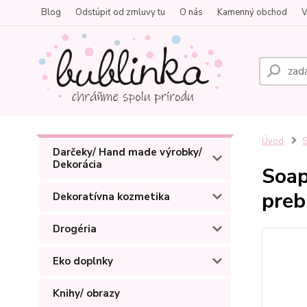
Blog
Odstúpiť od zmluvy tu
O nás
Kamenný obchod
V
Úvod
S
Darčeky/ Hand made výrobky/
Dekorácia
Soap
preb
Dekoratívna kozmetika
Drogéria
Eko doplnky
Knihy/ obrazy