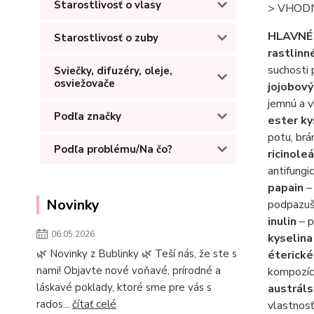
Starostlivosť o vlasy
> VHODN
HLAVNÉ
Starostlivosť o zuby
rastlinn
suchosti
Sviečky, difuzéry, oleje,
osviežovače
jojobový
jemnú a v
Podľa značky
ester ky
potu, brá
Podľa problému/Na čo?
ricinole
antifungi
papain
– 
Novinky
podpazuš
inulin
– p
06.05.2026
kyselina
🌿 Novinky z Bublinky 🌿 Teší nás, že ste s
éterické
nami! Objavte nové voňavé, prírodné a
kompozíc
láskavé poklady, ktoré sme pre vás s
austráls
rados...
čítať celé
vlastnosť