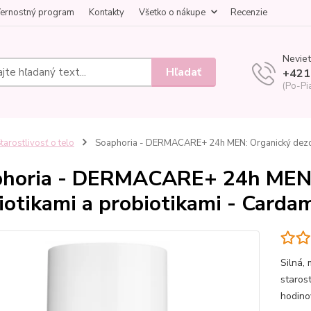
ernostný program
Kontakty
Všetko o nákupe
Recenzie
Neviet
Hľadať
+421
(Po-Pi
tarostlivosť o telo
Soaphoria - DERMACARE+ 24h MEN: Organický dezodo
horia - DERMACARE+ 24h MEN: 
iotikami a probiotikami - Card
Silná,
staros
hodino