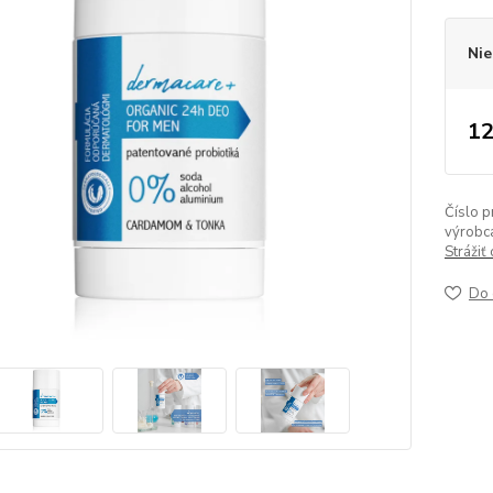
Nie
12
Číslo p
výrobc
Strážiť
Do 