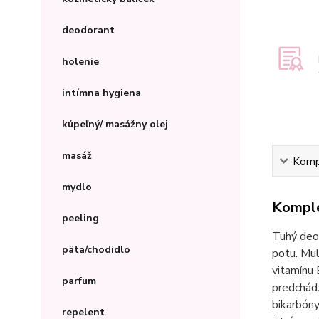
deodorant
holenie
intímna hygiena
kúpeľný/ masážny olej
masáž
Kompl
mydlo
Komple
peeling
Tuhý deod
päta/chodidlo
potu. Mul
vitamínu 
parfum
predchádz
bikarbóny
repelent