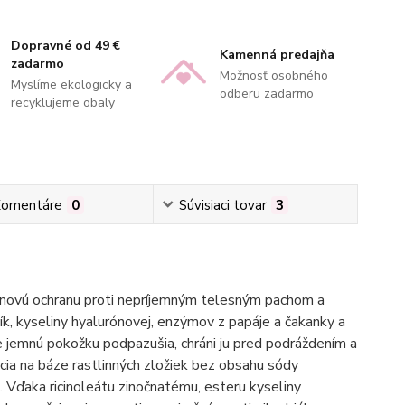
Dopravné od 49 €
Kamenná predajňa
zadarmo
Možnosť osobného
Myslíme ekologicky a
odberu zadarmo
recyklujeme obaly
omentáre
0
Súvisiaci tovar
3
dinovú ochranu proti nepríjemným telesným pachom a
k, kyseliny hyalurónovej, enzýmov z papáje a čakanky a
je jemnú pokožku podpazušia, chráni ju pred podráždením a
ia na báze rastlinných zložiek bez obsahu sódy
ku. Vďaka ricinoleátu zinočnatému, esteru kyseliny