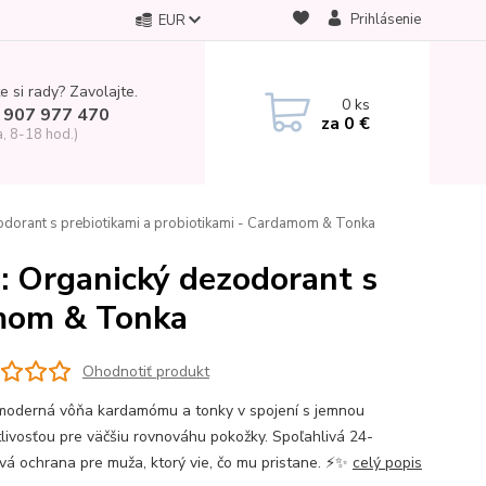
Prihlásenie
EUR
e si rady? Zavolajte.
0
ks
 907 977 470
za
0 €
a, 8-18 hod.)
rant s prebiotikami a probiotikami - Cardamom & Tonka
Organický dezodorant s
amom & Tonka
Ohodnotiť produkt
 moderná vôňa kardamómu a tonky v spojení s jemnou
tlivosťou pre väčšiu rovnováhu pokožky. Spoľahlivá 24-
vá ochrana pre muža, ktorý vie, čo mu pristane. ⚡✨
celý popis