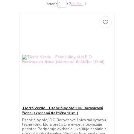
strana
z 2
ďalšie
Tierra Verde - Esenciálny olej BIO Borovicová
živica (sklenená fľaštička 10 ml)
Esenciálny olej BIO Borovicová živica má výraznú,
lesnú vôňu, ktorá prečisťuje myseľ a osviežuje
priestor. Podporuje dýchanie, uvoľňuje napätie a
pôsobí antibakteriálne. Vhodný do aromalampy,