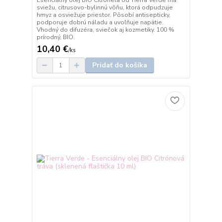
Esenciálny olej BIO Citronela od Tierra Verde má
sviežu, citrusovo-bylinnú vôňu, ktorá odpudzuje
hmyz a osviežuje priestor. Pôsobí antisepticky,
podporuje dobrú náladu a uvoľňuje napätie.
Vhodný do difuzéra, sviečok aj kozmetiky. 100 %
prírodný, BIO.
10,40 €
/
ks
Pridať do košíka