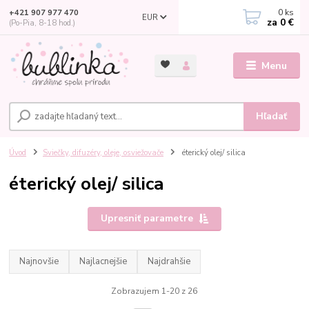
0
ks
+421 907 977 470
EUR
za
0 €
(Po-Pia, 8-18 hod.)
Menu
Hľadať
Úvod
Sviečky, difuzéry, oleje, osviežovače
éterický olej/ silica
éterický olej/ silica
Upresniť parametre
Najnovšie
Najlacnejšie
Najdrahšie
Zobrazujem 1-20 z 26