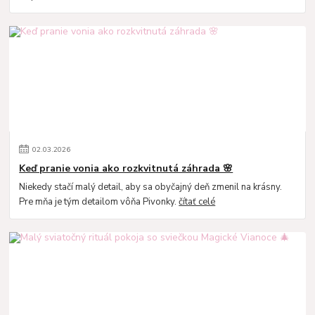
02
.
03
.
2026
Keď pranie vonia ako rozkvitnutá záhrada 🌸
Niekedy stačí malý detail, aby sa obyčajný deň zmenil na krásny.
Pre mňa je tým detailom vôňa Pivonky.
čítať celé