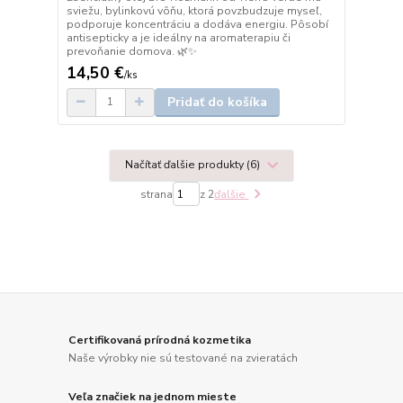
sviežu, bylinkovú vôňu, ktorá povzbudzuje myseľ,
podporuje koncentráciu a dodáva energiu. Pôsobí
antisepticky a je ideálny na aromaterapiu či
prevoňanie domova. 🌿✨
14,50 €
/
ks
Pridať do košíka
Načítať ďalšie produkty (6)
strana
z 2
ďalšie
Certifikovaná prírodná kozmetika
Naše výrobky nie sú testované na zvieratách
Veľa značiek na jednom mieste