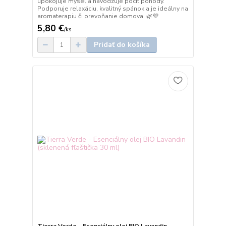
upokojuje myseľ a navodzuje pocit pohody.
Podporuje relaxáciu, kvalitný spánok a je ideálny na
aromaterapiu či prevoňanie domova. 🌿💜
5,80 €
/
ks
Pridať do košíka
Tierra Verde - Esenciálny olej BIO Lavandin