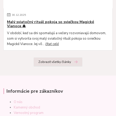
30
.
12
.
2025
Malý sviatočný rituál pokoja so sviečkou Magické
Vianoce 🎄
V období, keď sa dni spomaľujú a večery rozvoniavajú domovom,
som si vytvorila svoj malý sviatočný rituál pokoja so sviečkou
Magické Vianoce. Jej vô...
čítať celé
Zobraziť všetky články
Informácie pre zákazníkov
O nás
Kamenný obchod
Vernostný program