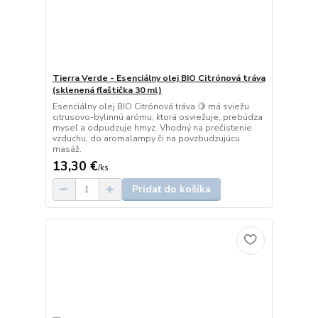
Tierra Verde - Esenciálny olej BIO Citrónová tráva
(sklenená fľaštička 30 ml)
Esenciálny olej BIO Citrónová tráva 🍋 má sviežu
citrusovo-bylinnú arómu, ktorá osviežuje, prebúdza
myseľ a odpudzuje hmyz. Vhodný na prečistenie
vzduchu, do aromalampy či na povzbudzujúcu
masáž.
13,30 €
/
ks
Pridať do košíka