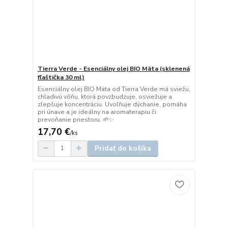
Tierra Verde - Esenciálny olej BIO Mäta (sklenená
fľaštička 30 ml)
Esenciálny olej BIO Mäta od Tierra Verde má sviežu,
chladivú vôňu, ktorá povzbudzuje, osviežuje a
zlepšuje koncentráciu. Uvoľňuje dýchanie, pomáha
pri únave a je ideálny na aromaterapiu či
prevoňanie priestoru. 🌱✨
17,70 €
/
ks
Pridať do košíka