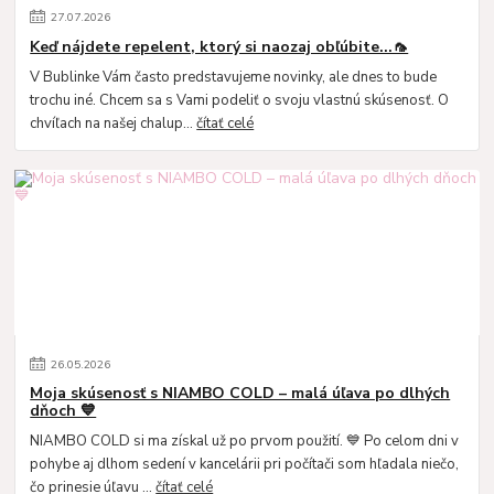
27
.
07
.
2026
Keď nájdete repelent, ktorý si naozaj obľúbite...🦟
V Bublinke Vám často predstavujeme novinky, ale dnes to bude
trochu iné. Chcem sa s Vami podeliť o svoju vlastnú skúsenosť. O
chvíľach na našej chalup...
čítať celé
26
.
05
.
2026
Moja skúsenosť s NIAMBO COLD – malá úľava po dlhých
dňoch 💙
NIAMBO COLD si ma získal už po prvom použití. 💙 Po celom dni v
pohybe aj dlhom sedení v kancelárii pri počítači som hľadala niečo,
čo prinesie úľavu ...
čítať celé