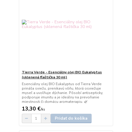
Tierra Verde - Esenciálny olej BIO Eukalyptus
(sklenená fľaštička 30 ml)
Esenciálny olej BIO Eukalyptus od Tierra Verde
prináša sviežu, prenikavú vôňu, ktorá osviežuje
myseľ a uvoľňuje dýchanie. Pôsobí antisepticky,
podporuje imunitu a je ideálny na prevoňanie
miestnosti či domácu aromaterapiu. 🌿
13,30 €
/
ks
Pridať do košíka