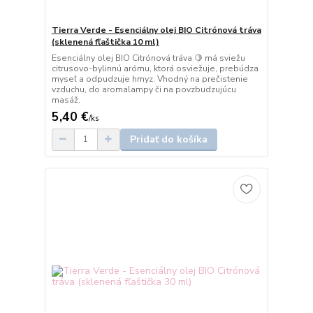
Tierra Verde - Esenciálny olej BIO Citrónová tráva
(sklenená fľaštička 10 ml)
Esenciálny olej BIO Citrónová tráva 🍋 má sviežu
citrusovo-bylinnú arómu, ktorá osviežuje, prebúdza
myseľ a odpudzuje hmyz. Vhodný na prečistenie
vzduchu, do aromalampy či na povzbudzujúcu
masáž.
5,40 €
/
ks
Pridať do košíka