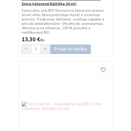
živica (sklenená fľaštička 30 ml)
Esenciálny olej BIO Borovicová živica má výraznú,
lesnú vôňu, ktorá prečisťuje myseľ a osviežuje
priestor. Podporuje dýchanie, uvoľňuje napätie a
pôsobí antibakteriálne. Vhodný do aromalampy,
difuzéra aj na inhalácie. 100 % prírodný a
certifikovaný BIO.
13,30 €
/
ks
Pridať do košíka