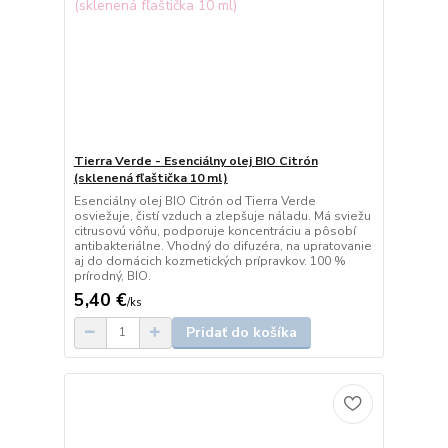
Tierra Verde - Esenciálny olej BIO Citrón
(sklenená fľaštička 10 ml)
Esenciálny olej BIO Citrón od Tierra Verde
osviežuje, čistí vzduch a zlepšuje náladu. Má sviežu
citrusovú vôňu, podporuje koncentráciu a pôsobí
antibakteriálne. Vhodný do difuzéra, na upratovanie
aj do domácich kozmetických prípravkov. 100 %
prírodný, BIO.
5,40 €
/
ks
Pridať do košíka