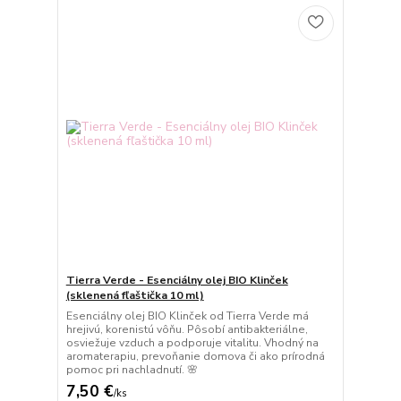
Tierra Verde - Esenciálny olej BIO Klinček
(sklenená fľaštička 10 ml)
Esenciálny olej BIO Klinček od Tierra Verde má
hrejivú, korenistú vôňu. Pôsobí antibakteriálne,
osviežuje vzduch a podporuje vitalitu. Vhodný na
aromaterapiu, prevoňanie domova či ako prírodná
pomoc pri nachladnutí. 🌸
7,50 €
/
ks