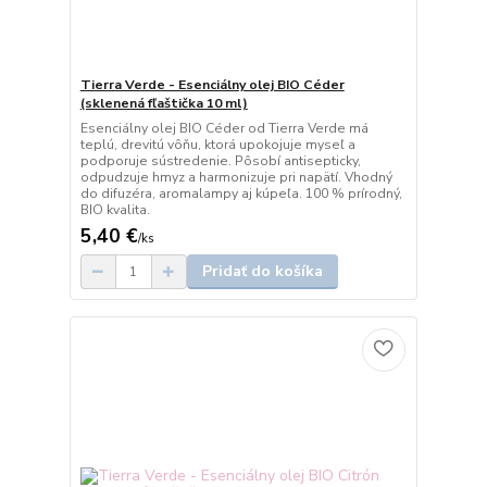
Tierra Verde - Esenciálny olej BIO Céder
(sklenená fľaštička 10 ml)
Esenciálny olej BIO Céder od Tierra Verde má
teplú, drevitú vôňu, ktorá upokojuje myseľ a
podporuje sústredenie. Pôsobí antisepticky,
odpudzuje hmyz a harmonizuje pri napätí. Vhodný
do difuzéra, aromalampy aj kúpeľa. 100 % prírodný,
BIO kvalita.
5,40 €
/
ks
Pridať do košíka