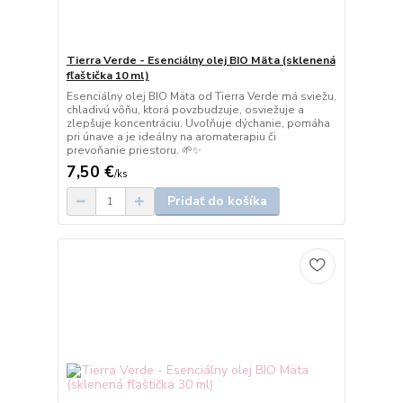
Tierra Verde - Esenciálny olej BIO Mäta (sklenená
fľaštička 10 ml)
Esenciálny olej BIO Mäta od Tierra Verde má sviežu,
chladivú vôňu, ktorá povzbudzuje, osviežuje a
zlepšuje koncentráciu. Uvoľňuje dýchanie, pomáha
pri únave a je ideálny na aromaterapiu či
prevoňanie priestoru. 🌱✨
7,50 €
/
ks
Pridať do košíka