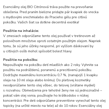
Esenciálny olej BIO Citrónová tráva použite na prevoňanie
oblečenia. Pred praním bielizne pridajte pár kvapiek do vrecka
s
mydlovými orechmi
alebo do
Pracieho gélu pre citlivú
pokožku.
Vašich šiat sa dotkne decentná exotika!
Použitie na inhalácie:
V zmesiach odporúčame tento olej používať v tretinovom až
polovičnom množstve oproti ostatným použitým olejom. Napriek
tomu, že sú jeho účinky nesporné, pri vyššom dávkovaní by
u citlivých osôb mohol spôsobiť bolesť hlavy.
Použitie na pokožku:
Nepoužívajte na pokožku detí mladších ako 2 roky. Vyhnite sa
použitiu na podráždenú, poranenú a precitlivenú pokožku.
Dodržujte maximálnu koncentráciu 0,7 %, (nanajvýš 1 kvapku
oleja na 10 ml oleja alebo krému). Do pleťovej kozmetiky
neodporúčame tento olej vôbec, do telovej (vrátane mydiel)
s rozvahou. Obmedzenia pre tehotné ženy nie sú jednoznačné –
pokiaľ vám olej vonia, používajte ho krátkodobo v nízkej
koncentrácii. Pre deti odporúčame preventívne vynechať tento olej
topicky (na určité miesto na tele) až do 10 rokov. Esenciálny olej