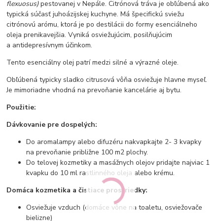
flexuosus)
pestovanej v Nepále. Citrónová tráva je obľúbená ako
typická súčasť juhoázijskej kuchyne. Má špecifickú sviežu
citrónovú arómu, ktorá je po destilácii do formy esenciálneho
oleja prenikavejšia. Vyniká osviežujúcim, posilňujúcim
a antidepresívnym účinkom.
Tento esenciálny olej patrí medzi silné a výrazné oleje.
Obľúbená typicky sladko citrusová vôňa osviežuje hlavne myseľ.
Je mimoriadne vhodná na prevoňanie kancelárie aj bytu.
Použitie:
Dávkovanie pre dospelých:
Do aromalampy alebo difuzéru nakvapkajte 2- 3 kvapky
na prevoňanie približne 100 m2 plochy.
Do telovej kozmetiky a masážnych olejov pridajte najviac 1
kvapku do 10 ml rastlinného oleja alebo krému.
Domáca kozmetika a čistiace prostriedky:
Osviežuje vzduch (domáce vône na toaletu, osviežovače
bielizne)