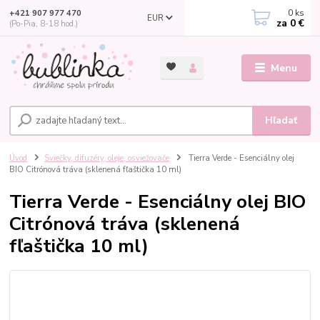
0
ks
+421 907 977 470
EUR
za
0 €
(Po-Pia, 8-18 hod.)
Menu
Hľadať
Úvod
Sviečky, difuzéry, oleje, osviežovače
Tierra Verde - Esenciálny olej
BIO Citrónová tráva (sklenená fľaštička 10 ml)
Tierra Verde - Esenciálny olej BIO
Citrónová tráva (sklenená
fľaštička 10 ml)