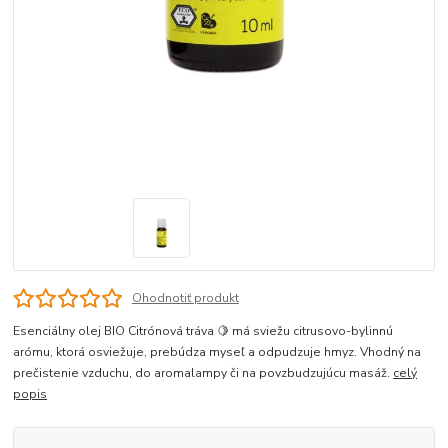
Ohodnotiť produkt
Esenciálny olej BIO Citrónová tráva 🍋 má sviežu citrusovo-bylinnú
arómu, ktorá osviežuje, prebúdza myseľ a odpudzuje hmyz. Vhodný na
prečistenie vzduchu, do aromalampy či na povzbudzujúcu masáž.
celý
popis