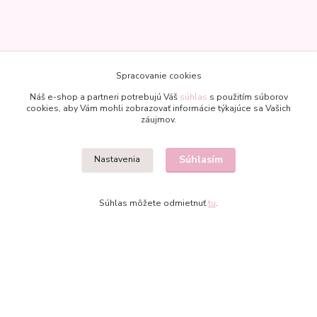
Spracovanie cookies
Náš e-shop a partneri potrebujú Váš
súhlas
s použitím súborov
cookies, aby Vám mohli zobrazovať informácie týkajúce sa Vašich
záujmov.
Kontakty
Súhlasím
Nastavenia
Súhlas môžete odmietnuť
tu
.
Veronika
+421 907 977 470
(Po-Pia, 8-18 hod.)
bublinkapu@gmail.com