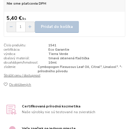
Nie sme platcovia DPH
5,40 €
/
ks
Pridať do košíka
Číslo produktu:
1541
certifikácia:
Eco Garantie
výrobca:
Tierra Verde
obalový materiál:
tmavá sklenená fľaštička
obsah/objem/hmotnosť:
10ml
zloženie:
Cymbopogon Flexuosus Leaf Oil, Citral*, Linalool*. *-
prírodného pôvodu
Strážiť cenu / dostupnosť
Do obľúbených
Certifikovaná prírodná kozmetika
Naše výrobky nie sú testované na zvieratách
Veľa značiek na jednom mieste