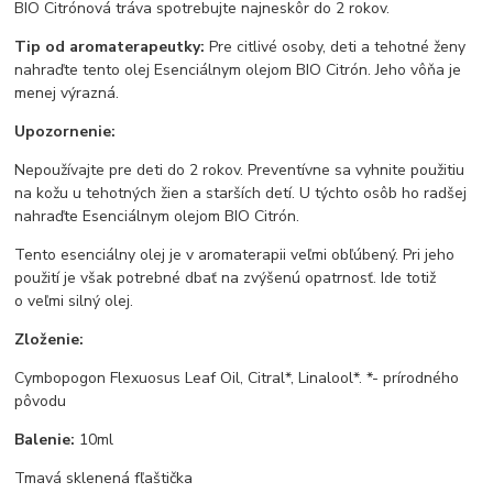
BIO Citrónová tráva spotrebujte najneskôr do 2 rokov.
Tip od aromaterapeutky:
Pre citlivé osoby, deti a tehotné ženy
nahraďte tento olej
Esenciálnym olejom BIO Citrón
. Jeho vôňa je
menej výrazná.
Upozornenie:
Nepoužívajte pre deti do 2 rokov. Preventívne sa vyhnite použitiu
na kožu u tehotných žien a starších detí. U týchto osôb ho radšej
nahraďte
Esenciálnym olejom BIO Citrón
.
Tento esenciálny olej je v aromaterapii veľmi obľúbený. Pri jeho
použití je však potrebné dbať na zvýšenú opatrnosť. Ide totiž
o veľmi silný olej.
Zloženie:
Cymbopogon Flexuosus Leaf Oil, Citral*, Linalool*. *- prírodného
pôvodu
Balenie:
10ml
Tmavá sklenená fľaštička