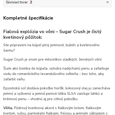
Súvisiaci tovar
2
Kompletné špecifikácie
Fialová explózia vo vôni – Sugar Crush je čistý
kvetinový pôžitok:
Ste pripravení na kúpeľ plný jemnosti, bublín a kvetinového
šarmu?
Sugar Crush je snom pre milovníkov sladkých, ženských vôní.
Šumi ako bomba do kúpeľa, vytvára nadýchanú penu a zafarbuje
vodu do romantického levanduľového odtieňa – bez toho, aby
zafarbil vaňu.
Epsomská soľ dodáva pokožke horčík, kokosový olej ju zanecháva
jemnú a vyživenú a jemná penivá látka SLSA zaisťuje ľahkú a
krémovú penu – vhodnú aj pre citlivú pokožku.
Vôňa:
Púdrový kvetinový akord s fialkovým listom, fialkovým
kvetom, ružou, parmskými fialkami, fréziou a jemným základom z