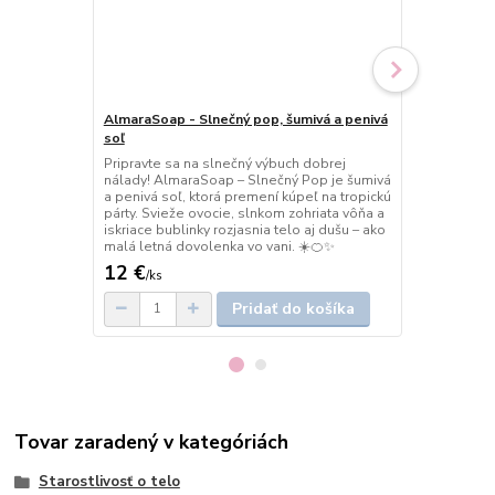
AlmaraSoap - Slnečný pop, šumivá a penivá
AlmaraSoap 
soľ
penivá soľ
Pripravte sa na slnečný výbuch dobrej
Kúpeľ plný 
nálady! AlmaraSoap – Slnečný Pop je šumivá
– Bublinková
a penivá soľ, ktorá premení kúpeľ na tropickú
ktorá rozžia
párty. Svieže ovocie, slnkom zohriata vôňa a
letnej pohody
iskriace bublinky rozjasnia telo aj dušu – ako
radosti – ak
malá letná dovolenka vo vani. ☀️🍊✨
soli. 💛🍋✨
12 €
12 €
/
ks
/
ks
Pridať do košíka
Tovar zaradený v kategóriách
Starostlivosť o telo