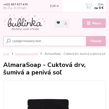
0
ks
+421 907 977 470
EUR
za
0 €
(Po-Pia, 8-18 hod.)
Menu
Hľadať
Úvod
Starostlivosť o telo
AlmaraSoap - Cuktová drv, šumivá a penivá soľ
AlmaraSoap - Cuktová drv,
šumivá a penivá soľ