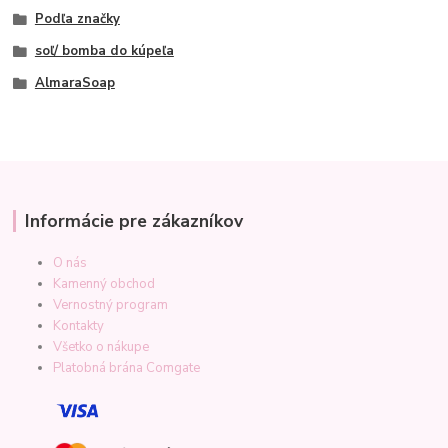
Podľa značky
soľ/ bomba do kúpeľa
AlmaraSoap
Informácie pre zákazníkov
O nás
Kamenný obchod
Vernostný program
Kontakty
Všetko o nákupe
Platobná brána Comgate