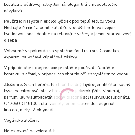
kosatca a púdrovej fialky. Jemná, elegantná a neodolateľne
návyková.
Použitie:
Nasypte niekoľko lyžičiek pod teplú tečúcu vodu.
Nechajte šumieť a peniť, zatiaľ čo si oddýchnete vo svojom
kvetinovom sne. Ideálne na relaxačné večery a jemnú starostlivosť
o seba.
Vytvorené v spolupráci so spoločnosťou Lustrous Cosmetics,
expertmi na voňavé kúpeľňové zážitky.
V prípade alergickej reakcie prestaňte používať. Zabráňte
kontaktu s očami, v prípade zasiahnutia očí ich vypláchnite vodou.
Zloženie:
Síran horečnatý, chlorid sodný, hydrogénuhličitan sodný,
kyselina citrónová, olej z hroznových jadierok (Vitis Vinifera),
parfum, laurylsulfoacetát sodný, disodná soľ laurylsulfosukcinátu,
CI42090, CI45100, alfa-izometylionón, citronellol, eugenol,
linalool, metyl-2-oktynoát
Vegánske zloženie.
Netestované na zvieratách.