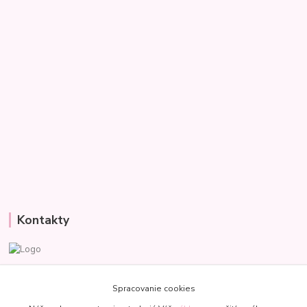
Kontakty
Veronika
+421 907 977 470
Spracovanie cookies
(Po-Pia, 8-18 hod.)