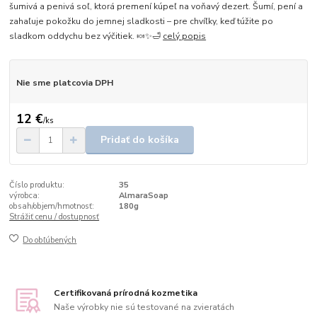
šumivá a penivá soľ, ktorá premení kúpeľ na voňavý dezert. Šumí, pení a
zahaľuje pokožku do jemnej sladkosti – pre chvíľky, keď túžite po
sladkom oddychu bez výčitiek. 🍬✨🛁
celý popis
Nie sme platcovia DPH
12 €
/
ks
Pridať do košíka
Číslo produktu:
35
výrobca:
AlmaraSoap
obsah/objem/hmotnosť:
180g
Strážiť cenu / dostupnosť
Do obľúbených
Certifikovaná prírodná kozmetika
Naše výrobky nie sú testované na zvieratách