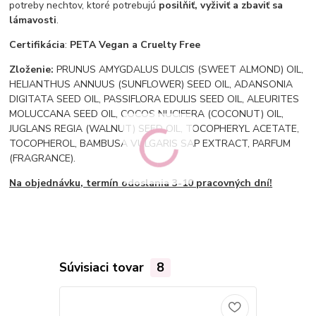
potreby nechtov, ktoré potrebujú
posilňiť, vyživiť a zbaviť sa
lámavosti
.
Certifikácia
:
PETA V
egan a Cruelty Free
Zloženie:
PRUNUS AMYGDALUS DULCIS (SWEET ALMOND) OIL,
HELIANTHUS ANNUUS (SUNFLOWER) SEED OIL, ADANSONIA
DIGITATA SEED OIL, PASSIFLORA EDULIS SEED OIL, ALEURITES
MOLUCCANA SEED OIL, COCOS NUCIFERA (COCONUT) OIL,
JUGLANS REGIA (WALNUT) SEED OIL, TOCOPHERYL ACETATE,
TOCOPHEROL, BAMBUSA VULGARIS SAP EXTRACT, PARFUM
(FRAGRANCE).
Na objednávku, termín odoslania 3-10 pracovných dní!
Súvisiaci tovar
8