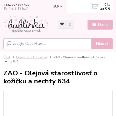
0
ks
+421 907 977 470
EUR
za
0 €
(Po-Pia, 8-18 hod.)
Menu
Hľadať
Úvod
Dekoratívna kozmetika
ZAO - Olejová starostlivosť o kožičku a
nechty 634
ZAO - Olejová starostlivosť o
kožičku a nechty 634