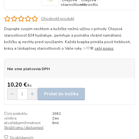
Ohodnotiť produkt
Doprajte svojim nechtom a kožičke nežnú výživu z prírody. Olejová
starostlivosť 634 hydratuje, zjemňuje a pomáha chrániť namáhanú
kožičku aj nechty pred vysúšaním. Každá kvapka prináša pocit hebkosti,
krásy a láskyplnej starostlivosti o Vaše ruky. ✨🤍🌸
celý popis
Nie sme platcovia DPH
10,20 €
/
ks
Pridať do košíka
Číslo produktu:
2082
výrobca:
Zao
obsah/objem/hmotnosť:
8ml
Strážiť cenu / dostupnosť
Do obľúbených