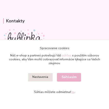
Kontakty
Spracovanie cookies
Veronika
+421 907 977 470
Náš e-shop a partneri potrebujú Váš
súhlas
s použitím súborov
cookies, aby Vám mohli zobrazovať informácie týkajúce sa Vašich
(Po-Pia, 8-18 hod.)
záujmov.
bublinkapu@gmail.com
Súhlasím
Nastavenia
Súhlas môžete odmietnuť
tu
.
Vytvorené na
Eshop-rychlo.sk