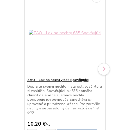
ZAO - Lak na nechty 635 Spevňujúci
ZAO - Odlak
Doprajte svojim nechtom starostlivosť, ktorú
Jemný a úči
si zaslúžia. Spevňujúci lak 635 pomáha
odstráni lak
chrániť oslabené a lámavé nechty,
vysušovania.
podporuje ich pevnosť a zanecháva ich
zložkám pom
upravené a prirodzene krásne. Pre zdravšie
nechtové oko
nechty a sebavedomý úsmev každý deň. 💅
krásne, čist
🌿🤍
manikúru. 💅
10,20 €
17,90 €
/
ks
/
k