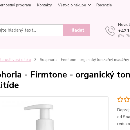
ernostný program
Kontakty
Všetko o nákupe
Recenzie
Neviet
Hľadať
+421
(Po-Pi
tarostlivosť o telo
Soaphoria - Firmtone - organický tonizačný masážny ol
horia - Firmtone - organický ton
itíde
Doprajt
od Soa
redukov