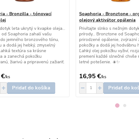
ia - Bronzilla - tónovací
Soaphoria - Bronztone - or
lej
olejový aktivátor opálenia
dotyk leta ukrytý v kvapke oleja…
Privítajte slnko s nežným dot
a od Soaphoria zahalí vašu
prírody… Bronztone od Soapho
 do jemného bronzového tónu,
prirodzené opálenie, zvýrazní z
 ju a dodá jej hebký, zmyselný
pokožky a dodá jej hodvábnu 
Ľahká textúra sa krásne
Ľahký olej pokožku vyživí, rozj
va a zanechá pokožku
premení každé slnečné chvíle
anú, žiarivú a pripravenú zažiariť.
letné potešenie. ☀️✨
 €
16,95 €
/
ks
/
ks
Pridať do košíka
Pridať do ko