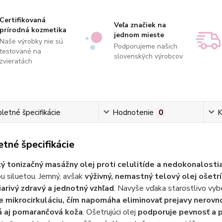
Certifikovaná
Veľa značiek na
prírodná kozmetika
jednom mieste
Naše výrobky nie sú
Podporujeme našich
testované na
slovenských výrobcov
zvieratách
etné špecifikácie
Hodnotenie
0
K
tné špecifikácie
ý tonizačný masážny olej proti celulitíde a nedokonalost
u siluetou. Jemný, avšak
výživný, nemastný telový olej ošetrí
iarivý zdravý a jednotný vzhľad
. Navyše vďaka starostlivo vyb
e mikrocirkuláciu, čím napomáha eliminovať prejavy nerovn
á aj pomarančová koža
. Ošetrujúci olej
podporuje pevnosť a 