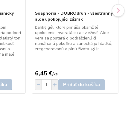
ganický
Soaphoria - DOBROdruh - všestranný
So
aloe upokojujúci zázrak
RÝ
ykom
Ľahký gél, ktorý prináša okamžité
Sl
ria podporí
upokojenie, hydratáciu a sviežosť. Aloe
bal
latistý tón
vera sa postará o podráždenú či
opá
hebkosť.
namáhanú pokožku a zanechá ju hladkú,
pok
asní a
zregenerovanú a plnú života. 🌿✨
Jem
 na malé
pre
rit
6,45 €
17
/
ks
šíka
Pridať do košíka