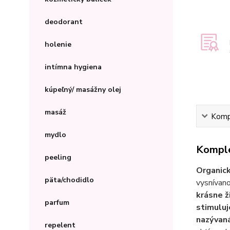
deodorant
holenie
intímna hygiena
kúpeľný/ masážny olej
masáž
Kompl
mydlo
Komple
peeling
Organick
päta/chodidlo
vysnívano
krásne ž
parfum
stimuluj
nazývan
repelent