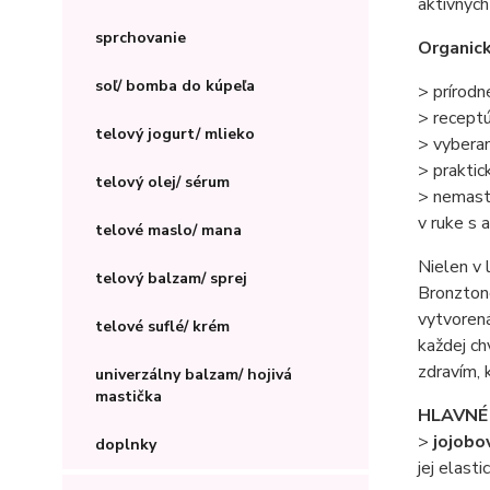
aktívnych
sprchovanie
Organick
soľ/ bomba do kúpeľa
> prírodn
> recept
telový jogurt/ mlieko
> vyberan
> praktic
telový olej/ sérum
> nemastn
v ruke s 
telové maslo/ mana
Nielen v 
telový balzam/ sprej
Bronztone
vytvoren
telové suflé/ krém
každej ch
zdravím, 
univerzálny balzam/ hojivá
mastička
HLAVNÉ
>
jojobo
doplnky
jej elasti