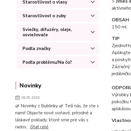
>
zmes e
Starostlivosť o vlasy
aktívneho
Starostlivosť o zuby
OBSAH
150 ml
Sviečky, difuzéry, oleje,
osviežovače
TIP
Zjednoťte
Podľa značky
Aplikujte
a poskytn
Podľa problému/Na čo?
Zázračný 
jedálničk
Novinky
ODPORÚ
Výrobky B
06.05.2026
pokožku t
🌿 Novinky z Bublinky 🌿 Teší nás, že ste s
aplikácio
nami! Objavte nové voňavé, prírodné a
láskavé poklady, ktoré sme pre vás s
Vlastnos
rados...
čítať celé