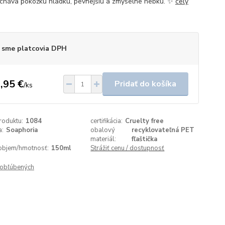
cháva pokožku hladkú, pevnejšiu a zmyselne hebkú. ✨
celý
 sme platcovia DPH
,95 €
Pridať do košíka
/
ks
roduktu:
1084
certifikácia:
Cruelty free
a:
Soaphoria
obalový
recyklovateľná PET
materiál:
fľaštička
objem/hmotnosť:
150ml
Strážiť cenu / dostupnosť
obľúbených