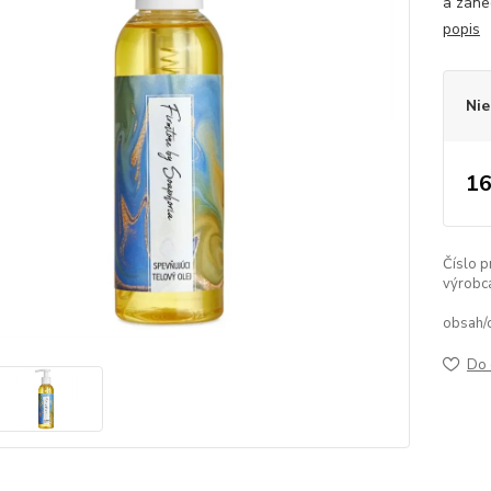
a zane
popis
Nie
16
Číslo p
výrobc
obsah/
Do 