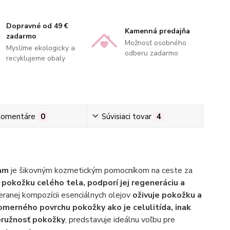
Dopravné od 49 €
Kamenná predajňa
zadarmo
Možnosť osobného
Myslíme ekologicky a
odberu zadarmo
recyklujeme obaly
omentáre
0
Súvisiaci tovar
4
iam
je šikovným kozmetickým pomocníkom na ceste za
 pokožku celého tela, podporí jej regeneráciu a
eranej kompozícii esenciálnych olejov
oživuje pokožku a
omerného povrchu pokožky ako je celulitída, inak
pružnosť pokožky
, predstavuje ideálnu voľbu pre