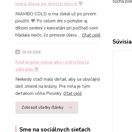
suchá po
malá úľava po dlhých dňoch 💙
NIAMBO COLD si ma získal už po prvom
použití. 💙 Po celom dni v pohybe aj
dlhom sedení v kancelárii pri počítači som
hľadala niečo, čo prinesie úľavu ...
čítať celé
Súvisia
02.03.2026
Keď pranie vonia ako rozkvitnutá
záhrada 🌸
Niekedy stačí malý detail, aby sa obyčajný
deň zmenil na krásny. Pre mňa je tým
detailom vôňa Pivonky.
čítať celé
Zobraziť všetky články
Sme na sociálnych sieťach