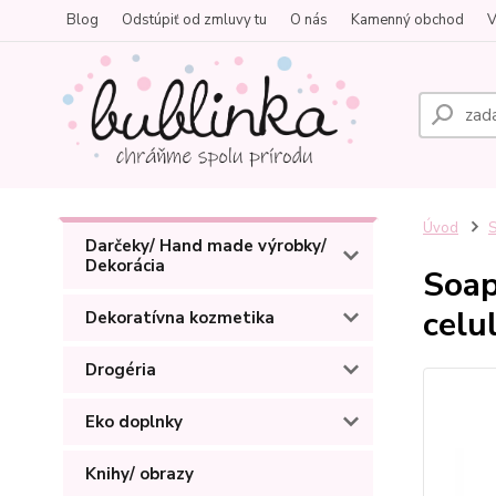
Blog
Odstúpiť od zmluvy tu
O nás
Kamenný obchod
V
Úvod
S
Darčeky/ Hand made výrobky/
Dekorácia
Soap
celul
Dekoratívna kozmetika
Drogéria
Eko doplnky
Knihy/ obrazy