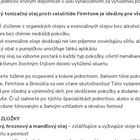
 jedincov, ktorým dopomôže v úsilí vynaloženom za vytúženou po
ý tonizačný olej proti celulitíde Firmtone je ideálny pre v
é zloženie z organických olejov a esenciálnych olejov bez alkohol
úra bez chémie nedráždi pokožku
é esenciálne oleje dodávajú nie len príjemne osviežujúcu vôňu, al
ký obal s pumpičkou umožňuje ľahkú aplikáciu
ý olej sa výborne postará o každý typ pokožky, ošetrí namáhané 
aktívnym životným štýlom docieli vytúženú siluetu.
lete túžime po rozjasnení a krásne jednotnom, žiarivom tóne pok
, Firmtone a Bronzilla sa sen stane skutočnosťou! Táto vydaren
á pre všedný a výnimočný deň, pre skrášlenie pokožky a dodanie
víle. Či už siahnete po týchto špecialitkách jednotlivo, alebo si d
krásne tónovaným a žiarivým vzhľadom a skvelou formou!
 ZLOŽKY
vý, hroznový a mandľový olej
– zvláčňujúce a vyživujúce oleje k
citu a pevnosť