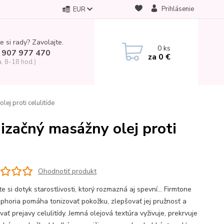
Prihlásenie
EUR
e si rady? Zavolajte.
0
ks
 907 977 470
za
0 €
a, 8-18 hod.)
ej proti celulitíde
izačný masážny olej proti
Ohodnotiť produkt
e si dotyk starostlivosti, ktorý rozmazná aj spevní… Firmtone
phoria pomáha tonizovať pokožku, zlepšovať jej pružnosť a
ať prejavy celulitídy. Jemná olejová textúra vyživuje, prekrvuje