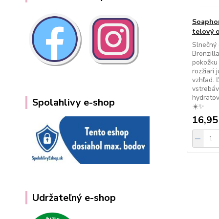
Soaphor
telový o
Slnečný 
Bronzill
pokožku
rozžiari
vzhľad. 
vstrebá
hydratov
Spolahlivy e-shop
☀️✨
16,95
Udržateľný e-shop