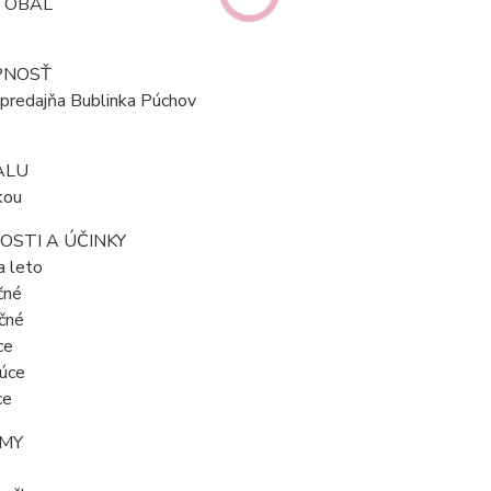
 OBAL
PNOSŤ
predajňa Bublinka Púchov
ALU
kou
OSTI A ÚČINKY
a leto
čné
ačné
ce
júce
ce
MY