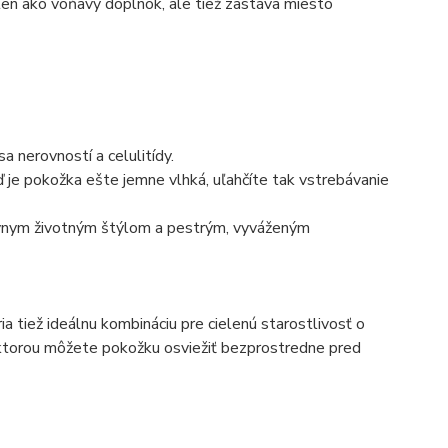
len ako voňavý doplnok, ale tiež zastáva miesto
a nerovností a celulitídy.
ď je pokožka ešte jemne vlhká, uľahčíte tak vstrebávanie
aktívnym životným štýlom a pestrým, vyváženým
a tiež ideálnu kombináciu pre cielenú starostlivosť o
, ktorou môžete pokožku osviežiť bezprostredne pred