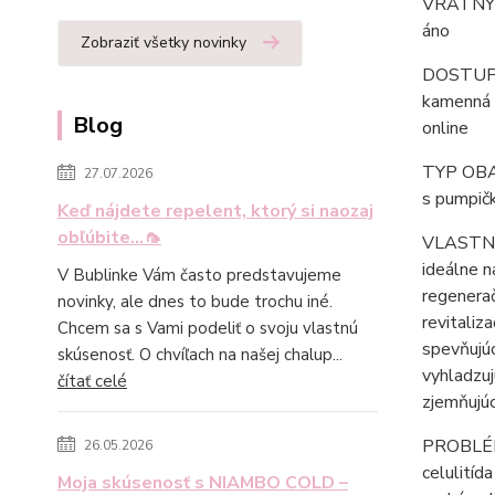
VRATNÝ
áno
Zobraziť všetky novinky
DOSTU
kamenná 
Blog
online
TYP OB
27.07.2026
s pumpič
Keď nájdete repelent, ktorý si naozaj
obľúbite...🦟
VLASTN
ideálne n
V Bublinke Vám často predstavujeme
regenera
novinky, ale dnes to bude trochu iné.
revitaliz
Chcem sa s Vami podeliť o svoju vlastnú
spevňujú
skúsenosť. O chvíľach na našej chalup...
vyhladzu
čítať celé
zjemňujú
PROBLÉ
26.05.2026
celulitída
Moja skúsenosť s NIAMBO COLD –