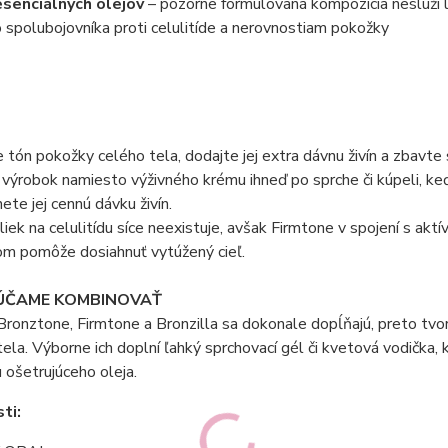
senciálnych olejov
– pozorne formulovaná kompozícia neslúži 
 spolubojovníka proti celulitíde a nerovnostiam pokožky
 tón pokožky celého tela, dodajte jej extra dávnu živín a zbavte s
 výrobok namiesto výživného krému ihneď po sprche či kúpeli, ke
ete jej cennú dávku živín.
liek na celulitídu síce neexistuje, avšak Firmtone v spojení s 
om pomôže dosiahnuť vytúžený cieľ.
ČAME KOMBINOVAŤ
ronztone, Firmtone a Bronzilla sa dokonale dopĺňajú, preto tvori
ela. Výborne ich doplní ľahký sprchovací gél či kvetová vodička
u ošetrujúceho oleja.
ti: