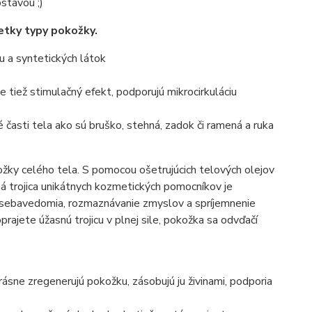
stavou ;)
šetky typy pokožky.
u a syntetických látok
e tiež stimulačný efekt, podporujú mikrocirkuláciu
časti tela ako sú bruško, stehná, zadok či ramená a ruka
ožky celého tela. S pomocou ošetrujúcich telových olejov
á trojica unikátnych kozmetických pomocníkov je
 sebavedomia, rozmaznávanie zmyslov a spríjemnenie
oprajete úžasnú trojicu v plnej sile, pokožka sa odvďačí
rásne zregenerujú pokožku, zásobujú ju živinami, podporia