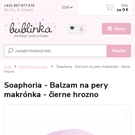
0
ks
+421 907 977 470
EUR
za
0 €
(Po-Pia, 8-18 hod.)
Menu
Hľadať
Úvod
Starostlivosť o pery
Soaphoria - Balzam na pery makrónka - čierne
hrozno
Soaphoria - Balzam na pery
makrónka - čierne hrozno