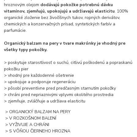
hroznovým olejom
dodávajú pokožke potrebnú dávku
vitamínov, zjemňujú, upokojujú a udržiavajú elasticitu
. 100%
organické zloženie bez živočíšnych tukov, ropných derivátov,
chemických a konzervačných prísad, syntetických farbív a
parfumácie.
Organický balzam na pery v tvare makrónky je vhodný pre
všetky typy pokožky.
> poskytuje starostlivosť o suchú, citlivú poškodenú a popraskanú
pokožku pier
> vhodný pre každodenné ošetrenie
> upokojuje a podporuje regeneráciu
> pôsobí preventívne pred predčasným starnutím pokožky
> chráni pred nepriaznivými vplyvmi okolitého prostredia
> zjemňuje, zvláčňuje a udržiava elasticitu
> ORGANICKÝ BALZAM NA PERY
> V ROZKOŠNOM BALENÍ
> VYŽIVUJE A CHRÁNI
> S VÔŇOU ČIERNEHO HROZNA