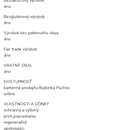
Bezlaktózový výrobok
áno
Bezgluténový výrobok
áno
Výrobok bez palmového oleja
áno
Fair trade výrobok
áno
VRATNÝ OBAL
áno
DOSTUPNOSŤ
kamenná predajňa Bublinka Púchov
online
VLASTNOSTI A ÚČINKY
ochranný a výživný
proti popraskaniu
regeneračný
upokojujúci