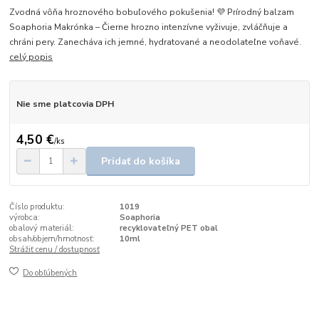
Zvodná vôňa hroznového bobuľového pokušenia! 💜 Prírodný balzam
Soaphoria Makrónka – Čierne hrozno intenzívne vyživuje, zvláčňuje a
chráni pery. Zanecháva ich jemné, hydratované a neodolateľne voňavé.
celý popis
Nie sme platcovia DPH
4,50 €
/
ks
Pridať do košíka
Číslo produktu:
1019
výrobca:
Soaphoria
obalový materiál:
recyklovateľný PET obal
obsah/objem/hmotnosť:
10ml
Strážiť cenu / dostupnosť
Do obľúbených