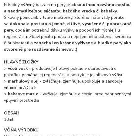
Prírodný výživný balzam na pery je
absolútnou nevyhnutnosťou
a neodmysliteľnou súčasťou každého vrecka či kabelky
.
Šikovný pomocník v tvare makrónky, ktorého máte vždy poruke,
sa
dokonale postará o jemné, citlivé, vysušené či popraskané
pery
, dodá im potrebnú dávku výživy a podporí ich rýchlejšiu
regeneráciu. Zbaví pocitu pnutia a nepríjemného pálenia, svrbenia
či šupinatosti a
zanechá len krásne vyživené a hladké pery ako
stvorené pre rozdávanie úsmevov :)
HLAVNÉ ZLOŽKY
>
včelí vosk
- predstavuje hotový poklad v starostlivosti o
pokožku, pomáha jej regenerácii a poskytuje jej hĺbkovú výživu
>
marhuľový olej
- zvláčňuje, zjemňuje, upokojuje a zásobuje
vitamínmi A,C a E
>
kakaové maslo
- vyživuje, zjemňuje a chráni pred nepriaznivými
vplyvmi prostredia
OBSAH
10ml
VÔŇA VÝROBKU