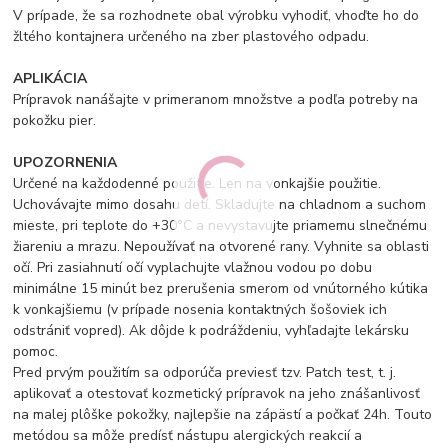
V prípade, že sa rozhodnete obal výrobku vyhodiť, vhoďte ho do
žltého kontajnera určeného na zber plastového odpadu.
APLIKÁCIA
Prípravok nanášajte v primeranom množstve a podľa potreby na
pokožku pier.
UPOZORNENIA
Určené na každodenné použitie. Len na vonkajšie použitie.
Uchovávajte mimo dosahu detí. Skladujte na chladnom a suchom
mieste, pri teplote do +30°C a nevystavujte priamemu slnečnému
žiareniu a mrazu. Nepoužívať na otvorené rany. Vyhnite sa oblasti
očí. Pri zasiahnutí očí vyplachujte vlažnou vodou po dobu
minimálne 15 minút bez prerušenia smerom od vnútorného kútika
k vonkajšiemu (v prípade nosenia kontaktných šošoviek ich
odstrániť vopred). Ak dôjde k podráždeniu, vyhľadajte lekársku
pomoc.
Pred prvým použitím sa odporúča previesť tzv. Patch test, t. j.
aplikovať a otestovať kozmetický prípravok na jeho znášanlivosť
na malej plôške pokožky, najlepšie na zápästí a počkať 24h. Touto
metódou sa môže predísť nástupu alergických reakcií a