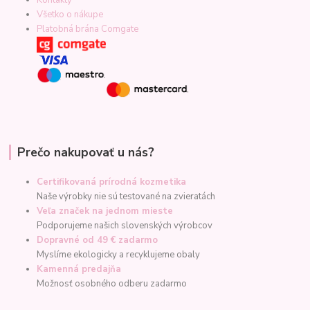
Všetko o nákupe
Platobná brána Comgate
Prečo nakupovať u nás?
Certifikovaná prírodná kozmetika
Naše výrobky nie sú testované na zvieratách
Veľa značek na jednom mieste
Podporujeme našich slovenských výrobcov
Dopravné od 49 € zadarmo
Myslíme ekologicky a recyklujeme obaly
Kamenná predajňa
Možnosť osobného odberu zadarmo