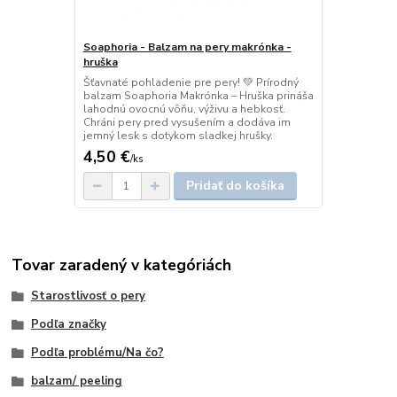
Soaphoria - Balzam na pery makrónka -
hruška
Šťavnaté pohladenie pre pery! 💚 Prírodný
balzam Soaphoria Makrónka – Hruška prináša
lahodnú ovocnú vôňu, výživu a hebkosť.
Chráni pery pred vysušením a dodáva im
jemný lesk s dotykom sladkej hrušky.
4,50 €
/
ks
Pridať do košíka
Tovar zaradený v kategóriách
Starostlivosť o pery
Podľa značky
Podľa problému/Na čo?
balzam/ peeling