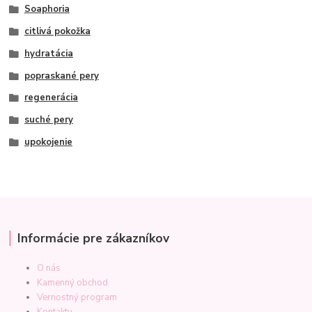
Soaphoria
citlivá pokožka
hydratácia
popraskané pery
regenerácia
suché pery
upokojenie
Informácie pre zákazníkov
O nás
Kamenný obchod
Vernostný program
Kontakty