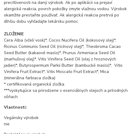
precitlivenosti na daný výrobok. Ak po aplikácii sa prejaví
alergická reakcia, povrch pokožky zmyte vlažnou vodou. Výrobok
okamžite prestaňte používať. Ak alergická reakcia pretrvá po
dlhšiu dobu vyhľadajte lekársku pomoc.
ZLOŽENIE
Cera Alba (včelí vosk)*, Cocos Nucifera Oil (kokosový olej)*,
Ricinus Communis Seed Oil (ricínový olej)*, Theobroma Cacao
Seed Butter (kakaové maslo)*, Prunus Armeniaca Seed Oil
(marhuľový olej)*, Vitis Vinifera Seed Oil (olej z hroznových
jadier)*, Butyrospermum Parkii Butter (bambucké maslo)*, Vitis
Vinifera Fruit Extract*, Vitis Moscato Fruit Extract*, Mica
(minerálna farbiaca zložka)
* certifikovaná organická zložka
***vyskytujúce sa prirodzene v esenciálnych olejoch a prírodných
vôňach.
Vlastnosti:
Vegánsky výrobok
nie