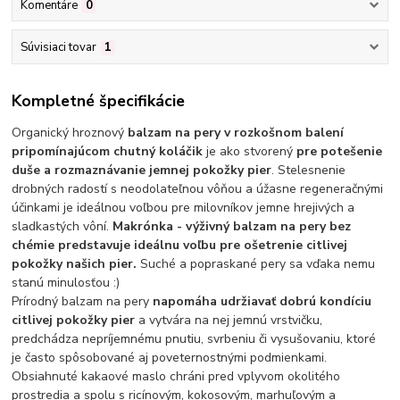
Komentáre
0
Súvisiaci tovar
1
Kompletné špecifikácie
Organický hroznový
balzam na pery v rozkošnom balení
pripomínajúcom chutný koláčik
je ako stvorený
pre potešenie
duše a rozmaznávanie jemnej pokožky pier
. Stelesnenie
drobných radostí s neodolateľnou vôňou a úžasne regeneračnými
účinkami je ideálnou voľbou pre milovníkov jemne hrejivých a
sladkastých vôní.
Makrónka - výživný balzam na pery bez
chémie predstavuje ideálnu voľbu pre ošetrenie citlivej
pokožky našich pier.
Suché a popraskané pery sa vďaka nemu
stanú minulosťou :)
Prírodný balzam na pery
napomáha udržiavať dobrú kondíciu
citlivej pokožky pier
a vytvára na nej jemnú vrstvičku,
predchádza nepríjemnému pnutiu, svrbeniu či vysušovaniu, ktoré
je často spôsobované aj poveternostnými podmienkami.
Obsiahnuté kakaové maslo chráni pred vplyvom okolitého
prostredia a spolu s ricínovým, kokosovým, marhuľovým a