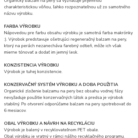
Organický balzam na pery sa vyznačuje príjemnou
charakteristickou vôňou, ľahko rozpoznateľnou už zo samotného
názvu výrobku.
FARBA VÝROBKU
Nápovedou pre farbu obsahu výrobku je samotná farba makrónky
:). Výrobok predstavuje ošetrujúci regeneračný balzam na pery,
ktorý na perách nezanecháva farebný odtieň, môže ich však
mierne tónovať a dodať im jemný lesk.
KONZISTENCIA VÝROBKU
Výrobok je tuhej konzistencie.
KONZERVAČNÝ SYSTÉM VÝROBKU A DOBA POUŽITIA
Organické zloženie balzamu na pery bez obsahu vodnej fázy
nevyžaduje použitie konzervačných látok a predsa je výrobok
stabilný. Po otvorení odporúčame balzam na pery spotrebovať do
6 mesiacov.
OBAL VÝROBKU A NÁVRH NA RECYKLÁCIU
Výrobok je balený v recyklovateľnom PET obale.
Obal výrobku je vratný v rámci nášho recyklačného programu.