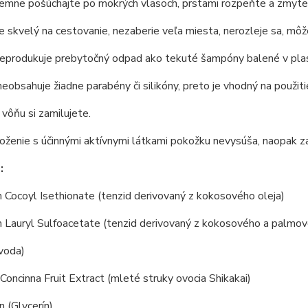
emne pošúchajte po mokrých vlasoch, prstami rozpeňte a zmyte.
 skvelý na cestovanie, nezaberie veľa miesta, nerozleje sa, môže
eprodukuje prebytočný odpad ako tekuté šampóny balené v pla
obsahuje žiadne parabény či silikóny, preto je vhodný na použitie
 vôňu si zamilujete.
oženie s účinnými aktívnymi látkami pokožku nevysúša, naopak za
:
Cocoyl Isethionate (tenzid derivovaný z kokosového oleja)
 Lauryl Sulfoacetate (tenzid derivovaný z kokosového a palmov
voda)
Concinna Fruit Extract (mleté struky ovocia Shikakai)
n (Glycerín)