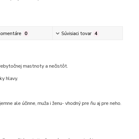
omentáre
0
Súvisiaci tovar
4
prebytočnej mastnoty a nečistôt.
ky hlavy.
jemne ale účinne, muža i ženu- vhodný pre ňu aj pre neho.