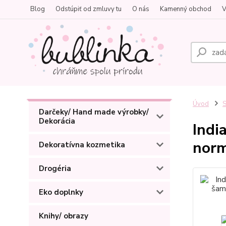
Blog
Odstúpiť od zmluvy tu
O nás
Kamenný obchod
V
Úvod
S
Darčeky/ Hand made výrobky/
Dekorácia
Indi
norm
Dekoratívna kozmetika
Drogéria
Eko doplnky
Knihy/ obrazy