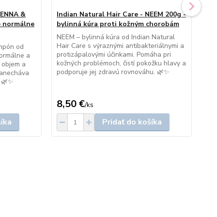
 HENNA &
Indian Natural Hair Care - NEEM 200g -
In
e normálne
bylinná kúra proti kožným chorobám
20
NEEM – bylinná kúra od Indian Natural
RE
Hair Care s výraznými antibakteriálnymi a
Ind
mpón od
protizápalovými účinkami. Pomáha pri
sap
normálne a
kožných problémoch, čistí pokožku hlavy a
pok
a objem a
podporuje jej zdravú rovnováhu. 🌿✨
zan
 zanecháva
. 🌿✨
8,50 €
8,
/
ks
šíka
Pridať do košíka