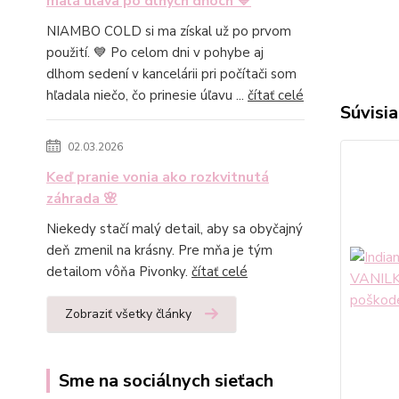
malá úľava po dlhých dňoch 💙
NIAMBO COLD si ma získal už po prvom
použití. 💙 Po celom dni v pohybe aj
dlhom sedení v kancelárii pri počítači som
hľadala niečo, čo prinesie úľavu ...
čítať celé
Súvisia
02.03.2026
Keď pranie vonia ako rozkvitnutá
záhrada 🌸
Niekedy stačí malý detail, aby sa obyčajný
deň zmenil na krásny. Pre mňa je tým
detailom vôňa Pivonky.
čítať celé
Zobraziť všetky články
Sme na sociálnych sieťach