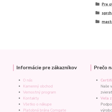
Pre o
sprch
mast
Informácie pre zákazníkov
Prečo n
O nás
Certif
Kamenný obchod
Naše v
Vernostný program
zviera
Kontakty
Veľa 
Všetko o nákupe
Podpor
Platobná brána Comgate
výrob