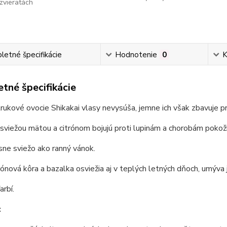
zvieratách
etné špecifikácie
Hodnotenie
0
K
tné špecifikácie
trukové ovocie Shikakai vlasy nevysúša, jemne ich však zbavuje 
sviežou mätou a citrónom bojujú proti lupinám a chorobám pokož
sne sviežo ako ranný vánok.
rónová kôra a bazalka osviežia aj v teplých letných dňoch, umýva 
arbí.
: