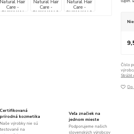
lupín.
Nie
9,
Číslo p
výrobc
Strážiť
Do 
Certifikovaná
Veľa značiek na
prírodná kozmetika
jednom mieste
Naše výrobky nie sú
Podporujeme našich
testované na
slovenských výrobcov