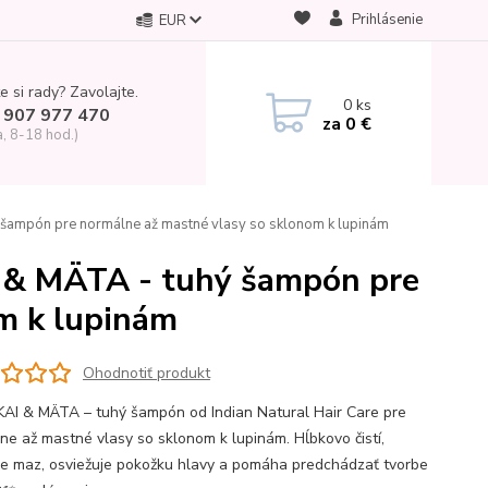
Prihlásenie
EUR
e si rady? Zavolajte.
0
ks
 907 977 470
za
0 €
a, 8-18 hod.)
ý šampón pre normálne až mastné vlasy so sklonom k lupinám
I & MÄTA - tuhý šampón pre
m k lupinám
Ohodnotiť produkt
AI & MÄTA – tuhý šampón od Indian Natural Hair Care pre
ne až mastné vlasy so sklonom k lupinám. Hĺbkovo čistí,
je maz, osviežuje pokožku hlavy a pomáha predchádzať tvorbe