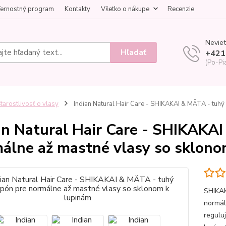
ernostný program
Kontakty
Všetko o nákupe
Recenzie
Neviet
Hľadať
+421
(Po-Pi
tarostlivosť o vlasy
Indian Natural Hair Care - SHIKAKAI & MÄTA - tuh
an Natural Hair Care - SHIKAKA
álne až mastné vlasy so sklono
SHIKAK
normál
regulu