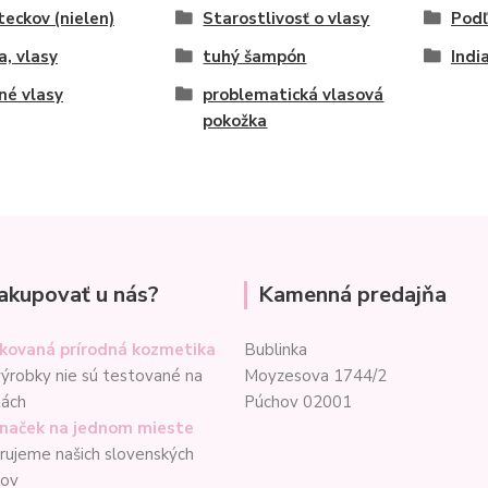
teckov (nielen)
Starostlivosť o vlasy
Podľ
a, vlasy
tuhý šampón
Indi
né vlasy
problematická vlasová
pokožka
akupovať u nás?
Kamenná predajňa
ikovaná prírodná kozmetika
Bublinka
ýrobky nie sú testované na
Moyzesova 1744/2
tách
Púchov 02001
značek na jednom mieste
ujeme našich slovenských
cov