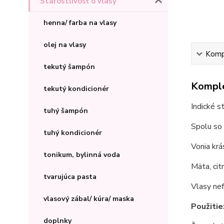
Starostlivosť o vlasy
henna/ farba na vlasy
olej na vlasy
Kompl
tekutý šampón
Komple
tekutý kondicionér
Indické s
tuhý šampón
Spolu so 
tuhý kondicionér
Vonia krá
tonikum, bylinná voda
Mäta, cit
tvarujúca pasta
Vlasy nef
vlasový zábal/ kúra/ maska
Použitie
doplnky