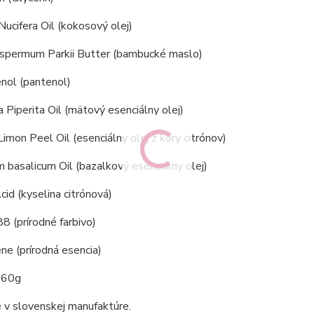
ucifera Oil (kokosový olej)
spermum Parkii Butter (bambucké maslo)
nol (pantenol)
Piperita Oil (mätový esenciálny olej)
Limon Peel Oil (esenciálny olej z kôry citrónov)
basalicum Oil (bazalkový esenciálny olej)
Acid (kyselina citrónová)
 (prírodné farbivo)
e (prírodná esencia)
60g
 v slovenskej manufaktúre.