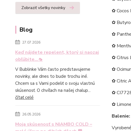
Zobraziť všetky novinky
✿ Cocos N
✿ Butyro
Blog
✿ Panthe
27.07.2026
✿ Mentha 
Keď nájdete repelent, ktorý si naozaj
✿ Citrus 
obľúbite...🦟
✿ Ocimum 
V Bublinke Vám často predstavujeme
novinky, ale dnes to bude trochu iné.
✿ Citric 
Chcem sa s Vami podeliť o svoju vlastnú
skúsenosť. O chvíľach na našej chalup...
✿ CI77288
čítať celé
✿ Limonen
26.05.2026
Balenie:
Moja skúsenosť s NIAMBO COLD –
Vyrobené