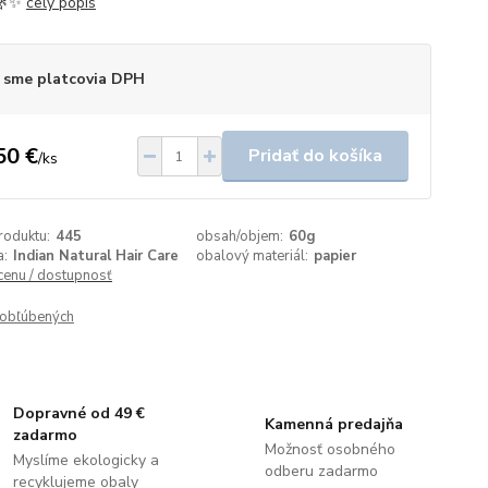
 🌿✨
celý popis
 sme platcovia DPH
50 €
Pridať do košíka
/
ks
roduktu:
445
obsah/objem:
60g
a:
Indian Natural Hair Care
obalový materiál:
papier
 cenu / dostupnosť
obľúbených
Dopravné od 49 €
Kamenná predajňa
zadarmo
Možnosť osobného
Myslíme ekologicky a
odberu zadarmo
recyklujeme obaly