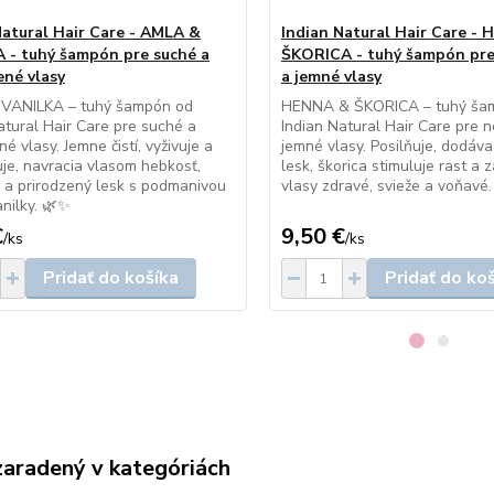
Natural Hair Care - AMLA &
Indian Natural Hair Care -
 - tuhý šampón pre suché a
ŠKORICA - tuhý šampón pr
né vlasy
a jemné vlasy
VANILKA – tuhý šampón od
HENNA & ŠKORICA – tuhý ša
atural Hair Care pre suché a
Indian Natural Hair Care pre 
é vlasy. Jemne čistí, vyživuje a
jemné vlasy. Posilňuje, dodáv
je, navracia vlasom hebkosť,
lesk, škorica stimuluje rast a
 a prirodzený lesk s podmanivou
vlasy zdravé, svieže a voňavé
nilky. 🌿✨
€
9,50 €
/
ks
/
ks
Pridať do košíka
Pridať do ko
zaradený v kategóriách