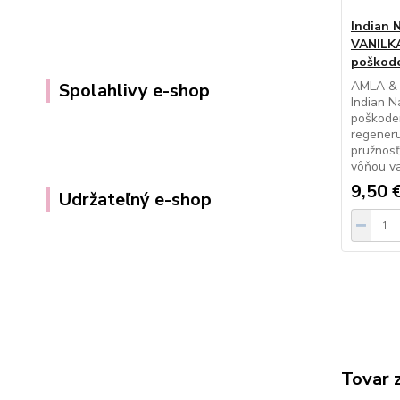
Indian 
VANILKA
poškode
AMLA & 
Spolahlivy e-shop
Indian N
poškoden
regeneru
pružnosť
vôňou va
9,50 
Udržateľný e-shop
Tovar 