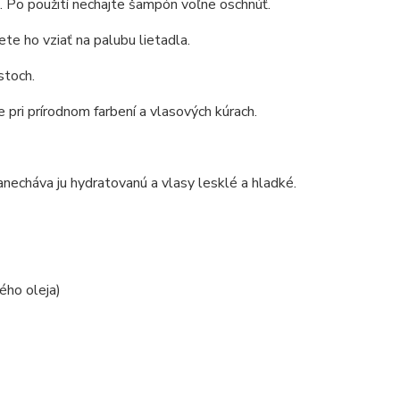
 Po použití nechajte šampón voľne oschnúť.
te ho vziať na palubu lietadla.
stoch.
 pri prírodnom farbení a vlasových kúrach.
necháva ju hydratovanú a vlasy lesklé a hladké.
ého oleja)