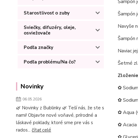
Šampón
j
Starostlivosť o zuby
Šampón je
Navyše n
Sviečky, difuzéry, oleje,
osviežovače
Šampón ne
Podľa značky
Naviac jej
Podľa problému/Na čo?
Šetrné zl
Zloženie
Novinky
✿ Sodium 
06.05.2026
✿ Sodium
🌿 Novinky z Bublinky 🌿 Teší nás, že ste s
✿ Aqua (
nami! Objavte nové voňavé, prírodné a
láskavé poklady, ktoré sme pre vás s
✿ Acacia 
rados...
čítať celé
✿ Glyceri