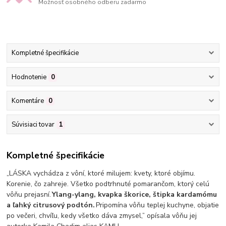
Možnosť osobného odberu zadarmo
Kompletné špecifikácie
Hodnotenie
0
Komentáre
0
Súvisiaci tovar
1
Kompletné špecifikácie
„LÁSKA vychádza z vôní, ktoré milujem: kvety, ktoré objímu.
Korenie, čo zahreje. Všetko podtrhnuté pomarančom, ktorý celú
vôňu prejasní.
Ylang-ylang, kvapka škorice, štipka kardamómu
a ľahký citrusový podtón.
Pripomína vôňu teplej kuchyne, objatie
po večeri, chvíľu, kedy všetko dáva zmysel,” opísala vôňu jej