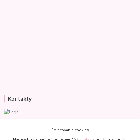
Kontakty
Veronika
+421 907 977 470
Spracovanie cookies
(Po-Pia, 8-18 hod.)
Náš e-shop a partneri potrebujú Váš
súhlas
s použitím súborov