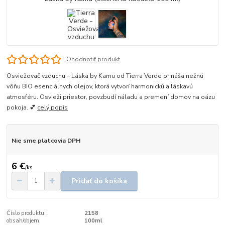
Ohodnotiť produkt
Osviežovač vzduchu – Láska by Kamu od Tierra Verde prináša nežnú
vôňu BIO esenciálnych olejov, ktorá vytvorí harmonickú a láskavú
atmosféru. Osvieži priestor, povzbudí náladu a premení domov na oázu
pokoja. 💕
celý popis
Nie sme platcovia DPH
6 €
/
ks
Pridať do košíka
Číslo produktu:
2158
obsah/objem:
100ml