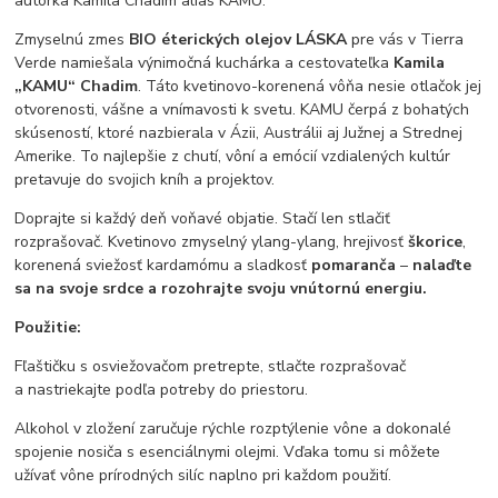
autorka Kamila Chadim alias KAMU.
Zmyselnú zmes
BIO éterických olejov LÁSKA
pre vás v Tierra
Verde namiešala výnimočná kuchárka a cestovateľka
Kamila
„KAMU“ Chadim
. Táto kvetinovo-korenená vôňa nesie otlačok jej
otvorenosti, vášne a vnímavosti k svetu. KAMU čerpá z bohatých
skúseností, ktoré nazbierala v Ázii, Austrálii aj Južnej a Strednej
Amerike. To najlepšie z chutí, vôní a emócií vzdialených kultúr
pretavuje do svojich kníh a projektov.
Doprajte si každý deň voňavé objatie. Stačí len stlačiť
rozprašovač. Kvetinovo zmyselný ylang-ylang, hrejivosť
škorice
,
korenená sviežosť kardamómu a sladkosť
pomaranča
–
nalaďte
sa na svoje srdce a rozohrajte svoju vnútornú energiu.
Použitie:
Fľaštičku s osviežovačom pretrepte, stlačte rozprašovač
a nastriekajte podľa potreby do priestoru.
Alkohol v zložení zaručuje rýchle rozptýlenie vône a dokonalé
spojenie nosiča s esenciálnymi olejmi. Vďaka tomu si môžete
užívať vône prírodných silíc naplno pri každom použití.