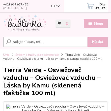
0
ks
+421 907 977 470
EUR
za
0 €
(Po-Pia, 8-18 hod.)
Menu
Hľadať
Úvod
Sviečky, difuzéry, oleje, osviežovače
Tierra Verde - Osviežovač
vzduchu – Osviežovač vzduchu – Láska by Kamu (sklenená fľaštička 100 ml)
Tierra Verde - Osviežovač
vzduchu – Osviežovač vzduchu –
Láska by Kamu (sklenená
fľaštička 100 ml)