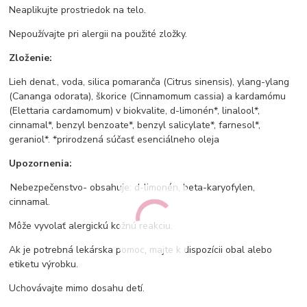
Neaplikujte prostriedok na telo.
Nepoužívajte pri alergii na použité zložky.
Zloženie:
Lieh denat., voda, silica pomaranča (Citrus sinensis), ylang-ylang
(Cananga odorata), škorice (Cinnamomum cassia) a kardamómu
(Elettaria cardamomum) v biokvalite, d-limonén*, linalool*,
cinnamal*, benzyl benzoate*, benzyl salicylate*, farnesol*,
geraniol*. *prirodzená súčasť esenciálneho oleja
Upozornenia:
Nebezpečenstvo- obsahuje: d-limonén, beta-karyofylen,
cinnamal.
Môže vyvolať alergickú kožnú reakciu.
Ak je potrebná lekárska pomoc, majte k dispozícii obal alebo
etiketu výrobku.
Uchovávajte mimo dosahu detí.