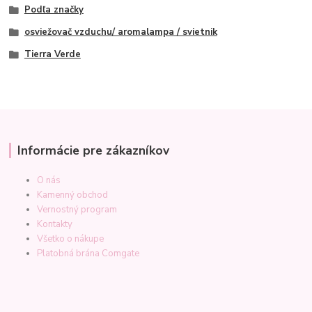
Podľa značky
osviežovač vzduchu/ aromalampa / svietnik
Tierra Verde
Informácie pre zákazníkov
O nás
Kamenný obchod
Vernostný program
Kontakty
Všetko o nákupe
Platobná brána Comgate