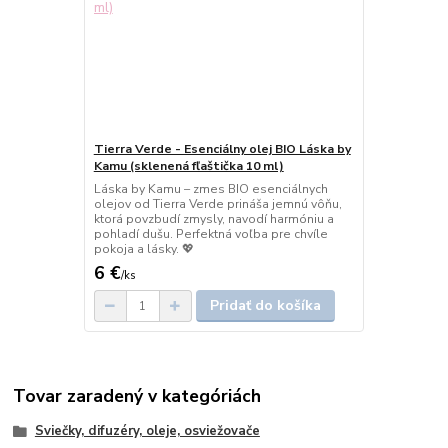
Tierra Verde - Esenciálny olej BIO Láska by
Kamu (sklenená fľaštička 10 ml)
Láska by Kamu – zmes BIO esenciálnych
olejov od Tierra Verde prináša jemnú vôňu,
ktorá povzbudí zmysly, navodí harmóniu a
pohladí dušu. Perfektná voľba pre chvíle
pokoja a lásky. 💖
6 €
/
ks
Pridať do košíka
Tovar zaradený v kategóriách
Sviečky, difuzéry, oleje, osviežovače