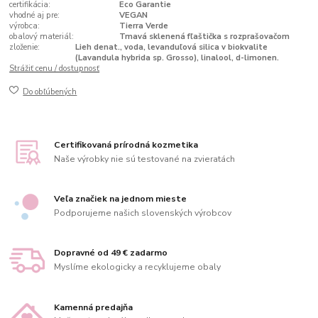
certifikácia:
Eco Garantie
vhodné aj pre:
VEGAN
výrobca:
Tierra Verde
obalový materiál:
Tmavá sklenená fľaštička s rozprašovačom
zloženie:
Lieh denat., voda, levanduľová silica v biokvalite
(Lavandula hybrida sp. Grosso), linalool, d-limonen.
Strážiť cenu / dostupnosť
Do obľúbených
Certifikovaná prírodná kozmetika
Naše výrobky nie sú testované na zvieratách
Veľa značiek na jednom mieste
Podporujeme našich slovenských výrobcov
Dopravné od 49 € zadarmo
Myslíme ekologicky a recyklujeme obaly
Kamenná predajňa