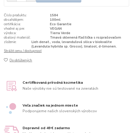
Číslo produktu:
1584
obsah/objem:
100ml
certifikácia:
Eco Garantie
vhodné aj pre:
VEGAN
výrobca:
Tierra Verde
obalový materiál:
Tmavá sklenená fľaštička s rozprašovačom
zloženie:
Lieh denat., voda, levanduľová silica v biokvalite
(Lavandula hybrida sp. Grosso), linalool, d-limonen.
Strážiť cenu / dostupnosť
Do obľúbených
Certifikovaná prírodná kozmetika
Naše výrobky nie sú testované na zvieratách
Veľa značiek na jednom mieste
Podporujeme našich slovenských výrobcov
Dopravné od 49 € zadarmo