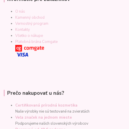
O nás
Kamenný obchod
Vernostný program
Kontakty
Všetko o nákupe
Platobná brána Comgate
Prečo nakupovať u nás?
Certifikovaná prírodná kozmetika
Naše výrobky nie sú testované na zvieratách
Veľa značek na jednom mieste
Podporujeme našich slovenských výrobcov