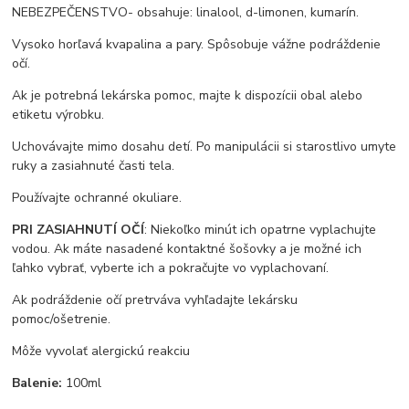
NEBEZPEČENSTVO- obsahuje: linalool, d-limonen, kumarín.
Vysoko horľavá kvapalina a pary. Spôsobuje vážne podráždenie
očí.
Ak je potrebná lekárska pomoc, majte k dispozícii obal alebo
etiketu výrobku.
Uchovávajte mimo dosahu detí. Po manipulácii si starostlivo umyte
ruky a zasiahnuté časti tela.
Používajte ochranné okuliare.
PRI ZASIAHNUTÍ OČÍ
: Niekoľko minút ich opatrne vyplachujte
vodou. Ak máte nasadené kontaktné šošovky a je možné ich
ľahko vybrať, vyberte ich a pokračujte vo vyplachovaní.
Ak podráždenie očí pretrváva vyhľadajte lekársku
pomoc/ošetrenie.
Môže vyvolať alergickú reakciu
Balenie:
100ml