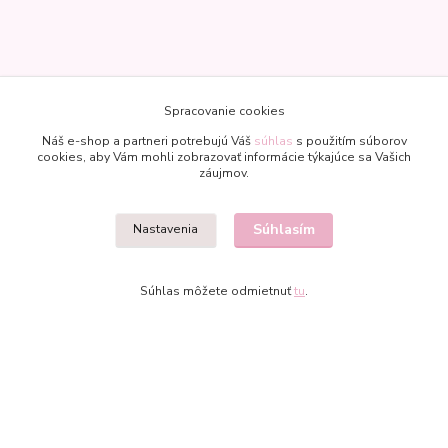
Kontakty
Spracovanie cookies
Náš e-shop a partneri potrebujú Váš
súhlas
s použitím súborov
cookies, aby Vám mohli zobrazovať informácie týkajúce sa Vašich
záujmov.
Veronika
Súhlasím
Nastavenia
+421 907 977 470
(Po-Pia, 8-18 hod.)
Súhlas môžete odmietnuť
tu
.
bublinkapu@gmail.com
Vytvorené na
Eshop-rychlo.sk