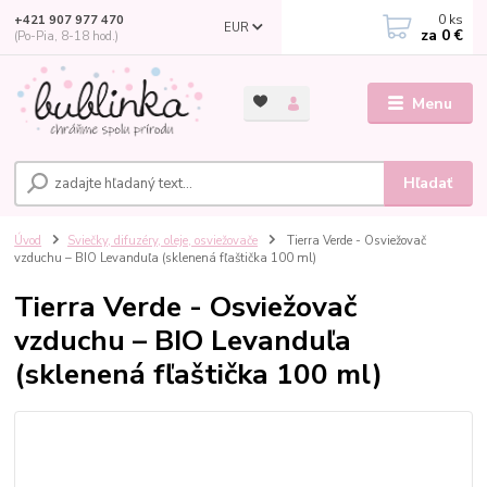
0
ks
+421 907 977 470
EUR
za
0 €
(Po-Pia, 8-18 hod.)
Menu
Hľadať
Úvod
Sviečky, difuzéry, oleje, osviežovače
Tierra Verde - Osviežovač
vzduchu – BIO Levanduľa (sklenená fľaštička 100 ml)
Tierra Verde - Osviežovač
vzduchu – BIO Levanduľa
(sklenená fľaštička 100 ml)