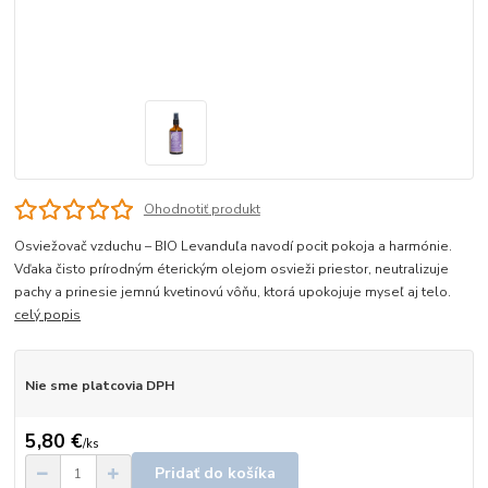
Ohodnotiť produkt
Osviežovač vzduchu – BIO Levanduľa navodí pocit pokoja a harmónie.
Vďaka čisto prírodným éterickým olejom osvieži priestor, neutralizuje
pachy a prinesie jemnú kvetinovú vôňu, ktorá upokojuje myseľ aj telo.
celý popis
Nie sme platcovia DPH
5,80 €
/
ks
Pridať do košíka