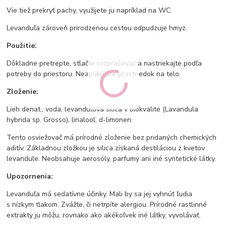
Vie tiež prekryť pachy, využijete ju napríklad na WC.
Levanduľa zároveň prirodzenou cestou odpudzuje hmyz.
Použitie:
Dôkladne pretrepte, stlačte rozprašovač a nastriekajte podľa
potreby do priestoru. Neaplikujete prostriedok na telo.
Zloženie:
Lieh denat., voda, levanduľová silica v biokvalite (Lavandula
hybrida sp. Grosso), linalool, d-limonen.
Tento osviežovač má prírodné zloženie bez pridaných chemických
aditív. Základnou zložkou je silica získaná destiláciou z kvetov
levandule. Neobsahuje aerosóly, parfumy ani iné syntetické látky.
Upozornenia:
Levanduľa má sedatívne účinky. Mali by sa jej vyhnúť ľudia
s nízkym tlakom. Zvážte, či netrpíte alergiou. Prírodné rastlinné
extrakty ju môžu, rovnako ako akékoľvek iné látky, vyvolávať.