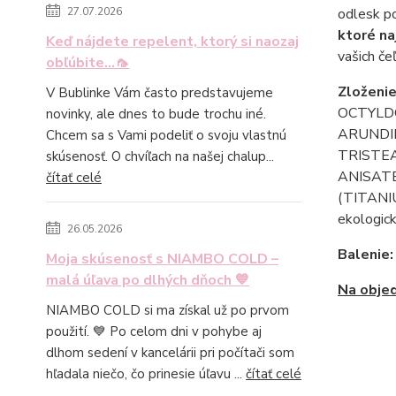
odlesk po
27.07.2026
ktoré na
Keď nájdete repelent, ktorý si naozaj
vašich če
obľúbite...🦟
Zloženie
V Bublinke Vám často predstavujeme
OCTYLD
novinky, ale dnes to bude trochu iné.
ARUNDI
Chcem sa s Vami podeliť o svoju vlastnú
TRISTEA
skúsenosť. O chvíľach na našej chalup...
ANISATE
čítať celé
(TITANIU
ekologic
26.05.2026
Balenie:
Moja skúsenosť s NIAMBO COLD –
malá úľava po dlhých dňoch 💙
Na objed
NIAMBO COLD si ma získal už po prvom
použití. 💙 Po celom dni v pohybe aj
dlhom sedení v kancelárii pri počítači som
hľadala niečo, čo prinesie úľavu ...
čítať celé