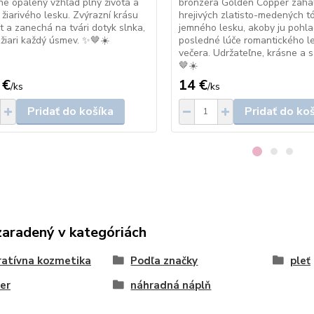
ne opálený vzhľad plný života a
bronzera Golden Copper zahal
žiarivého lesku. Zvýrazní krásu
hrejivých zlatisto-medených t
ŕt a zanechá na tvári dotyk slnka,
jemného lesku, akoby ju pohlad
zžiari každý úsmev. ✨🤎☀️
posledné lúče romantického l
večera. Udržateľne, krásne a s
🤎☀️
 €
14 €
/
ks
/
ks
Pridať do košíka
Pridať do ko
zaradený v kategóriách
atívna kozmetika
Podľa značky
pleť
er
náhradná náplň