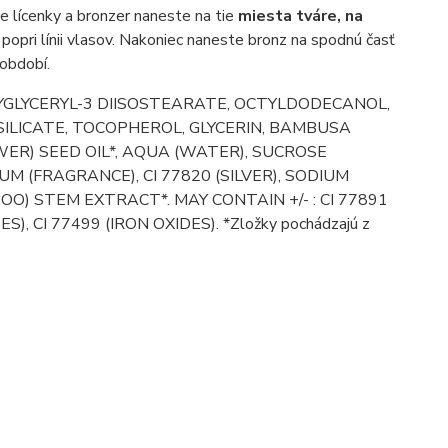
e lícenky a bronzer naneste na tie
miesta tváre, na
e popri línii vlasov. Nakoniec naneste bronz na spodnú časť
 období.
LYGLYCERYL-3 DIISOSTEARATE, OCTYLDODECANOL,
LICATE, TOCOPHEROL, GLYCERIN, BAMBUSA
) SEED OIL*, AQUA (WATER), SUCROSE
M (FRAGRANCE), CI 77820 (SILVER), SODIUM
) STEM EXTRACT*. MAY CONTAIN +/- : CI 77891
), CI 77499 (IRON OXIDES). *Zložky pochádzajú z