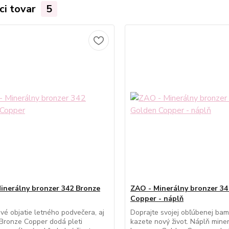
ci tovar
5
inerálny bronzer 342 Bronze
ZAO - Minerálny bronzer 3
Copper - náplň
ivé objatie letného podvečera, aj
Doprajte svojej obľúbenej ba
Bronze Copper dodá pleti
kazete nový život. Náplň mine