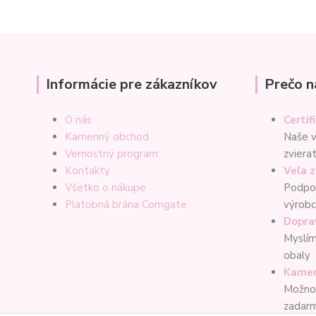
Informácie pre zákazníkov
Prečo n
O nás
Certif
Kamenný obchod
Naše v
Vernostný program
zviera
Kontakty
Veľa 
Všetko o nákupe
Podpor
Platobná brána Comgate
výrob
Dopra
Myslím
obaly
Kamen
Možno
zadar