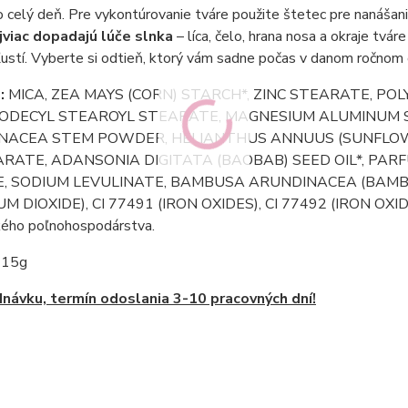
 celý deň. Pre vykontúrovanie tváre použite štetec pre nanášani
jviac dopadajú lúče slnka
– líca, čelo, hrana nosa a okraje tvár
ľustí. Vyberte si odtieň, ktorý vám sadne počas v danom ročnom
:
MICA, ZEA MAYS (CORN) STARCH*, ZINC STEARATE, PO
ODECYL STEAROYL STEARATE, MAGNESIUM ALUMINUM SI
NACEA STEM POWDER, HELIANTHUS ANNUUS (SUNFLOWER
RATE, ADANSONIA DIGITATA (BAOBAB) SEED OIL*, PARFU
, SODIUM LEVULINATE, BAMBUSA ARUNDINACEA (BAMBOO
M DIOXIDE), CI 77491 (IRON OXIDES), CI 77492 (IRON OXIDES
kého poľnohospodárstva.
15g
návku, termín odoslania 3-10 pracovných dní!