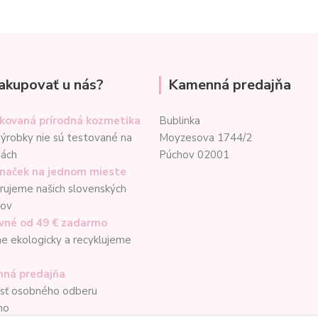
akupovať u nás?
Kamenná predajňa
ikovaná prírodná kozmetika
Bublinka
ýrobky nie sú testované na
Moyzesova 1744/2
tách
Púchov 02001
značek na jednom mieste
ujeme našich slovenských
cov
vné od 49 € zadarmo
e ekologicky a recyklujeme
ná predajňa
sť osobného odberu
mo