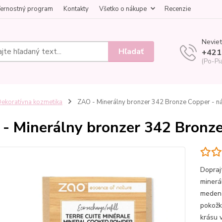
ernostný program
Kontakty
Všetko o nákupe
Recenzie
Neviet
Hľadať
+421
(Po-Pi
ekoratívna kozmetika
ZAO - Minerálny bronzer 342 Bronze Copper - n
- Minerálny bronzer 342 Bronze
Dopraj
minerá
medeno
pokožk
krásu 