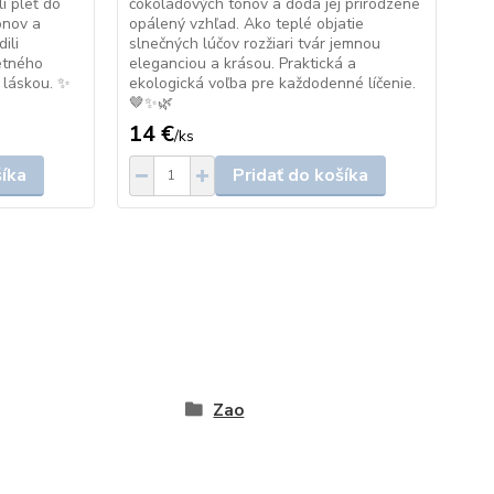
í pleť do
čokoládových tónov a dodá jej prirodzene
pri
ónov a
opálený vzhľad. Ako teplé objatie
odt
ili
slnečných lúčov rozžiari tvár jemnou
jej
etného
eleganciou a krásou. Praktická a
pre
 láskou. ✨
ekologická voľba pre každodenné líčenie.
a p
🤎✨🌿
14 €
14
/
ks
šíka
Pridať do košíka
Zao