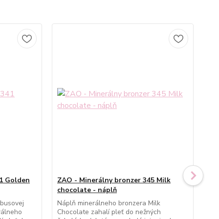
41 Golden
ZAO - Minerálny bronzer 345 Milk
ZA
chocolate - náplň
Bei
mbusovej
Náplň minerálneho bronzera Milk
Náp
rálneho
Chocolate zahalí pleť do nežných
dod