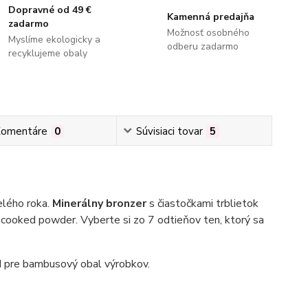
Dopravné od 49 €
Kamenná predajňa
zadarmo
Možnosť osobného
Myslíme ekologicky a
odberu zadarmo
recyklujeme obaly
omentáre
0
Súvisiaci tovar
5
elého roka.
Minerálny bronzer
s čiastočkami trblietok
l cooked powder. Vyberte si zo 7 odtieňov ten, ktorý sa
d pre bambusový obal výrobkov.