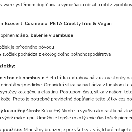
hravým systémom dopĺňania a vymieňania obsahu robí z výrobkov
ia:
Ecocert, Cosmebio, PETA Cruelty free & Vegan
oplnenia:
áno, balenie v bambuse.
ožiek je prírodného pôvodu
%
zložiek pochádza z ekologického poľnohospodárstva
zložky:
zo stoniek bambusu:
Biela látka extrahovaná z uzlov stonky bam
orientálnej medicíne. Organická silika sa nachádza v ľudskom tel
syntézy kolagénu a elastínu. Postupom času, silika v našom tel
y kože. Preto je potrebné pravidelné dopĺňanie tejto látky cez po
ý kukuričný škrob:
Kukuričný škrob sa využíva ako rastlinná zložk
u výdrž make-upu. Umožňuje lepšie rozptýlenie čiastočiek pigme
 použitie:
Minerálny bronzer je pre všetky z vás, ktoré milujet