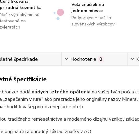
Certifikovaná
Veľa značiek na
prírodná kozmetika
jednom mieste
Naše výrobky nie sú
Podporujeme našich
testované na
slovenských výrobcov
zvieratách
etné špecifikácie
Hodnotenie
0
K
tné špecifikácie
y bronzer dodá
nádych letného opálenia
na vašej tvári počas c
a „zapečením v rúre“ ako prezrádza jeho originálny názov Minera
ac hodiť k vašej prirodzenej farbe pleti.
ou tradičného remeselníctva a moderného dizajnu vznikol zákla
e originalitu a prírodný základ značky ZAO.