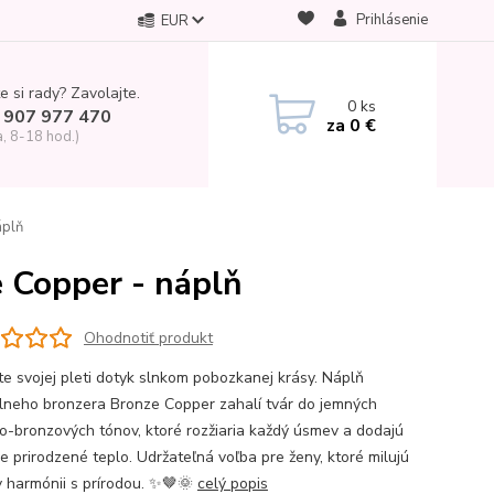
Prihlásenie
EUR
e si rady? Zavolajte.
0
ks
 907 977 470
za
0 €
a, 8-18 hod.)
áplň
 Copper - náplň
Ohodnotiť produkt
te svojej pleti dotyk slnkom pobozkanej krásy. Náplň
lneho bronzera Bronze Copper zahalí tvár do jemných
-bronzových tónov, ktoré rozžiaria každý úsmev a dodajú
e prirodzené teplo. Udržateľná voľba pre ženy, ktoré milujú
v harmónii s prírodou. ✨🤎🌞
celý popis