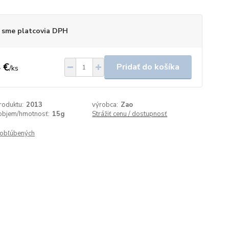
 sme platcovia DPH
 €
Pridať do košíka
/
ks
roduktu:
2013
výrobca:
Zao
objem/hmotnosť:
15g
Strážiť cenu / dostupnosť
obľúbených