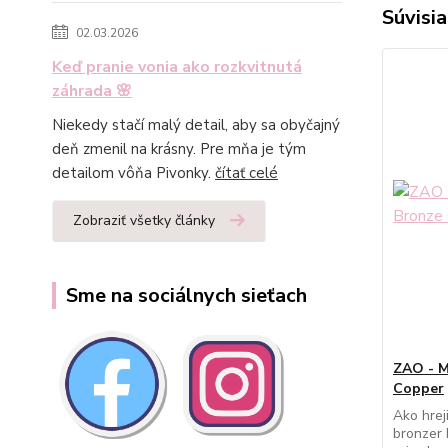
Súvisia
02.03.2026
Keď pranie vonia ako rozkvitnutá
záhrada 🌸
Niekedy stačí malý detail, aby sa obyčajný
deň zmenil na krásny. Pre mňa je tým
detailom vôňa Pivonky.
čítať celé
Zobraziť všetky články
Sme na sociálnych sieťach
ZAO - M
Copper
Ako hrej
bronzer 