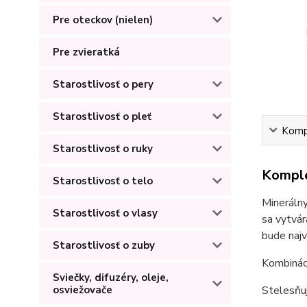
Pre oteckov (nielen)
Pre zvieratká
Starostlivosť o pery
Starostlivosť o pleť
Kompl
Starostlivosť o ruky
Komple
Starostlivosť o telo
Mineráln
Starostlivosť o vlasy
sa vytvár
bude najvi
Starostlivosť o zuby
Kombináci
Sviečky, difuzéry, oleje,
Stelesňuj
osviežovače