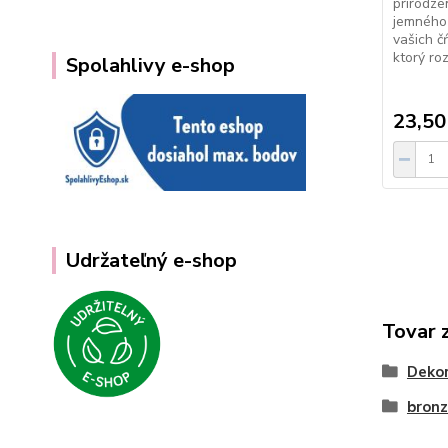
prirodze
jemného 
vašich č
ktorý ro
Spolahlivy e-shop
23,50
Udržateľný e-shop
Tovar 
Dekor
bronz