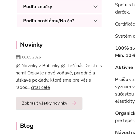
Spolu s 
Podľa značky
darček.
Podľa problému/Na čo?
Certifikác
Systém d
Novinky
100%
zl
Min. 10
06.05.2026
🌿 Novinky z Bublinky 🌿 Teší nás, že ste s
Aktívne 
nami! Objavte nové voňavé, prírodné a
Prášok 
láskavé poklady, ktoré sme pre vás s
význam v 
rados...
čítať celé
súčasťou 
elasticit
Zobraziť všetky novinky
Organick
pre lepši
Blog
Návod na