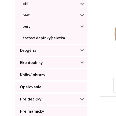
oči
pleť
pery
štetec/ doplnky/paletka
Drogéria
Eko doplnky
Knihy/ obrazy
Opaľovanie
Pre detičky
Pre mamičky