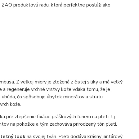
 ZAO produktovú radu, ktorá perfektne poslúži ako
busa. Z veľkej miery je zložená z čistej siliky a má veľký
e a regeneruje vrchné vrstvy kože vďaka tomu, že je
e ubúda, čo spôsobuje úbytok minerálov a stratu
vrch kože.
a pre zlepšenie fixácie práškových foriem na pleti, t.j.
ntov na pokožke a tým zachováva prirodzený tón pleti.
e
letný look
na svojej tvári. Pleti dodáva krásny jantárový