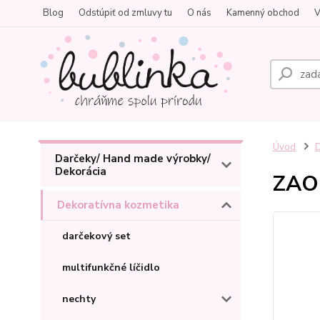
Blog
Odstúpiť od zmluvy tu
O nás
Kamenný obchod
V
Úvod
D
Darčeky/ Hand made výrobky/
Dekorácia
ZAO 
Dekoratívna kozmetika
darčekový set
multifunkčné líčidlo
nechty