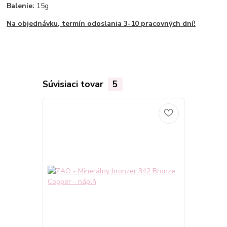
Balenie:
15g
Na objednávku, termín odoslania 3-10 pracovných dní!
Súvisiaci tovar
5