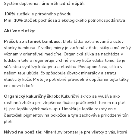
Systém doplnenia :
áno náhradná náplň.
100%
zložiek je prírodného pôvodu
Min. 10%
zložiek pochádza z ekologického poľnohospodárstva
Aktívne zložky:
Prášok zo stoniek bambusu:
Biela látka extrahovaná z uzlov
stonky bambusa. Z veľkej miery je zložená z čistej siliky a má veľký
význam v orientálnej medicíne. Organická silika sa nachádza v
ľudskom tele a regeneruje vrchné vrstvy kože vďaka tomu, že je
súčasťou syntézy kolagénu a elastínu. Postupom času, silika v
našom tele ubúda, čo spôsobuje úbytok minerálov a stratu
elasticity kože. Preto je potrebné pravidelné dopĺňanie tejto látky
cez povrch kože.
Organický kukuričný škrob:
Kukuričný škrob sa využíva ako
rastlinná zložka pre zlepšenie fixácie práškových foriem na pleti,
t.j. pre lepšiu výdrž make-upu. Umožňuje lepšie rozptýlenie
čiastočiek pigmentov na pokožke a tým zachováva prirodzený tón
pleti.
Návod na použitie:
Minerálny bronzer je pre všetky z vás, ktoré