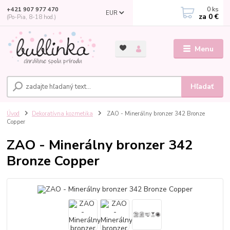
0
ks
+421 907 977 470
EUR
za
0 €
(Po-Pia, 8-18 hod.)
Menu
Hľadať
Úvod
Dekoratívna kozmetika
ZAO - Minerálny bronzer 342 Bronze
Copper
ZAO - Minerálny bronzer 342
Bronze Copper