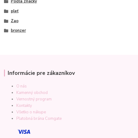
Podľa značky
pleť
Zao
bronzer
Informácie pre zákazníkov
O nás
Kamenný obchod
Vernostný program
Kontakty
Všetko o nákupe
Platobná brána Comgate