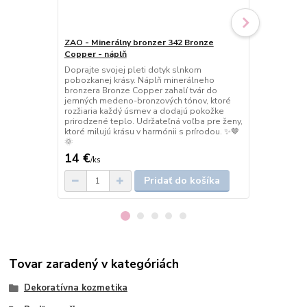
ZAO - Minerálny bronzer 342 Bronze
ZAO - Miner
Copper - náplň
Copper
Doprajte svojej pleti dotyk slnkom
Nechajte svo
pobozkanej krásy. Náplň minerálneho
lúčmi v odti
bronzera Bronze Copper zahalí tvár do
bronzer Gol
jemných medeno-bronzových tónov, ktoré
bronzový nád
rozžiaria každý úsmev a dodajú pokožke
kontúry, akob
prirodzené teplo. Udržateľná voľba pre ženy,
romantickej 
ktoré milujú krásu v harmónii s prírodou. ✨🤎
☀️
🌞
14 €
23,50 €
/
ks
/
k
Pridať do košíka
Tovar zaradený v kategóriách
Dekoratívna kozmetika