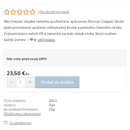
Ohodnotiť produkt
Ako hrejivé objatie letného podvečera, aj bronzer Bronze Copper dodá
pleti prirodzene opálený vzhľad plný života a jemného žiarivého lesku.
Zvýrazní krásu vašich čŕt a zanechá na tvári dotyk slnka, ktorý rozžiari
každý úsmev. ✨🤎☀️
celý popis
Nie sme platcovia DPH
23,50 €
/
ks
Pridať do košíka
Číslo produktu:
2012
výrobca:
Zao
obsah/objem/hmotnosť:
15g
Strážiť cenu / dostupnosť
Do obľúbených