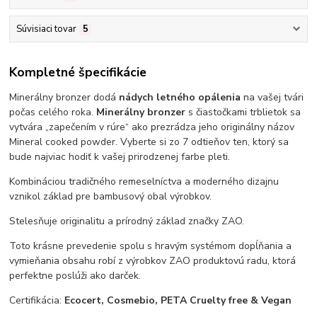
Súvisiaci tovar
5
Kompletné špecifikácie
Minerálny bronzer dodá
nádych letného opálenia
na vašej tvári
počas celého roka.
Minerálny bronzer
s čiastočkami trblietok sa
vytvára „zapečením v rúre“ ako prezrádza jeho originálny názov
Mineral cooked powder. Vyberte si zo 7 odtieňov ten, ktorý sa
bude najviac hodiť k vašej prirodzenej farbe pleti.
Kombináciou tradičného remeselníctva a moderného dizajnu
vznikol základ pre bambusový obal výrobkov.
Stelesňuje originalitu a prírodný základ značky ZAO.
Toto krásne prevedenie spolu s hravým systémom dopĺňania a
vymieňania obsahu robí z výrobkov ZAO produktovú radu, ktorá
perfektne poslúži ako darček.
Certifikácia:
Ecocert, Cosmebio, PETA Cruelty free & Vegan