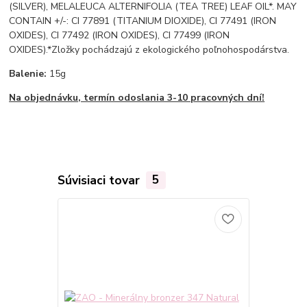
(SILVER), MELALEUCA ALTERNIFOLIA (TEA TREE) LEAF OIL*. MAY
CONTAIN +/-: CI 77891 (TITANIUM DIOXIDE), CI 77491 (IRON
OXIDES), CI 77492 (IRON OXIDES), CI 77499 (IRON
OXIDES).*Zložky pochádzajú z ekologického poľnohospodárstva.
Balenie:
15g
Na objednávku, termín odoslania 3-10 pracovných dní!
Súvisiaci tovar
5