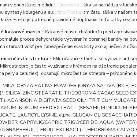
nam v orientálnej medicíne. Organická silika sa nachádza v ľuds
ou syntézy kolagénu a elastínu. Postupom času, silika v našom t
y kože. Preto je potrebné pravidelné dopĺňanie tejto látky cez po
ké kakaové maslo -
Kakaové maslo chráni kožu pred agresívnym
pomaľuje proces dehydratácie vytváraním obrannej bariéry na povr
nu starostlivosť pre zabezpečenie elasticity ako aj liečivú zložk
 mikročastíc striebra -
Mikročastice striebra sú výrazne antise
Mikrostriebro je často využívané v krémoch na ošetrenie popál
a pery a ceruziek) obsahujú mikročastice striebra – prírodného 
e
: MICA, ORYZA SATIVA POWDER (ORYZA SATIVA (RICE) 
)*, SILICA, ZINC STEARATE, THEOBROMA CACAO SEED 
), ADANSONIA DIGITATA SEED OIL*, TRITICUM VULGAR
ESAMUM INDICUM SEED EXTRACT (SESAMUM INDICUM (SE
ICATE, LAUROYL LYSINE, alpha-GLUCAN OLIGOSACCHARID
WDER, CAPRYLIC/CAPRIC TRIGLYCERIDE, AQUA (WATER),
SI (GRAPEFRUIT) FRUIT EXTRACT), THEOBROMA CACAO
), ALCOHOL, TOCOPHEROL, MALTODEXTRIN, PARFUM (FR