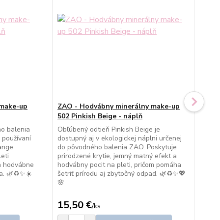
 make-up
ZAO - Hodvábny minerálny make-up
ZA
502 Pinkish Beige - náplň
501
o balenia
Obľúbený odtieň Pinkish Beige je
Eko
 používaní
dostupný aj v ekologickej náplni určenej
bal
ange
do pôvodného balenia ZAO. Poskytuje
obľ
eti
prirodzené krytie, jemný matný efekt a
udr
 a hodvábne
hodvábny pocit na pleti, pričom pomáha
kry
a. 🌿♻️✨☀️
šetriť prírodu aj zbytočný odpad. 🌿♻️✨💖
ple
🌸
od
15,50 €
15
/
ks