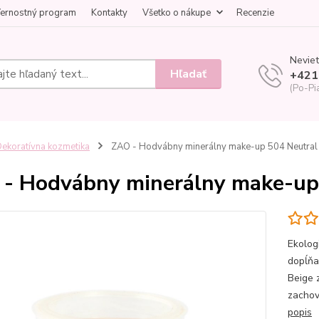
ernostný program
Kontakty
Všetko o nákupe
Recenzie
Neviet
Hľadať
+421
(Po-Pi
ekoratívna kozmetika
ZAO - Hodvábny minerálny make-up 504 Neutral 
- Hodvábny minerálny make-up 
Ekolog
dopĺňa
Beige 
zachov
popis