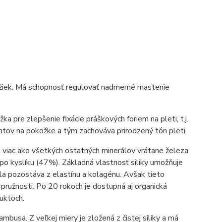
ožiek. Má schopnosť regulovať nadmerné mastenie
ka pre zlepšenie fixácie práškových foriem na pleti, t.j.
ntov na pokožke a tým zachováva prirodzený tón pleti.
ľa viac ako všetkých ostatných minerálov vrátane železa
o kyslíku (47%). Základná vlastnosť siliky umožňuje
ela pozostáva z elastínu a kolagénu. Avšak tieto
pružnosti. Po 20 rokoch je dostupná aj organická
duktoch.
mbusa. Z veľkej miery je zložená z čistej siliky a má