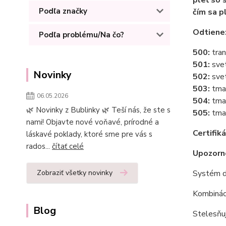
Podľa značky
čím sa p
Odtiene
Podľa problému/Na čo?
500:
tra
501:
sve
Novinky
502:
sve
503:
tma
06.05.2026
504:
tma
🌿 Novinky z Bublinky 🌿 Teší nás, že ste s
505:
tmav
nami! Objavte nové voňavé, prírodné a
Certifiká
láskavé poklady, ktoré sme pre vás s
rados...
čítať celé
Upozorn
Systém d
Zobraziť všetky novinky
Kombináci
Blog
Stelesňuj