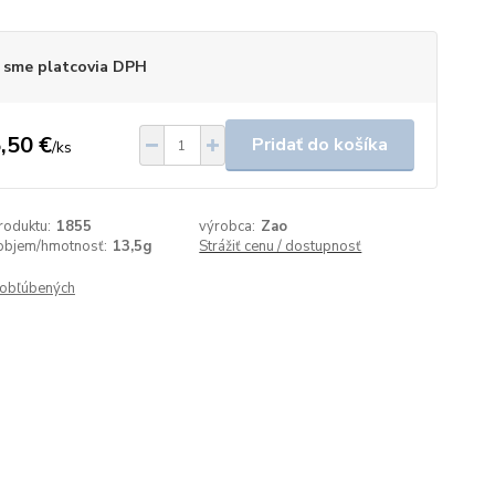
 sme platcovia DPH
,50 €
Pridať do košíka
/
ks
roduktu:
1855
výrobca:
Zao
objem/hmotnosť:
13,5g
Strážiť cenu / dostupnosť
obľúbených