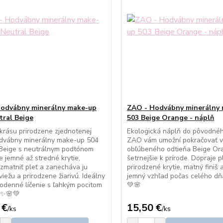
odvábny minerálny make-up
ZAO - Hodvábny minerálny
tral Beige
503 Beige Orange - náplň
krásu prirodzene zjednotenej
Ekologická náplň do pôvodnéh
odvábny minerálny make-up 504
ZAO vám umožní pokračovať v
 Beige s neutrálnym podtónom
obľúbeného odtieňa Beige Or
e jemné až stredné krytie,
šetrnejšie k prírode. Dopraje pl
matniť pleť a zanecháva ju
prirodzené krytie, matný finiš
viežu a prirodzene žiarivú. Ideálny
jemný vzhľad počas celého dň
odenné líčenie s ľahkým pocitom
💚🌸
. ✨🌸💚
 €
15,50 €
/
ks
/
ks