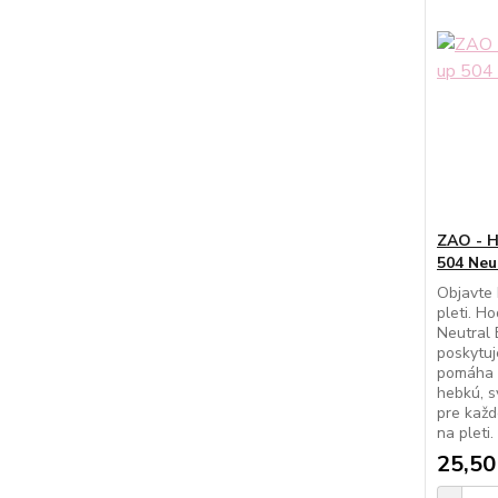
ZAO - H
504 Neu
Objavte 
pleti. H
Neutral
poskytuj
pomáha z
hebkú, s
pre každ
na pleti
25,50