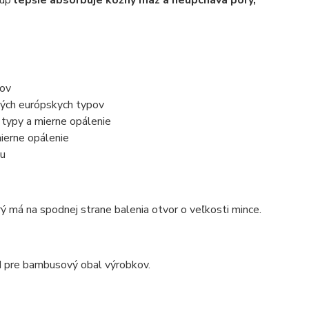
pov
lých európskych typov
typy a mierne opálenie
ierne opálenie
ku
 má na spodnej strane balenia otvor o veľkosti mince.
d pre bambusový obal výrobkov.