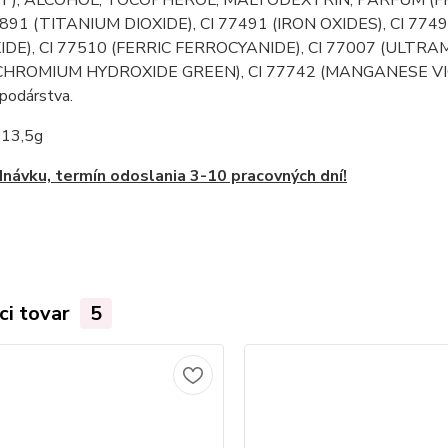
77891 (TITANIUM DIOXIDE), CI 77491 (IRON OXIDES), CI 774
XIDE), CI 77510 (FERRIC FERROCYANIDE), CI 77007 (ULTRA
CHROMIUM HYDROXIDE GREEN), CI 77742 (MANGANESE VIOLET
podárstva.
:
13,5g
návku, termín odoslania 3-10 pracovných dní!
ci tovar
5