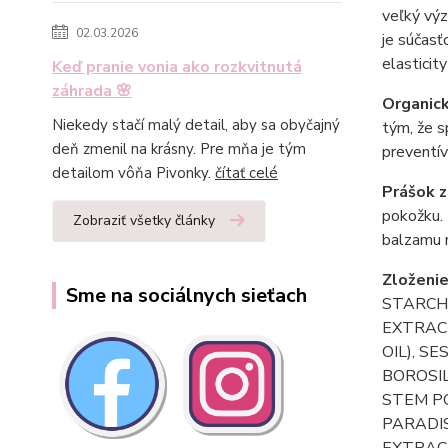
veľký výz
02.03.2026
je súčasť
elasticit
Keď pranie vonia ako rozkvitnutá
záhrada 🌸
Organic
Niekedy stačí malý detail, aby sa obyčajný
tým, že s
deň zmenil na krásny. Pre mňa je tým
preventív
detailom vôňa Pivonky.
čítať celé
Prášok z
pokožku. 
Zobraziť všetky články
balzamu n
Zloženi
Sme na sociálnych sieťach
STARCH
EXTRACT
OIL), S
BOROSIL
STEM PO
PARADI
EXTRACT