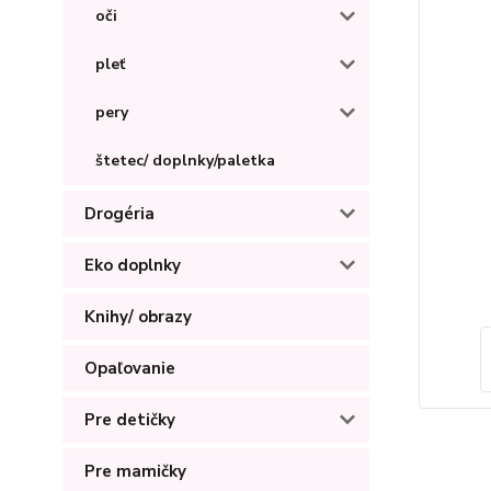
oči
pleť
pery
štetec/ doplnky/paletka
Drogéria
Eko doplnky
Knihy/ obrazy
Opaľovanie
Pre detičky
Pre mamičky