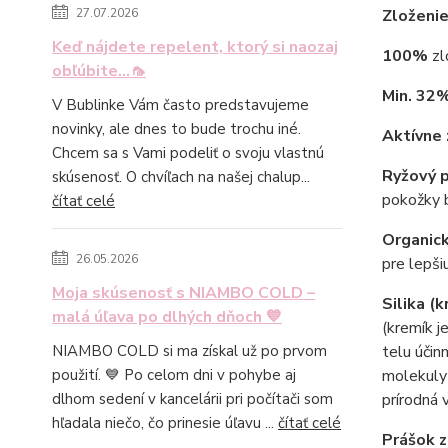
Zloženie
27.07.2026
Keď nájdete repelent, ktorý si naozaj
100%
zl
obľúbite...🦟
Min. 32
V Bublinke Vám často predstavujeme
novinky, ale dnes to bude trochu iné.
Aktívne 
Chcem sa s Vami podeliť o svoju vlastnú
Ryžový 
skúsenosť. O chvíľach na našej chalup...
pokožky b
čítať celé
Organick
26.05.2026
pre lepši
Moja skúsenosť s NIAMBO COLD –
Silika (
malá úľava po dlhých dňoch 💙
(kremík j
telu účin
NIAMBO COLD si ma získal už po prvom
molekuly 
použití. 💙 Po celom dni v pohybe aj
prírodná 
dlhom sedení v kancelárii pri počítači som
hľadala niečo, čo prinesie úľavu ...
čítať celé
Prášok 