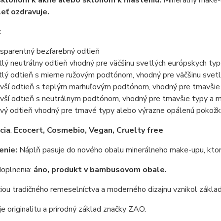
leť ozdravuje.
:
nsparentný bezfarebný odtieň
tlý neutrálny odtieň vhodný pre väčšinu svetlých európskych ty
tlý odtieň s mierne ružovým podtónom, vhodný pre väčšinu svet
vší odtieň s teplým marhuľovým podtónom, vhodný pre tmavšie 
vší odtieň s neutrálnym podtónom, vhodný pre tmavšie typy a m
ý odtieň vhodný pre tmavé typy alebo výrazne opálenú pokož
cia
:
Ecocert, Cosmebio, Vegan, Cruelty free
enie:
Náplň pasuje do nového obalu minerálneho make-upu, ktorý
oplnenia:
áno, produkt v bambusovom obale.
ou tradičného remeselníctva a moderného dizajnu vznikol zákla
e originalitu a prírodný základ značky ZAO.