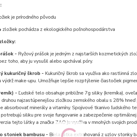
:
ožiek je prírodného pôvodu
%
zložiek pochádza z ekologického poľnohospodárstva
zložky:
prášok -
Ryžový prášok je jedným z najstarších kozmetických zl
ez toho, aby ju vysušil alebo upchával póry.
ý kukuričný škrob -
Kukuričný škrob sa využíva ako rastlinná zlož
u výdrž make-upu. Umožňuje lepšie rozptýlenie čiastočiek pigme
kremík) -
Ľudské telo obsahuje približne 7g siliky (kremíka), ove
e druhou najzastúpenejšou zložkou zemského obalu s 28% hneď p
ne absorbovať minerály a vitamíny. Spojivové tkanivo ľudského t
potrebujú siliku pre svoje fungovanie a zabezpečenie optimálnej 
verzia tejto látky a značka ZAO ju využíva v mnohých svojich pro
zo stoniek bambusu -
Biela látka extrahovaná z uzlov stonky ba