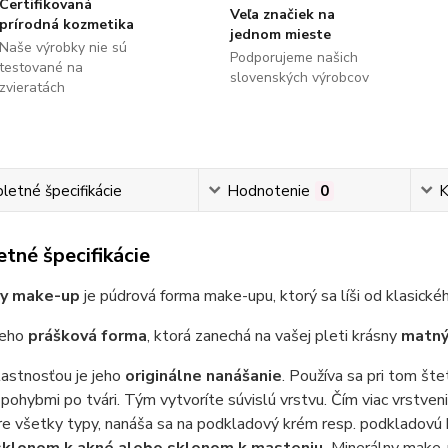
Certifikovaná
Veľa značiek na
prírodná kozmetika
jednom mieste
Naše výrobky nie sú
Podporujeme našich
testované na
slovenských výrobcov
zvieratách
etné špecifikácie
Hodnotenie
0
K
tné špecifikácie
ny make-up
je púdrová forma make-upu, ktorý sa líši od klasic
jeho
prášková forma
, ktorá zanechá na vašej pleti krásny
matný 
lastnosťou je jeho
originálne nanášanie
. Používa sa pri tom št
 pohybmi po tvári. Tým vytvoríte súvislú vrstvu. Čím viac vrstven
re všetky typy, nanáša sa na podkladový krém resp. podkladovú
sklonom k akné alebo sklonom k masteniu.
Minerálny make