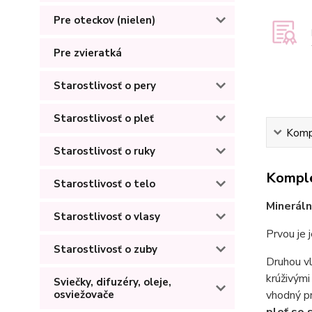
Pre oteckov (nielen)
Pre zvieratká
Starostlivosť o pery
Starostlivosť o pleť
Kompl
Starostlivosť o ruky
Komple
Starostlivosť o telo
Minerál
Starostlivosť o vlasy
Prvou je 
Starostlivosť o zuby
Druhou v
krúživými
Sviečky, difuzéry, oleje,
vhodný p
osviežovače
pleť so 