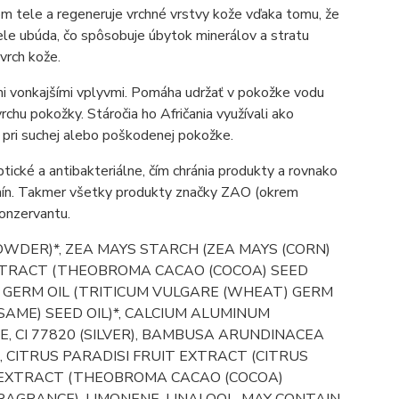
kom tele a regeneruje vrchné vrstvy kože vďaka tomu, že
ele ubúda, čo spôsobuje úbytok minerálov a stratu
vrch kože.
i vonkajšími vplyvmi. Pomáha udržať v pokožke vodu
chu pokožky. Stáročia ho Afričania využívali ako
u pri suchej alebo poškodenej pokožke.
ptické a antibakteriálne, čím chránia produkty a rovnako
enín. Takmer všetky produkty značky ZAO (okrem
konzervantu.
POWDER)*, ZEA MAYS STARCH (ZEA MAYS (CORN)
EXTRACT (THEOBROMA CACAO (COCOA) SEED
E GERM OIL (TRITICUM VULGARE (WHEAT) GERM
SAME) SEED OIL)*, CALCIUM ALUMINUM
E, CI 77820 (SILVER), BAMBUSA ARUNDINACEA
 CITRUS PARADISI FRUIT EXTRACT (CITRUS
 EXTRACT (THEOBROMA CACAO (COCOA)
AGRANCE), LIMONENE, LINALOOL. MAY CONTAIN