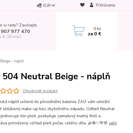
Prihlásenie
EUR
e si rady? Zavolajte.
0
ks
 907 977 470
za
0 €
a, 8-18 hod.)
Beige - náplň
504 Neutral Beige - náplň
Ohodnotiť produkt
ická náplň určená do pôvodného balenia ZAO vám umožní
ť obľúbený make-up bez zbytočného odpadu. Odtieň Neutral
zjednocuje tón pleti, poskytuje zamatový matný finiš a
áva prirodzený vzhľad pleti počas celého dňa. 🌿♻️✨💚🌸
celý