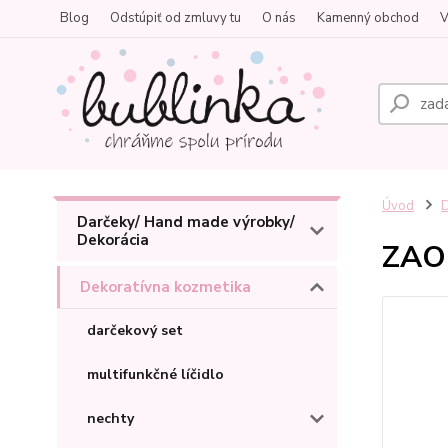
Blog
Odstúpiť od zmluvy tu
O nás
Kamenný obchod
V
Úvod
D
Darčeky/ Hand made výrobky/
Dekorácia
ZAO 
Dekoratívna kozmetika
darčekový set
multifunkčné líčidlo
nechty