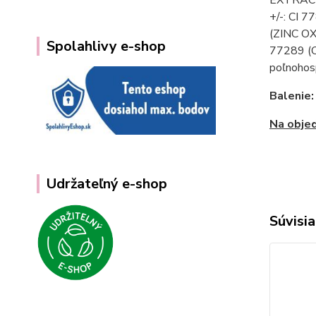
+/-: CI 
(ZINC O
Spolahlivy e-shop
77289 (
poľnohos
Balenie
Na objed
Udržateľný e-shop
Súvisia