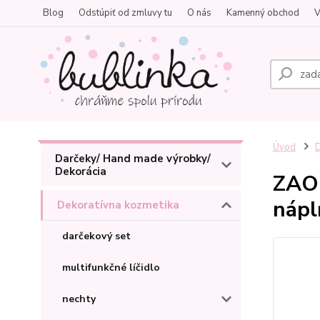
Blog
Odstúpiť od zmluvy tu
O nás
Kamenný obchod
V
Úvod
D
Darčeky/ Hand made výrobky/
Dekorácia
ZAO 
nápl
Dekoratívna kozmetika
darčekový set
multifunkčné líčidlo
nechty