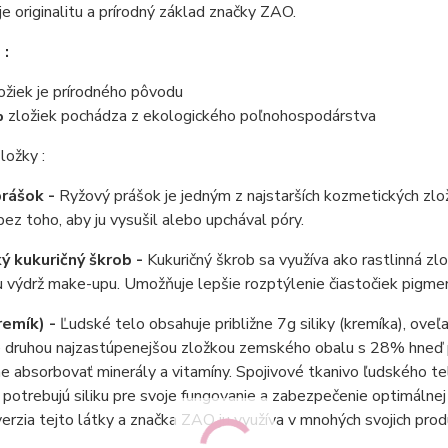
e originalitu a prírodný základ značky ZAO.
 :
ožiek je prírodného pôvodu
%
zložiek pochádza z ekologického poľnohospodárstva
ložky :
prášok -
Ryžový prášok je jedným z najstarších kozmetických zl
ez toho, aby ju vysušil alebo upchával póry.
ý kukuričný škrob -
Kukuričný škrob sa využíva ako rastlinná zlož
u výdrž make-upu. Umožňuje lepšie rozptýlenie čiastočiek pigme
kremík) -
Ľudské telo obsahuje približne 7g siliky (kremíka), ove
e druhou najzastúpenejšou zložkou zemského obalu s 28% hneď p
ne absorbovať minerály a vitamíny. Spojivové tkanivo ľudského t
potrebujú siliku pre svoje fungovanie a zabezpečenie optimálnej 
verzia tejto látky a značka ZAO ju využíva v mnohých svojich pro