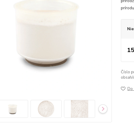
prirod
prírod
Nie
15
Číslo p
obsah/
Do 