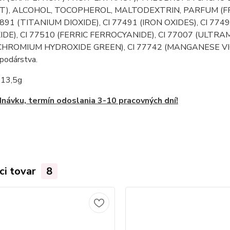
), ALCOHOL, TOCOPHEROL, MALTODEXTRIN, PARFUM (FR
77891 (TITANIUM DIOXIDE), CI 77491 (IRON OXIDES), CI 774
XIDE), CI 77510 (FERRIC FERROCYANIDE), CI 77007 (ULTRA
CHROMIUM HYDROXIDE GREEN), CI 77742 (MANGANESE VIOLET
podárstva.
:
13,5g
návku, termín odoslania 3-10 pracovných dní!
ci tovar
8