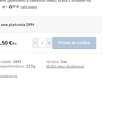
zene zjednotenú a zamatovo hebkú. Krása s ohľadom na
u. 🌿✨♻️💚🌸
celý popis
 sme platcovia DPH
,50 €
Pridať do košíka
/
ks
roduktu:
1847
výrobca:
Zao
objem/hmotnosť:
13,5g
Strážiť cenu / dostupnosť
obľúbených