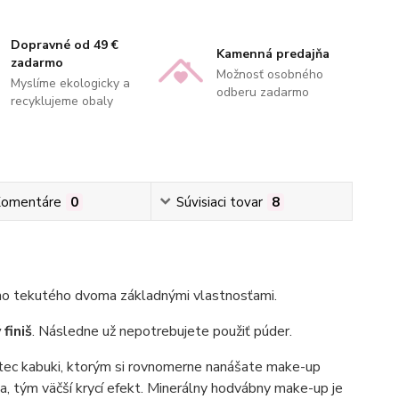
Dopravné od 49 €
Kamenná predajňa
zadarmo
Možnosť osobného
Myslíme ekologicky a
odberu zadarmo
recyklujeme obaly
omentáre
0
Súvisiaci tovar
8
kého tekutého dvoma základnými vlastnosťami.
finiš
. Následne už nepotrebujete použiť púder.
etec kabuki, ktorým si rovnomerne nanášate make-up
ia, tým väčší krycí efekt. Minerálny hodvábny make-up je