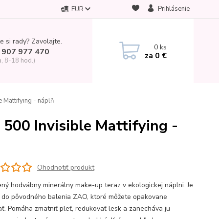
Prihlásenie
EUR
e si rady? Zavolajte.
0
ks
 907 977 470
za
0 €
a, 8-18 hod.)
Mattifying - náplň
00 Invisible Mattifying -
Ohodnotiť produkt
ný hodvábny minerálny make-up teraz v ekologickej náplni. Je
 do pôvodného balenia ZAO, ktoré môžete opakovane
ať. Pomáha zmatniť pleť, redukovať lesk a zanecháva ju