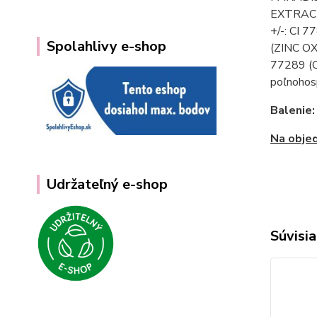
EXTRACT
+/-: CI 
Spolahlivy e-shop
(ZINC O
77289 (
poľnohos
Balenie
Na objed
Udržateľný e-shop
Súvisia