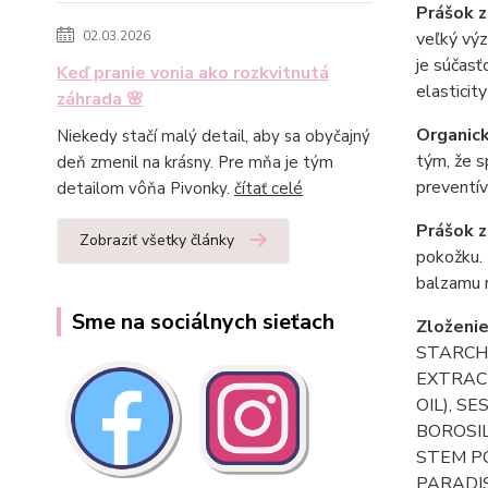
Prášok 
veľký výz
02.03.2026
je súčasť
Keď pranie vonia ako rozkvitnutá
elasticit
záhrada 🌸
Organic
Niekedy stačí malý detail, aby sa obyčajný
tým, že s
deň zmenil na krásny. Pre mňa je tým
preventív
detailom vôňa Pivonky.
čítať celé
Prášok z
Zobraziť všetky články
pokožku. 
balzamu n
Sme na sociálnych sieťach
Zloženi
STARCH
EXTRACT
OIL), S
BOROSIL
STEM PO
PARADI