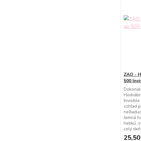
ZAO - H
500 Invi
Dokonalý
Hodvábn
Invisibl
vzhľad p
nežiaduc
Jemná h
hebkú, s
celý deň
25,50