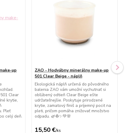
 make-up
ZAO - Hodvábny minerálny make-up
ZA
501 Clear Beige - náplň
50
e
Ekologická náplň určená do pôvodného
Dop
vzhľad.
balenia ZAO vám umožní vychutnať si
zje
501 Clear
obľúbený odtieň Clear Beige ešte
mak
né krytie,
udržateľnejšie. Poskytuje prirodzené
ru
ň
krytie, zamatový finiš a príjemný pocit na
ple
. Pleť
pleti, pričom pomáha znižovať množstvo
heb
 po celý deň.
odpadu. 🌿♻️✨💚🌸
kaž
15,50 €
25
/
ks