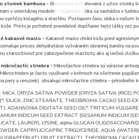
zo stoniek bambusu -
Biela látka extrahovaná z uzlov stonky ba
nam v orientálnej medicíne. Organická silika sa nachádza v ľuds
ou syntézy kolagénu a elastínu. Postupom času, silika v našom t
y kože. Preto je potrebné pravidelné dopĺňanie tejto látky cez po
ké kakaové maslo -
Kakaové maslo chráni kožu pred agresívnym
pomaľuje proces dehydratácie vytváraním obrannej bariéry na povr
nu starostlivosť pre zabezpečenie elasticity ako aj liečivú zložk
 mikročastíc striebra -
Mikročastice striebra sú výrazne antise
Mikrostriebro je často využívané v krémoch na ošetrenie popál
a pery a ceruziek) obsahujú mikročastice striebra – prírodného 
e
: MICA, ORYZA SATIVA POWDER (ORYZA SATIVA (RICE) 
)*, SILICA, ZINC STEARATE, THEOBROMA CACAO SEED 
), ADANSONIA DIGITATA SEED OIL*, TRITICUM VULGAR
ESAMUM INDICUM SEED EXTRACT (SESAMUM INDICUM (SE
ICATE, LAUROYL LYSINE, alpha-GLUCAN OLIGOSACCHARID
WDER, CAPRYLIC/CAPRIC TRIGLYCERIDE, AQUA (WATER),
SI (GRAPEFRUIT) FRUIT EXTRACT), THEOBROMA CACAO