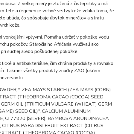
mbusa. Z veľkej miery je zložená z čistej siliky a má
kom tele a regeneruje vrchné vrstvy kože vďaka tomu, že
ele ubúda, čo spôsobuje úbytok minerálov a stratu
vrch kože.
i vonkajšími vplyvmi. Pomáha udržať v pokožke vodu
chu pokožky. Stáročia ho Afričania využívali ako
u pri suchej alebo poškodenej pokožke.
ptické a antibakteriálne, čím chránia produkty a rovnako
enín. Takmer všetky produkty značky ZAO (okrem
konzervantu.
POWDER)*, ZEA MAYS STARCH (ZEA MAYS (CORN)
EXTRACT (THEOBROMA CACAO (COCOA) SEED
E GERM OIL (TRITICUM VULGARE (WHEAT) GERM
SAME) SEED OIL)*, CALCIUM ALUMINUM
E, CI 77820 (SILVER), BAMBUSA ARUNDINACEA
 CITRUS PARADISI FRUIT EXTRACT (CITRUS
 EXTRACT (THEOBROMA CACAO (COCOA)