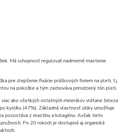
ožiek. Má schopnosť regulovať nadmerné mastenie
ka pre zlepšenie fixácie práškových foriem na pleti, t.j.
ntov na pokožke a tým zachováva prirodzený tón pleti.
ľa viac ako všetkých ostatných minerálov vrátane železa
o kyslíku (47%). Základná vlastnosť siliky umožňuje
ela pozostáva z elastínu a kolagénu. Avšak tieto
pružnosti. Po 20 rokoch je dostupná aj organická
duktoch.