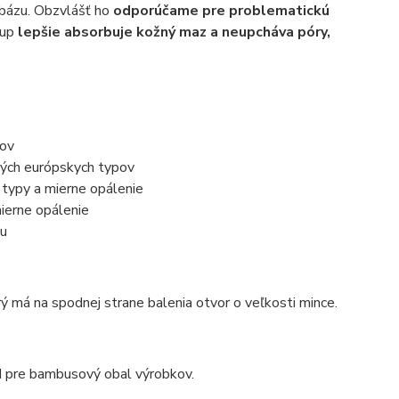
 bázu. Obzvlášť ho
odporúčame pre problematickú
-up
lepšie absorbuje kožný maz a neupcháva póry,
pov
lých európskych typov
typy a mierne opálenie
ierne opálenie
ku
 má na spodnej strane balenia otvor o veľkosti mince.
d pre bambusový obal výrobkov.