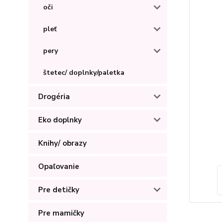
oči
pleť
pery
štetec/ doplnky/paletka
Drogéria
Eko doplnky
Knihy/ obrazy
Opaľovanie
Pre detičky
Pre mamičky