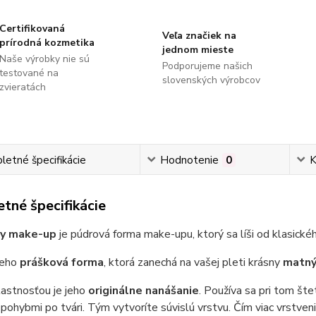
Certifikovaná
Veľa značiek na
prírodná kozmetika
jednom mieste
Naše výrobky nie sú
Podporujeme našich
testované na
slovenských výrobcov
zvieratách
etné špecifikácie
Hodnotenie
0
K
tné špecifikácie
ny make-up
je púdrová forma make-upu, ktorý sa líši od klasic
jeho
prášková forma
, ktorá zanechá na vašej pleti krásny
matný 
lastnosťou je jeho
originálne nanášanie
. Používa sa pri tom št
 pohybmi po tvári. Tým vytvoríte súvislú vrstvu. Čím viac vrstven