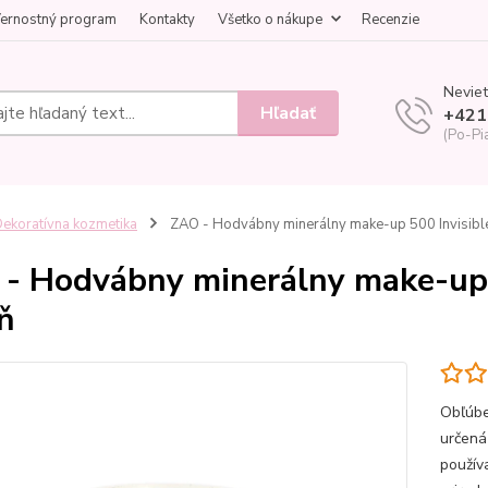
ernostný program
Kontakty
Všetko o nákupe
Recenzie
Neviet
Hľadať
+421
(Po-Pi
ekoratívna kozmetika
ZAO - Hodvábny minerálny make-up 500 Invisible 
- Hodvábny minerálny make-up 5
ň
Obľúbe
určená
použív