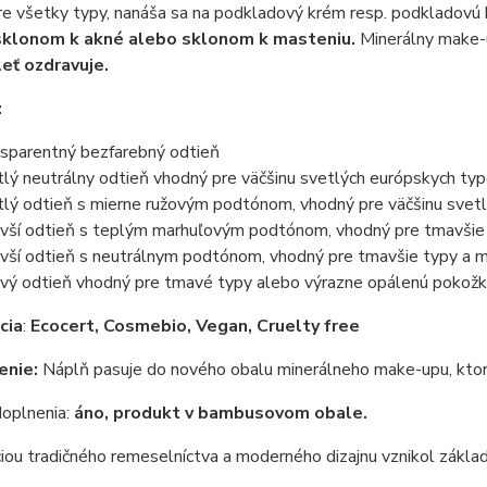
re všetky typy, nanáša sa na podkladový krém resp. podkladovú
sklonom k akné alebo sklonom k masteniu.
Minerálny make
leť ozdravuje.
:
nsparentný bezfarebný odtieň
tlý neutrálny odtieň vhodný pre väčšinu svetlých európskych ty
tlý odtieň s mierne ružovým podtónom, vhodný pre väčšinu svet
vší odtieň s teplým marhuľovým podtónom, vhodný pre tmavšie 
vší odtieň s neutrálnym podtónom, vhodný pre tmavšie typy a m
ý odtieň vhodný pre tmavé typy alebo výrazne opálenú pokož
cia
:
Ecocert, Cosmebio, Vegan, Cruelty free
enie:
Náplň pasuje do nového obalu minerálneho make-upu, ktorý
oplnenia:
áno, produkt v bambusovom obale.
ou tradičného remeselníctva a moderného dizajnu vznikol zákla