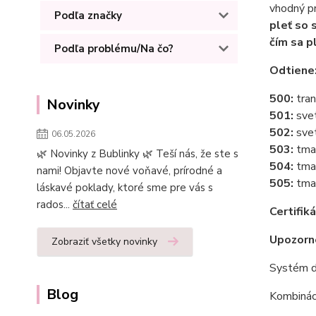
vhodný p
Podľa značky
pleť so 
čím sa p
Podľa problému/Na čo?
Odtiene
500:
tra
Novinky
501:
sve
502:
sve
06.05.2026
503:
tma
🌿 Novinky z Bublinky 🌿 Teší nás, že ste s
504:
tma
nami! Objavte nové voňavé, prírodné a
505:
tmav
láskavé poklady, ktoré sme pre vás s
rados...
čítať celé
Certifiká
Upozorn
Zobraziť všetky novinky
Systém d
Blog
Kombináci