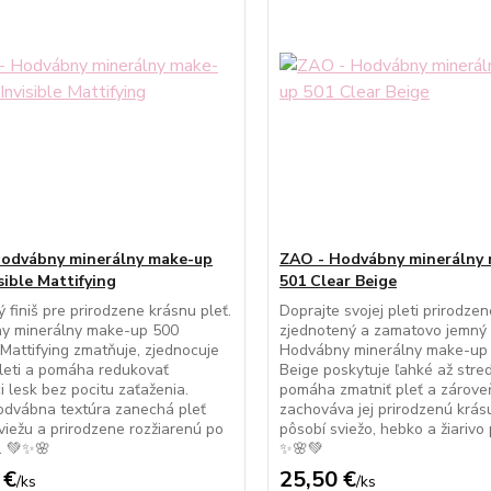
odvábny minerálny make-up
ZAO - Hodvábny minerálny
sible Mattifying
501 Clear Beige
 finiš pre prirodzene krásnu pleť.
Doprajte svojej pleti prirodzen
y minerálny make-up 500
zjednotený a zamatovo jemný 
e Mattifying zmatňuje, zjednocuje
Hodvábny minerálny make-up 
leti a pomáha redukovať
Beige poskytuje ľahké až stred
i lesk bez pocitu zaťaženia.
pomáha zmatniť pleť a zárove
odvábna textúra zanechá pleť
zachováva jej prirodzenú krásu
viežu a prirodzene rozžiarenú po
pôsobí sviežo, hebko a žiarivo
. 💚✨🌸
✨🌸💚
 €
25,50 €
/
ks
/
ks