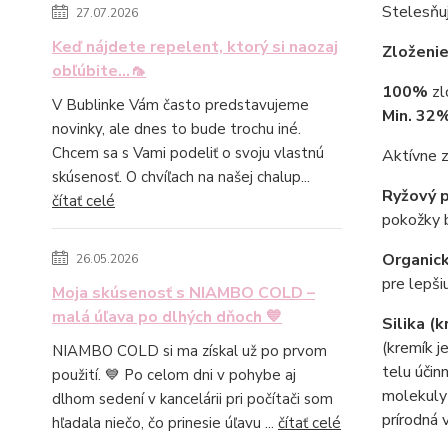
Stelesňuj
27.07.2026
Keď nájdete repelent, ktorý si naozaj
Zloženie
obľúbite...🦟
100%
zl
V Bublinke Vám často predstavujeme
Min. 32
novinky, ale dnes to bude trochu iné.
Chcem sa s Vami podeliť o svoju vlastnú
Aktívne z
skúsenosť. O chvíľach na našej chalup...
Ryžový 
čítať celé
pokožky b
Organick
26.05.2026
pre lepši
Moja skúsenosť s NIAMBO COLD –
malá úľava po dlhých dňoch 💙
Silika (
(kremík j
NIAMBO COLD si ma získal už po prvom
telu účin
použití. 💙 Po celom dni v pohybe aj
molekuly 
dlhom sedení v kancelárii pri počítači som
prírodná 
hľadala niečo, čo prinesie úľavu ...
čítať celé