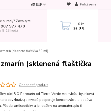
Prihlásenie
EUR
e si rady? Zavolajte.
0
ks
 907 977 470
za
0 €
a, 8-18 hod.)
zmarín (sklenená fľaštička 30 ml)
ozmarín (sklenená fľaštička
Ohodnotiť produkt
álny olej BIO Rozmarín od Tierra Verde má sviežu, bylinkovú
ktorá povzbudzuje myseľ, podporuje koncentráciu a dodáva
. Pôsobí antisepticky a je ideálny na aromaterapiu či