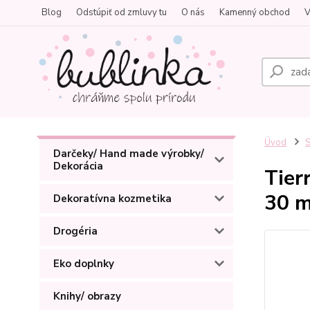
Blog
Odstúpiť od zmluvy tu
O nás
Kamenný obchod
V
Úvod
S
Darčeky/ Hand made výrobky/
Dekorácia
Tier
30 m
Dekoratívna kozmetika
Drogéria
Eko doplnky
Knihy/ obrazy