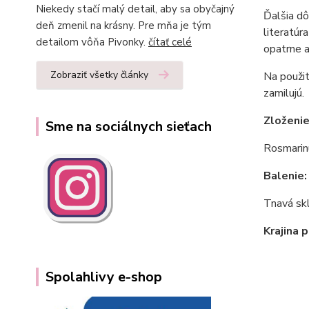
Niekedy stačí malý detail, aby sa obyčajný
Ďalšia dô
deň zmenil na krásny. Pre mňa je tým
literatúr
detailom vôňa Pivonky.
čítať celé
opatrne a
Zobraziť všetky články
Na použit
zamilujú.
Zloženi
Sme na sociálnych sieťach
Rosmarinu
Balenie
Tnavá skl
Krajina 
Spolahlivy e-shop