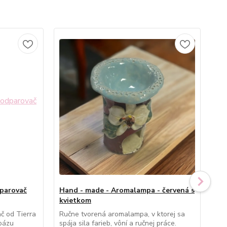
dparovač
Hand - made - Aromalampa - červená s
Ha
kvietkom
sa
č od Tierra
Ručne tvorená aromalampa, v ktorej sa
Ruč
oázu
spája sila farieb, vôní a ručnej práce.
ruž