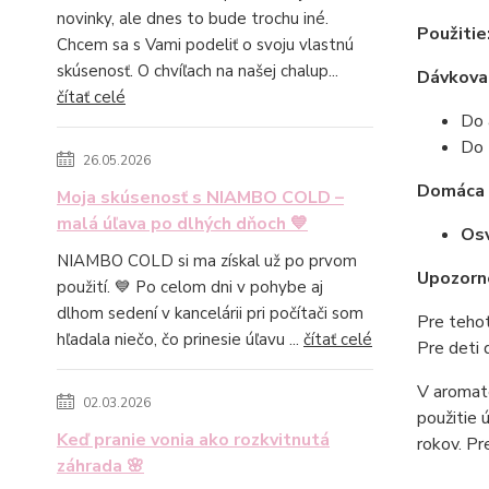
novinky, ale dnes to bude trochu iné.
Použitie
Chcem sa s Vami podeliť o svoju vlastnú
skúsenosť. O chvíľach na našej chalup...
Dávkovan
čítať celé
Do 
Do 
26.05.2026
Domáca k
Moja skúsenosť s NIAMBO COLD –
malá úľava po dlhých dňoch 💙
Osv
NIAMBO COLD si ma získal už po prvom
Upozorn
použití. 💙 Po celom dni v pohybe aj
dlhom sedení v kancelárii pri počítači som
Pre tehot
hľadala niečo, čo prinesie úľavu ...
čítať celé
Pre deti 
V aromate
02.03.2026
použitie 
Keď pranie vonia ako rozkvitnutá
rokov. Pr
záhrada 🌸