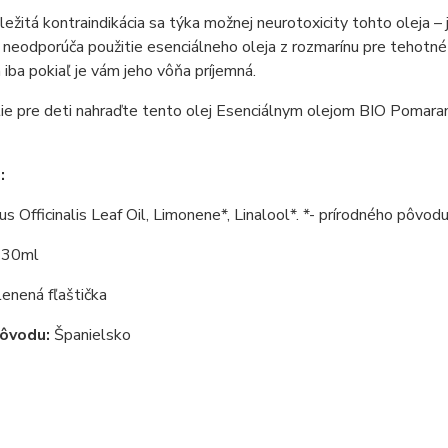
ležitá kontraindikácia sa týka možnej neurotoxicity tohto oleja – 
a neodporúča použitie esenciálneho oleja z rozmarínu pre tehotné
 iba pokiaľ je vám jeho vôňa príjemná.
ie pre deti nahraďte tento olej
Esenciálnym olejom BIO Pomara
e:
s Officinalis Leaf Oil, Limonene*, Linalool*. *- prírodného pôvod
:
30ml
enená fľaštička
pôvodu:
Španielsko