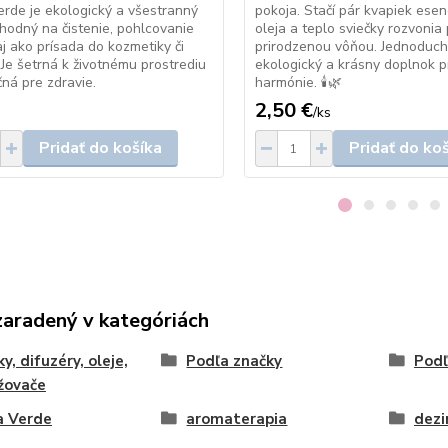
erde je ekologický a všestranný
pokoja. Stačí pár kvapiek ese
hodný na čistenie, pohlcovanie
oleja a teplo sviečky rozvonia 
j ako prísada do kozmetiky či
prirodzenou vôňou. Jednoduch
 Je šetrná k životnému prostrediu
ekologický a krásny doplnok p
ná pre zdravie.
harmónie. 🕯️🌿
2,50 €
/
ks
Pridať do košíka
Pridať do ko
zaradený v kategóriách
y, difuzéry, oleje,
Podľa značky
Podľ
žovače
a Verde
aromaterapia
dezi