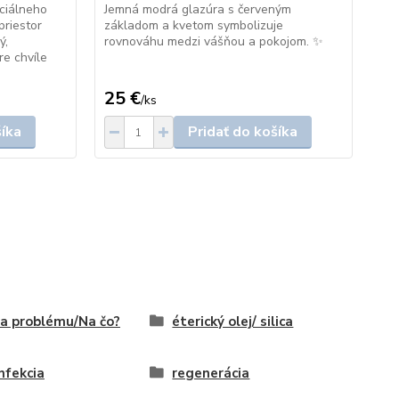
nciálneho
Jemná modrá glazúra s červeným
spá
priestor
základom a kvetom symbolizuje
Kaž
ý,
rovnováhu medzi vášňou a pokojom. ✨
– z
re chvíle
25 €
30
/
ks
šíka
Pridať do košíka
a problému/Na čo?
éterický olej/ silica
nfekcia
regenerácia