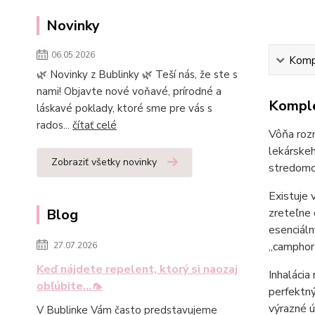
Novinky
06.05.2026
Kompl
🌿 Novinky z Bublinky 🌿 Teší nás, že ste s
nami! Objavte nové voňavé, prírodné a
Komple
láskavé poklady, ktoré sme pre vás s
rados...
čítať celé
Vôňa rozm
lekárske
Zobraziť všetky novinky
stredomor
Existuje 
Blog
zreteľne 
esenciáln
„camphor”
27.07.2026
Keď nájdete repelent, ktorý si naozaj
Inhalácia
obľúbite...🦟
perfektný
výrazné ú
V Bublinke Vám často predstavujeme