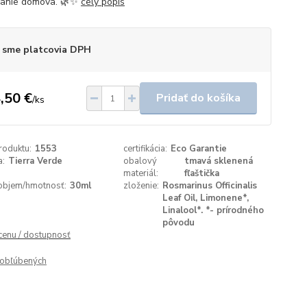
ňanie domova. 🌿✨
celý popis
 sme platcovia DPH
,50 €
Pridať do košíka
/
ks
roduktu:
1553
certifikácia:
Eco Garantie
a:
Tierra Verde
obalový
tmavá sklenená
materiál:
fľaštička
objem/hmotnosť:
30ml
zloženie:
Rosmarinus Officinalis
Leaf Oil, Limonene*,
Linalool*. *- prírodného
pôvodu
 cenu / dostupnosť
obľúbených