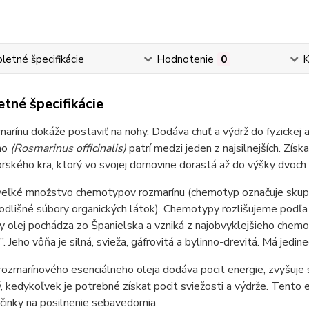
etné špecifikácie
Hodnotenie
0
K
tné špecifikácie
arínu dokáže postaviť na nohy. Dodáva chuť a výdrž do fyzickej aj
ho
(Rosmarinus officinalis)
patrí medzi jeden z najsilnejších. Zís
ského kra, ktorý vo svojej domovine dorastá až do výšky dvoch
veľké množstvo chemotypov rozmarínu (chemotyp označuje skupinu
odlišné súbory organických látok). Chemotypy rozlišujeme podľa 
y olej pochádza zo Španielska a vzniká z najobvyklejšieho chem
. Jeho vôňa je silná, svieža, gáfrovitá a bylinno-drevitá. Má jedine
 rozmarínového esenciálneho oleja dodáva pocit energie, zvyšuje 
, kedykoľvek je potrebné získať pocit sviežosti a výdrže. Tento e
činky na posilnenie sebavedomia.