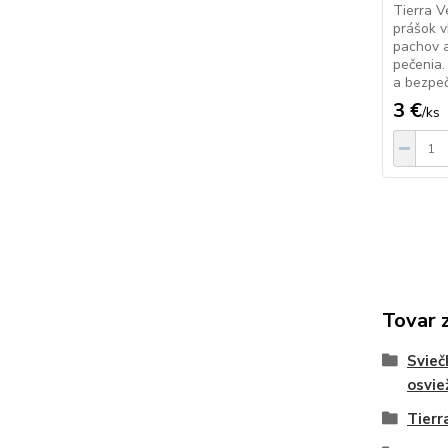
Tierra V
prášok v
pachov a
pečenia.
a bezpeč
3 €
/
ks
Tovar 
Sviečk
osvie
Tierr