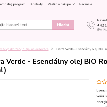
ernostný program
Kontakty
Všetko o nákupe
Recenzie
Neviet
Hľadať
+421
(Po-Pi
viečky, difuzéry, oleje, osviežovače
Tierra Verde - Esenciálny olej BIO Ro
ra Verde - Esenciálny olej BIO R
l)
Esenci
vôňu, 
energiu