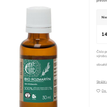
prevo
Nie
14
Číslo p
výrobc
obsah/
Strážiť
Do 