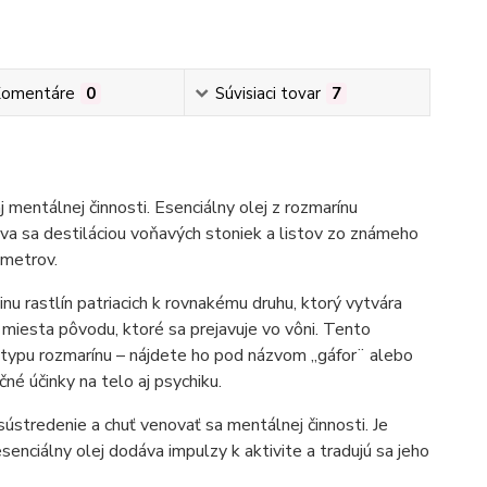
omentáre
0
Súvisiaci tovar
7
 mentálnej činnosti. Esenciálny olej z rozmarínu
kava sa destiláciou voňavých stoniek a listov zo známeho
 metrov.
 rastlín patriacich k rovnakému druhu, ktorý vytvára
miesta pôvodu, ktoré sa prejavuje vo vôni. Tento
otypu rozmarínu – nájdete ho pod názvom „gáfor¨ alebo
čné účinky na telo aj psychiku.
sústredenie a chuť venovať sa mentálnej činnosti. Je
senciálny olej dodáva impulzy k aktivite a tradujú sa jeho