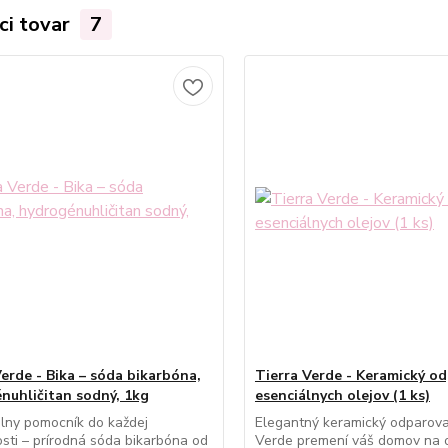
ci tovar
7
Verde - Bika – sóda bikarbóna,
Tierra Verde - Keramický o
nuhličitan sodný, 1kg
esenciálnych olejov (1 ks)
lny pomocník do každej
Elegantný keramický odparova
ti – prírodná sóda bikarbóna od
Verde premení váš domov na 