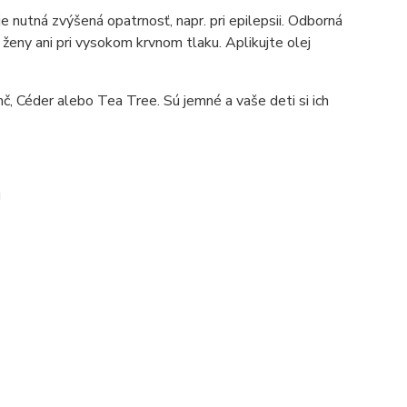
je nutná zvýšená opatrnosť, napr. pri epilepsii. Odborná
 ženy ani pri vysokom krvnom tlaku. Aplikujte olej
nč
,
Céder
alebo
Tea Tree
. Sú jemné a vaše deti si ich
u