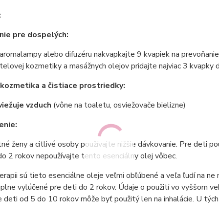
:
ie pre dospelých:
aromalampy alebo difuzéru nakvapkajte 9 kvapiek na prevoňanie 
telovej kozmetiky a masážnych olejov pridajte najviac 3 kvapky 
ozmetika a čistiace prostriedky:
iežuje vzduch
(vône na toaletu, osviežovače bielizne)
enie:
né ženy a citlivé osoby používajte nižšie dávkovanie. Pre deti pou
do 2 rokov nepoužívajte tento esenciálny olej vôbec.
rapii sú tieto esenciálne oleje veľmi obľúbené a veľa ľudí na ne 
úplne vylúčené pre deti do 2 rokov. Údaje o použití vo vyššom veku
e deti od 5 do 10 rokov môže byť použitý len na inhalácie. U týchto