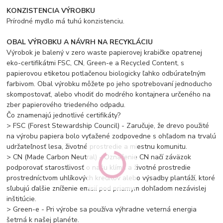
KONZISTENCIA VÝROBKU
Prírodné mydlo má tuhú konzistenciu.
OBAL VÝROBKU A NÁVRH NA RECYKLÁCIU
Výrobok je balený v zero waste papierovej krabičke opatrenej
eko-certifikátmi FSC, CN, Green-e a Recycled Content, s
papierovou etiketou potlačenou biologicky ľahko odbúrateľným
farbivom. Obal výrobku môžete po jeho spotrebovaní jednoducho
skompostovať, alebo vhodiť do modrého kontajnera určeného na
zber papierového triedeného odpadu.
Čo znamenajú jednotlivé certifikáty?
> FSC (Forest Stewardship Council) - Zaručuje, že drevo použité
na výrobu papiera bolo vyťažené zodpovedne s ohľadom na trvalú
udržateľnosť lesa, životné prostredie a miestnu komunitu.
> CN (Made Carbon Neutral) - Označenie CN načí záväzok
podporovať starostlivosť o našu klímu a životné prostredie
prostredníctvom uhlíkových kreditov alebo výsadby plantáží, ktoré
sľubujú ďalšie zníženie emisií pod priamym dohľadom nezávislej
inštitúcie.
> Green-e - Pri výrobe sa používa výhradne veterná energia
šetrná k našej planéte.