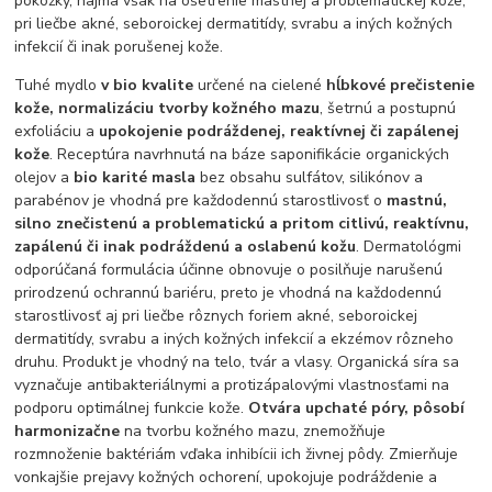
pokožky, najmä však na ošetrenie mastnej a problematickej kože,
pri liečbe akné, seboroickej dermatitídy, svrabu a iných kožných
infekcií či inak porušenej kože.
Tuhé mydlo
v bio kvalite
určené na cielené
hĺbkové prečistenie
kože, normalizáciu tvorby kožného mazu
, šetrnú a postupnú
exfoliáciu a
upokojenie podráždenej, reaktívnej či zapálenej
kože
. Receptúra navrhnutá na báze saponifikácie organických
olejov a
bio karité masla
bez obsahu sulfátov, silikónov a
parabénov je vhodná pre každodennú starostlivosť o
mastnú,
silno znečistenú a problematickú a pritom citlivú, reaktívnu,
zapálenú či inak podráždenú a oslabenú kožu
. Dermatológmi
odporúčaná formulácia účinne obnovuje o posilňuje narušenú
prirodzenú ochrannú bariéru, preto je vhodná na každodennú
starostlivosť aj pri liečbe rôznych foriem akné, seboroickej
dermatitídy, svrabu a iných kožných infekcií a ekzémov rôzneho
druhu. Produkt je vhodný na telo, tvár a vlasy. Organická síra sa
vyznačuje antibakteriálnymi a protizápalovými vlastnosťami na
podporu optimálnej funkcie kože.
Otvára upchaté póry, pôsobí
harmonizačne
na tvorbu kožného mazu, znemožňuje
rozmnoženie baktériám vďaka inhibícii ich živnej pôdy. Zmierňuje
vonkajšie prejavy kožných ochorení, upokojuje podráždenie a