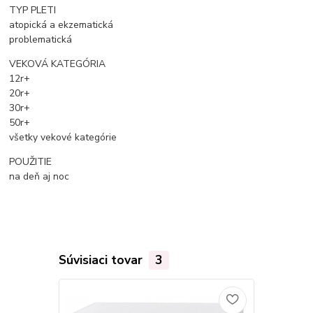
TYP PLETI
atopická a ekzematická
problematická
VEKOVÁ KATEGÓRIA
12r+
20r+
30r+
50r+
všetky vekové kategórie
POUŽITIE
na deň aj noc
Súvisiaci tovar
3