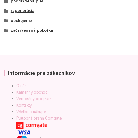
podráždená pleť
regenerácia
upokojenie
začervenaná pokožka
Informácie pre zákazníkov
O nás
Kamenný obchod
Vernostný program
Kontakty
Všetko o nákupe
Platobná brána Comgate