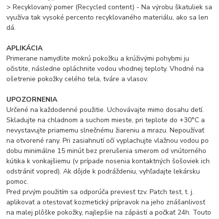
> Recyklovaný pomer (Recycled content) - Na výrobu škatuliek sa
využíva tak vysoké percento recyklovaného materiálu, ako sa len
dá.
APLIKÁCIA
Primerane namydlite mokrú pokožku a krúživými pohybmi ju
očistite, následne opláchnite vodou vhodnej teploty. Vhodné na
ošetrenie pokožky celého tela, tváre a vlasov.
UPOZORNENIA
Určené na každodenné použitie. Uchovávajte mimo dosahu detí.
Skladujte na chladnom a suchom mieste, pri teplote do +30°C a
nevystavujte priamemu slnečnému žiareniu a mrazu. Nepoužívať
na otvorené rany. Pri zasiahnutí očí vyplachujte vlažnou vodou po
dobu minimálne 15 minút bez prerušenia smerom od vnútorného
kútika k vonkajšiemu (v prípade nosenia kontaktných šošoviek ich
odstrániť vopred). Ak dôjde k podráždeniu, vyhľadajte lekársku
pomoc.
Pred prvým použitím sa odporúča previesť tzv. Patch test, t. j.
aplikovať a otestovať kozmetický prípravok na jeho znášanlivosť
na malej plôške pokožky, najlepšie na zápästí a počkať 24h. Touto