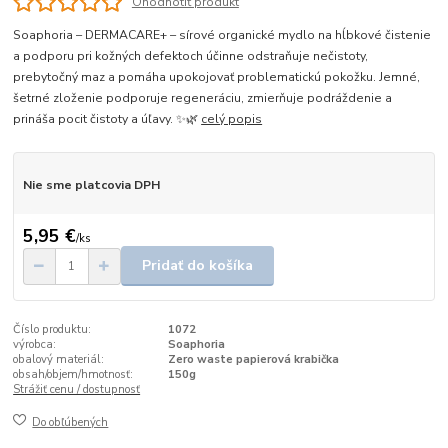
Ohodnotiť produkt
Soaphoria – DERMACARE+ – sírové organické mydlo na hĺbkové čistenie
a podporu pri kožných defektoch účinne odstraňuje nečistoty,
prebytočný maz a pomáha upokojovať problematickú pokožku. Jemné,
šetrné zloženie podporuje regeneráciu, zmierňuje podráždenie a
prináša pocit čistoty a úľavy. ✨🌿
celý popis
Nie sme platcovia DPH
5,95 €
/
ks
Pridať do košíka
Číslo produktu:
1072
výrobca:
Soaphoria
obalový materiál:
Zero waste papierová krabička
obsah/objem/hmotnosť:
150g
Strážiť cenu / dostupnosť
Do obľúbených