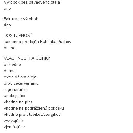
Výrobok bez palmového oleja
áno
Fair trade výrobok
áno
DOSTUPNOSŤ
kamenná predajňa Bublinka Púchov
online
VLASTNOSTI A ÚČINKY
bez vône
dermo
extra dávka oleja
proti začervenaniu
regeneračné
upokojujúce
vhodné na pleť
vhodné na podráždenú pokožku
vhodné pre atopikov/alergikov
vyživujúce
zjemňujúce