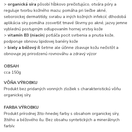
>
organická síra
pôsobí hĺbkovo prečisťujúco, otvára póry a
reguluje tvorbu kožného mazu; pomáha pri liečbe akné,
seboroickej dermatitídy, svrabu a iných kožných infekcií; dlhodobá
aplikácia síry pomáha zosvetliť tmavé škvrny po akné, jazvy jemne
vyblednú postupným odlupovaním hornej vrstvy kože
>
vitamín B3 (niacín
) potláča pocit svrbenia a pnutia kože,
podporuje obnovu lipidovej bariéry kože
>
biely a béžový íl
šetrne ale účinne zbavuje kožu nečistôt a
obnovuje jej prirodzenú rovnováhu a zdravý výzor
OBSAH
cca 150g
VÔŇA VÝROBKU
Produkt bez pridaných vonných zložiek s charakteristickú vôňu
organickej síry.
FARBA VÝROBKU
Produkt prírodnej žlto-hnedej farby s obsahom organickej síry,
žltého a béžového ílu. Bez obsahu syntetických a minerálnych
farbív.