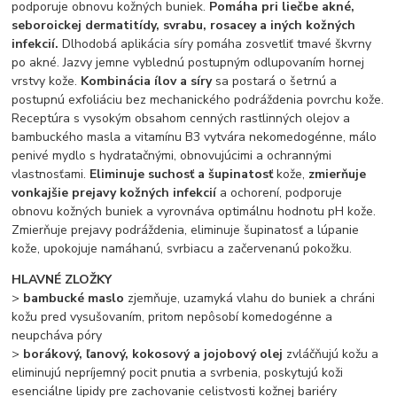
podporuje obnovu kožných buniek.
Pomáha pri liečbe akné,
seboroickej dermatitídy, svrabu, rosacey a iných kožných
infekcií.
Dlhodobá aplikácia síry pomáha zosvetliť tmavé škvrny
po akné. Jazvy jemne vyblednú postupným odlupovaním hornej
vrstvy kože.
Kombinácia ílov a síry
sa postará o šetrnú a
postupnú exfoliáciu bez mechanického podráždenia povrchu kože.
Receptúra s vysokým obsahom cenných rastlinných olejov a
bambuckého masla a vitamínu B3 vytvára nekomedogénne, málo
penivé mydlo s hydratačnými, obnovujúcimi a ochrannými
vlastnosťami.
Eliminuje suchosť a šupinatosť
kože,
zmierňuje
vonkajšie prejavy kožných infekcií
a ochorení, podporuje
obnovu kožných buniek a vyrovnáva optimálnu hodnotu pH kože.
Zmierňuje prejavy podráždenia, eliminuje šupinatosť a lúpanie
kože, upokojuje namáhanú, svrbiacu a začervenanú pokožku.
HLAVNÉ ZLOŽKY
>
bambucké maslo
zjemňuje, uzamyká vlahu do buniek a chráni
kožu pred vysušovaním, pritom nepôsobí komedogénne a
neupcháva póry
>
borákový, ľanový, kokosový a jojobový olej
zvláčňujú kožu a
eliminujú nepríjemný pocit pnutia a svrbenia, poskytujú koži
esenciálne lipidy pre zachovanie celistvosti kožnej bariéry