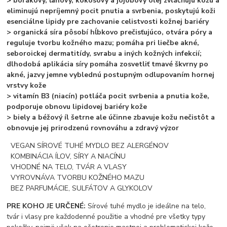
> borákový, ľanový, kokosový a jojobový olej zvláčňujú kožu a
eliminujú nepríjemný pocit pnutia a svrbenia, poskytujú koži
esenciálne lipidy pre zachovanie celistvosti kožnej bariéry
> organická síra pôsobí hĺbkovo prečisťujúco, otvára póry a
reguluje tvorbu kožného mazu; pomáha pri liečbe akné,
seboroickej dermatitídy, svrabu a iných kožných infekcií;
dlhodobá aplikácia síry pomáha zosvetliť tmavé škvrny po
akné, jazvy jemne vyblednú postupným odlupovaním hornej
vrstvy kože
> vitamín B3 (niacín) potláča pocit svrbenia a pnutia kože,
podporuje obnovu lipidovej bariéry kože
> biely a béžový íl šetrne ale účinne zbavuje kožu nečistôt a
obnovuje jej prirodzenú rovnováhu a zdravý výzor
VEGAN SÍROVÉ TUHÉ MYDLO BEZ ALERGÉNOV
KOMBINÁCIA ÍLOV, SÍRY A NIACÍNU
VHODNÉ NA TELO, TVÁR A VLASY
VYROVNÁVA TVORBU KOŽNÉHO MAZU
BEZ PARFUMÁCIE, SULFÁTOV A GLYKOLOV
PRE KOHO JE URČENÉ:
Sírové tuhé mydlo je ideálne na telo,
tvár i vlasy pre každodenné použitie a vhodné pre všetky typy