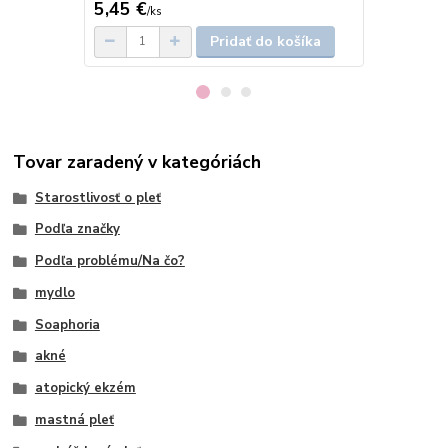
5,45 €
5 €
/
ks
/
ks
Pridať do košíka
Tovar zaradený v kategóriách
Starostlivosť o pleť
Podľa značky
Podľa problému/Na čo?
mydlo
Soaphoria
akné
atopický ekzém
mastná pleť