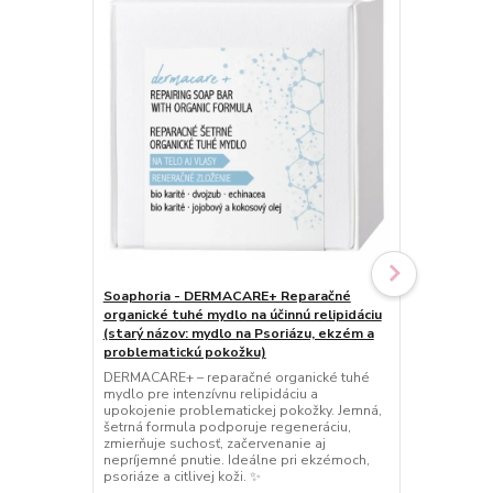
Soaphoria - DERMACARE+ Reparačné
Soaphoria - 
organické tuhé mydlo na účinnú relipidáciu
Soaphoria – 
(starý názov: mydlo na Psoriázu, ekzém a
ktoré prináš
problematickú pokožku)
upokojenie. 
zanecháva pl
DERMACARE+ – reparačné organické tuhé
účinkom čiste
mydlo pre intenzívnu relipidáciu a
namáhanú po
upokojenie problematickej pokožky. Jemná,
šetrná formula podporuje regeneráciu,
zmierňuje suchosť, začervenanie aj
nepríjemné pnutie. Ideálne pri ekzémoch,
psoriáze a citlivej koži. ✨