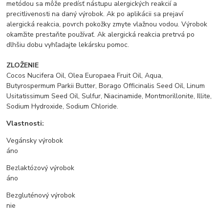
metódou sa môže predísť nástupu alergických reakcií a
precitlivenosti na daný výrobok. Ak po aplikácii sa prejaví
alergická reakcia, povrch pokožky zmyte vlažnou vodou. Výrobok
okamžite prestaňte používať. Ak alergická reakcia pretrvá po
dlhšiu dobu vyhľadajte lekársku pomoc.
ZLOŽENIE
Cocos Nucifera Oil, Olea Europaea Fruit Oil, Aqua,
Butyrospermum Parkii Butter, Borago Officinalis Seed Oil, Linum
Usitatissimum Seed Oil, Sulfur, Niacinamide, Montmorillonite, Illite,
Sodium Hydroxide, Sodium Chloride.
Vlastnosti:
Vegánsky výrobok
áno
Bezlaktózový výrobok
áno
Bezgluténový výrobok
nie