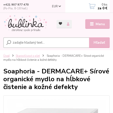
0
ks
+421 907 977 470
EUR
za
0 €
(Po-Pia, 8-18 hod.)
Menu
Hľadať
Úvod
Starostlivosť o pleť
Soaphoria - DERMACARE+ Sírové organické
mydlo na hĺbkové čistenie a kožné defekty
Soaphoria - DERMACARE+ Sírové
organické mydlo na hĺbkové
čistenie a kožné defekty