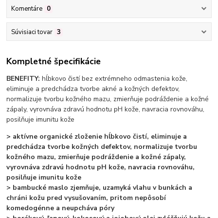
Komentáre
0
Súvisiaci tovar
3
Kompletné špecifikácie
BENEFITY:
hĺbkovo čistí bez extrémneho odmastenia kože,
eliminuje a predchádza tvorbe akné a kožných defektov,
normalizuje tvorbu kožného mazu, zmierňuje podráždenie a kožné
zápaly, vyrovnáva zdravú hodnotu pH kože, navracia rovnováhu,
posilňuje imunitu kože
> aktívne organické zloženie hĺbkovo čistí, eliminuje a
predchádza tvorbe kožných defektov, normalizuje tvorbu
kožného mazu, zmierňuje podráždenie a kožné zápaly,
vyrovnáva zdravú hodnotu pH kože, navracia rovnováhu,
posilňuje imunitu kože
> bambucké maslo zjemňuje, uzamyká vlahu v bunkách a
chráni kožu pred vysušovaním, pritom nepôsobí
komedogénne a neupcháva póry