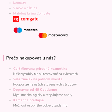
Kontakty
Všetko o nákupe
Platobná brána Comgate
Prečo nakupovať u nás?
Certifikovaná prírodná kozmetika
Naše výrobky nie sú testované na zvieratách
Veľa značek na jednom mieste
Podporujeme našich slovenských výrobcov
Dopravné od 49 € zadarmo
Myslíme ekologicky a recyklujeme obaly
Kamenná predajňa
Možnosť osobného odberu zadarmo