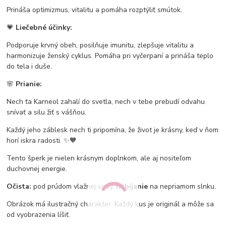
Prináša optimizmus, vitalitu a pomáha rozptýliť smútok.
💗
Liečebné účinky:
Podporuje krvný obeh, posilňuje imunitu, zlepšuje vitalitu a
harmonizuje ženský cyklus. Pomáha pri vyčerpaní a prináša teplo
do tela i duše.
🌸
Prianie:
Nech ťa Karneol zahalí do svetla, nech v tebe prebudí odvahu
snívať a silu žiť s vášňou.
Každý jeho záblesk nech ti pripomína, že život je krásny, keď v ňom
horí iskra radosti. ✨🧡
Tento šperk je nielen krásnym doplnkom, ale aj nositeľom
duchovnej energie.
Očista:
pod prúdom vlažnej vody,
nabíjanie
na nepriamom slnku.
Obrázok má ilustračný charakter. Každý kus je originál a môže sa
od vyobrazenia líšiť.