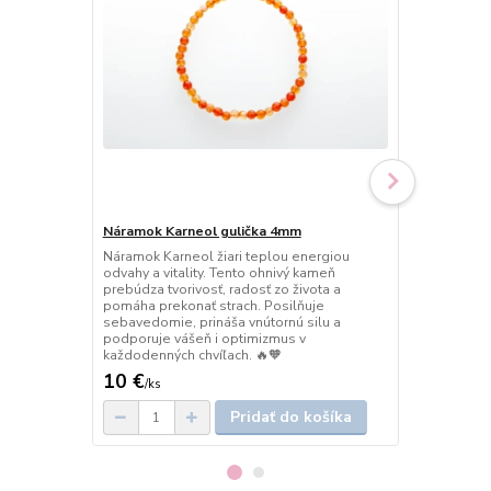
Náramok Karneol gulička 4mm
Náramok Kar
Náramok Karneol žiari teplou energiou
Náramok Karn
odvahy a vitality. Tento ohnivý kameň
odvahy a vit
prebúdza tvorivosť, radosť zo života a
prebúdza tvor
pomáha prekonať strach. Posilňuje
pomáha preko
sebavedomie, prináša vnútornú silu a
sebavedomie,
podporuje vášeň i optimizmus v
podporuje vá
každodenných chvíľach. 🔥🧡
každodenných
10 €
11,50 €
/
ks
/
k
Pridať do košíka