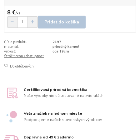
8 €
/
ks
Pridať do košíka
Číslo produktu:
2197
materiál:
prírodný kameň
veľkosť:
cca 19cm
Strážiť cenu / dostupnosť
Do obľúbených
Certifikovaná prírodná kozmetika
Naše výrobky nie sú testované na zvieratách
Veľa značiek na jednom mieste
Podporujeme našich slovenských výrobcov
Dopravné od 49 € zadarmo