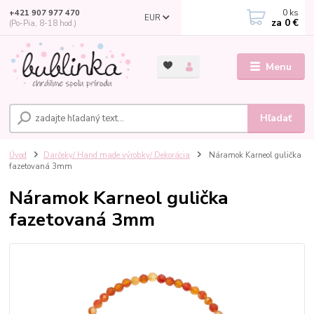
0
ks
+421 907 977 470
EUR
za
0 €
(Po-Pia, 8-18 hod.)
Menu
Hľadať
Úvod
Darčeky/ Hand made výrobky/ Dekorácia
Náramok Karneol gulička
fazetovaná 3mm
Náramok Karneol gulička
fazetovaná 3mm