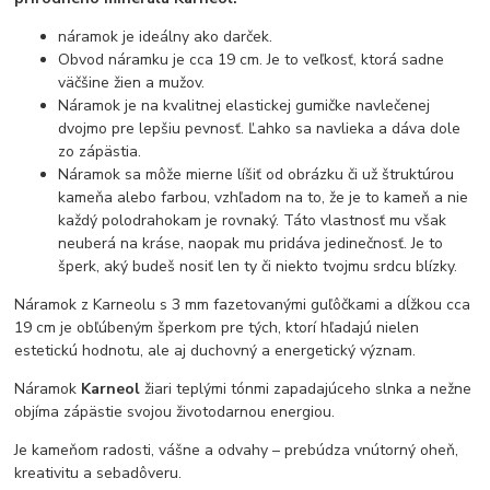
náramok je ideálny ako darček.
Obvod náramku je cca 19 cm. Je to veľkosť, ktorá sadne
väčšine žien a mužov.
Náramok je na kvalitnej elastickej gumičke navlečenej
dvojmo pre lepšiu pevnosť. Ľahko sa navlieka a dáva dole
zo zápästia.
Náramok sa môže mierne líšiť od obrázku či už štruktúrou
kameňa alebo farbou, vzhľadom na to, že je to kameň a nie
každý polodrahokam je rovnaký. Táto vlastnosť mu však
neuberá na kráse, naopak mu pridáva jedinečnosť. Je to
šperk, aký budeš nosiť len ty či niekto tvojmu srdcu blízky.
Náramok z Karneolu s 3 mm fazetovanými guľôčkami a dĺžkou cca
19 cm je obľúbeným šperkom pre tých, ktorí hľadajú nielen
estetickú hodnotu, ale aj duchovný a energetický význam.
Náramok
Karneol
žiari teplými tónmi zapadajúceho slnka a nežne
objíma zápästie svojou životodarnou energiou.
Je kameňom radosti, vášne a odvahy – prebúdza vnútorný oheň,
kreativitu a sebadôveru.