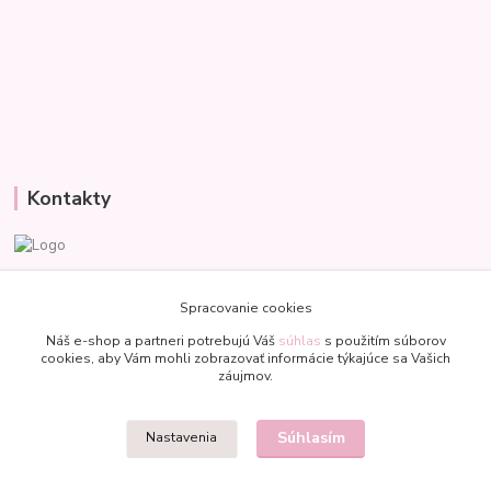
Kontakty
Veronika
+421 907 977 470
Spracovanie cookies
(Po-Pia, 8-18 hod.)
Náš e-shop a partneri potrebujú Váš
súhlas
s použitím súborov
cookies, aby Vám mohli zobrazovať informácie týkajúce sa Vašich
bublinkapu@gmail.com
záujmov.
Súhlasím
Nastavenia