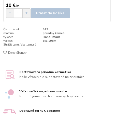
10 €
/
ks
Pridať do košíka
Číslo produktu:
842
materiál:
prírodný kameň
výrobca:
Hand- made
veľkosť:
cca 19cm
Strážiť cenu / dostupnosť
Do obľúbených
Certifikovaná prírodná kozmetika
Naše výrobky nie sú testované na zvieratách
Veľa značiek na jednom mieste
Podporujeme našich slovenských výrobcov
Dopravné od 49 € zadarmo