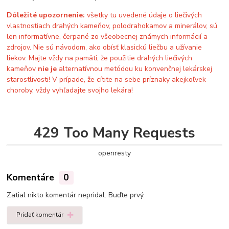
Dôležité upozornenie:
všetky tu uvedené údaje o liečivých
vlastnostiach drahých kameňov, polodrahokamov a minerálov, sú
len informatívne, čerpané zo všeobecnej známych informácií a
zdrojov. Nie sú návodom, ako obísť klasickú liečbu a užívanie
liekov. Majte vždy na pamäti, že použitie drahých liečivých
kameňov
nie je
alternatívnou metódou ku konvenčnej lekárskej
starostlivosti! V prípade, že cítite na sebe príznaky akejkoľvek
choroby, vždy vyhľadajte svojho lekára!
429 Too Many Requests
openresty
Komentáre
0
Zatial nikto komentár nepridal. Buďte prvý.
Pridať komentár