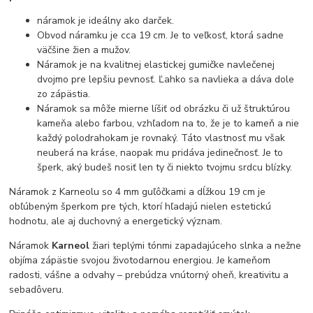
náramok je ideálny ako darček.
Obvod náramku je cca 19 cm. Je to veľkosť, ktorá sadne
väčšine žien a mužov.
Náramok je na kvalitnej elastickej gumičke navlečenej
dvojmo pre lepšiu pevnosť. Ľahko sa navlieka a dáva dole
zo zápästia.
Náramok sa môže mierne líšiť od obrázku či už štruktúrou
kameňa alebo farbou, vzhľadom na to, že je to kameň a nie
každý polodrahokam je rovnaký. Táto vlastnosť mu však
neuberá na kráse, naopak mu pridáva jedinečnosť. Je to
šperk, aký budeš nosiť len ty či niekto tvojmu srdcu blízky.
Náramok z Karneolu so 4 mm guľôčkami a dĺžkou 19 cm je
obľúbeným šperkom pre tých, ktorí hľadajú nielen estetickú
hodnotu, ale aj duchovný a energetický význam.
Náramok
Karneol
žiari teplými tónmi zapadajúceho slnka a nežne
objíma zápästie svojou životodarnou energiou. Je kameňom
radosti, vášne a odvahy – prebúdza vnútorný oheň, kreativitu a
sebadôveru.