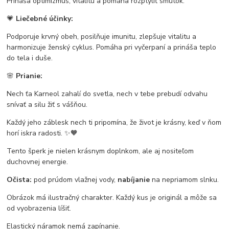
Prináša optimizmus, vitalitu a pomáha rozptýliť smútok.
💗
Liečebné účinky:
Podporuje krvný obeh, posilňuje imunitu, zlepšuje vitalitu a
harmonizuje ženský cyklus. Pomáha pri vyčerpaní a prináša teplo
do tela i duše.
🌸
Prianie:
Nech ťa Karneol zahalí do svetla, nech v tebe prebudí odvahu
snívať a silu žiť s vášňou.
Každý jeho záblesk nech ti pripomína, že život je krásny, keď v ňom
horí iskra radosti. ✨🧡
Tento šperk je nielen krásnym doplnkom, ale aj nositeľom
duchovnej energie.
Očista:
pod prúdom vlažnej vody,
nabíjanie
na nepriamom slnku.
Obrázok má ilustračný charakter. Každý kus je originál a môže sa
od vyobrazenia líšiť.
Elastický náramok nemá zapínanie.