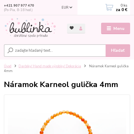
0
ks
+421 907 977 470
EUR
za
0 €
(Po-Pia, 8-18 hod.)
Menu
Hľadať
Úvod
Darčeky/ Hand made výrobky/ Dekorácia
Náramok Karneol gulička
4mm
Náramok Karneol gulička 4mm