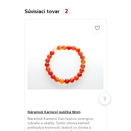
Súvisiaci tovar
2
Náramok Karneol gulička 8mm
Náramok Kar
Náramok Karneol žiari teplou energiou
Náramok Karn
odvahy a vitality. Tento ohnivý kameň
odvahy a vit
prebúdza tvorivosť, radosť zo života a
prebúdza tvor