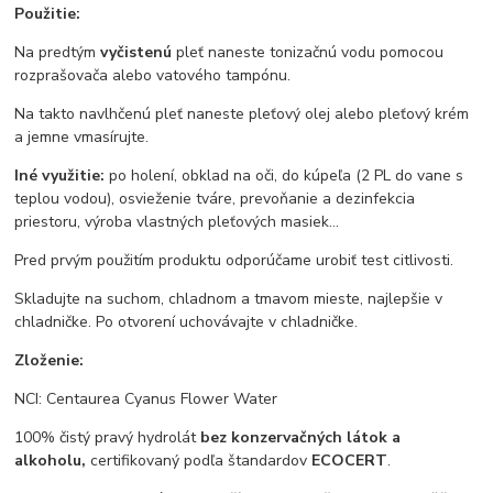
Použitie:
Na predtým
vyčistenú
pleť naneste tonizačnú vodu pomocou
rozprašovača alebo vatového tampónu.
Na takto navlhčenú pleť naneste pleťový olej alebo pleťový krém
a jemne vmasírujte.
Iné využitie:
po holení, obklad na oči, do kúpeľa (2 PL do vane s
teplou vodou), osvieženie tváre, prevoňanie a dezinfekcia
priestoru, výroba vlastných pleťových masiek…
Pred prvým použitím produktu odporúčame urobiť test citlivosti.
Skladujte na suchom, chladnom a tmavom mieste, najlepšie v
chladničke. Po otvorení uchovávajte v chladničke.
Zloženie:
NCI: Centaurea Cyanus Flower Water
100% čistý pravý hydrolát
bez konzervačných látok a
alkoholu,
certifikovaný podľa štandardov
ECOCERT
.