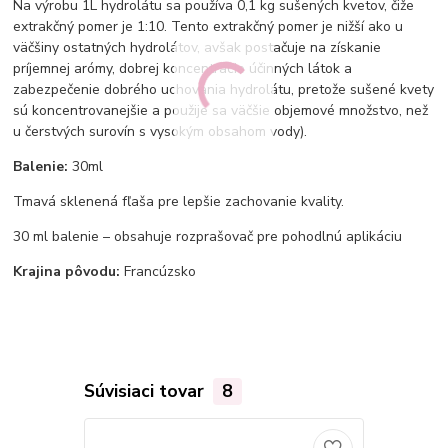
Na výrobu 1L hydrolátu sa používa 0,1 kg sušených kvetov, čiže
extrakčný pomer je 1:10. T
ento extrakčný pomer je nižší ako u
väčšiny ostatných hydrolátov, avšak postačuje na získanie
príjemnej arómy, dobrej koncentrácie účinných látok a
zabezpečenie dobrého uchovania hydrolátu, pretože sušené kvety
sú koncentrovanejšie a použije sa väčšie objemové množstvo, než
u čerstvých surovín s vysokým obsahom vody).
Balenie:
30ml
Tmavá sklenená fľaša pre lepšie zachovanie kvality.
30 ml balenie – obsahuje rozprašovač pre pohodlnú aplikáciu
Krajina pôvodu:
Francúzsko
Súvisiaci tovar
8
Novinka