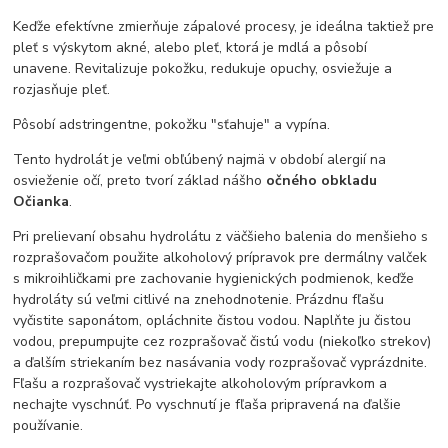
Keďže efektívne zmierňuje zápalové procesy, je ideálna taktiež pre
pleť s výskytom akné, alebo pleť, ktorá je mdlá a pôsobí
unavene. Revitalizuje pokožku, redukuje opuchy, osviežuje a
rozjasňuje pleť.
Pôsobí adstringentne, pokožku "sťahuje" a vypína.
Tento hydrolát je veľmi obľúbený najmä v období alergií na
osvieženie očí, preto tvorí základ nášho
očného obkladu
Očianka
.
Pri prelievaní obsahu hydrolátu z väčšieho balenia do menšieho s
rozprašovačom použite alkoholový prípravok pre dermálny valček
s mikroihličkami pre zachovanie hygienických podmienok, keďže
hydroláty sú veľmi citlivé na znehodnotenie. Prázdnu fľašu
vyčistite saponátom, opláchnite čistou vodou. Naplňte ju čistou
vodou, prepumpujte cez rozprašovač čistú vodu (niekoľko strekov)
a ďalším striekaním bez nasávania vody rozprašovač vyprázdnite.
Fľašu a rozprašovač vystriekajte alkoholovým prípravkom a
nechajte vyschnúť. Po vyschnutí je fľaša pripravená na ďalšie
používanie.