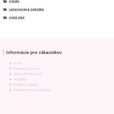
vrásky
začervenaná pokožka
zrelá pleť
Informácie pre zákazníkov
O nás
Kamenný obchod
Vernostný program
Kontakty
Všetko o nákupe
Platobná brána Comgate