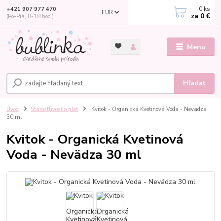
0
ks
+421 907 977 470
EUR
za
0 €
(Po-Pia, 8-18 hod.)
Menu
Hľadať
Úvod
Starostlivosť o pleť
Kvitok - Organická Kvetinová Voda - Nevädza
30 ml
Kvitok - Organická Kvetinová
Voda - Nevädza 30 ml