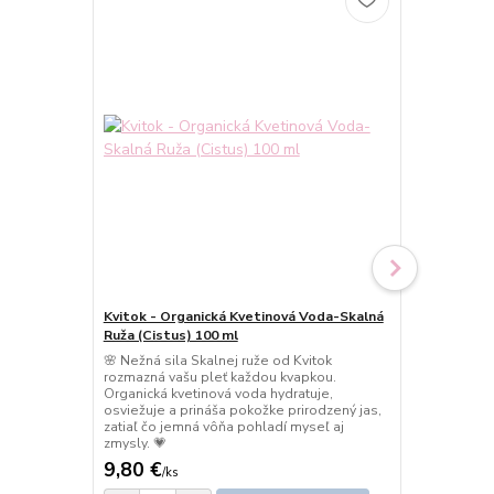
Kvitok - Organická Kvetinová Voda-Skalná
Kvitok - Or
Ruža (Cistus) 100 ml
ml
🌸 Nežná sila Skalnej ruže od Kvitok
🍋 Organická
rozmazná vašu pleť každou kvapkou.
dodá pleti s
Organická kvetinová voda hydratuje,
jas. Jemná c
osviežuje a prináša pokožke prirodzený jas,
osvieži myse
zatiaľ čo jemná vôňa pohladí myseľ aj
dotykom prír
zmysly. 💗
9,80 €
5,60 €
/
ks
/
ks