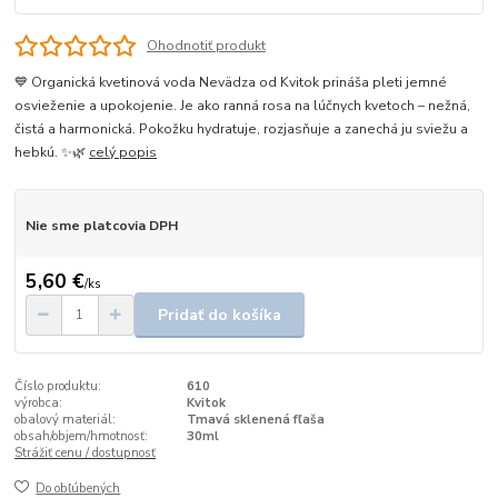
Ohodnotiť produkt
💙 Organická kvetinová voda Nevädza od Kvitok prináša pleti jemné
osvieženie a upokojenie. Je ako ranná rosa na lúčnych kvetoch – nežná,
čistá a harmonická. Pokožku hydratuje, rozjasňuje a zanechá ju sviežu a
hebkú. ✨🌿
celý popis
Nie sme platcovia DPH
5,60 €
/
ks
Pridať do košíka
Číslo produktu:
610
výrobca:
Kvitok
obalový materiál:
Tmavá sklenená fľaša
obsah/objem/hmotnosť:
30ml
Strážiť cenu / dostupnosť
Do obľúbených