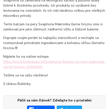
Soaphoria sa zameriava na ekologickú výrobu a používa obaly
šetrné k životnému prostrediu. Ich produkty sú vyrábané bez
testovania na zvieratách, čo ich robí ideálnou voľbou pre všetkých
milovníkov prírody.
Tento balzam na pery Soaphoria Makronka čierne hrozno sme si
zamilovali pre jeho účinnosť, nádhernú vôňu a štýlové balenie.
Doprajte svojim perám tú najlepšiu starostlivosť a nechajte sa
rozmaznávať prírodnými ingredienciami a bohatou vôňou čierneho
hrozna.🌸
Nájdete ho na našom eshope:
https://www.bublinkapu.sk/Soaphoria-Balzam-na-pery-makronka-
cierne-hrozno-d1949.htm
Tešíme sa na vašu návštevu!
S láskou Bublinky
Páčil sa vám článok? Zdieľajte ho s priateľmi