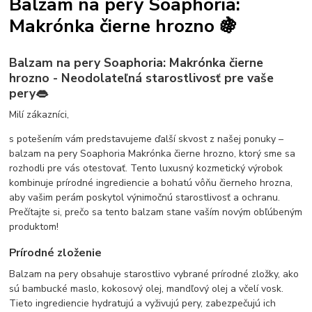
Balzam na pery Soaphoria:
Makrónka čierne hrozno 🍇
Balzam na pery Soaphoria: Makrónka čierne
hrozno - Neodolateľná starostlivosť pre vaše
pery👄
Milí zákazníci,
s potešením vám predstavujeme ďalší skvost z našej ponuky –
balzam na pery Soaphoria Makrónka čierne hrozno, ktorý sme sa
rozhodli pre vás otestovať. Tento luxusný kozmetický výrobok
kombinuje prírodné ingrediencie a bohatú vôňu čierneho hrozna,
aby vašim perám poskytol výnimočnú starostlivosť a ochranu.
Prečítajte si, prečo sa tento balzam stane vaším novým obľúbeným
produktom!
Prírodné zloženie
Balzam na pery obsahuje starostlivo vybrané prírodné zložky, ako
sú bambucké maslo, kokosový olej, mandľový olej a včelí vosk.
Tieto ingrediencie hydratujú a vyživujú pery, zabezpečujú ich