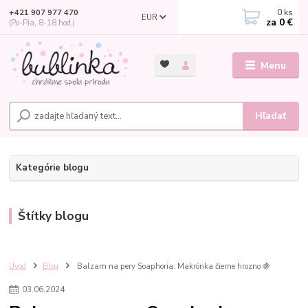
0
ks
+421 907 977 470
EUR
za
0 €
(Po-Pia, 8-18 hod.)
Menu
Hľadať
Kategórie blogu
Štítky blogu
Úvod
Blog
Balzam na pery Soaphoria: Makrónka čierne hrozno 🍇
03
.
06
.
2024