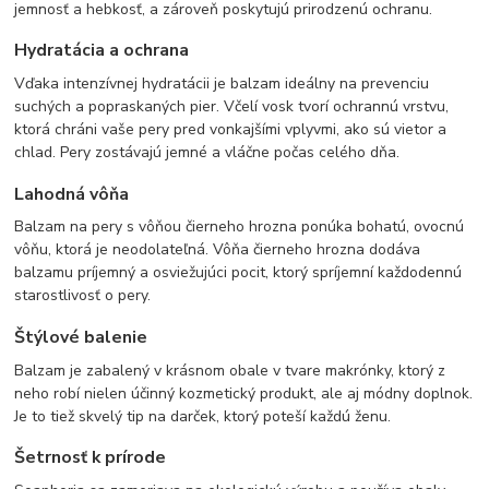
jemnosť a hebkosť, a zároveň poskytujú prirodzenú ochranu.
Hydratácia a ochrana
Vďaka intenzívnej hydratácii je balzam ideálny na prevenciu
suchých a popraskaných pier. Včelí vosk tvorí ochrannú vrstvu,
ktorá chráni vaše pery pred vonkajšími vplyvmi, ako sú vietor a
chlad. Pery zostávajú jemné a vláčne počas celého dňa.
Lahodná vôňa
Balzam na pery s vôňou čierneho hrozna ponúka bohatú, ovocnú
vôňu, ktorá je neodolateľná. Vôňa čierneho hrozna dodáva
balzamu príjemný a osviežujúci pocit, ktorý spríjemní každodennú
starostlivosť o pery.
Štýlové balenie
Balzam je zabalený v krásnom obale v tvare makrónky, ktorý z
neho robí nielen účinný kozmetický produkt, ale aj módny doplnok.
Je to tiež skvelý tip na darček, ktorý poteší každú ženu.
Šetrnosť k prírode