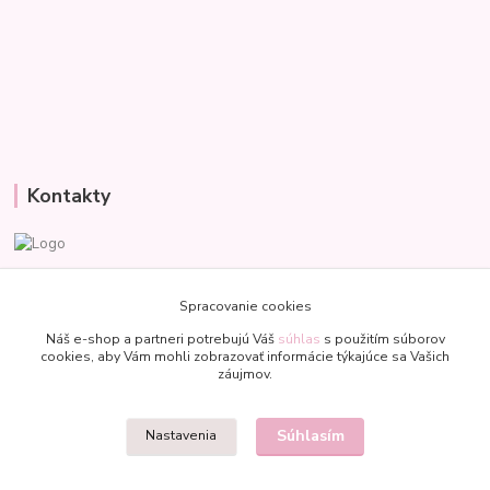
Kontakty
Veronika
+421 907 977 470
Spracovanie cookies
(Po-Pia, 8-18 hod.)
Náš e-shop a partneri potrebujú Váš
súhlas
s použitím súborov
cookies, aby Vám mohli zobrazovať informácie týkajúce sa Vašich
bublinkapu@gmail.com
záujmov.
Súhlasím
Nastavenia