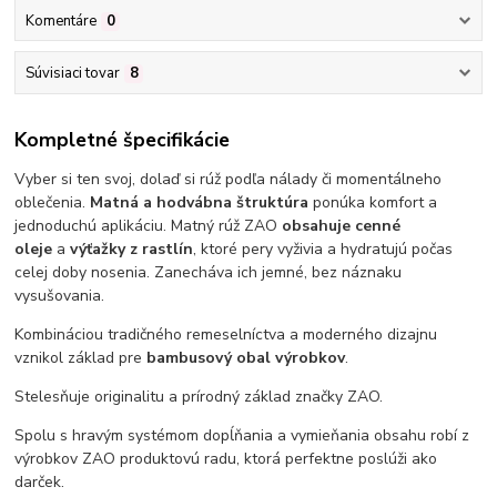
Komentáre
0
Súvisiaci tovar
8
Kompletné špecifikácie
Vyber si ten svoj, dolaď si rúž podľa nálady či momentálneho
oblečenia.
Matná a hodvábna štruktúra
ponúka komfort a
jednoduchú aplikáciu. Matný rúž ZAO
obsahuje cenné
oleje
a
výťažky z rastlín
, ktoré pery vyživia a hydratujú počas
celej doby nosenia. Zanecháva ich jemné, bez náznaku
vysušovania.
Kombináciou tradičného remeselníctva a moderného dizajnu
vznikol základ pre
bambusový obal výrobkov
.
Stelesňuje originalitu a prírodný základ značky ZAO.
Spolu s hravým systémom dopĺňania a vymieňania obsahu robí z
výrobkov ZAO produktovú radu, ktorá perfektne poslúži ako
darček.