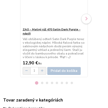
ZAO - Matný rúž 470 Satin Dark Purple -
ZAO - Matný
náplň
Jemný odtieň
ruža v ranno
Váš obľúbený odtieň Satin Dark Purple teraz
elegantný. Z
v ekologickej náplni. Hlboká fialová farba so
krásu Vašich
saténovým nádychom dodá perám výrazný,
Ideálny spol
elegantný vzhľad a jedinečný šarm. Stačí ju
ktoré milujú 
vložiť do bambusového obalu a pokračovať
jednoduchos
v líčení s láskou k prírode. 💜🌿✨🌙
12,90 €
17 €
/
ks
/
ks
Pridať do košíka
Tovar zaradený v kategóriách