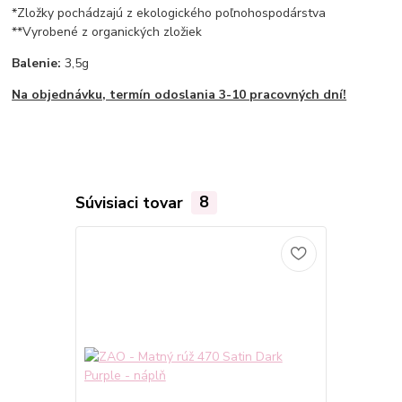
*Zložky pochádzajú z ekologického poľnohospodárstva
**Vyrobené z organických zložiek
Balenie:
3,5g
Na objednávku, termín odoslania 3-10 pracovných dní!
Súvisiaci tovar
8