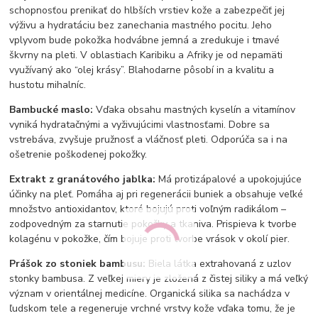
schopnosťou prenikať do hlbších vrstiev kože a zabezpečiť jej
výživu a hydratáciu bez zanechania mastného pocitu. Jeho
vplyvom bude pokožka hodvábne jemná a zredukuje i tmavé
škvrny na pleti. V oblastiach Karibiku a Afriky je od nepamäti
využívaný ako “olej krásy”. Blahodarne pôsobí in a kvalitu a
hustotu mihalníc.
Bambucké maslo:
Vďaka obsahu mastných kyselín a vitamínov
vyniká hydratačnými a vyživujúcimi vlastnosťami. Dobre sa
vstrebáva, zvyšuje pružnosť a vláčnosť pleti. Odporúča sa i na
ošetrenie poškodenej pokožky.
Extrakt z granátového jablka:
Má protizápalové a upokojujúce
účinky na pleť. Pomáha aj pri regenerácii buniek a obsahuje veľké
množstvo antioxidantov, ktoré bojujú proti voľným radikálom –
zodpovedným za starnutie pokožky a tkaniva. Prispieva k tvorbe
kolagénu v pokožke, čím bojuje proti tvorbe vrások v okolí pier.
Prášok zo stoniek bambusu:
Biela látka extrahovaná z uzlov
stonky bambusa. Z veľkej miery je zložená z čistej siliky a má veľký
význam v orientálnej medicíne. Organická silika sa nachádza v
ľudskom tele a regeneruje vrchné vrstvy kože vďaka tomu, že je