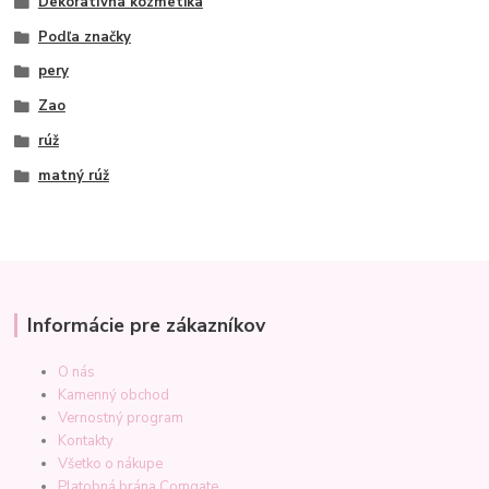
Dekoratívna kozmetika
Podľa značky
pery
Zao
rúž
matný rúž
Informácie pre zákazníkov
O nás
Kamenný obchod
Vernostný program
Kontakty
Všetko o nákupe
Platobná brána Comgate