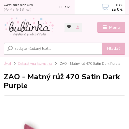
0
ks
+421 907 977 470
EUR
za
0 €
(Po-Pia, 8-18 hod.)
Menu
Hľadať
Úvod
Dekoratívna kozmetika
ZAO - Matný rúž 470 Satin Dark Purple
ZAO - Matný rúž 470 Satin Dark
Purple