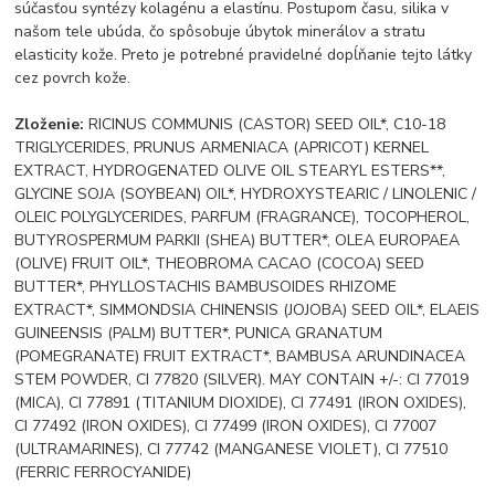
súčasťou syntézy kolagénu a elastínu. Postupom času, silika v
našom tele ubúda, čo spôsobuje úbytok minerálov a stratu
elasticity kože. Preto je potrebné pravidelné dopĺňanie tejto látky
cez povrch kože.
Zloženie:
RICINUS COMMUNIS (CASTOR) SEED OIL*, C10-18
TRIGLYCERIDES, PRUNUS ARMENIACA (APRICOT) KERNEL
EXTRACT, HYDROGENATED OLIVE OIL STEARYL ESTERS**,
GLYCINE SOJA (SOYBEAN) OIL*, HYDROXYSTEARIC / LINOLENIC /
OLEIC POLYGLYCERIDES, PARFUM (FRAGRANCE), TOCOPHEROL,
BUTYROSPERMUM PARKII (SHEA) BUTTER*, OLEA EUROPAEA
(OLIVE) FRUIT OIL*, THEOBROMA CACAO (COCOA) SEED
BUTTER*, PHYLLOSTACHIS BAMBUSOIDES RHIZOME
EXTRACT*, SIMMONDSIA CHINENSIS (JOJOBA) SEED OIL*, ELAEIS
GUINEENSIS (PALM) BUTTER*, PUNICA GRANATUM
(POMEGRANATE) FRUIT EXTRACT*, BAMBUSA ARUNDINACEA
STEM POWDER, CI 77820 (SILVER). MAY CONTAIN +/-: CI 77019
(MICA), CI 77891 (TITANIUM DIOXIDE), CI 77491 (IRON OXIDES),
CI 77492 (IRON OXIDES), CI 77499 (IRON OXIDES), CI 77007
(ULTRAMARINES), CI 77742 (MANGANESE VIOLET), CI 77510
(FERRIC FERROCYANIDE)