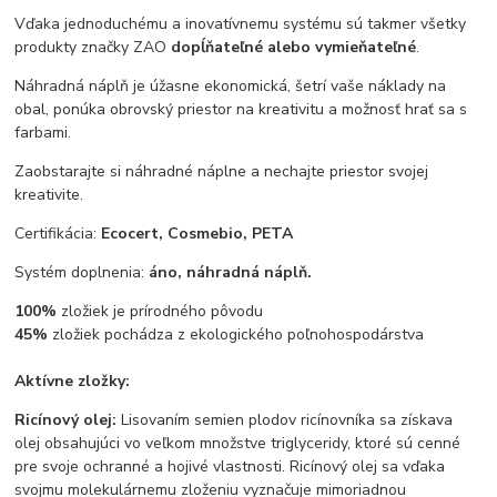
Vďaka jednoduchému a inovatívnemu systému sú takmer všetky
produkty značky ZAO
dopĺňateľné alebo vymieňateľné
.
Náhradná náplň je úžasne ekonomická, šetrí vaše náklady na
obal, ponúka obrovský priestor na kreativitu a možnosť hrať sa s
farbami.
Zaobstarajte si náhradné náplne a nechajte priestor svojej
kreativite.
Certifikácia:
Ecocert, Cosmebio, PETA
Systém doplnenia:
áno, náhradná náplň.
100%
zložiek je prírodného pôvodu
45%
zložiek pochádza z ekologického poľnohospodárstva
Aktívne zložky:
Ricínový olej:
Lisovaním semien plodov ricínovníka sa získava
olej obsahujúci vo veľkom množstve triglyceridy, ktoré sú cenné
pre svoje ochranné a hojivé vlastnosti. Ricínový olej sa vďaka
svojmu molekulárnemu zloženiu vyznačuje mimoriadnou