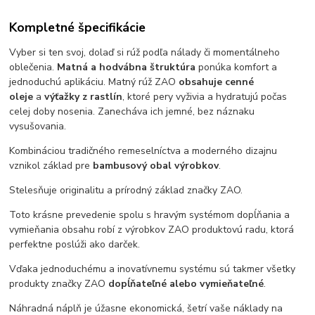
Kompletné špecifikácie
Vyber si ten svoj, dolaď si rúž podľa nálady či momentálneho
oblečenia.
Matná a hodvábna štruktúra
ponúka komfort a
jednoduchú aplikáciu. Matný rúž ZAO
obsahuje cenné
oleje
a
výťažky z rastlín
, ktoré pery vyživia a hydratujú počas
celej doby nosenia. Zanecháva ich jemné, bez náznaku
vysušovania.
Kombináciou tradičného remeselníctva a moderného dizajnu
vznikol základ pre
bambusový obal výrobkov
.
Stelesňuje originalitu a prírodný základ značky ZAO.
Toto krásne prevedenie spolu s hravým systémom dopĺňania a
vymieňania obsahu robí z výrobkov ZAO produktovú radu, ktorá
perfektne poslúži ako darček.
Vďaka jednoduchému a inovatívnemu systému sú takmer všetky
produkty značky ZAO
dopĺňateľné alebo vymieňateľné
.
Náhradná náplň je úžasne ekonomická, šetrí vaše náklady na