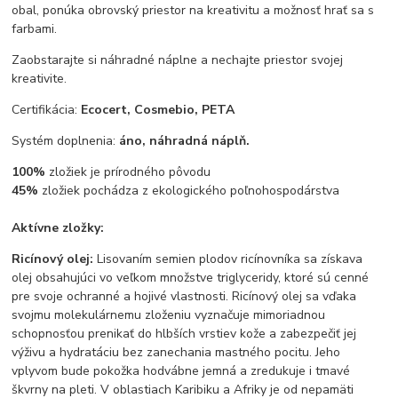
obal, ponúka obrovský priestor na kreativitu a možnosť hrať sa s
farbami.
Zaobstarajte si náhradné náplne a nechajte priestor svojej
kreativite.
Certifikácia:
Ecocert, Cosmebio, PETA
Systém doplnenia:
áno, náhradná náplň.
100%
zložiek je prírodného pôvodu
45%
zložiek pochádza z ekologického poľnohospodárstva
Aktívne zložky:
Ricínový olej:
Lisovaním semien plodov ricínovníka sa získava
olej obsahujúci vo veľkom množstve triglyceridy, ktoré sú cenné
pre svoje ochranné a hojivé vlastnosti. Ricínový olej sa vďaka
svojmu molekulárnemu zloženiu vyznačuje mimoriadnou
schopnosťou prenikať do hlbších vrstiev kože a zabezpečiť jej
výživu a hydratáciu bez zanechania mastného pocitu. Jeho
vplyvom bude pokožka hodvábne jemná a zredukuje i tmavé
škvrny na pleti. V oblastiach Karibiku a Afriky je od nepamäti