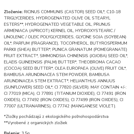
Zloženie:
RICINUS COMMUNIS (CASTOR) SEED OIL*, C10-18
TRIGLYCERIDES, HYDROGENATED OLIVE OIL STEARYL
ESTERS**, HYDROGENATED VEGETABLE OIL, PRUNUS
ARMENIACA (APRICOT) KERNEL OIL, HYDROXYSTEARIC /
LINOLENIC / OLEIC POLYGLYCERIDES, GLYCINE SOJA (SOYBEAN)
OIL*, PARFUM (FRAGRANCE), TOCOPHEROL, BUTYROSPERMUM
PARKII (SHEA) BUTTER*, PUNICA GRANATUM (POMEGRANATE)
FRUIT EXTRACT*, SIMMONDSIA CHINENSIS (JOJOBA) SEED OIL*,
ELAEIS GUINEENSIS (PALM) BUTTER*, THEOBROMA CACAO
(COCOA) SEED BUTTER*, OLEA EUROPAEA (OLIVE) FRUIT OIL*,
BAMBUSA ARUNDINACEA STEM POWDER, BAMBUSA
ARUNDINACEA STEM EXTRACT*, HELIANTHUS ANNUUS
(SUNFLOWER) SEED OIL*, CI 77820 (SILVER). MAY CONTAIN +/-:
CI 77019 (MICA), CI 77891 (TITANIUM DIOXIDE), CI 77491 (IRON
OXIDES), CI 77492 (IRON OXIDES), CI 77499 (IRON OXIDES), CI
77007 (ULTRANARINES), CI 77742 (MANGANESE VIOLET).
*Zložky pochádzajú z ekologického poľnohospodárstva
**Vyrobené z organických zložiek
Balenie:
3,5g