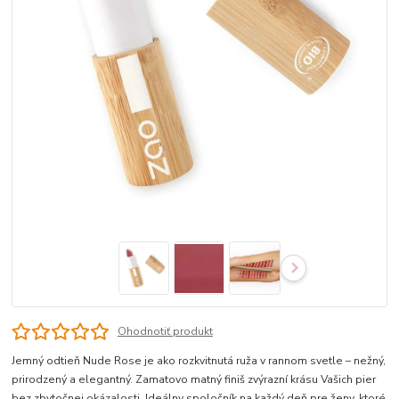
Ohodnotiť produkt
Jemný odtieň Nude Rose je ako rozkvitnutá ruža v rannom svetle – nežný,
prirodzený a elegantný. Zamatovo matný finiš zvýrazní krásu Vašich pier
bez zbytočnej okázalosti. Ideálny spoločník na každý deň pre ženy, ktoré