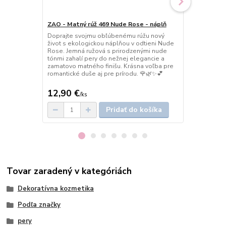
ZAO - Matný rúž 469 Nude Rose - náplň
ZAO - Matný
Doprajte svojmu obľúbenému rúžu nový
Podmanivý o
život s ekologickou náplňou v odtieni Nude
tajomných sl
Rose. Jemná ružová s prirodzenými nude
a ženského š
tónmi zahalí pery do nežnej elegancie a
dodáva líčen
zamatovo matného finišu. Krásna voľba pre
charakter. Id
romantické duše aj pre prírodu. 🌹🌿✨💕
chcete vynik
dojem. 💜✨
12,90 €
17 €
/
ks
/
ks
Pridať do košíka
Tovar zaradený v kategóriách
Dekoratívna kozmetika
Podľa značky
pery