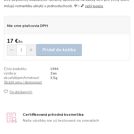
milujú romantiku ukrytú v jednoduchosti. 🌹✨💕
celý popis
Nie sme platcovia DPH
17 €
/
ks
Pridať do košíka
Číslo produktu:
1994
výrobca:
Zao
obsah/objem/hmotnosť:
3,5g
Strážiť cenu / dostupnosť
Do obľúbených
Certifikovaná prírodná kozmetika
Naše výrobky nie sú testované na zvieratách