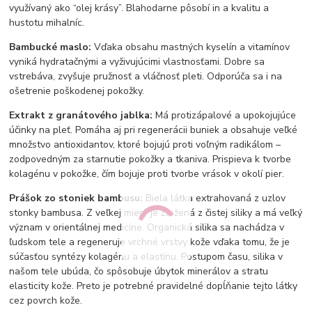
využívaný ako “olej krásy”. Blahodarne pôsobí in a kvalitu a
hustotu mihalníc.
Bambucké maslo:
Vďaka obsahu mastných kyselín a vitamínov
vyniká hydratačnými a vyživujúcimi vlastnosťami. Dobre sa
vstrebáva, zvyšuje pružnosť a vláčnosť pleti. Odporúča sa i na
ošetrenie poškodenej pokožky.
Extrakt z granátového jablka:
Má protizápalové a upokojujúce
účinky na pleť. Pomáha aj pri regenerácii buniek a obsahuje veľké
množstvo antioxidantov, ktoré bojujú proti voľným radikálom –
zodpovedným za starnutie pokožky a tkaniva. Prispieva k tvorbe
kolagénu v pokožke, čím bojuje proti tvorbe vrások v okolí pier.
Prášok zo stoniek bambusu:
Biela látka extrahovaná z uzlov
stonky bambusa. Z veľkej miery je zložená z čistej siliky a má veľký
význam v orientálnej medicíne. Organická silika sa nachádza v
ľudskom tele a regeneruje vrchné vrstvy kože vďaka tomu, že je
súčasťou syntézy kolagénu a elastínu. Postupom času, silika v
našom tele ubúda, čo spôsobuje úbytok minerálov a stratu
elasticity kože. Preto je potrebné pravidelné dopĺňanie tejto látky
cez povrch kože.