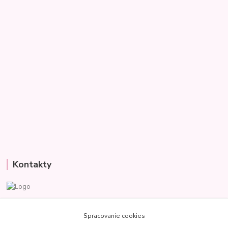
Kontakty
Veronika
+421 907 977 470
Spracovanie cookies
(Po-Pia, 8-18 hod.)