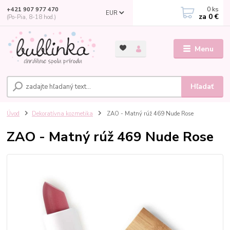
0
ks
+421 907 977 470
EUR
za
0 €
(Po-Pia, 8-18 hod.)
Menu
Hľadať
Úvod
Dekoratívna kozmetika
ZAO - Matný rúž 469 Nude Rose
ZAO - Matný rúž 469 Nude Rose