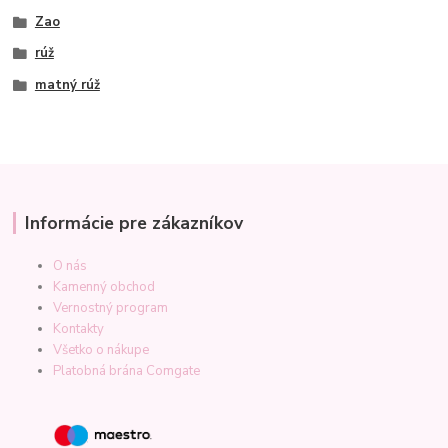
Zao
rúž
matný rúž
Informácie pre zákazníkov
O nás
Kamenný obchod
Vernostný program
Kontakty
Všetko o nákupe
Platobná brána Comgate