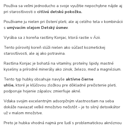
Používa sa veľmi jednoducho a svoje využitie nepochybne nájde aj
pri starostlivosti o
citlivú detskú pokožku.
Používame ju nielen pri čistení pleti, ale aj celého tela v kombinácii
s
umývacím olejom Detský úsmev
.
Vyrába sa z koreňa rastliny Konjac, ktorá rastie v Ázii.
Tento pórovitý koreň slúži nielen ako súčasť kozmetickej
starostlivosti, ale aj ako potravina.
Rastlina Konjac je bohatá na vitamíny, proteíny, lipidy, mastné
kyseliny a prírodné minerály ako zinok, železo, meď a magnézium.
Tento typ hubky obsahuje navyše
aktívne čierne
uhlie,
ktoré je kľúčovou zložkou pre dôkladné prečistenie pleti,
podporuje hojenie zápalov, zmierňuje akné.
Vďaka svojim excelentným adsorpčným vlastnostiam na seba
dokáže naviazať veľké množstvo nečistôt – je to silný detoxikátor
už v malom množstve.
Preto je hubka vhodná najmä pre ľudí s problematickou aknóznou