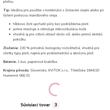
pleťou.
Tip:
Ideálna pre použitie v kombinácii s čistiacimi olejmi alebo pri
čistení pomocou mandľového oleja.
hĺbkovo čistí upchaté póry bez podráždenia pleti
jemne masíruje a stimuluje mikrocirkuláciu kože
vhodná aj pre citlivú oblasť okolo očí, alebo jemnú detskú
pokožku
Zloženie:
100 % prírodná, biologicky rozložiteľná, vhodná pre
všetky typy pleti, najmä pre problematickú a aknóznu pleť.
Balenie:
1 kus, papierová krabička.
Krajina pôvodu:
Slovensko, KVITOK s.r.o., Třebíčska 1844/20
Humenné 066 01
Súvisiaci tovar
3