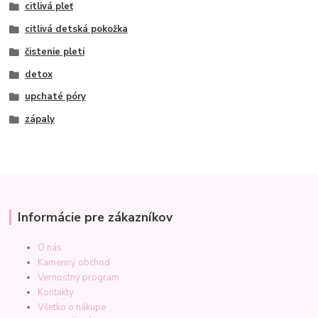
citlivá pleť
citlivá detská pokožka
čistenie pleti
detox
upchaté póry
zápaly
Informácie pre zákazníkov
O nás
Kamenný obchod
Vernostný program
Kontakty
Všetko o nákupe