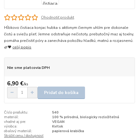
Ohodnotiť produkt
Hĺbkovo čistiaca konjac hubka s aktívnym čiernym uhlím pre dokonale
čistú a sviežu pleť. Jemne odstraňuje nečistoty, prebytočný maz aj toxíny,
pomáha prečistiť póry a zanecháva pokožku hladkú, matnú a rozjasnenú.
🌿🖤
celý popis
Nie sme platcovia DPH
6,90 €
/
ks
Pridať do košíka
Číslo produktu:
540
materiál:
100 % prírodná, biologicky rozložiteľná
vhodné aj pre:
VEGAN
výrobca:
Kvitok
obalový materiál:
papierová krabička
Strážiť cenu / dostupnosť