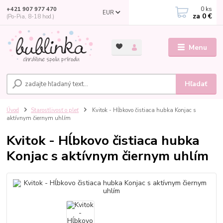
0
ks
+421 907 977 470
EUR
za
0 €
(Po-Pia, 8-18 hod.)
Menu
Hľadať
Úvod
Starostlivosť o pleť
Kvitok - Hĺbkovo čistiaca hubka Konjac s
aktívnym čiernym uhlím
Kvitok - Hĺbkovo čistiaca hubka
Konjac s aktívnym čiernym uhlím