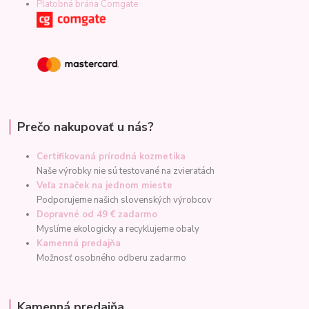
Platobná brána Comgate
Prečo nakupovať u nás?
Certifikovaná prírodná kozmetika
Naše výrobky nie sú testované na zvieratách
Veľa značek na jednom mieste
Podporujeme našich slovenských výrobcov
Dopravné od 49 € zadarmo
Myslíme ekologicky a recyklujeme obaly
Kamenná predajňa
Možnosť osobného odberu zadarmo
Kamenná predajňa