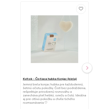
Kvitok - Čistiaca hubka Konjac (biela)
Kvitok - Čis
ílom (telová
Jemná biela konjac hubka pre každodennú,
šetrnú očistu pokožky. Čistí bez podráždenia,
Jemná konjac
rešpektuje prirodzenú rovnováhu a
pohladí poko
zanecháva pleť hebkú, sviežu a čistú. Ideálna
Šetrne čistí,
aj pre citlivú pokožku a chvíle tichého
hladkú a prir
rozmaznávania.🤍
každodenný r
ženskosti.🌸