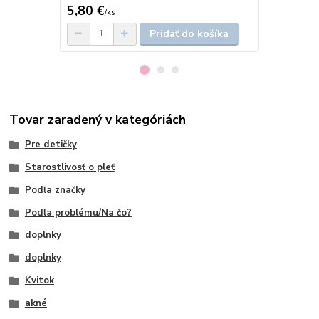
5,80 €
7,90 €
/
ks
/
ks
Pridať do košíka
Tovar zaradený v kategóriách
Pre detičky
Starostlivosť o pleť
Podľa značky
Podľa problému/Na čo?
doplnky
doplnky
Kvitok
akné