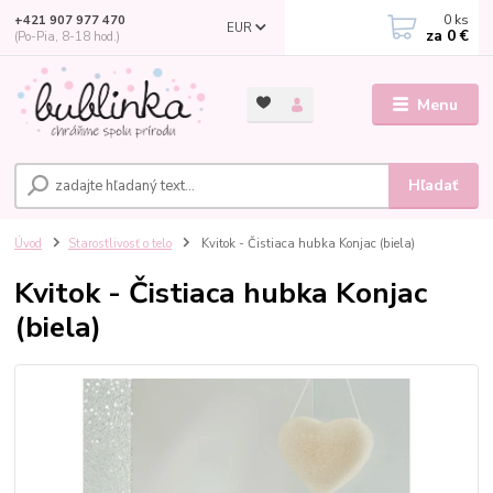
0
ks
+421 907 977 470
EUR
za
0 €
(Po-Pia, 8-18 hod.)
Menu
Hľadať
Úvod
Starostlivosť o telo
Kvitok - Čistiaca hubka Konjac (biela)
Kvitok - Čistiaca hubka Konjac
(biela)