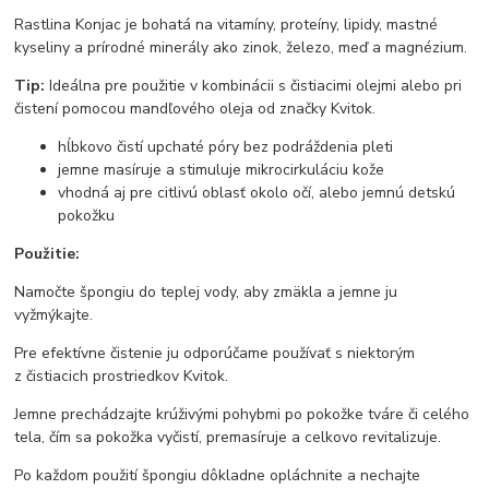
Rastlina Konjac je bohatá na vitamíny, proteíny, lipidy, mastné
kyseliny a prírodné minerály ako zinok, železo, meď a magnézium.
Tip:
Ideálna pre použitie v kombinácii s čistiacimi olejmi alebo pri
čistení pomocou mandľového oleja od značky Kvitok.
hĺbkovo čistí upchaté póry bez podráždenia pleti
jemne masíruje a stimuluje mikrocirkuláciu kože
vhodná aj pre citlivú oblasť okolo očí, alebo jemnú detskú
pokožku
Použitie:
Namočte špongiu do teplej vody, aby zmäkla a jemne ju
vyžmýkajte.
Pre efektívne čistenie ju odporúčame používať s niektorým
z čistiacich prostriedkov Kvitok.
Jemne prechádzajte krúživými pohybmi po pokožke tváre či celého
tela, čím sa pokožka vyčistí, premasíruje a celkovo revitalizuje.
Po každom použití špongiu dôkladne opláchnite a nechajte