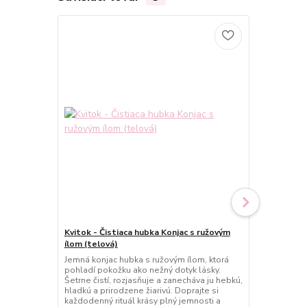
Kvitok - Čistiaca hubka Konjac s ružovým
Kvitok - Čis
ílom (telová)
ílom (telová
Jemná konjac hubka s ružovým ílom, ktorá
Prírodná kon
pohladí pokožku ako nežný dotyk lásky.
jemnú, no úč
Šetrne čistí, rozjasňuje a zanecháva ju hebkú,
Odstraňuje n
hladkú a prirodzene žiarivú. Doprajte si
zanecháva po
každodenný rituál krásy plný jemnosti a
prirodzene ž