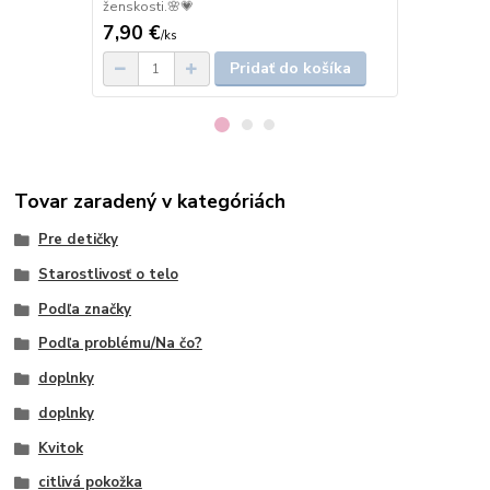
ženskosti.🌸💗
dotyk čistoty
7,90 €
7,90 €
/
ks
/
ks
Pridať do košíka
Tovar zaradený v kategóriách
Pre detičky
Starostlivosť o telo
Podľa značky
Podľa problému/Na čo?
doplnky
doplnky
Kvitok
citlivá pokožka