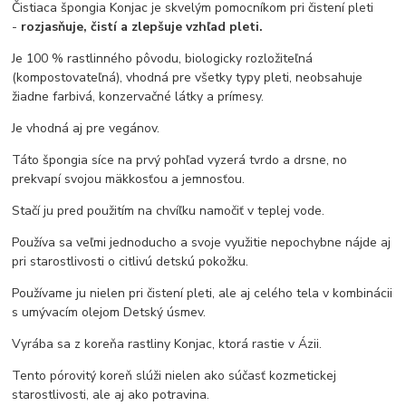
Čistiaca špongia Konjac je skvelým pomocníkom pri čistení pleti
-
rozjasňuje, čistí a zlepšuje vzhľad pleti.
Je 100 % rastlinného pôvodu, biologicky rozložiteľná
(kompostovateľná), vhodná pre všetky typy pleti, neobsahuje
žiadne farbivá, konzervačné látky a prímesy.
Je vhodná aj pre vegánov.
Táto špongia síce na prvý pohľad vyzerá tvrdo a drsne, no
prekvapí svojou mäkkosťou a jemnosťou.
Stačí ju pred použitím na chvíľku namočiť v teplej vode.
Používa sa veľmi jednoducho a svoje využitie nepochybne nájde aj
pri starostlivosti o citlivú detskú pokožku.
Používame ju nielen pri čistení pleti, ale aj celého tela v kombinácii
s umývacím olejom Detský úsmev.
Vyrába sa z koreňa rastliny Konjac, ktorá rastie v Ázii.
Tento pórovitý koreň slúži nielen ako súčasť kozmetickej
starostlivosti, ale aj ako potravina.