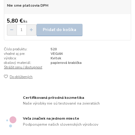
Nie sme platcovia DPH
5,80 €
/
ks
Pridať do košíka
Číslo produktu:
520
vhodné aj pre:
VEGAN
výrobca:
Kvitok
obalový materiál:
papierová krabička
Strážiť cenu / dostupnosť
Do obľúbených
Certifikovaná prírodná kozmetika
Naše výrobky nie sú testované na zvieratách
Veľa značiek na jednom mieste
Podporujeme našich slovenských výrobcov