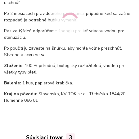
uschnúť.
Po 2 mesiacoch pravidelného používania, prípadne keď sa začne
rozpadať, je potrebné hubku vymeniť.
Raz za týždeň odporúčame špongiu preliať vriacou vodou pre
sterilizáciu.
Po použití ju zaveste na šnúrku, aby mohla voľne preschnúť.
Stvrdne a scvrkne sa.
Zloženie:
100 % prírodná, biologicky rozložiteľná, vhodná pre
všetky typy pleti.
Balenie:
1 kus, papierová krabička.
Krajina pôvodu:
Slovensko, KVITOK s.r.o., Třebíčska 1844/20
Humenné 066 01
Súvisiaci tovar
3