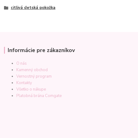
citlivá detská pokožka
Informácie pre zákazníkov
O nás
Kamenný obchod
Vernostný program
Kontakty
Všetko o nákupe
Platobná brána Comgate