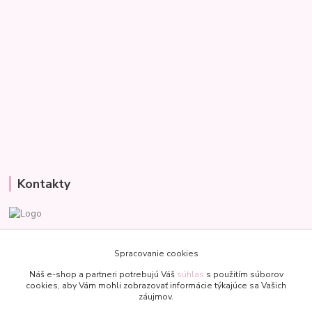
Kontakty
Veronika
+421 907 977 470
Spracovanie cookies
(Po-Pia, 8-18 hod.)
Náš e-shop a partneri potrebujú Váš
súhlas
s použitím súborov
cookies, aby Vám mohli zobrazovať informácie týkajúce sa Vašich
bublinkapu@gmail.com
záujmov.