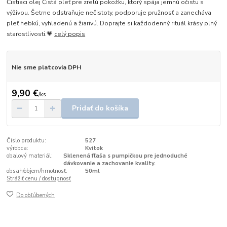
Čistiaci olej Čistá pleť pre zrelú pokožku, ktorý spája jemnú očistu s
výživou. Šetrne odstraňuje nečistoty, podporuje pružnosť a zanecháva
pleť hebkú, vyhladenú a žiarivú. Doprajte si každodenný rituál krásy plný
starostlivosti.💗
celý popis
Nie sme platcovia DPH
9,90 €
/
ks
Pridať do košíka
Číslo produktu:
527
výrobca:
Kvitok
obalový materiál:
Sklenená fľaša s pumpičkou pre jednoduché
dávkovanie a zachovanie kvality.
obsah/objem/hmotnosť:
50ml
Strážiť cenu / dostupnosť
Do obľúbených