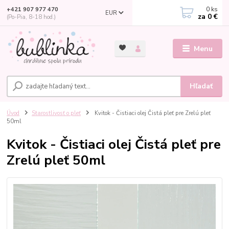
0
ks
+421 907 977 470
EUR
za
0 €
(Po-Pia, 8-18 hod.)
Menu
Hľadať
Úvod
Starostlivosť o pleť
Kvitok - Čistiaci olej Čistá pleť pre Zrelú pleť
50ml
Kvitok - Čistiaci olej Čistá pleť pre
Zrelú pleť 50ml