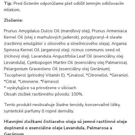
Tip:
Pred čistením odporúčame pleť odlíčiť Jemným odličovacím
mliekom.
Zloženie:
Prunus Amygdalus Dulcis Oil (mandľový olej), Prunus Armeniaca
Kernel Oil (olej z marhuľových jadierok), polyglyceryl-4 oleate
(rastlinný emulgátor z olivového a slnečnicového oleja), Argania
Spinosa Kernel Oil (arganový olej), ricinus communis seed oil
(ricínový olej), Lavandula Angustifolia Leaf Oil (esenciálny olej
Levanduľa), Cymbopogon Martini Oil (esenciálny olej Palmarosa),
Pelargonium Graveolens Oil (esenciálny olej Geránium),
Tocopherol (prírodný Vitamín E), *Linalool, *Citronellol, *Geraniol,
*Citral, *Limonene, *Farnesol
* vyskytujúce sa prirodzene v siliciach
Obsah zložiek rastlinného pôvodu: 100%.
Tento produkt neobsahuje žiadne tenzidy, konzervačné látky,
syntetické parfumy či ropné deriváty.
Hlavnými zložkami čistiaceho oleja
sú jemné rastlinné oleje
doplnené o esenciálne oleje Levanduľa, Palmarosa a
Geránium.