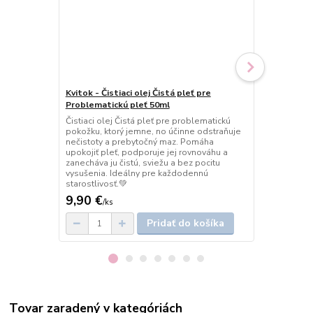
Kvitok - Čistiaci olej Čistá pleť pre
Kvitok - Čist
Problematickú pleť 50ml
Suchú/Citliv
Čistiaci olej Čistá pleť pre problematickú
Čistiaci olej 
pokožku, ktorý jemne, no účinne odstraňuje
pokožku, kto
nečistoty a prebytočný maz. Pomáha
Šetrne odstr
upokojiť pleť, podporuje jej rovnováhu a
vysušovania,
zanecháva ju čistú, sviežu a bez pocitu
hebkú, vláčn
vysušenia. Ideálny pre každodennú
každodenný ri
starostlivosť.💚
9,90 €
9,90 €
/
ks
/
ks
Pridať do košíka
Tovar zaradený v kategóriách