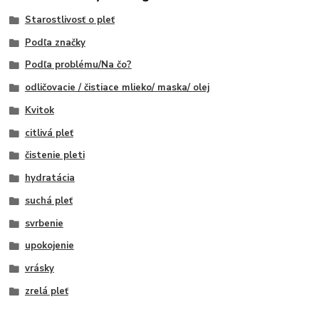
Starostlivosť o pleť
Podľa značky
Podľa problému/Na čo?
odličovacie / čistiace mlieko/ maska/ olej
Kvitok
citlivá pleť
čistenie pleti
hydratácia
suchá pleť
svrbenie
upokojenie
vrásky
zrelá pleť