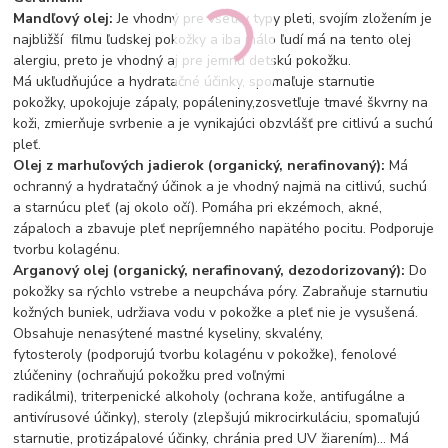
Mandľový olej:
Je vhodný pre všetky typy pleti, svojím zložením je
najbližší filmu ľudskej pokožky a iba málo ľudí má na tento olej
alergiu, preto je vhodný aj pre jemnú detskú pokožku.
Má ukľudňujúce a hydratačné účinky, spomaľuje starnutie
pokožky, upokojuje zápaly, popáleniny,zosvetľuje tmavé škvrny na
koži, zmierňuje svrbenie a je vynikajúci obzvlášť pre citlivú a suchú
pleť.
Olej z marhuľových jadierok (organický, nerafinovaný):
Má
ochranný a hydratačný účinok a je vhodný najmä na citlivú, suchú
a starnúcu pleť (aj okolo očí). Pomáha pri ekzémoch, akné,
zápaloch a zbavuje pleť nepríjemného napätého pocitu. Podporuje
tvorbu kolagénu.
Arganový olej (organický, nerafinovaný, dezodorizovaný):
Do
pokožky sa rýchlo vstrebe a neupcháva póry. Zabraňuje starnutiu
kožných buniek, udržiava vodu v pokožke a pleť nie je vysušená.
Obsahuje nenasýtené mastné kyseliny, skvalény,
fytosteroly (podporujú tvorbu kolagénu v pokožke), fenolové
zlúčeniny (ochraňujú pokožku pred voľnými
radikálmi), triterpenické alkoholy (ochrana kože, antifugálne a
antivírusové účinky), steroly (zlepšujú mikrocirkuláciu, spomaľujú
starnutie, protizápalové účinky, chránia pred UV žiarením)... Má