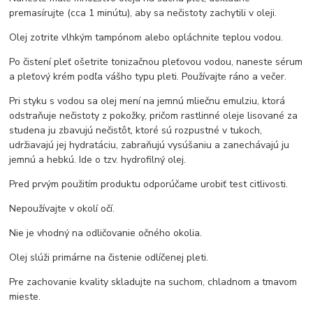
premasírujte (cca 1 minútu), aby sa nečistoty zachytili v oleji.
Olej zotrite vlhkým tampónom alebo opláchnite teplou vodou.
Po čistení pleť ošetrite tonizačnou pleťovou vodou, naneste sérum
a pleťový krém podľa vášho typu pleti. Používajte ráno a večer.
Pri styku s vodou sa olej mení na jemnú mliečnu emulziu, ktorá
odstraňuje nečistoty z pokožky, pričom rastlinné oleje lisované za
studena ju zbavujú nečistôt, ktoré sú rozpustné v tukoch,
udržiavajú jej hydratáciu, zabraňujú vysúšaniu a zanechávajú ju
jemnú a hebkú. Ide o tzv. hydrofilný olej.
Pred prvým použitím produktu odporúčame urobiť test citlivosti.
Nepoužívajte v okolí očí.
Nie je vhodný na odličovanie očného okolia.
Olej slúži primárne na čistenie odlíčenej pleti.
Pre zachovanie kvality skladujte na suchom, chladnom a tmavom
mieste.