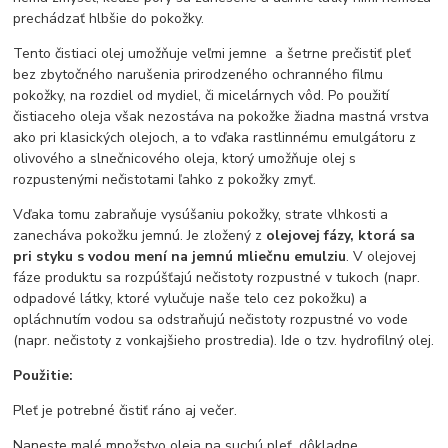
prechádzať hlbšie do pokožky.
Tento čistiaci olej umožňuje veľmi jemne a šetrne prečistiť pleť
bez zbytočného narušenia prirodzeného ochranného filmu
pokožky, na rozdiel od mydiel, či micelárnych vôd. Po použití
čistiaceho oleja však nezostáva na pokožke žiadna mastná vrstva
ako pri klasických olejoch, a to vďaka rastlinnému emulgátoru z
olivového a slnečnicového oleja, ktorý umožňuje olej s
rozpustenými nečistotami ľahko z pokožky zmyť.
Vďaka tomu zabraňuje vysúšaniu pokožky, strate vlhkosti a
zanecháva pokožku jemnú. Je zložený z
olejovej fázy, ktorá sa
pri styku s vodou mení na jemnú mliečnu emulziu
. V olejovej
fáze produktu sa rozpúšťajú nečistoty rozpustné v tukoch (napr.
odpadové látky, ktoré vylučuje naše telo cez pokožku) a
opláchnutím vodou sa odstraňujú nečistoty rozpustné vo vode
(napr. nečistoty z vonkajšieho prostredia). Ide o tzv. hydrofilný olej.
Použitie:
Pleť je potrebné čistiť ráno aj večer.
Naneste malé množstvo oleja na suchú pleť, dôkladne