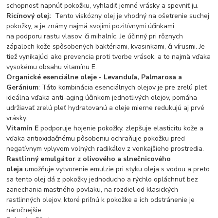
schopnosť napnúť pokožku, vyhladiť jemné vrásky a spevniť ju.
Ricínový olej:
Tento viskózny olej je vhodný na ošetrenie suchej
pokožky, a je známy najmä svojimi pozitívnymi účinkami
na podporu rastu vlasov, či mihalníc. Je účinný pri rôznych
zápaloch kože spôsobených baktériami, kvasinkami, či vírusmi. Je
tiež vynikajúci ako prevencia proti tvorbe vrások, a to najmä vďaka
vysokému obsahu vitamínu E.
Organické esenciálne oleje - Levanduľa, Palmarosa a
Geránium
: Táto kombinácia esenciálnych olejov je pre zrelú pleť
ideálna vďaka anti-aging účinkom jednotlivých olejov, pomáha
udržiavať zrelú pleť hydratovanú a oleje mierne redukujú aj prvé
vrásky.
Vitamín E
podporuje hojenie pokožky, zlepšuje elasticitu kože a
vďaka antioxidačnému pôsobeniu ochraňuje pokožku pred
negatívnym vplyvom voľných radikálov z vonkajšieho prostredia.
Rastlinný emulgátor z olivového a slnečnicového
oleja
umožňuje vytvorenie emulzie pri styku oleja s vodou a preto
sa tento olej dá z pokožky jednoducho a rýchlo opláchnuť bez
zanechania mastného povlaku, na rozdiel od klasických
rastlinných olejov, ktoré priľnú k pokožke a ich odstránenie je
náročnejšie.