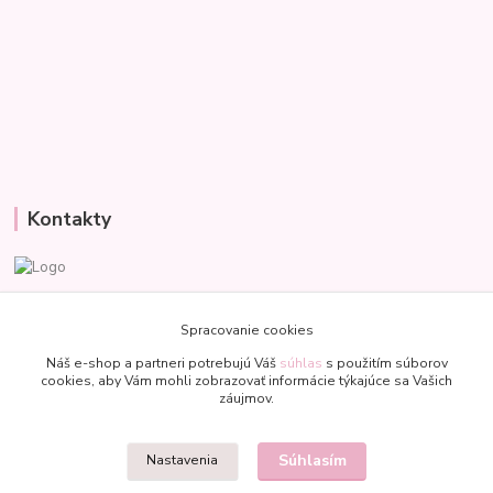
Kontakty
Veronika
+421 907 977 470
Spracovanie cookies
(Po-Pia, 8-18 hod.)
Náš e-shop a partneri potrebujú Váš
súhlas
s použitím súborov
cookies, aby Vám mohli zobrazovať informácie týkajúce sa Vašich
bublinkapu@gmail.com
záujmov.
Súhlasím
Nastavenia