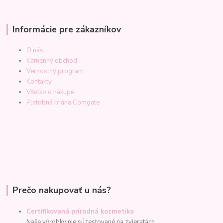
Informácie pre zákazníkov
O nás
Kamenný obchod
Vernostný program
Kontakty
Všetko o nákupe
Platobná brána Comgate
Prečo nakupovať u nás?
Certifikovaná prírodná kozmetika
Naše výrobky nie sú testované na zvieratách