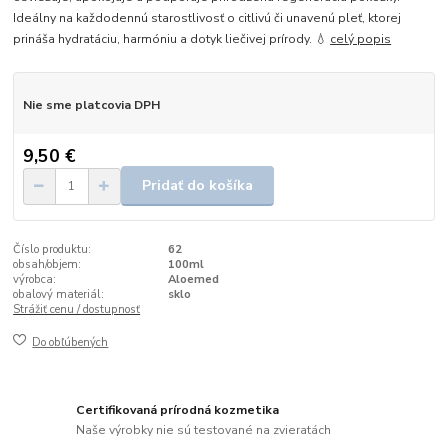
Ideálny na každodennú starostlivosť o citlivú či unavenú pleť, ktorej
prináša hydratáciu, harmóniu a dotyk liečivej prírody. 💧
celý popis
Nie sme platcovia DPH
9,50 €
Pridať do košíka
Číslo produktu:
62
obsah/objem:
100ml
výrobca:
Aloemed
obalový materiál:
sklo
Strážiť cenu / dostupnosť
Do obľúbených
Certifikovaná prírodná kozmetika
Naše výrobky nie sú testované na zvieratách