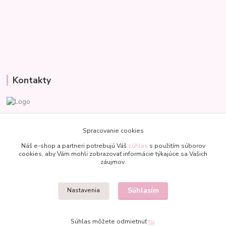
Kontakty
Veronika
+421 907 977 470
Spracovanie cookies
(Po-Pia, 8-18 hod.)
Náš e-shop a partneri potrebujú Váš
súhlas
s použitím súborov
cookies, aby Vám mohli zobrazovať informácie týkajúce sa Vašich
bublinkapu@gmail.com
záujmov.
Súhlasím
Nastavenia
Súhlas môžete odmietnuť
tu
.