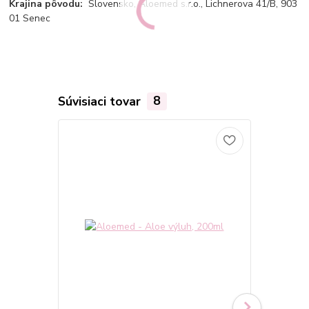
Krajina pôvodu:
Slovensko, Aloemed s.r.o., Lichnerova 41/B, 903
01 Senec
Súvisiaci tovar
8