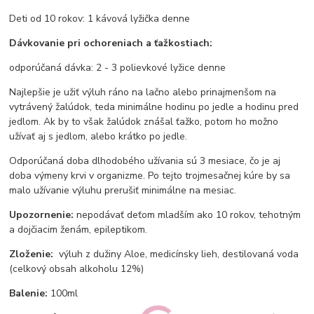
Deti od 10 rokov: 1 kávová lyžička denne
Dávkovanie pri ochoreniach a ťažkostiach:
odporúčaná dávka: 2 - 3 polievkové lyžice denne
Najlepšie je užiť výluh ráno na lačno alebo prinajmenšom na
vytrávený žalúdok, teda minimálne hodinu po jedle a hodinu pred
jedlom. Ak by to však žalúdok znášal ťažko, potom ho možno
užívať aj s jedlom, alebo krátko po jedle.
Odporúčaná doba dlhodobého užívania sú 3 mesiace, čo je aj
doba výmeny krvi v organizme. Po tejto trojmesačnej kúre by sa
malo užívanie výluhu prerušiť minimálne na mesiac.
Upozornenie:
nepodávať deťom mladším ako 10 rokov, tehotným
a dojčiacim ženám, epileptikom.
Zloženie:
výluh z dužiny Aloe, medicínsky lieh, destilovaná voda
(celkový obsah alkoholu 12%)
Balenie:
100ml