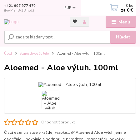
0
ks
+421 907 977 470
EUR
za
0 €
(Po-Pia, 8-18 hod.)
Menu
Hľadať
Úvod
Starostlivosť o telo
Aloemed - Aloe výluh, 100ml
Aloemed - Aloe výluh, 100ml
Ohodnotiť produkt
Čistá esencia aloe v každej kvapke… 🌿 Aloemed Aloe výluh jemne
osviežuje, upokojuje a podporuje prirodzenú regeneráciu pokožky.