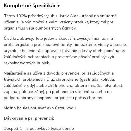
Kompletné špecifikácie
Tento 100% prírodný výluh z listov Aloe, určený na vnútorné
užívanie, je výnimočný a veľmi vzácny produkt, ktorý má pre
organizmus veľa blahodarných účinkov.
Čistí krv, zbavuje telo jedov a škodlivín, zvyšuje imunitu, má
protialergické a protizápalové účinky, ničí baktérie, vírusy a plesne,
urýchľuje hojenie rán, upravuje trávenie a krvný obeh, pomáha pri
žalúdočných ochoreniach a preventívne pôsobí proti výskytu
rakovinotvorných buniek.
Najčastejšie sa užíva z dôvodu prevencie, pri žalúdočných a
tráviacich problémoch, či už chronického (gastritída, kolitída,
žalúdočné vredy) alebo akútneho charakteru (hnačka, plynatosť,
zápcha, pálenie záhy), pri problémoch s imunitou alebo na
podporu obranyschopnosti organizmu počas choroby.
Možno ho tiež používať ako ústnu vodu.
Dávkovanie pri prevencií:
Dospelí: 1 - 2 polievkové lyžice denne