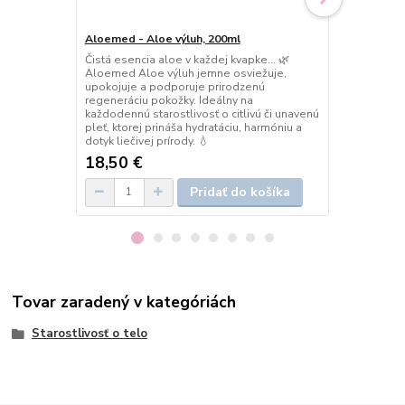
Aloemed - Aloe výluh, 200ml
Aloemed - A
Čistá esencia aloe v každej kvapke… 🌿
Osviežujúci 
Aloemed Aloe výluh jemne osviežuje,
Aloemed Alo
upokojuje a podporuje prirodzenú
hydratuje, u
regeneráciu pokožky. Ideálny na
obnovu. Ideá
každodennú starostlivosť o citlivú či unavenú
unavenú pleť
pleť, ktorej prináša hydratáciu, harmóniu a
príjemne upo
dotyk liečivej prírody. 💧
18,50 €
12,50 €
/
k
Pridať do košíka
Tovar zaradený v kategóriách
Starostlivosť o telo