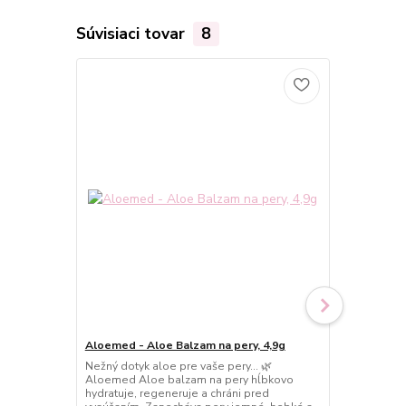
Súvisiaci tovar
8
Aloemed - Aloe Balzam na pery, 4,9g
Aloemed - A
Nežný dotyk aloe pre vaše pery… 🌿
Jemná sila pr
Aloemed Aloe balzam na pery hĺbkovo
Aloemed Hoj
hydratuje, regeneruje a chráni pred
úľavu, podpo