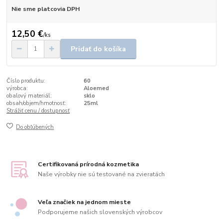
Nie sme platcovia DPH
12,50 €
/
ks
Pridať do košíka
Číslo produktu:
60
výrobca:
Aloemed
obalový materiál:
sklo
obsah/objem/hmotnosť:
25ml
Strážiť cenu / dostupnosť
Do obľúbených
Certifikovaná prírodná kozmetika
Naše výrobky nie sú testované na zvieratách
Veľa značiek na jednom mieste
Podporujeme našich slovenských výrobcov