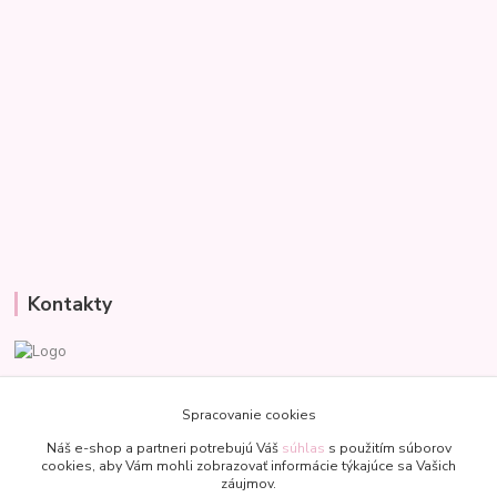
Kontakty
Veronika
+421 907 977 470
Spracovanie cookies
(Po-Pia, 8-18 hod.)
Náš e-shop a partneri potrebujú Váš
súhlas
s použitím súborov
cookies, aby Vám mohli zobrazovať informácie týkajúce sa Vašich
bublinkapu@gmail.com
záujmov.