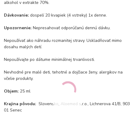
alkohol v extrakte 70%.
Dávkovanie:
dospelí 20 kvapiek (4 vstreky) 1x denne.
Upozornenie:
Nepresahovať odporúčanú dennú dávku.
Nepoužívať ako náhradu rozmanitej stravy. Uskladňovať mimo
dosahu malých detí.
Nepoužívajte po dátume minimálnej trvanlivosti.
Nevhodné pre malé deti, tehotné a dojčiace ženy, alergikov na
včelie produkty.
Objem:
25 ml
Krajina pôvodu:
Slovensko, Aloemed s.r.o., Lichnerova 41/B, 903
01 Senec