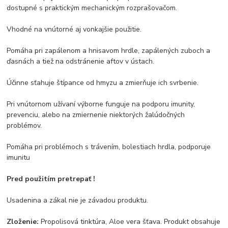
dostupné s praktickým mechanickým rozprašovačom.
Vhodné na vnútorné aj vonkajšie použitie.
Pomáha pri zapálenom a hnisavom hrdle, zapálených zuboch a
ďasnách a tiež na odstránenie aftov v ústach.
Účinne sťahuje štípance od hmyzu a zmierňuje ich svrbenie.
Pri vnútornom užívaní výborne funguje na podporu imunity,
prevenciu, alebo na zmiernenie niektorých žalúdočných
problémov.
Pomáha pri problémoch s trávením, bolestiach hrdla, podporuje
imunitu
Pred použitím pretrepať !
Usadenina a zákal nie je závadou produktu.
Zloženie:
Propolisová tinktúra, Aloe vera šťava. Produkt obsahuje