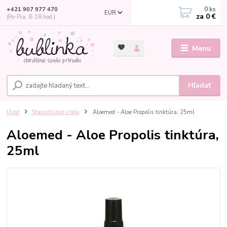
0
ks
+421 907 977 470
EUR
za
0 €
(Po-Pia, 8-18 hod.)
Menu
Hľadať
Úvod
Starostlivosť o telo
Aloemed - Aloe Propolis tinktúra, 25ml
Aloemed - Aloe Propolis tinktúra,
25ml