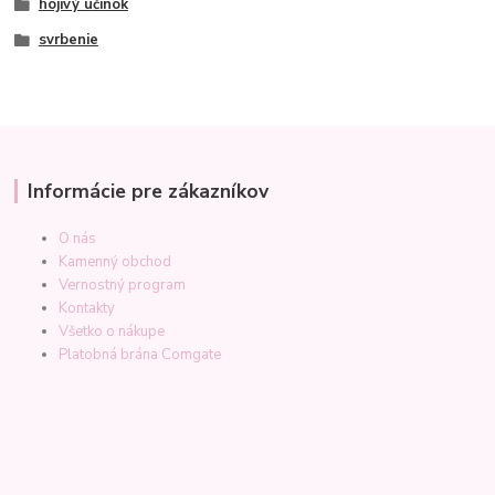
hojivý účinok
svrbenie
Informácie pre zákazníkov
O nás
Kamenný obchod
Vernostný program
Kontakty
Všetko o nákupe
Platobná brána Comgate