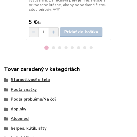
vysúšaním. Zanecháva pery jemné, hebké a
prirodzenú r
prirodzene krásne, akoby pobozkané čistou
podráždené č
silou prírody. 💋💚
po nežnej sta
prírody. 💚
5 €
4 €
/
ks
/
ks
Pridať do košíka
Tovar zaradený v kategóriách
Starostlivosť o telo
Podľa značky
Podľa problému/Na čo?
doplnky
Aloemed
herpes, kútik, afty