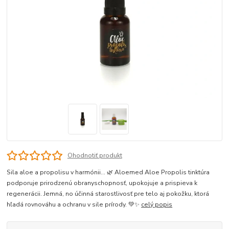
Ohodnotiť produkt
Sila aloe a propolisu v harmónii… 🌿 Aloemed Aloe Propolis tinktúra
podporuje prirodzenú obranyschopnosť, upokojuje a prispieva k
regenerácii. Jemná, no účinná starostlivosť pre telo aj pokožku, ktorá
hľadá rovnováhu a ochranu v sile prírody. 💚✨
celý popis