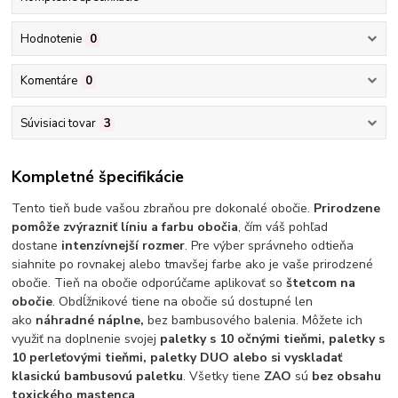
Hodnotenie
0
Komentáre
0
Súvisiaci tovar
3
Kompletné špecifikácie
Tento tieň bude vašou zbraňou pre dokonalé obočie.
Prirodzene
pomôže zvýrazniť líniu a farbu obočia
, čím váš pohľad
dostane
intenzívnejší rozmer
. Pre výber správneho odtieňa
siahnite po rovnakej alebo tmavšej farbe ako je vaše prirodzené
obočie. Tieň na obočie odporúčame aplikovať so
štetcom na
obočie
. Obdĺžnikové tiene na obočie sú dostupné len
ako
náhradné náplne,
bez bambusového balenia. Môžete ich
využiť na doplnenie svojej
paletky s 10 očnými tieňmi, paletky s
10 perleťovými tieňmi, paletky DUO alebo si vyskladať
klasickú bambusovú paletku
. Všetky tiene
ZAO
sú
bez obsahu
toxického mastenca
.