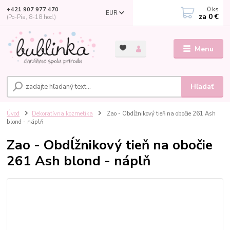
0
ks
+421 907 977 470
EUR
za
0 €
(Po-Pia, 8-18 hod.)
Menu
Hľadať
Úvod
Dekoratívna kozmetika
Zao - Obdĺžnikový tieň na obočie 261 Ash
blond - náplň
Zao - Obdĺžnikový tieň na obočie
261 Ash blond - náplň