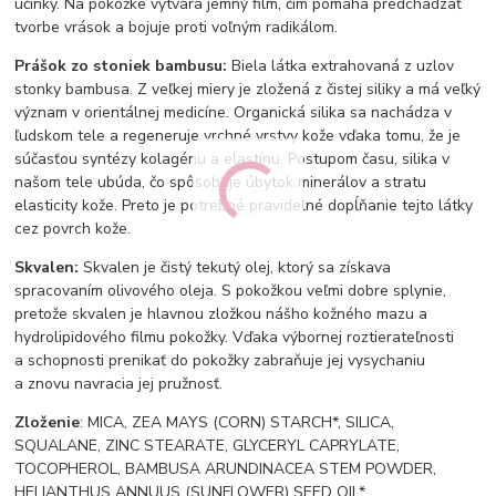
účinky. Na pokožke vytvára jemný film, čím pomáha predchádzať
tvorbe vrások a bojuje proti voľným radikálom.
Prášok zo stoniek bambusu:
Biela látka extrahovaná z uzlov
stonky bambusa. Z veľkej miery je zložená z čistej siliky a má veľký
význam v orientálnej medicíne. Organická silika sa nachádza v
ľudskom tele a regeneruje vrchné vrstvy kože vďaka tomu, že je
súčasťou syntézy kolagénu a elastínu. Postupom času, silika v
našom tele ubúda, čo spôsobuje úbytok minerálov a stratu
elasticity kože. Preto je potrebné pravidelné dopĺňanie tejto látky
cez povrch kože.
Skvalen:
Skvalen je čistý tekutý olej, ktorý sa získava
spracovaním olivového oleja. S pokožkou veľmi dobre splynie,
pretože skvalen je hlavnou zložkou nášho kožného mazu a
hydrolipidového filmu pokožky. Vďaka výbornej roztierateľnosti
a schopnosti prenikať do pokožky zabraňuje jej vysychaniu
a znovu navracia jej pružnosť.
Zloženie
: MICA, ZEA MAYS (CORN) STARCH*, SILICA,
SQUALANE, ZINC STEARATE, GLYCERYL CAPRYLATE,
TOCOPHEROL, BAMBUSA ARUNDINACEA STEM POWDER,
HELIANTHUS ANNUUS (SUNFLOWER) SEED OIL*,