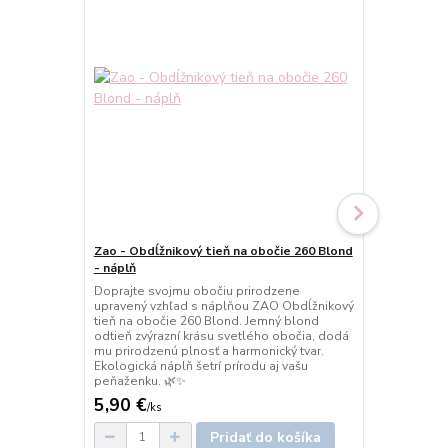
Zao - Obdĺžnikový tieň na obočie 260 Blond
Zao - Obdĺžn
- náplň
Brown - náp
Doprajte svojmu obočiu prirodzene
Náplň ZAO O
upravený vzhľad s náplňou ZAO Obdĺžnikový
Brown zvýraz
tieň na obočie 260 Blond. Jemný blond
obočia boha
odtieň zvýrazní krásu svetlého obočia, dodá
textúra umož
mu prirodzenú plnosť a harmonický tvar.
zahustí obo
Ekologická náplň šetrí prírodu aj vašu
upravený vzh
peňaženku. 🌿✨
každodenné l
5,90 €
5,90 €
/
ks
/
ks
Pridať do košíka