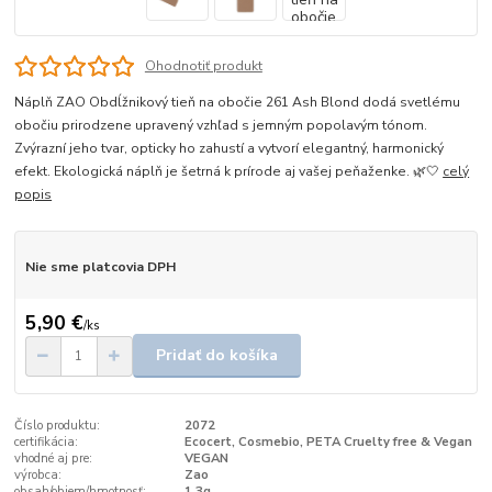
Ohodnotiť produkt
Náplň ZAO Obdĺžnikový tieň na obočie 261 Ash Blond dodá svetlému
obočiu prirodzene upravený vzhľad s jemným popolavým tónom.
Zvýrazní jeho tvar, opticky ho zahustí a vytvorí elegantný, harmonický
efekt. Ekologická náplň je šetrná k prírode aj vašej peňaženke. 🌿🤍
celý
popis
Nie sme platcovia DPH
5,90 €
/
ks
Pridať do košíka
Číslo produktu:
2072
certifikácia:
Ecocert, Cosmebio, PETA Cruelty free & Vegan
vhodné aj pre:
VEGAN
výrobca:
Zao
obsah/objem/hmotnosť:
1,3g