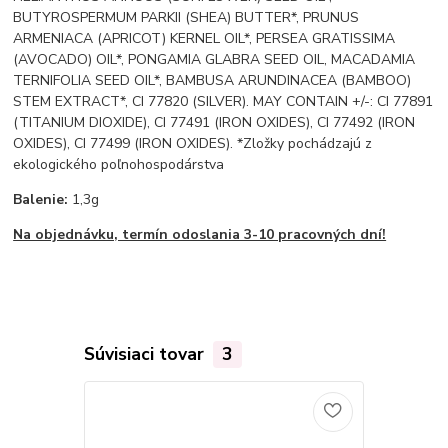
BUTYROSPERMUM PARKII (SHEA) BUTTER*, PRUNUS
ARMENIACA (APRICOT) KERNEL OIL*, PERSEA GRATISSIMA
(AVOCADO) OIL*, PONGAMIA GLABRA SEED OIL, MACADAMIA
TERNIFOLIA SEED OIL*, BAMBUSA ARUNDINACEA (BAMBOO)
STEM EXTRACT*, CI 77820 (SILVER). MAY CONTAIN +/-: CI 77891
(TITANIUM DIOXIDE), CI 77491 (IRON OXIDES), CI 77492 (IRON
OXIDES), CI 77499 (IRON OXIDES). *Zložky pochádzajú z
ekologického poľnohospodárstva
Balenie:
1,3g
Na objednávku, termín odoslania 3-10 pracovných dní!
Súvisiaci tovar
3