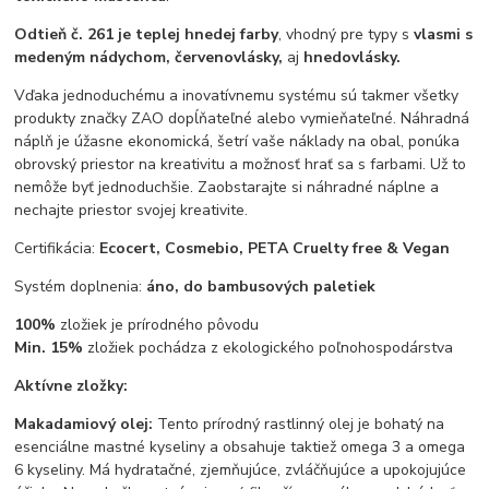
Odtieň č. 261 je teplej hnedej farby
, vhodný pre typy s
vlasmi s
medeným nádychom, červenovlásky,
aj
hnedovlásky.
Vďaka jednoduchému a inovatívnemu systému sú takmer všetky
produkty značky ZAO dopĺňateľné alebo vymieňateľné. Náhradná
náplň je úžasne ekonomická, šetrí vaše náklady na obal, ponúka
obrovský priestor na kreativitu a možnosť hrať sa s farbami. Už to
nemôže byť jednoduchšie. Zaobstarajte si náhradné náplne a
nechajte priestor svojej kreativite.
Certifikácia:
Ecocert, Cosmebio, PETA Cruelty free & Vegan
Systém doplnenia:
áno, do bambusových paletiek
100%
zložiek je prírodného pôvodu
Min. 15%
zložiek pochádza z ekologického poľnohospodárstva
Aktívne zložky:
Makadamiový olej:
Tento prírodný rastlinný olej je bohatý na
esenciálne mastné kyseliny a obsahuje taktiež omega 3 a omega
6 kyseliny. Má hydratačné, zjemňujúce, zvláčňujúce a upokojujúce