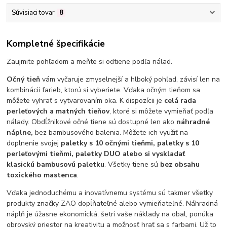
Súvisiaci tovar
8
Kompletné špecifikácie
Zaujmite pohľadom a meňte si odtiene podľa nálad.
Očný tieň
vám vyčaruje zmyselnejší a hlboký pohľad, závisí len na
kombinácii farieb, ktorú si vyberiete. Vďaka očným tieňom sa
môžete vyhrať s vytvarovaním oka. K dispozícii je
celá rada
perleťových a matných tieňov
, ktoré si môžete vymieňať podľa
nálady. Obdĺžnikové očné tiene sú dostupné len ako
náhradné
náplne,
bez bambusového balenia. Môžete ich využiť na
doplnenie svojej
paletky s 10 očnými tieňmi, paletky s 10
perleťovými tieňmi, paletky DUO alebo si vyskladať
klasickú bambusovú paletku
. Všetky tiene sú
bez obsahu
toxického mastenca
.
Vďaka jednoduchému a inovatívnemu systému sú takmer všetky
produkty značky ZAO dopĺňateľné alebo vymieňateľné. Náhradná
náplň je úžasne ekonomická, šetrí vaše náklady na obal, ponúka
obrovský priestor na kreativitu a možnosť hrať sa s farbami. Už to