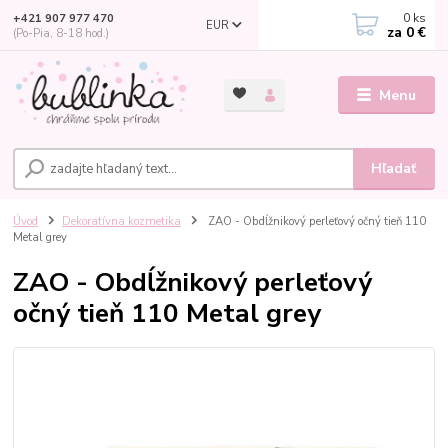
0
ks
+421 907 977 470
EUR
za
0 €
(Po-Pia, 8-18 hod.)
Menu
Hľadať
Úvod
Dekoratívna kozmetika
ZAO - Obdĺžnikový perleťový očný tieň 110
Metal grey
ZAO - Obdĺžnikový perleťový
očný tieň 110 Metal grey