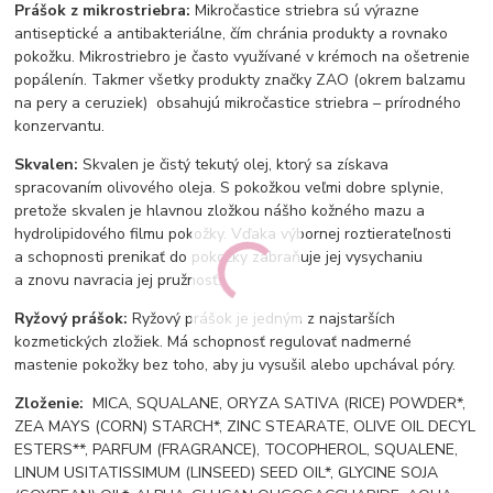
Prášok z mikrostriebra:
Mikročastice striebra sú výrazne
antiseptické a antibakteriálne, čím chránia produkty a rovnako
pokožku. Mikrostriebro je často využívané v krémoch na ošetrenie
popálenín. Takmer všetky produkty značky ZAO (okrem balzamu
na pery a ceruziek) obsahujú mikročastice striebra – prírodného
konzervantu.
Skvalen:
Skvalen je čistý tekutý olej, ktorý sa získava
spracovaním olivového oleja. S pokožkou veľmi dobre splynie,
pretože skvalen je hlavnou zložkou nášho kožného mazu a
hydrolipidového filmu pokožky. Vďaka výbornej roztierateľnosti
a schopnosti prenikať do pokožky zabraňuje jej vysychaniu
a znovu navracia jej pružnosť.
Ryžový prášok:
Ryžový prášok je jedným z najstarších
kozmetických zložiek. Má schopnosť regulovať nadmerné
mastenie pokožky bez toho, aby ju vysušil alebo upchával póry.
Zloženie:
MICA, SQUALANE, ORYZA SATIVA (RICE) POWDER*,
ZEA MAYS (CORN) STARCH*, ZINC STEARATE, OLIVE OIL DECYL
ESTERS**, PARFUM (FRAGRANCE), TOCOPHEROL, SQUALENE,
LINUM USITATISSIMUM (LINSEED) SEED OIL*, GLYCINE SOJA