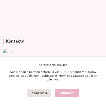
Kontakty
Veronika
+421 907 977 470
Spracovanie cookies
(Po-Pia, 8-18 hod.)
Náš e-shop a partneri potrebujú Váš
súhlas
s použitím súborov
cookies, aby Vám mohli zobrazovať informácie týkajúce sa Vašich
bublinkapu@gmail.com
záujmov.
Súhlasím
Nastavenia