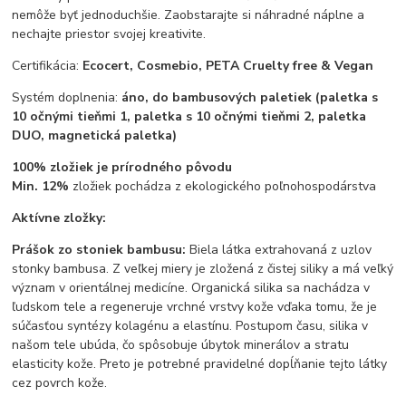
nemôže byť jednoduchšie. Zaobstarajte si náhradné náplne a
nechajte priestor svojej kreativite.
Certifikácia:
Ecocert, Cosmebio, PETA Cruelty free & Vegan
Systém doplnenia:
áno, do bambusových paletiek (paletka s
10 očnými tieňmi 1, paletka s 10 očnými tieňmi 2, paletka
DUO, magnetická paletka)
100%
zložiek je prírodného pôvodu
Min. 12%
zložiek pochádza z ekologického poľnohospodárstva
Aktívne zložky:
Prášok zo stoniek bambusu:
Biela látka extrahovaná z uzlov
stonky bambusa. Z veľkej miery je zložená z čistej siliky a má veľký
význam v orientálnej medicíne. Organická silika sa nachádza v
ľudskom tele a regeneruje vrchné vrstvy kože vďaka tomu, že je
súčasťou syntézy kolagénu a elastínu. Postupom času, silika v
našom tele ubúda, čo spôsobuje úbytok minerálov a stratu
elasticity kože. Preto je potrebné pravidelné dopĺňanie tejto látky
cez povrch kože.