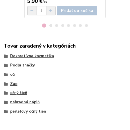
5,90 €
5,90 €
/
ks
/
ks
Pridať do košíka
Tovar zaradený v kategóriách
Dekoratívna kozmetika
Podľa značky
oči
Zao
očný tieň
náhradná náplň
perleťový očný tieň