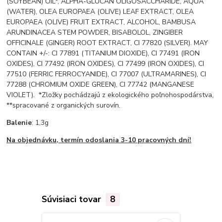
(SOYBEAN) OIL*, ALPHA-GLUCAN OLIGOSACCHARIDE, AQUA
(WATER), OLEA EUROPAEA (OLIVE) LEAF EXTRACT, OLEA
EUROPAEA (OLIVE) FRUIT EXTRACT, ALCOHOL, BAMBUSA
ARUNDINACEA STEM POWDER, BISABOLOL, ZINGIBER
OFFICINALE (GINGER) ROOT EXTRACT, CI 77820 (SILVER). MAY
CONTAIN +/-: CI 77891 (TITANIUM DIOXIDE), CI 77491 (IRON
OXIDES), CI 77492 (IRON OXIDES), CI 77499 (IRON OXIDES), CI
77510 (FERRIC FERROCYANIDE), CI 77007 (ULTRAMARINES), CI
77288 (CHROMIUM OXIDE GREEN), CI 77742 (MANGANESE
VIOLET). *Zložky pochádzajú z ekologického poľnohospodárstva,
**spracované z organických surovín.
Balenie
: 1,3g
Na objednávku, termín odoslania 3-10 pracovných dní!
Súvisiaci tovar
8