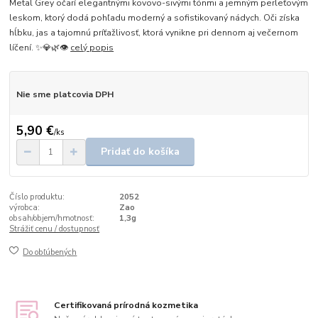
Metal Grey očarí elegantnými kovovo-sivými tónmi a jemným perleťovým
leskom, ktorý dodá pohľadu moderný a sofistikovaný nádych. Oči získa
hĺbku, jas a tajomnú príťažlivosť, ktorá vynikne pri dennom aj večernom
líčení. ✨💎🌿👁️
celý popis
Nie sme platcovia DPH
5,90 €
/
ks
Pridať do košíka
Číslo produktu:
2052
výrobca:
Zao
obsah/objem/hmotnosť:
1,3g
Strážiť cenu / dostupnosť
Do obľúbených
Certifikovaná prírodná kozmetika