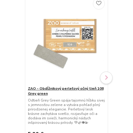
ZAO - Obdĺžnikový perleťový očný tieň 108
ZAO - Obdĺž
Grey green
Brown grey 
Odtieň Grey Green spája tajomnú hĺbku sivej
Náplň perle
s jemnosťou zelene a vytvára pohľad plný
spája jemnos
prirodzenej elegancie. Perleťový lesk
hnedej v do
krásne zachytáva svetlo, rozjasňuje oči a
Perleťový le
dodáva im svieži, harmonický nádych
eleganciu a p
inšpirovaný krásou prírody. 💚🌿👁️💫
očaria svoj
krásou. ✨🤎🌿