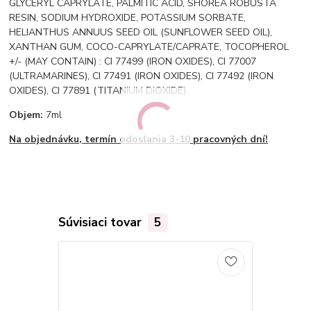
GLYCERYL CAPRYLATE, PALMITIC ACID, SHOREA ROBUSTA
RESIN, SODIUM HYDROXIDE, POTASSIUM SORBATE,
HELIANTHUS ANNUUS SEED OIL (SUNFLOWER SEED OIL),
XANTHAN GUM, COCO-CAPRYLATE/CAPRATE, TOCOPHEROL
+/- (MAY CONTAIN) : CI 77499 (IRON OXIDES), CI 77007
(ULTRAMARINES), CI 77491 (IRON OXIDES), CI 77492 (IRON
OXIDES), CI 77891 (TITANIUM DIOXIDE)
Objem:
7ml
Na objednávku, termín odoslania 3-10 pracovných dní!
Súvisiaci tovar
5