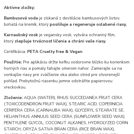
Aktívne zložky:
Bambusová voda
je získaná z destilácie bambusových listov,
bohatá na kremík, ktorý
posilňuje a regeneruje oslabené riasy.
Karnaubský vosk
je vegansky vosk, vytvára ochranný film,
ktorý
zlepšuje trvácnosť líčenia a chráni vaše riasy.
Certifikácia:
PETA Cruelty free & Vegan
Použitie:
Pre aplikáciu držte kefku vodorovne blízko ku korienkom
horných rias a pomaly ťahajte smerom nahor. Zamerajte sa na
vonkajšie riasy pre zväčšenie oka alebo stred pre otvorenejší
pohľad. Prebytočnú riasenku jemne odstráňte papierovou
vreckovkou.
Zloženie:
AQUA (WATER), RHUS SUCCEDANEA FRUIT CERA
(TOXICODENDRON FRUIT WAX), STEARIC ACID, COPERNICIA
CERIFERA CERA (CARNAUBA WAX), GLYCERYL STEARATE SE,
HELIANTHUS ANNUUS SEED CERA (SUNFLOWER SEED WAX),
PENTYLENE GLYCOL, COCONUT ALKANES, HYDROLYZED CORN
STARCH, ORYZA SATIVA BRAN CERA (RICE BRAN WAX),