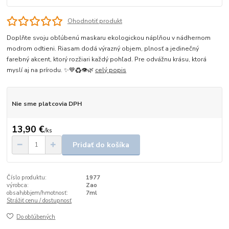
Ohodnotiť produkt
Doplňte svoju obľúbenú maskaru ekologickou náplňou v nádhernom
modrom odtieni. Riasam dodá výrazný objem, plnosť a jedinečný
farebný akcent, ktorý rozžiari každý pohľad. Pre odvážnu krásu, ktorá
myslí aj na prírodu. ✨💙♻️👁️🌿
celý popis
Nie sme platcovia DPH
13,90 €
/
ks
Pridať do košíka
Číslo produktu:
1977
výrobca:
Zao
obsah/objem/hmotnosť:
7ml
Strážiť cenu / dostupnosť
Do obľúbených