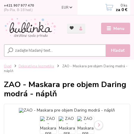
0
ks
+421 907 977 470
EUR
za
0 €
(Po-Pia, 8-18 hod.)
Menu
Hľadať
Úvod
Dekoratívna kozmetika
ZAO - Maskara pre objem Daring modrá -
náplň
ZAO - Maskara pre objem Daring
modrá - náplň