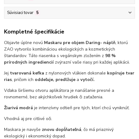
Súvisiaci tovar
5
Kompletné špecifikácie
Objavte úplne novú
Maskaru pre objem Daring- náplň
, ktorú
ZAO vytvorilo kombináciou ekologických a kozmetických
štandardov. Táto riasenka s vegánskym zložením z
98 %
prírodných ingrediencií
zvýrazní vaše riasy pri každej aplikácii.
Jej
tvarovaná kefka
z
nylonových vlákien dokonale
kopíruje tvar
rias
, pričom ich
oddeľuje, predlžuje
a
vytočí.
Vďaka širšiemu otvoru aplikátora je nanášanie presné a
rovnomerné, bez akýchkoľvek hrudiek či zaťaženia.
Žiarivá modrá
je intenzívny odtieň pre tých, ktorí chcú vyniknúť.
Vhodná aj pre citlivé oči.
Maskara je navyše
znovu
dopĺňateľná
, čo má priaznivý
ekologický i ekonomický dopad.