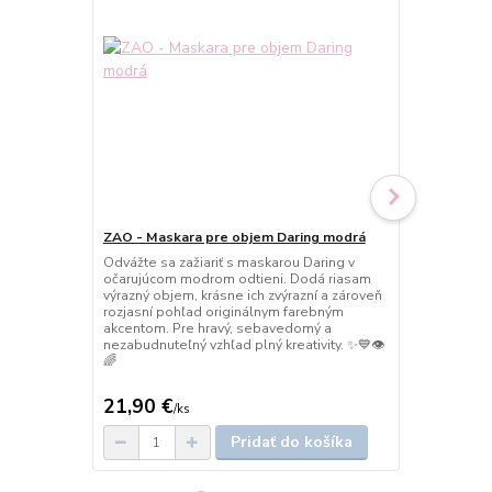
ZAO - Maskara pre objem Daring modrá
ZAO - Maska
náplň
Odvážte sa zažiariť s maskarou Daring v
očarujúcom modrom odtieni. Dodá riasam
Ekologická n
výrazný objem, krásne ich zvýrazní a zároveň
hnedom odti
rozjasní pohľad originálnym farebným
prirodzený o
akcentom. Pre hravý, sebavedomý a
zvýraznenie.
nezabudnuteľný vzhľad plný kreativity. ✨💙👁️
nežný a eleg
🌈
deň. Krása, 
ohľaduplnosť
21,90 €
13,90 €
/
ks
/
k
Pridať do košíka