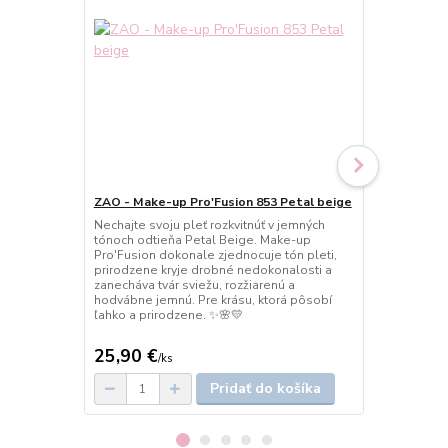
ZAO - Make-up Pro'Fusion 853 Petal beige
ZAO - Make-
beige
Nechajte svoju pleť rozkvitnúť v jemných
tónoch odtieňa Petal Beige. Make-up
Objavte krás
Pro'Fusion dokonale zjednocuje tón pleti,
make-upom Pr
prirodzene kryje drobné nedokonalosti a
Beige. Ľahká
zanecháva tvár sviežu, rozžiarenú a
postará o svi
hodvábne jemnú. Pre krásu, ktorá pôsobí
masky. Pleť 
ľahko a prirodzene. ✨🌸💛
plná prirodz
💛
25,90 €
25,90 €
/
ks
/
k
Pridať do košíka