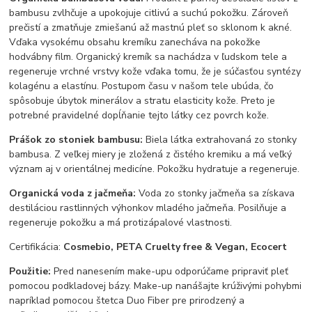
bambusu zvlhčuje a upokojuje citlivú a suchú pokožku. Zároveň
prečistí a zmatňuje zmiešanú až mastnú pleť so sklonom k akné.
Vďaka vysokému obsahu kremíku zanecháva na pokožke
hodvábny film. Organický kremík sa nachádza v ľudskom tele a
regeneruje vrchné vrstvy kože vďaka tomu, že je súčasťou syntézy
kolagénu a elastínu. Postupom času v našom tele ubúda, čo
spôsobuje úbytok minerálov a stratu elasticity kože. Preto je
potrebné pravidelné dopĺňanie tejto látky cez povrch kože.
Prášok zo stoniek bambusu:
Biela látka extrahovaná zo stonky
bambusa. Z veľkej miery je zložená z čistého kremiku a má veľký
význam aj v orientálnej medicíne. Pokožku hydratuje a regeneruje.
Organická voda z jačmeňa:
Voda zo stonky jačmeňa sa získava
destiláciou rastlinných výhonkov mladého jačmeňa. Posilňuje a
regeneruje pokožku a má protizápalové vlastnosti.
Certifikácia:
Cosmebio, PETA Cruelty free & Vegan, Ecocert
Použitie:
Pred nanesením make-upu odporúčame pripraviť pleť
pomocou podkladovej bázy. Make-up nanášajte krúživými pohybmi
napríklad pomocou štetca Duo Fiber pre prirodzený a