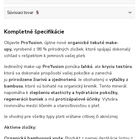
Súvisiaci tovar
5
Kompletné špecifikácie
Objavte
Pro'fusion
, úplne nové
organické tekuté make-
upy,
vyrobené z 98 % prírodných zložiek, ktoré spájajú dokonalý
vzhľad s rešpektom k jemnosti vašej pleti.
Jedinečný make-up
Pro'fusion
ponúka
ľahkú
, ale
kryciu textúru
,
ktorá sa dokonale prispôsobí vašej pokožke a zanechá
ju
prirodzene žiarivú a zjednotenú
. Je obohatený o
výťažky z
bambusu
, ktoré sú bohaté na organický kremík. Tento minerál
napomáha k
zlepšeniu elasticity a hydratácie pokožky,
regenerácii buniek
a má
protizápalové účinky
. Vytvára
rovnováhu medzi líčením a starostlivosťou o pleť.
Je vhodný pre všetky typy pleti vrátane citlivej či aknóznej.
Aktívne zložky:
Organická bambusová voda:
Produkt z parnej destilácie listov z