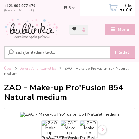
0
ks
+421 907 977 470
EUR
za
0 €
(Po-Pia, 8-18 hod.)
Menu
Hľadať
Úvod
Dekoratívna kozmetika
ZAO - Make-up Pro'Fusion 854 Natural
medium
ZAO - Make-up Pro'Fusion 854
Natural medium