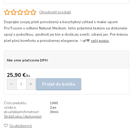
Ohodnotiť produkt
Doprajte svojej pleti prirodzený a bezchybný vzhľad s make-upom
Pro'Fusion v odtieni Natural Medium. Jeho príjemná textúra sa dokonale
spojí s pokožkou, zjednotí jej tón a dodá jej svieži, zdravý jas. Pre krásnu
pleť plnú komfortu a prirodzenej elegancie. ✨🌿🤎
celý popis
Nie sme platcovia DPH
25,90 €
/
ks
Pridať do košíka
Číslo produktu:
1965
výrobca:
Zao
obsah/objem/hmotnosť:
30ml
Strážiť cenu / dostupnosť
Do obľúbených