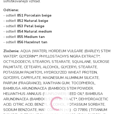
sofistikovanejší vzhľad.
Odtiene:
- odtieň
851 Porcelain beige
- odtieň
852 Natural beige
- odtieň
853 Petal beige
- odtieň
854 Natural medium
- odtieň
855 Medium tan
- odtieň
856 Hazelnut tan
Zloženie:
AQUA (WATER), HORDEUM VULGARE (BARLEY) STEM
WATER*, GLYCERIN**, PHYLLOSTACHYS NIGRA EXTRACT*,
OCTYLDODECYL STEAROYL STEARATE, SQUALANE, SUCROSE
PALMITATE, CETEARYL ALCOHOL, GLYCERYL STEARATE,
POTASSIUM PALMITOYL HYDROLYZED WHEAT PROTEIN,
GLYCERYL CAPRYLATE, MAGNESIUM ALUMINUM SILICATE,
PARFUM (FRAGRANCE), XANTHAN GUM, TOCOPHEROL,
BAMBUSA ARUNDINACEA (BAMBOO) STEM POWDER,
HELIANTHUS ANNUUS (SUNFLOWER) SEED OIL*, BAMBUSA
ARUNDINACEA (BAMBOO) STEM EXTRACT*, DEHYDROACETIC
ACID, CITRIC ACID, BENZYL ALCOHOL, POTASSIUM SORBATE,
SODIUM BENZOATE, MAY CONTAIN (+/-) : CI 77891 (TITANIUM