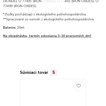
DIOXIDE), CI 77491 (IRON OXIDES), CI 77492 (IRON OXIDES), CI
77499 (IRON OXIDES)
*Zložky pochádzajú z ekologického poľnohospodárstva
**Spracované zo surovín z ekologického poľnohospodárstva.
Balenie:
30ml
Na objednávku, termín odoslania 3-10 pracovných dní!
Súvisiaci tovar
5