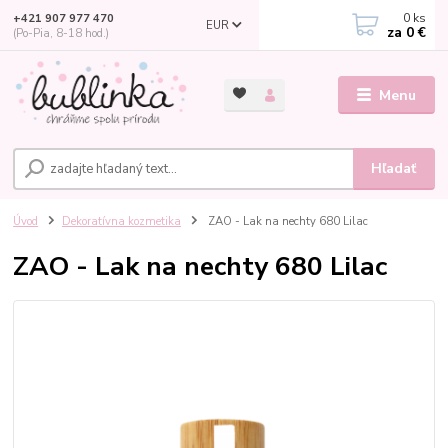
0
ks
+421 907 977 470
EUR
za
0 €
(Po-Pia, 8-18 hod.)
Menu
Hľadať
Úvod
Dekoratívna kozmetika
ZAO - Lak na nechty 680 Lilac
ZAO - Lak na nechty 680 Lilac