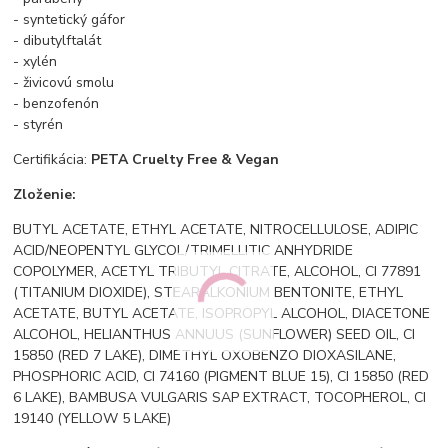
- syntetický gáfor
- dibutylftalát
- xylén
- živicovú smolu
- benzofenón
- styrén
Certifikácia:
PETA
Cruelty Free & Vegan
Zloženie:
BUTYL ACETATE, ETHYL ACETATE, NITROCELLULOSE, ADIPIC
ACID/NEOPENTYL GLYCOL/TRIMELLITIC ANHYDRIDE
COPOLYMER, ACETYL TRIBUTYL CITRATE, ALCOHOL, CI 77891
(TITANIUM DIOXIDE), STEARALKONIUM BENTONITE, ETHYL
ACETATE, BUTYL ACETATE, ISOPROPYL ALCOHOL, DIACETONE
ALCOHOL, HELIANTHUS ANNUUS (SUNFLOWER) SEED OIL, CI
15850 (RED 7 LAKE), DIMETHYL OXOBENZO DIOXASILANE,
PHOSPHORIC ACID, CI 74160 (PIGMENT BLUE 15), CI 15850 (RED
6 LAKE), BAMBUSA VULGARIS SAP EXTRACT, TOCOPHEROL, CI
19140 (YELLOW 5 LAKE)