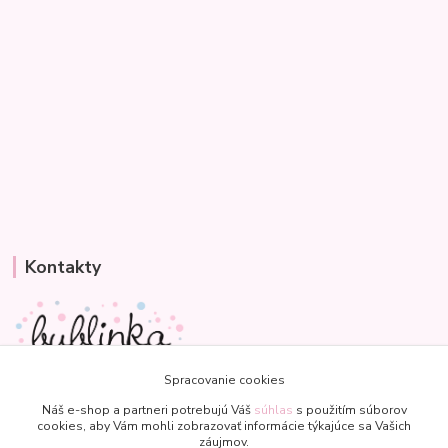
Kontakty
Spracovanie cookies
Veronika
+421 907 977 470
Náš e-shop a partneri potrebujú Váš
súhlas
s použitím súborov
cookies, aby Vám mohli zobrazovať informácie týkajúce sa Vašich
(Po-Pia, 8-18 hod.)
záujmov.