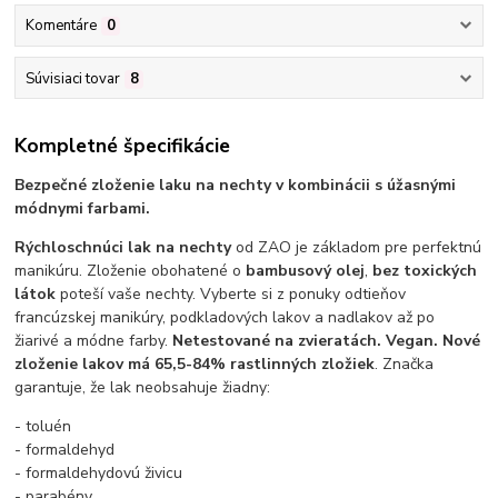
Komentáre
0
Súvisiaci tovar
8
Kompletné špecifikácie
Bezpečné zloženie laku na nechty v kombinácii s úžasnými
módnymi farbami.
Rýchloschnúci lak na nechty
od ZAO je základom pre perfektnú
manikúru. Zloženie obohatené o
bambusový olej
,
bez toxických
látok
poteší vaše nechty. Vyberte si z ponuky odtieňov
francúzskej manikúry, podkladových lakov a nadlakov až po
žiarivé a módne farby.
Netestované na zvieratách. Vegan. Nové
zloženie lakov má 65,5-84% rastlinných zložiek
. Značka
garantuje, že lak neobsahuje žiadny:
- toluén
- formaldehyd
- formaldehydovú živicu
- parabény