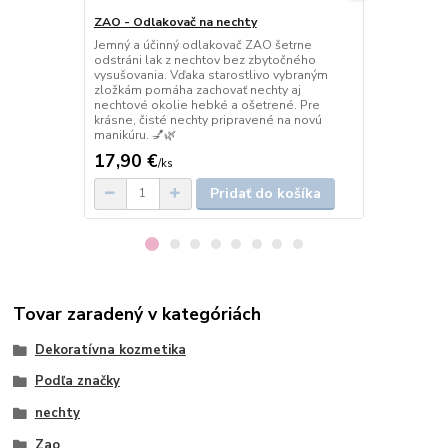
ZAO - Odlakovač na nechty
ZAO - Olejov
nechty 634
Jemný a účinný odlakovač ZAO šetrne
odstráni lak z nechtov bez zbytočného
Doprajte svo
vysušovania. Vďaka starostlivo vybraným
výživu z prír
zložkám pomáha zachovať nechty aj
hydratuje, z
nechtové okolie hebké a ošetrené. Pre
namáhanú kož
krásne, čisté nechty pripravené na novú
Každá kvapka
manikúru. 💅🌿
láskyplnej st
17,90 €
10,20 €
/
ks
/
k
Pridať do košíka
Tovar zaradený v kategóriách
Dekoratívna kozmetika
Podľa značky
nechty
Zao