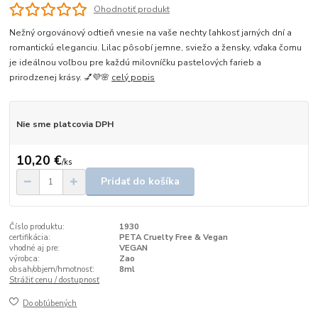
Ohodnotiť produkt
Nežný orgovánový odtieň vnesie na vaše nechty ľahkosť jarných dní a
romantickú eleganciu. Lilac pôsobí jemne, sviežo a žensky, vďaka čomu
je ideálnou voľbou pre každú milovníčku pastelových farieb a
prirodzenej krásy. 💅💜🌸
celý popis
Nie sme platcovia DPH
10,20 €
/
ks
Pridať do košíka
Číslo produktu:
1930
certifikácia:
PETA Cruelty Free & Vegan
vhodné aj pre:
VEGAN
výrobca:
Zao
obsah/objem/hmotnosť:
8ml
Strážiť cenu / dostupnosť
Do obľúbených