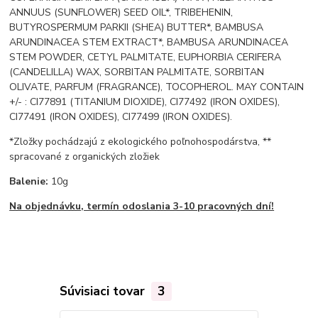
ANNUUS (SUNFLOWER) SEED OIL*, TRIBEHENIN,
BUTYROSPERMUM PARKII (SHEA) BUTTER*, BAMBUSA
ARUNDINACEA STEM EXTRACT*, BAMBUSA ARUNDINACEA
STEM POWDER, CETYL PALMITATE, EUPHORBIA CERIFERA
(CANDELILLA) WAX, SORBITAN PALMITATE, SORBITAN
OLIVATE, PARFUM (FRAGRANCE), TOCOPHEROL. MAY CONTAIN
+/- : CI77891 (TITANIUM DIOXIDE), CI77492 (IRON OXIDES),
CI77491 (IRON OXIDES), CI77499 (IRON OXIDES).
*Zložky pochádzajú z ekologického poľnohospodárstva, **
spracované z organických zložiek
Balenie:
10g
Na objednávku, termín odoslania 3-10 pracovných dní!
Súvisiaci tovar
3