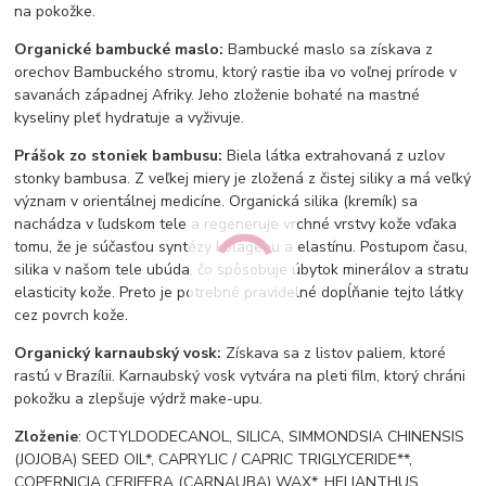
na pokožke.
Organické bambucké maslo:
Bambucké maslo sa získava z
orechov Bambuckého stromu, ktorý rastie iba vo voľnej prírode v
savanách západnej Afriky. Jeho zloženie bohaté na mastné
kyseliny pleť hydratuje a vyživuje.
Prášok zo stoniek bambusu:
Biela látka extrahovaná z uzlov
stonky bambusa. Z veľkej miery je zložená z čistej siliky a má veľký
význam v orientálnej medicíne. Organická silika (kremík) sa
nachádza v ľudskom tele a regeneruje vrchné vrstvy kože vďaka
tomu, že je súčasťou syntézy kolagénu a elastínu. Postupom času,
silika v našom tele ubúda, čo spôsobuje úbytok minerálov a stratu
elasticity kože. Preto je potrebné pravidelné dopĺňanie tejto látky
cez povrch kože.
Organický karnaubský vosk:
Získava sa z listov paliem, ktoré
rastú v Brazílii. Karnaubský vosk vytvára na pleti film, ktorý chráni
pokožku a zlepšuje výdrž make-upu.
Zloženie
: OCTYLDODECANOL, SILICA, SIMMONDSIA CHINENSIS
(JOJOBA) SEED OIL*, CAPRYLIC / CAPRIC TRIGLYCERIDE**,
COPERNICIA CERIFERA (CARNAUBA) WAX*, HELIANTHUS