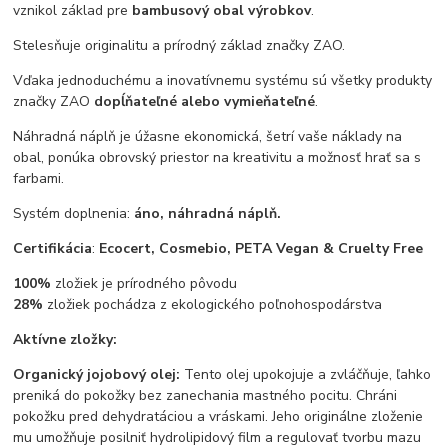
vznikol základ pre
bambusový obal výrobkov
.
Stelesňuje originalitu a prírodný základ značky ZAO.
Vďaka jednoduchému a inovatívnemu systému sú všetky produkty
značky ZAO
dopĺňateľné alebo vymieňateľné
.
Náhradná náplň je úžasne ekonomická, šetrí vaše náklady na
obal, ponúka obrovský priestor na kreativitu a možnosť hrať sa s
farbami.
Systém doplnenia:
áno, náhradná náplň.
Certifikácia
:
Ecocert, Cosmebio, PETA Vegan & Cruelty Free
100%
zložiek je prírodného pôvodu
28%
zložiek pochádza z ekologického poľnohospodárstva
Aktívne zložky:
Organický jojobový olej:
Tento olej upokojuje a zvláčňuje, ľahko
preniká do pokožky bez zanechania mastného pocitu. Chráni
pokožku pred dehydratáciou a vráskami. Jeho originálne zloženie
mu umožňuje posilniť hydrolipidový film a regulovať tvorbu mazu