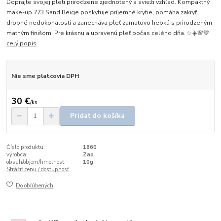
Doprajte svojej pleti prirodzene zjednotený a svieži vzhľad. Kompaktný
make-up 773 Sand Beige poskytuje príjemné krytie, pomáha zakryť
drobné nedokonalosti a zanecháva pleť zamatovo hebkú s prirodzeným
matným finišom. Pre krásnu a upravenú pleť počas celého dňa. ✨☀️🌸💚
celý popis
Nie sme platcovia DPH
30 €
/
ks
Pridať do košíka
Číslo produktu:
1860
výrobca:
Zao
obsah/objem/hmotnosť:
10g
Strážiť cenu / dostupnosť
Do obľúbených