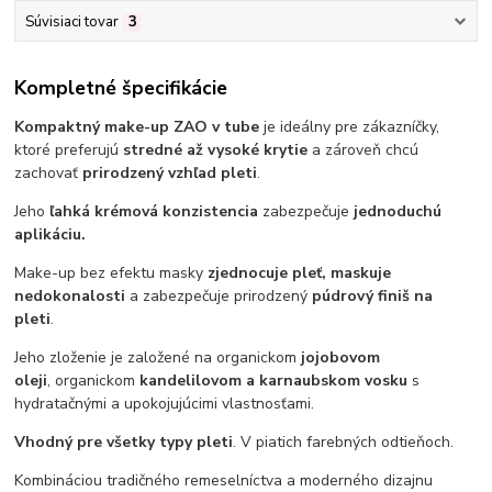
Súvisiaci tovar
3
Kompletné špecifikácie
Kompaktný make-up ZAO v tube
je ideálny pre zákazníčky,
ktoré preferujú
stredné až vysoké krytie
a zároveň chcú
zachovať
prirodzený vzhľad pleti
.
Jeho
ľahká krémová konzistencia
zabezpečuje
jednoduchú
aplikáciu.
Make-up bez efektu masky
zjednocuje pleť, maskuje
nedokonalosti
a zabezpečuje prirodzený
púdrový finiš na
pleti
.
Jeho zloženie je založené na organickom
jojobovom
oleji
, organickom
kandelilovom a karnaubskom vosku
s
hydratačnými a upokojujúcimi vlastnosťami.
Vhodný pre všetky typy pleti
. V piatich farebných odtieňoch.
Kombináciou tradičného remeselníctva a moderného dizajnu