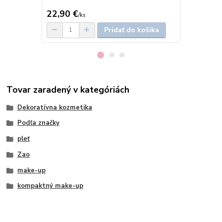
22,90 €
30 €
/
ks
/
ks
Pridať do košíka
Tovar zaradený v kategóriách
Dekoratívna kozmetika
Podľa značky
pleť
Zao
make-up
kompaktný make-up