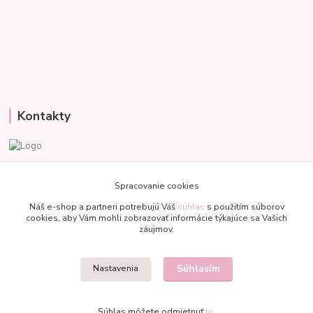
Kontakty
Veronika
+421 907 977 470
Spracovanie cookies
(Po-Pia, 8-18 hod.)
Náš e-shop a partneri potrebujú Váš
súhlas
s použitím súborov
cookies, aby Vám mohli zobrazovať informácie týkajúce sa Vašich
bublinkapu@gmail.com
záujmov.
Súhlasím
Nastavenia
Súhlas môžete odmietnuť
tu
.