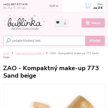
0
ks
+421 907 977 470
EUR
za
0 €
(Po-Pia, 8-18 hod.)
Menu
Hľadať
Úvod
Dekoratívna kozmetika
ZAO - Kompaktný make-up 773 Sand
beige
ZAO - Kompaktný make-up 773
Sand beige