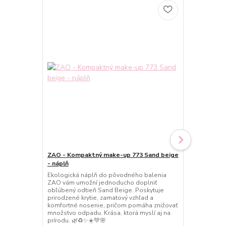
ZAO - Kompaktný make-up 773 Sand beige
ZAO - Komp
- náplň
beige
Ekologická náplň do pôvodného balenia
Doprajte svo
ZAO vám umožní jednoducho doplniť
vzhľad s nád
obľúbený odtieň Sand Beige. Poskytuje
Kompaktný m
prirodzené krytie, zamatový vzhľad a
poskytuje pr
komfortné nosenie, pričom pomáha znižovať
finiš a pomá
množstvo odpadu. Krása, ktorá myslí aj na
Pleť zostáva
prírodu. 🌿♻️✨☀️💚🌸
upravená po