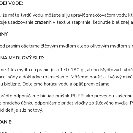
DEJ VODE:
, že máte tvrdú vodu, môžete si ju upraviť z
mäkčovačom vody
, k
je usadzovanie zrazenín v textile (zapranie, šednutie bielizne) a
RNY:
ed praním ošetríme ž
lčovým mydlom
alebo o
livovým mydlom s 
NA MYDLOVÝ SLIZ:
me 1 ks mydla na pranie (cca 170-180 g), alebo
Mydlových vloč
cej sódy a dôkladne rozmiešame. Môžeme použiť aj tyčový mixér
u bielizne. Dolejeme horúcu vodu a opäť premiešame.
 prádlo odporúčame
bieliaci prášok PUER
, ako prevenciu zašednu
e pracieho účinku odporúčame pridať v
ločky zo žlčového mydla
. 
ci deň je sliz hotový.
ANIE: