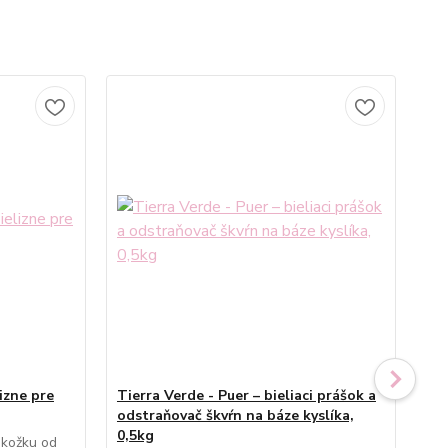
izne pre
Tierra Verde - Puer – bieliaci prášok a
Tie
odstraňovač škvŕn na báze kyslíka,
lev
0,5kg
pokožku od
Plá