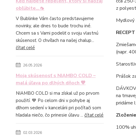
Keď nájdete repelent, ktorý si naozaj
cca 250-3
obľúbite...🦟
z polyest
V Bublinke Vám často predstavujeme
Mydlový s
novinky, ale dnes to bude trochu iné.
RECEPT 
Chcem sa s Vami podeliť o svoju vlastnú
skúsenosť. O chvíľach na našej chalup...
Zmiešame
čítať celé
(napr. 40
Starostli
26.05.2026
Moja skúsenosť s NIAMBO COLD –
Prášok za
malá úľava po dlhých dňoch 💙
DÁVKOVANI
NIAMBO COLD si ma získal už po prvom
na tmavej
použití. 💙 Po celom dni v pohybe aj
pridáme l
dlhom sedení v kancelárii pri počítači som
Zloženie
hľadala niečo, čo prinesie úľavu ...
čítať celé
100% uhl
02.03.2026