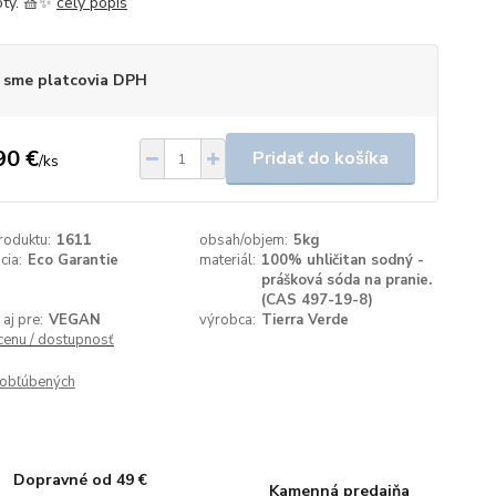
ty. 🧺✨
celý popis
 sme platcovia DPH
90 €
Pridať do košíka
/
ks
roduktu:
1611
obsah/objem:
5kg
ácia:
Eco Garantie
materiál:
100% uhličitan sodný -
prášková sóda na pranie.
(CAS 497-19-8)
aj pre:
VEGAN
výrobca:
Tierra Verde
 cenu / dostupnosť
obľúbených
Dopravné od 49 €
Kamenná predajňa