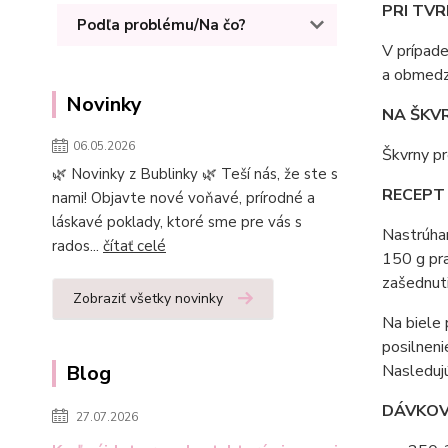
PRI TVR
Podľa problému/Na čo?
V prípade
a obmedzu
Novinky
NA ŠKV
06.05.2026
Škvrny pr
🌿 Novinky z Bublinky 🌿 Teší nás, že ste s
RECEPT 
nami! Objavte nové voňavé, prírodné a
láskavé poklady, ktoré sme pre vás s
Nastrúha
rados...
čítať celé
150 g pra
zašednuti
Zobraziť všetky novinky
Na biele
posilneni
Blog
Nasledujú
DÁVKOV
27.07.2026