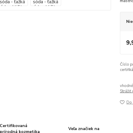
mastno
Nie
9,
Číslo p
certifik
vhodné 
Strážiť
Do 
Certifikovaná
Veľa značiek na
prírodná kozmetika