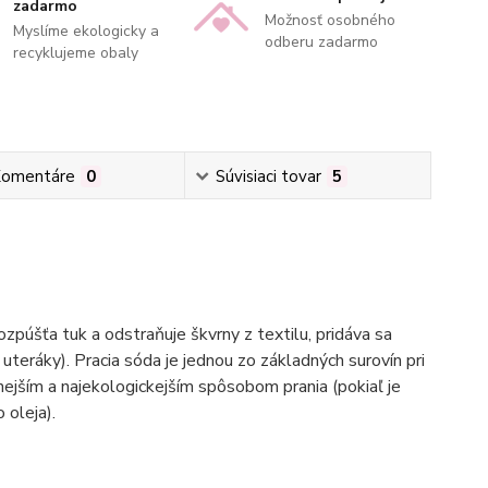
zadarmo
Možnosť osobného
Myslíme ekologicky a
odberu zadarmo
recyklujeme obaly
omentáre
0
Súvisiaci tovar
5
úšťa tuk a odstraňuje škvrny z textilu, pridáva sa
uteráky). Pracia sóda je jednou zo základných surovín pri
nejším a najekologickejším spôsobom prania (pokiaľ je
 oleja).