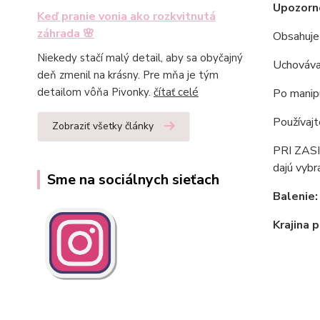
Upozorn
Keď pranie vonia ako rozkvitnutá
záhrada 🌸
Obsahuje 
Niekedy stačí malý detail, aby sa obyčajný
Uchováva
deň zmenil na krásny. Pre mňa je tým
detailom vôňa Pivonky.
čítať celé
Po manipu
Používajt
Zobraziť všetky články
PRI ZASI
dajú vybr
Sme na sociálnych sieťach
Balenie:
Krajina 