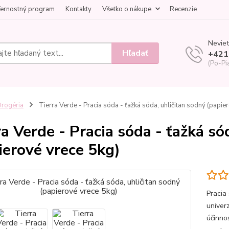
ernostný program
Kontakty
Všetko o nákupe
Recenzie
Neviet
Hľadať
+421
(Po-Pi
rogéria
Tierra Verde - Pracia sóda - ťažká sóda, uhličitan sodný (papie
ra Verde - Pracia sóda - ťažká só
ierové vrece 5kg)
Pracia
univer
účinno