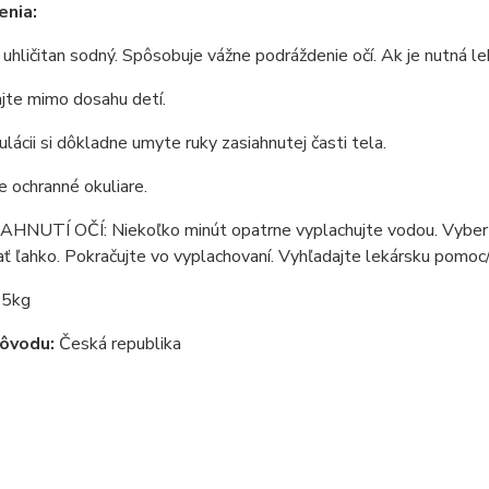
enia:
uhličitan sodný. Spôsobuje vážne podráždenie očí. Ak je nutná l
jte mimo dosahu detí.
lácii si dôkladne umyte ruky zasiahnutej časti tela.
e ochranné okuliare.
AHNUTÍ OČÍ: Niekoľko minút opatrne vyplachujte vodou. Vyberte
ať ľahko. Pokračujte vo vyplachovaní. Vyhľadajte lekársku pomoc
5kg
pôvodu:
Česká republika