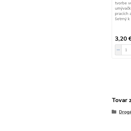
tvorbe v
umývačku
pracích a
šetrný k 
3,20 
Tovar 
Drogé