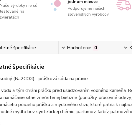
jednom mieste
Naše výrobky nie sú
Podporujeme našich
testované na
slovenských výrobcov
zvieratách
etné špecifikácie
Hodnotenie
0
K
tné špecifikácie
 sodný (Na2CO3) - prášková sóda na pranie.
vodu a tým chráni práčku pred usadzovaním vodného kameňa. Rozp
 a namáčanie silne znečistenej bielizne (ponožky, pracovné odevy, 
máceho pracieho prášku a mydlového slizu, ktoré patria k najlac
hodné mydlo bez syntetickej chémie, parfumov, farbív, palmového
: