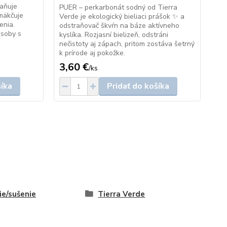
raňuje
sil
PUER – perkarbonát sodný od Tierra
zmäkčuje
prá
Verde je ekologický bieliaci prášok ✨ a
enia.
Lev
odstraňovač škvŕn na báze aktívneho
osoby s
zár
kyslíka. Rozjasní bielizeň, odstráni
pro
nečistoty aj zápach, pritom zostáva šetrný
k prírode aj pokožke.
3,60 €
6,
/
ks
šíka
Pridať do košíka
ie/sušenie
Tierra Verde