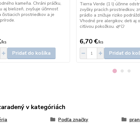
odného kameňa. Chráni práčku,
Tierra Verde (1 l) účinne odst
 aj bielizeň, zvyšuje účinnosť
zvyšky pracích prostriedkov, 
 čistiacich prostriedkov a je
prádlo a znižuje riziko podrážd
prírode.
Vhodné pre alergikov, deti aj 
citlivou pokožkou. 🌿👕
€
6,70 €
/
ks
/
ks
Pridať do košíka
Pridať do ko
zaradený v kategóriách
ria
Podľa značky
pran