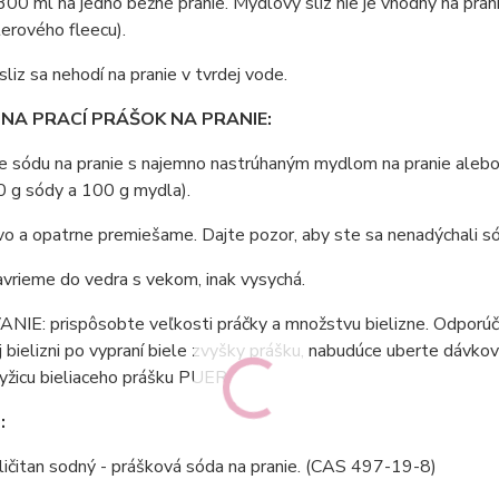
00 ml na jedno bežné pranie. Mydlový sliz nie je vhodný na prani
erového fleecu).
liz sa nehodí na pranie v tvrdej vode.
NA PRACÍ PRÁŠOK NA PRANIE:
 sódu na pranie s najemno nastrúhaným mydlom na pranie alebo
0 g sódy a 100 g mydla).
vo a opatrne premiešame. Dajte pozor, aby ste sa nenadýchali só
vrieme do vedra s vekom, inak vysychá.
E: prispôsobte veľkosti práčky a množstvu bielizne. Odporúčam
 bielizni po vypraní biele zvyšky prášku, nabudúce uberte dávkovan
yžicu
bieliaceho prášku PUER
.
:
ičitan sodný - prášková sóda na pranie. (CAS 497-19-8)