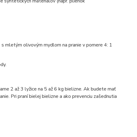
e syntetických materiálov (napr. plienok
 s m
letým olivovým mydlom na pranie
v pomere 4: 1
dy.
e 2 až 3 lyžice na 5 až 6 kg bielizne. Ak budete mať
ie. Pri praní bielej bielizne a ako prevenciu zašednutia