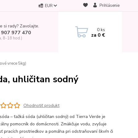
Prihlásenie
EUR
e si rady? Zavolajte.
0
ks
 907 977 470
za
0 €
a, 8-18 hod.)
rové vrece 5kg)
da, uhličitan sodný
Ohodnotiť produkt
 sóda – ťažká sóda (uhličitan sodný) od Tierra Verde je
zálny pomocník do domácnosti. Zmäkčuje vodu, zvyšuje
sť pracích prostriedkov a pomáha pri odstraňovaní škvŕn či