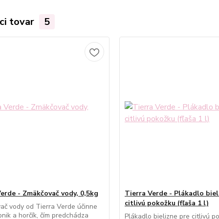
ci tovar
5
Verde - Zmäkčovač vody, 0,5kg
Tierra Verde - Plákadlo biel
citlivú pokožku (fľaša 1 l)
č vody od Tierra Verde účinne
pnik a horčík, čím predchádza
Plákadlo bielizne pre citlivú 