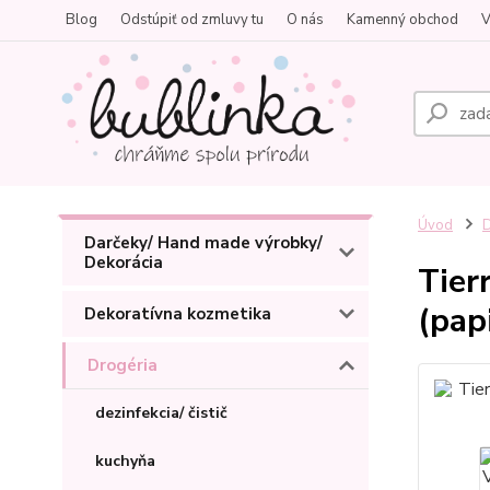
Blog
Odstúpiť od zmluvy tu
O nás
Kamenný obchod
V
Úvod
D
Darčeky/ Hand made výrobky/
Dekorácia
Tier
(pap
Dekoratívna kozmetika
Drogéria
dezinfekcia/ čistič
kuchyňa