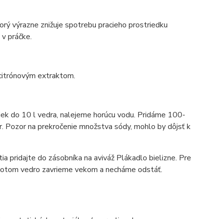
torý výrazne znižuje spotrebu pracieho prostriedku
 v práčke.
citrónovým extraktom
.
iek
do 10 l vedra, nalejeme horúcu vodu. Pridáme 100-
. Pozor na prekročenie množstva sódy, mohlo by dôjsť k
tia pridajte do zásobníka na aviváž
Plákadlo bielizne
. Pre
Potom vedro zavrieme vekom a necháme odstáť.