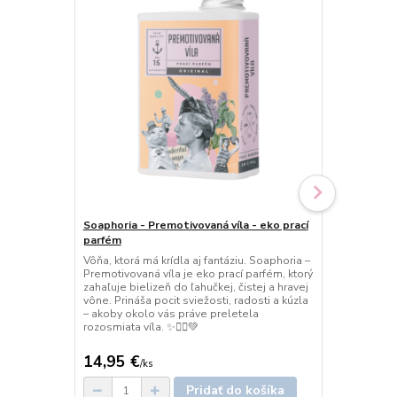
Soaphoria - Premotivovaná víla - eko prací
Soaphoria - 
parfém
textilný a b
Vôňa, ktorá má krídla aj fantáziu. Soaphoria –
Vôňa, ktorá 
Premotivovaná víla je eko prací parfém, ktorý
každého kút
zahaľuje bielizeň do ľahučkej, čistej a hravej
kráľovná je p
vône. Prináša pocit sviežosti, radosti a kúzla
novej generá
– akoby okolo vás práve preletela
sviežej, kriš
rozosmiata víla. ✨🧚‍♀️💚
Pre domov, 
luxus. ✨❄️👑
14,95 €
23,90 €
/
ks
/
k
Pridať do košíka