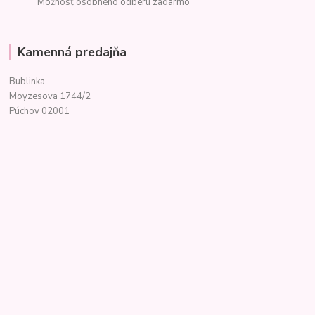
Možnosť osobného odberu zadarmo
Kamenná predajňa
Bublinka
Moyzesova 1744/2
Púchov 02001