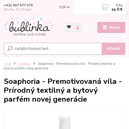
0
ks
+421 907 977 470
EUR
za
0 €
(Po-Pia, 8-18 hod.)
Menu
Hľadať
Úvod
Drogéria
Soaphoria - Premotivovaná víla - Prírodný textilný a
bytový parfém novej generácie
Soaphoria - Premotivovaná víla -
Prírodný textilný a bytový
parfém novej generácie