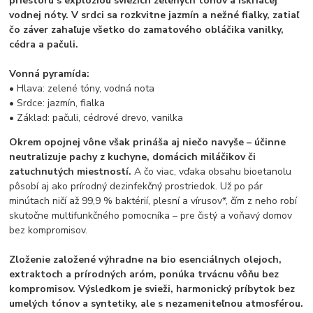
priestoru s explóziou sviežich zelených tónov a iskriacej
vodnej nóty. V srdci sa rozkvitne jazmín a nežné fialky, zatiaľ
čo záver zahaľuje všetko do zamatového obláčika vanilky,
cédra a pačuli.
Vonná pyramída:
• Hlava: zelené tóny, vodná nota
• Srdce: jazmín, fialka
• Základ: pačuli, cédrové drevo, vanilka
Okrem opojnej vône však prináša aj niečo navyše – účinne
neutralizuje pachy z kuchyne, domácich miláčikov či
zatuchnutých miestností.
A čo viac, vďaka obsahu bioetanolu
pôsobí aj ako prírodný dezinfekčný prostriedok. Už po pár
minútach ničí až 99,9 % baktérií, plesní a vírusov*, čím z neho robí
skutočne multifunkčného pomocníka – pre čistý a voňavý domov
bez kompromisov.
Zloženie založené výhradne na bio esenciálnych olejoch,
extraktoch a prírodných aróm, ponúka trvácnu vôňu bez
kompromisov. Výsledkom je svieži, harmonický príbytok bez
umelých tónov a syntetiky, ale s nezameniteľnou atmosférou.