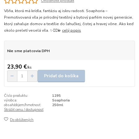
Ohodnotiť produkt
Vôňa, ktorá má krídla, fantáziu aj iskru radosti. Soaphoria –
Premotivovaná víla je prírodný textilný a bytový parfém novej generácie,
ktorý zahaľuje domov a textílie do ľahučkej, čistej a hravej vône. Ako keď
okolo preletí veselá víla. ✨🧚‍♀️💫
celý popis
Nie sme platcovia DPH
23,90 €
/
ks
Pridať do košíka
Číslo produktu:
1295
výrobca:
Soaphoria
obsah/objem/hmotnosť:
250ml
Strážiť cenu / dostupnosť
Do obľúbených