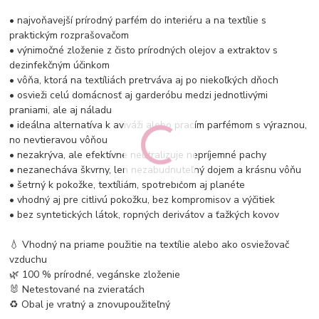
• najvoňavejší prírodný parfém do interiéru a na textílie s
praktickým rozprašovačom
• výnimočné zloženie z čisto prírodných olejov a extraktov s
dezinfekčným účinkom
• vôňa, ktorá na textíliách pretrváva aj po niekoľkých dňoch
• osvieži celú domácnosť aj garderóbu medzi jednotlivými
praniami, ale aj náladu
• ideálna alternatíva k aviváži alebo pracím parfémom s výraznou,
no nevtieravou vôňou
• nezakrýva, ale efektívne neutralizuje nepríjemné pachy
• nezanecháva škvrny, len nezabudnuteľný dojem a krásnu vôňu
• šetrný k pokožke, textíliám, spotrebičom aj planéte
• vhodný aj pre citlivú pokožku, bez kompromisov a výčitiek
• bez syntetických látok, ropných derivátov a ťažkých kovov
💧 Vhodný na priame použitie na textílie alebo ako osviežovač
vzduchu
🌿 100 % prírodné, vegánske zloženie
🐰 Netestované na zvieratách
♻️ Obal je vratný a znovupoužiteľný