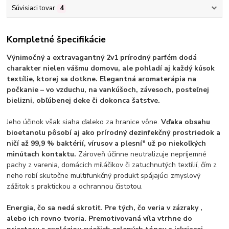
Súvisiaci tovar
4
Kompletné špecifikácie
Výnimočný a extravagantný 2v1 prírodný parfém dodá
charakter nielen vášmu domovu, ale pohladí aj každý kúsok
textílie, ktorej sa dotkne. Elegantná aromaterápia na
počkanie – vo vzduchu, na vankúšoch, závesoch, posteľnej
bielizni, obľúbenej deke či dokonca šatstve.
Jeho účinok však siaha ďaleko za hranice vône.
Vďaka obsahu
bioetanolu pôsobí aj ako prírodný dezinfekčný prostriedok a
ničí až 99,9 % baktérií, vírusov a plesní* už po niekoľkých
minútach kontaktu.
Zároveň účinne neutralizuje nepríjemné
pachy z varenia, domácich miláčikov či zatuchnutých textílií, čím z
neho robí skutočne multifunkčný produkt spájajúci zmyslový
zážitok s praktickou a ochrannou čistotou.
Energia, čo sa nedá skrotiť. Pre tých, čo veria v zázraky ,
alebo ich rovno tvoria. Premotivovaná víla vtrhne do