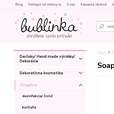
Blog
Odstúpiť od zmluvy tu
O nás
Kamenný obchod
V
Úvod
D
Darčeky/ Hand made výrobky/
Dekorácia
Soap
Dekoratívna kozmetika
Drogéria
dezinfekcia/ čistič
kuchyňa