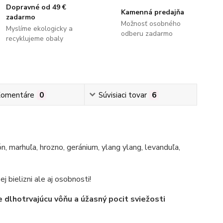
Dopravné od 49 €
Kamenná predajňa
zadarmo
Možnosť osobného
Myslíme ekologicky a
odberu zadarmo
recyklujeme obaly
omentáre
0
Súvisiaci tovar
6
ón, marhuľa, hrozno, geránium, ylang ylang, levanduľa,
 bielizni ale aj osobnosti!
e dlhotrvajúcu vôňu a úžasný pocit sviežosti