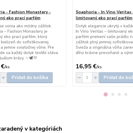
ia - Fashion Monastery -
Soaphoria - In Vino Veritas 
aný eko prací parfém
limitovaný eko prací parfém
ie vonia ako módny zážitok.
Dotyk elegancie ukrytý v každ
a – Fashion Monastery je
In Vino Veritas – limitovaný ek
ný eko prací parfém, ktorý
parfém premení vaše prádlo n
 bielizeň do sofistikovanej,
zážitok plný jemnej sofistikova
j a jemne sviatočnej vône. Pre
Svieža a originálna vôňa zanec
de sa každý dotyk textílií stáva
dlho krásne prevoňané a výn
tuálom krásy. ✨🕊️💛
 €
16,95 €
/
ks
/
ks
Pridať do košíka
Pridať do ko
zaradený v kategóriách