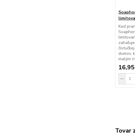
Soaphor
limitov
Keď pran
Soaphori
limitova
zahaľuje
čistučke
domov, k
malým ri
16,95
Tovar 