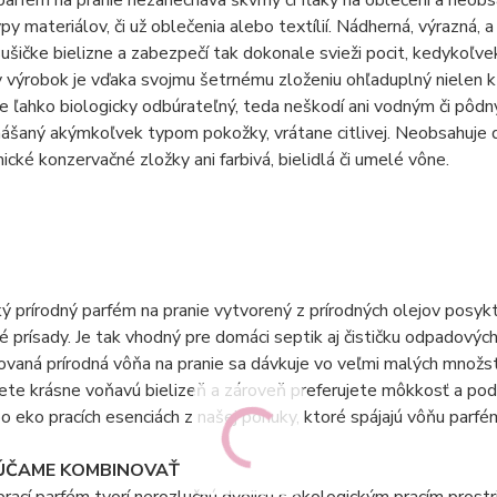
py materiálov, či už oblečenia alebo textílií. Nádherná, výrazná,
sušičke bielizne a zabezpečí tak dokonale svieži pocit, kedykoľvek
výrobok je vďaka svojmu šetrnému zloženiu ohľaduplný nielen k 
je ľahko biologicky odbúrateľný, teda neškodí ani vodným či pôd
ášaný akýmkoľvek typom pokožky, vrátane citlivej. Neobsahuje d
mické konzervačné zložky ani farbivá, bielidlá či umelé vône.
ý prírodný parfém na pranie vytvorený z prírodných olejov posyk
é prísady. Je tak vhodný pre domáci septik aj čističku odpadových
vaná prírodná vôňa na pranie sa dávkuje vo veľmi malých množstv
jete krásne voňavú bielizeň a zároveň preferujete môkkosť a po
po eko pracích esenciách z našej ponuky, ktoré spájajú vôňu parfém
ČAME KOMBINOVAŤ
prací parfém tvorí nerozlučnú dvojicu s ekologickým pracím prost