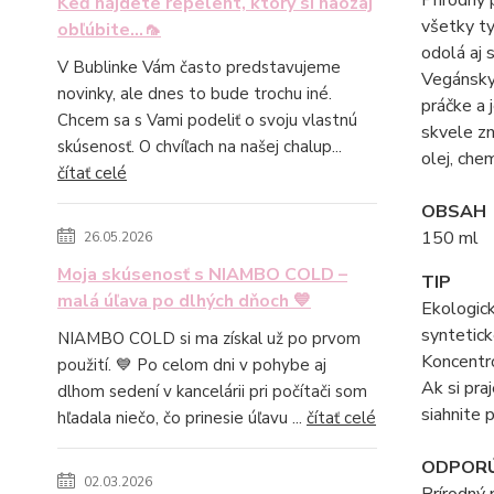
Keď nájdete repelent, ktorý si naozaj
všetky ty
obľúbite...🦟
odolá aj 
V Bublinke Vám často predstavujeme
Vegánsky 
novinky, ale dnes to bude trochu iné.
práčke a 
Chcem sa s Vami podeliť o svoju vlastnú
skvele zn
skúsenosť. O chvíľach na našej chalup...
olej, che
čítať celé
OBSAH
150 ml
26.05.2026
Moja skúsenosť s NIAMBO COLD –
TIP
malá úľava po dlhých dňoch 💙
Ekologick
syntetick
NIAMBO COLD si ma získal už po prvom
Koncentro
použití. 💙 Po celom dni v pohybe aj
Ak si pra
dlhom sedení v kancelárii pri počítači som
siahnite 
hľadala niečo, čo prinesie úľavu ...
čítať celé
ODPORÚ
02.03.2026
Prírodný 