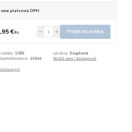
 sme platcovia DPH
,95 €
Pridať do košíka
/
ks
roduktu:
1085
výrobca:
Soaphoria
objem/hmotnosť:
150ml
Strážiť cenu / dostupnosť
obľúbených