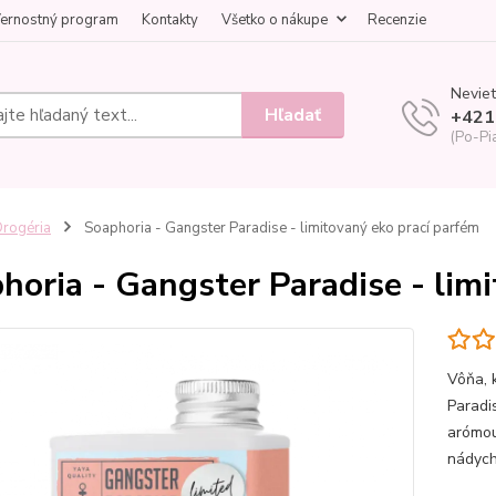
ernostný program
Kontakty
Všetko o nákupe
Recenzie
Neviet
Hľadať
+421
(Po-Pi
rogéria
Soaphoria - Gangster Paradise - limitovaný eko prací parfém
horia - Gangster Paradise - lim
Vôňa, 
Paradi
arómou
nádych