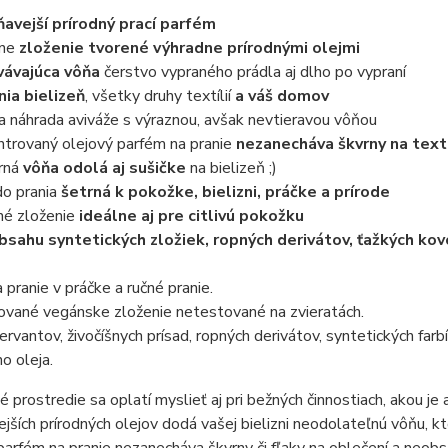
ňavejší prírodný prací parfém
tne
zloženie tvorené výhradne prírodnými olejmi
vávajúca vôňa
čerstvo vypraného prádla aj dlho po vypraní
nia bielizeň
, všetky druhy textílií
a váš domov
 náhrada aviváže s výraznou, avšak nevtieravou vôňou
trovaný olejový parfém na pranie
nezanecháva škvrny na textí
rná
vôňa odolá aj sušičke
na bielizeň ;)
o prania
šetrná k pokožke, bielizni, práčke a prírode
né zloženie
ideálne aj pre citlivú pokožku
bsahu syntetických zložiek, ropných derivátov, ťažkých kov
 pranie v práčke a ručné pranie.
ované vegánske zloženie netestované na zvieratách.
rvantov, živočíšnych prísad, ropných derivátov, syntetických farbív
o oleja.
é prostredie sa oplatí myslieť aj pri bežných činnostiach, akou je
ejších prírodných olejov dodá vašej bielizni neodolateľnú vôňu, k
parfém na pranie nezanecháva škvrny či fľaky na oblečení a neobs