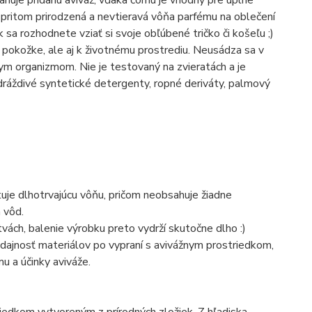
 a pritom prirodzená a nevtieravá vôňa parfému na oblečení
 sa rozhodnete vziať si svoje obľúbené tričko či košeľu ;)
pokožke, ale aj k životnému prostrediu. Neusádza sa v
nym organizmom. Nie je testovaný na zvieratách a je
ráždivé syntetické detergenty, ropné deriváty, palmový
tuje dlhotrvajúcu vôňu, pričom neobsahuje žiadne
 vôd.
ách, balenie výrobku preto vydrží skutočne dlho :)
ddajnosť materiálov po vypraní s avivážnym prostriedkom,
u a účinky aviváže.
riedkom vytvoreným z prírodných zložiek. Z hľadiska