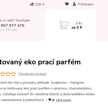
Prihlásenie
EUR
e si rady? Zavolajte.
0
ks
 907 977 470
za
0 €
a, 8-18 hod.)
itovaný eko prací parfém
Ohodnotiť produkt
ktorá má štýl a poriadny attitude. Soaphoria – Gangster
se je limitovaný eko prací parfém s výraznou, charizmatickou
. Zahaľuje bielizeň do odvážnej čistoty a dodá každému kúsku
 sebavedomia a jedinečnosti. ✨🖤🔥
celý popis