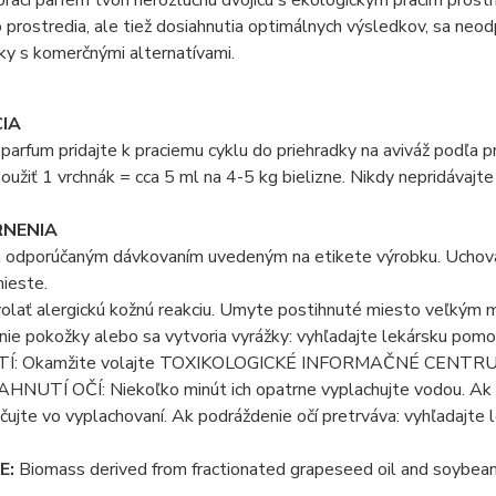
 prostredia, ale tiež dosiahnutia optimálnych výsledkov, sa neo
ky s komerčnými alternatívami.
CIA
 parfum pridajte k praciemu cyklu do priehradky na aviváž podľa p
užiť 1 vrchnák = cca 5 ml na 4-5 kg bielizne. Nikdy nepridávajte 
NENIA
a odporúčaným dávkovaním uvedeným na etikete výrobku. Uchová
ieste.
lať alergickú kožnú reakciu. Umyte postihnuté miesto veľkým m
ie pokožky alebo sa vytvoria vyrážky: vyhľadajte lekársku pomo
TÍ: Okamžite volajte TOXIKOLOGICKÉ INFORMAČNÉ CENTRUM. 
HNUTÍ OČÍ: Niekoľko minút ich opatrne vyplachujte vodou. Ak 
ačujte vo vyplachovaní. Ak podráždenie očí pretrváva: vyhľadajte
E:
Biomass derived from fractionated grapeseed oil and soybean o