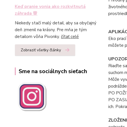
Keď pranie vonia ako rozkvitnutá
životného
záhrada 🌸
prostried
Niekedy stačí malý detail, aby sa obyčajný
deň zmenil na krásny. Pre mňa je tým
APLIKÁ
detailom vôňa Pivonky.
čítať celé
Eko prací
môžete po
Zobraziť všetky články
UPOZOR
Riaďte s
Sme na sociálnych sieťach
suchom m
Môže vyvo
podrážden
PO POŽI
PO ZASIA
ich. Pokr
ZLOŽENI
extracts