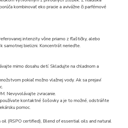
dporúča kombinovať eko pracie a avivážne či parfémové
referovanej intenzity vône priamo z fľaštičky, alebo
k samotnej bielizni. Koncentrát nerieďte.
vajte mimo dosahu detí. Skladujte na chladnom a
nožstvom pokiaľ možno vlažnej vody. Ak sa prejaví
c.
Nevyvolávajte zvracanie.
používate kontaktné šošovky a je to možné, odstráňte
 lekársku pomoc.
il (RSPO certified), Blend of essential oils and natural