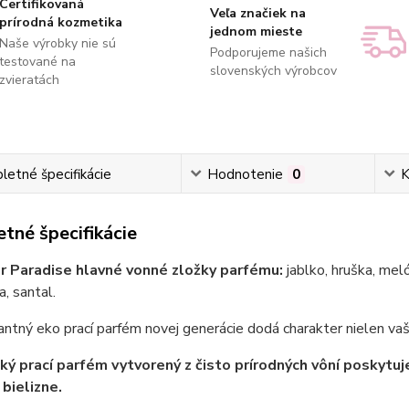
Certifikovaná
Veľa značiek na
prírodná kozmetika
jednom mieste
Naše výrobky nie sú
Podporujeme našich
testované na
slovenských výrobcov
zvieratách
etné špecifikácie
Hodnotenie
0
K
tné špecifikácie
r Paradise hlavné vonné zložky parfému:
jablko, hruška, mel
a, santal.
ntný eko prací parfém novej generácie dodá charakter nielen vašej
ký prací parfém vytvorený z čisto prírodných vôní poskytuj
 bielizne.