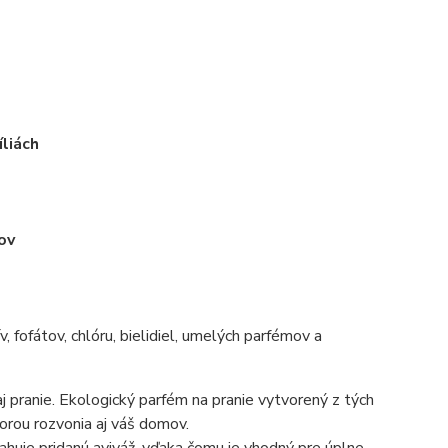
liách
ov
, fofátov, chlóru, bielidiel, umelých parfémov a
 aj pranie. Ekologický parfém na pranie vytvorený z tých
torou rozvonia aj váš domov.
ahuje pridanú aviváž, vďaka čomu je vhodný pre úplne