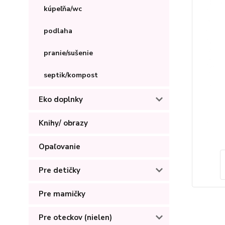
kúpeľňa/wc
podlaha
pranie/sušenie
septik/kompost
Eko doplnky
Knihy/ obrazy
Opaľovanie
Pre detičky
Pre mamičky
Pre oteckov (nielen)