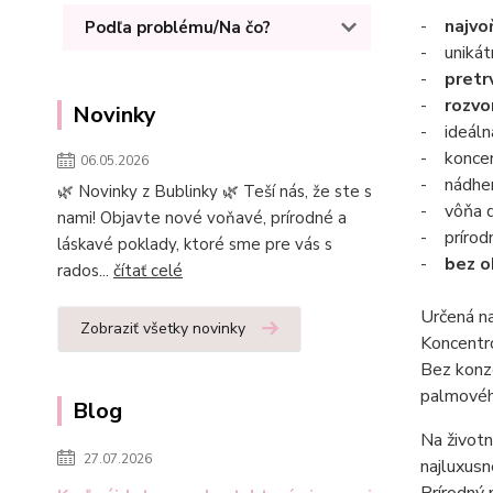
-
najvo
Podľa problému/Na čo?
- uniká
-
pretr
-
rozvo
Novinky
- ideálna
- koncen
06.05.2026
- nádhe
🌿 Novinky z Bublinky 🌿 Teší nás, že ste s
- vôňa d
nami! Objavte nové voňavé, prírodné a
- prírod
láskavé poklady, ktoré sme pre vás s
-
bez o
rados...
čítať celé
Určená na
Zobraziť všetky novinky
Koncentr
Bez konze
palmovéh
Blog
Na životn
27.07.2026
najluxusn
Prírodný 