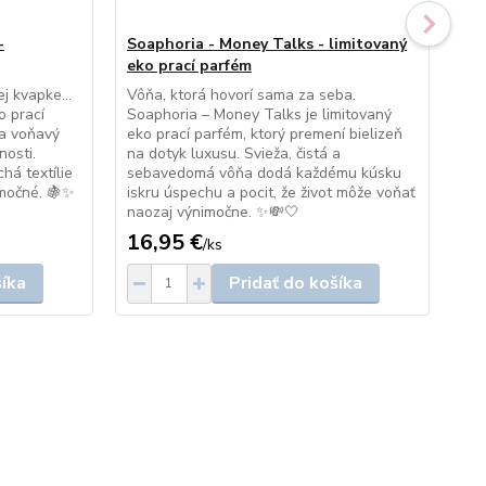
-
Soaphoria - Money Talks - limitovaný
So
eko prací parfém
li
ej kvapke…
Vôňa, ktorá hovorí sama za seba.
Vôň
o prací
Soaphoria – Money Talks je limitovaný
Soa
a voňavý
eko prací parfém, ktorý premení bielizeň
lim
nosti.
na dotyk luxusu. Svieža, čistá a
kor
há textílie
sebavedomá vôňa dodá každému kúsku
Zah
imočné. 🍇✨
iskru úspechu a pocit, že život môže voňať
drz
naozaj výnimočne. ✨💸🤍
dob
16,95 €
16
/
ks
šíka
Pridať do košíka