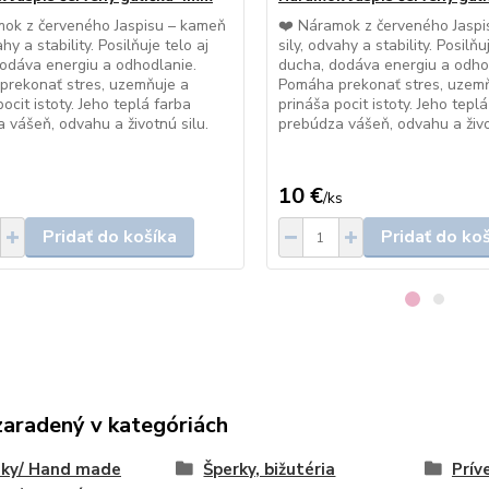
mok z červeného Jaspisu – kameň
❤️ Náramok z červeného Jasp
ahy a stability. Posilňuje telo aj
sily, odvahy a stability. Posilňu
odáva energiu a odhodlanie.
ducha, dodáva energiu a odho
prekonať stres, uzemňuje a
Pomáha prekonať stres, uzem
ocit istoty. Jeho teplá farba
prináša pocit istoty. Jeho tepl
 vášeň, odvahu a životnú silu.
prebúdza vášeň, odvahu a živo
10 €
/
ks
Pridať do košíka
Pridať do ko
zaradený v kategóriách
eky/ Hand made
Šperky, bižutéria
Prív