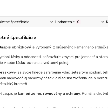
etné špecifikácie
Hodnotenie
0
K
tné špecifikácie
Jaspis obrázkový
je vyrobený z brúseného kamenného srdiečka,
ymbol lásky a oddanosti, zdôrazňuje zmysel pre jemnosť a staros
ie v sebe lásku, ochranu a vnútorný pokoj.
brázkový
- za svoje hnedé zafarbenie vďačí železitým oxidom. Je
omu napovedá aj samotný názov. Z hľadiska zloženia ide o odrodu
štalický kremeň.
ý Jaspis je
kameň zeme, rovnováhy a ochrany
. Pomáha ukotviť