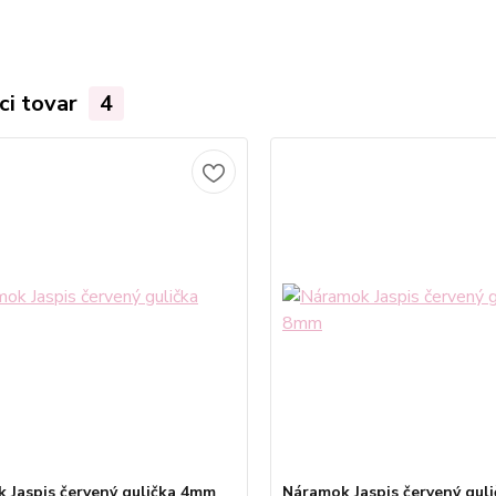
ci tovar
4
 Jaspis červený gulička 4mm
Náramok Jaspis červený gul