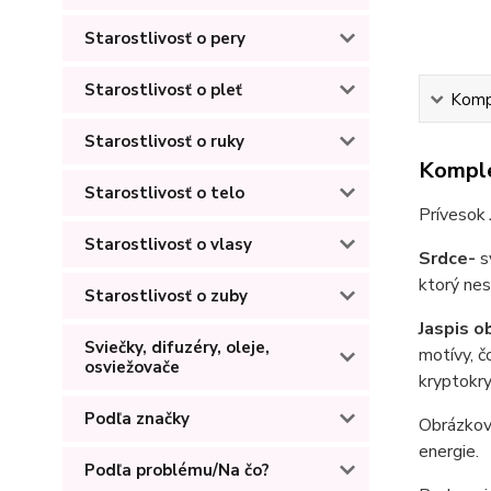
Starostlivosť o pery
Starostlivosť o pleť
Kompl
Starostlivosť o ruky
Komple
Starostlivosť o telo
Prívesok
Starostlivosť o vlasy
Srdce-
s
ktorý nes
Starostlivosť o zuby
Jaspis o
Sviečky, difuzéry, oleje,
motívy, č
osviežovače
kryptokry
Podľa značky
Obrázkov
energie.
Podľa problému/Na čo?