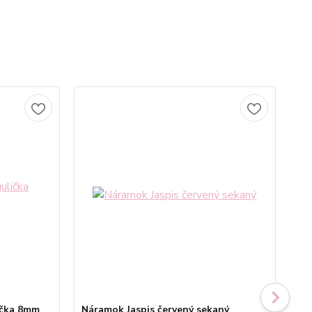
ička 8mm
Náramok Jaspis červený sekaný
Ná