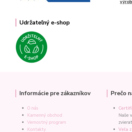
výrob
Udržateľný e-shop
Informácie pre zákazníkov
Prečo n
O nás
Certif
Kamenný obchod
Naše v
Vernostný program
zviera
Kontakty
Veľa 