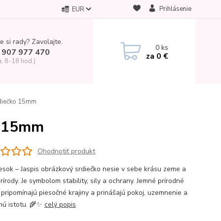
Prihlásenie
EUR
e si rady? Zavolajte.
0
ks
 907 977 470
za
0 €
a, 8-18 hod.)
rdiečko 15mm
ko 15mm
Ohodnotiť produkt
vesok – Jaspis obrázkový srdiečko nesie v sebe krásu zeme a
rírody. Je symbolom stability, sily a ochrany. Jemné prírodné
 pripomínajú piesočné krajiny a prinášajú pokoj, uzemnenie a
nú istotu. 🌾✨
celý popis