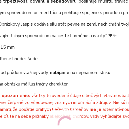
je
trpezlivosť, odvahu a sebadôveru
, posilňuje imunitu, tráviac
ým sprievodcom pri meditácii a prehlbuje spojenie s prírodou i pr
Obrázkový Jaspis dodáva silu stáť pevne na zemi, nech chráni tvo
vojím tichým sprievodcom na ceste harmónie a istoty.“ 🧡✨
15 mm
tiene hnedej, šedej,...
od prúdom vlažnej vody,
nabíjanie
na nepriamom slnku.
a obrázku má ilustračný charakter.
 upozornenie:
všetky tu uvedené údaje o liečivých vlastnostia
vne, čerpané zo všeobecnej známych informácií a zdrojov. Nie sú n
amäti, že použitie drahých liečivých kameňov
nie je
alternatívnou
že cítite na sebe príznaky akejkoľvek choroby, vždy vyhľadajte sv