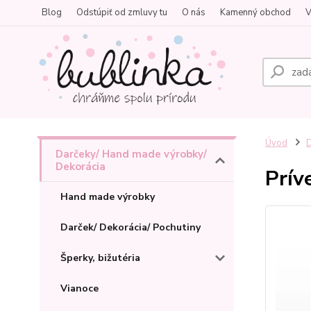
Blog
Odstúpiť od zmluvy tu
O nás
Kamenný obchod
V
Úvod
D
Darčeky/ Hand made výrobky/
Dekorácia
Prív
Hand made výrobky
Darček/ Dekorácia/ Pochutiny
Šperky, bižutéria
Vianoce