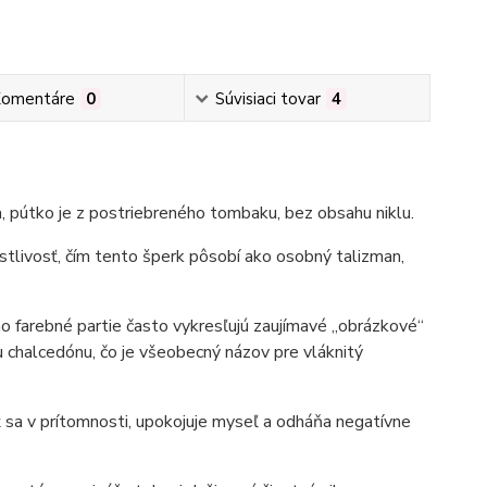
omentáre
0
Súvisiaci tovar
4
 pútko je z postriebreného tombaku, bez obsahu niklu.
tlivosť, čím tento šperk pôsobí ako osobný talizman,
ho farebné partie často vykresľujú zaujímavé „obrázkové“
 chalcedónu, čo je všeobecný názov pre vláknitý
 sa v prítomnosti, upokojuje myseľ a odháňa negatívne