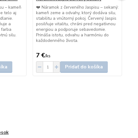
8
isu – kameň
❤️ Náramok z červeného Jaspisu – sekaný:
je telo aj
kameň zeme a odvahy, ktorý dodáva silu,
Nár
dlanie.
stabilitu a vnútorný pokoj. Červený Jaspis
Zem
ňuje a
posilňuje vitalitu, chráni pred negatívnou
sil
á farba
energiou a podporuje sebavedomie.
prí
tnú silu.
Prináša istotu, odvahu a harmóniu do
chr
každodenného života.
kam
na
7 €
9 
/
ks
šíka
Pridať do košíka
esok