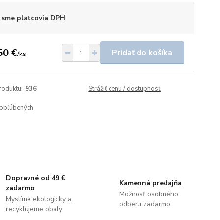
 sme platcovia DPH
50 €
Pridať do košíka
/
ks
roduktu:
936
Strážiť cenu / dostupnosť
obľúbených
Dopravné od 49 €
Kamenná predajňa
zadarmo
Možnosť osobného
Myslíme ekologicky a
odberu zadarmo
recyklujeme obaly