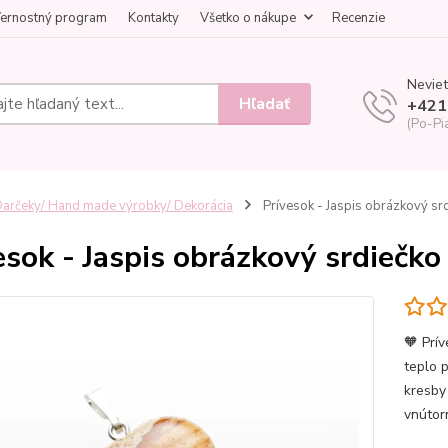
ernostný program
Kontakty
Všetko o nákupe
Recenzie
Neviet
Hľadať
+421
(Po-Pi
arčeky/ Hand made výrobky/ Dekorácia
Prívesok - Jaspis obrázkový s
esok - Jaspis obrázkový srdieč
🧡 Prí
teplo p
kresby
vnútor