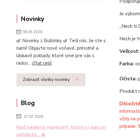
Podporu
Je výborn
Novinky
„Nech ti 
06.05.2026
Nech je t
🌿 Novinky z Bublinky 🌿 Teší nás, že ste s
nami! Objavte nové voňavé, prírodné a
Veľkosť:
láskavé poklady, ktoré sme pre vás s
rados...
čítať celé
Farba:
od
Očista:
p
Zobraziť všetky novinky
Produkt n
Blog
Dôležité
informatí
27.07.2026
vždy na p
prípade, 
Keď nájdete repelent, ktorý si naozaj
obľúbite...🦟