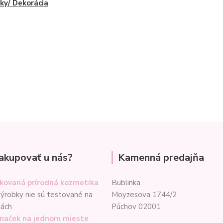
ky/ Dekorácia
akupovať u nás?
Kamenná predajňa
ikovaná prírodná kozmetika
Bublinka
ýrobky nie sú testované na
Moyzesova 1744/2
tách
Púchov 02001
značek na jednom mieste