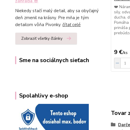
záhrada 🌸
❤️ Nára
Niekedy stačí malý detail, aby sa obyčajný
sily, odv
ducha, d
deň zmenil na krásny. Pre mňa je tým
Pomáha 
detailom vôňa Pivonky.
čítať celé
prináša p
prebúdza
Zobraziť všetky články
9 €
/
ks
Sme na sociálnych sieťach
Spolahlivy e-shop
Tovar 
Darč