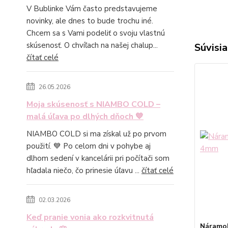
V Bublinke Vám často predstavujeme
novinky, ale dnes to bude trochu iné.
Chcem sa s Vami podeliť o svoju vlastnú
skúsenosť. O chvíľach na našej chalup...
Súvisia
čítať celé
26.05.2026
Moja skúsenosť s NIAMBO COLD –
malá úľava po dlhých dňoch 💙
NIAMBO COLD si ma získal už po prvom
použití. 💙 Po celom dni v pohybe aj
dlhom sedení v kancelárii pri počítači som
hľadala niečo, čo prinesie úľavu ...
čítať celé
02.03.2026
Keď pranie vonia ako rozkvitnutá
Náramok