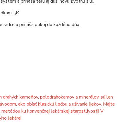
i systém a prináša telu aj duši novú životnú silu.
edkami. 🌿
je srdce a prináša pokoj do každého dňa.
ch drahých kameňov, polodrahokamov a minerálov, sú len
ávodom, ako obísť klasickú liečbu a užívanie liekov. Majte
 metódou ku konvenčnej lekárskej starostlivosti! V
ojho lekára!