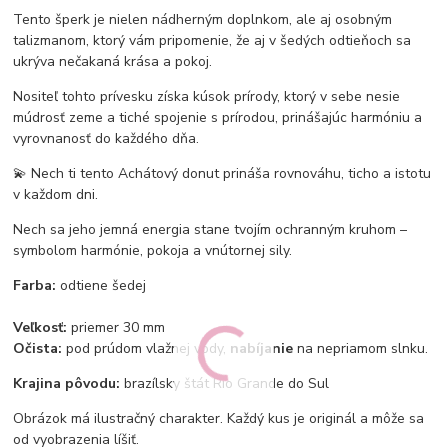
Tento šperk je nielen nádherným doplnkom, ale aj osobným
talizmanom, ktorý vám pripomenie, že aj v šedých odtieňoch sa
ukrýva nečakaná krása a pokoj.
Nositeľ tohto prívesku získa kúsok prírody, ktorý v sebe nesie
múdrosť zeme a tiché spojenie s prírodou, prinášajúc harmóniu a
vyrovnanosť do každého dňa.
💫 Nech ti tento Achátový donut prináša rovnováhu, ticho a istotu
v každom dni.
Nech sa jeho jemná energia stane tvojím ochranným kruhom –
symbolom harmónie, pokoja a vnútornej sily.
Farba:
odtiene šedej
Veľkosť:
priemer 30 mm
Očista:
pod prúdom vlažnej vody,
nabíjanie
na nepriamom slnku.
Krajina pôvodu:
brazílsky štát Rio Grande do Sul
Obrázok má ilustračný charakter. Každý kus je originál a môže sa
od vyobrazenia líšiť.