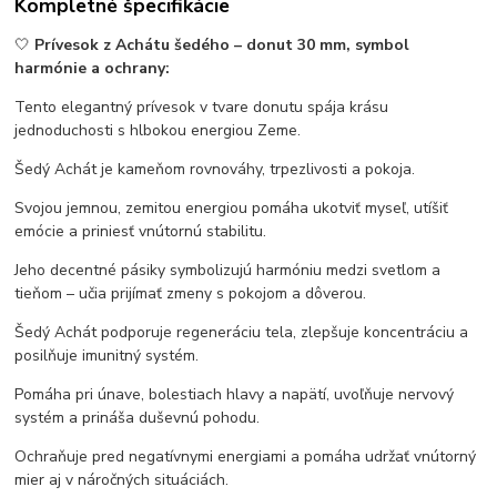
Kompletné špecifikácie
🤍
Prívesok z Achátu šedého – donut 30 mm, symbol
harmónie a ochrany:
Tento elegantný prívesok v tvare donutu spája krásu
jednoduchosti s hlbokou energiou Zeme.
Šedý Achát je kameňom rovnováhy, trpezlivosti a pokoja.
Svojou jemnou, zemitou energiou pomáha ukotviť myseľ, utíšiť
emócie a priniesť vnútornú stabilitu.
Jeho decentné pásiky symbolizujú harmóniu medzi svetlom a
tieňom – učia prijímať zmeny s pokojom a dôverou.
Šedý Achát podporuje regeneráciu tela, zlepšuje koncentráciu a
posilňuje imunitný systém.
Pomáha pri únave, bolestiach hlavy a napätí, uvoľňuje nervový
systém a prináša duševnú pohodu.
Ochraňuje pred negatívnymi energiami a pomáha udržať vnútorný
mier aj v náročných situáciách.