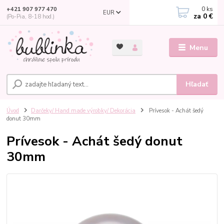
0
ks
+421 907 977 470
EUR
za
0 €
(Po-Pia, 8-18 hod.)
Menu
Hľadať
Úvod
Darčeky/ Hand made výrobky/ Dekorácia
Prívesok - Achát šedý
donut 30mm
Prívesok - Achát šedý donut
30mm