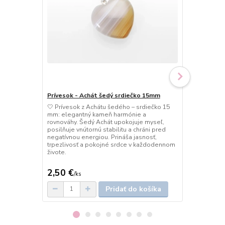
Prívesok - Achát šedý srdiečko 15mm
Prívesok - A
🤍 Prívesok z Achátu šedého – srdiečko 15
🤍 Prívesok 
mm: elegantný kameň harmónie a
jemný kameň 
rovnováhy. Šedý Achát upokojuje myseľ,
Achát upokoj
posilňuje vnútornú stabilitu a chráni pred
prináša vnút
negatívnou energiou. Prináša jasnosť,
trpezlivosť 
trpezlivosť a pokojné srdce v každodennom
telom a duš
živote.
2,50 €
3 €
/
ks
/
ks
Pridať do košíka