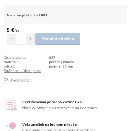
Nie sme platcovia DPH
5 €
/
ks
Pridať do košíka
Číslo produktu:
927
materiál:
prírodný kameň
veľkosť:
priemer 30mm
Strážiť cenu / dostupnosť
Do obľúbených
Certifikovaná prírodná kozmetika
Naše výrobky nie sú testované na zvieratách
Veľa značiek na jednom mieste
Podporujeme našich slovenských výrobcov