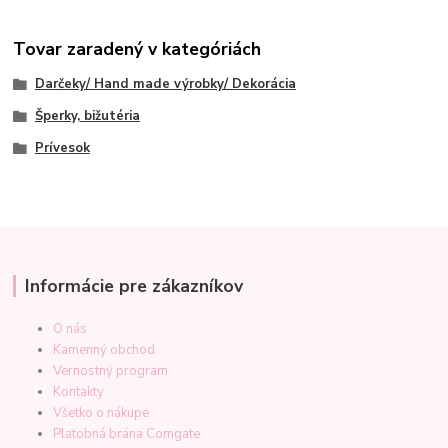
Tovar zaradený v kategóriách
Darčeky/ Hand made výrobky/ Dekorácia
Šperky, bižutéria
Prívesok
Informácie pre zákazníkov
O nás
Kamenný obchod
Vernostný program
Kontakty
Všetko o nákupe
Platobná brána Comgate