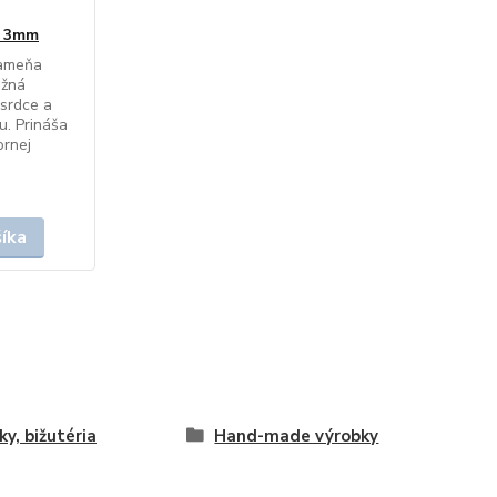
a 3mm
kameňa
ežná
 srdce a
u. Prináša
ornej
šíka
ky, bižutéria
Hand-made výrobky