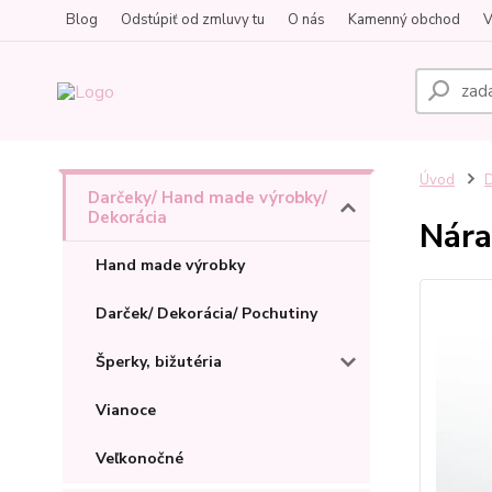
Blog
Odstúpiť od zmluvy tu
O nás
Kamenný obchod
V
Úvod
D
Darčeky/ Hand made výrobky/
Dekorácia
Nára
Hand made výrobky
Darček/ Dekorácia/ Pochutiny
Šperky, bižutéria
Vianoce
Veľkonočné