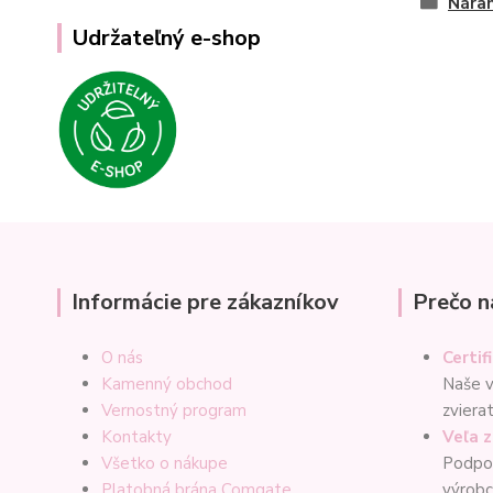
Nára
Udržateľný e-shop
Informácie pre zákazníkov
Prečo n
O nás
Certif
Kamenný obchod
Naše v
Vernostný program
zviera
Kontakty
Veľa 
Všetko o nákupe
Podpor
Platobná brána Comgate
výrob