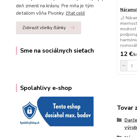
deň zmenil na krásny. Pre mňa je tým
Náramo
detailom vôňa Pivonky.
čítať celé
🌙 Nára
miernost
Zobraziť všetky články
modrosť 
podporuj
harmóniu
rovnováh
Sme na sociálnych sieťach
12 €
/
k
Spolahlivy e-shop
Tovar 
Darč
výrob