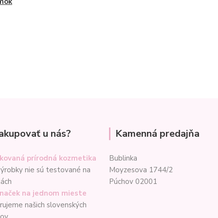
mok
akupovať u nás?
Kamenná predajňa
ikovaná prírodná kozmetika
Bublinka
ýrobky nie sú testované na
Moyzesova 1744/2
tách
Púchov 02001
značek na jednom mieste
ujeme našich slovenských
cov