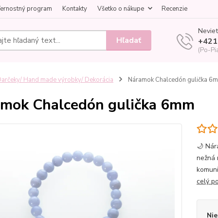
ernostný program
Kontakty
Všetko o nákupe
Recenzie
Neviet
Hľadať
+421
(Po-Pi
arčeky/ Hand made výrobky/ Dekorácia
Náramok Chalcedón gulička 6
mok Chalcedón gulička 6mm
🌙 Nár
nežná 
komuni
celý p
Nie