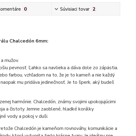
omentáre
0
Súvisiaci tovar
2
erálu Chalcedón 6mm:
n a mužov.
pšiu pevnosť. Ľahko sa navlieka a dáva dole zo zápästia.
ebo farbou, vzhľadom na to, že je to kameň a nie každý
naopak mu pridáva jedinečnosť. Je to šperk, aký budeš
zenej harmónie. Chalcedón, známy svojimi upokojujúcimi
ja a čistoty. Jemne zaoblené, hladké korálky
né vody a pokoj v duši.
pretože Chalcedón je kameňom rovnováhy, komunikácie a
ody, ktorá vytvorila tieto krásne tvary. Je ideálny pre