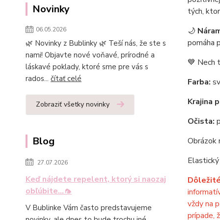
Novinky
tých, kto
06.05.2026
🌙
Náram
pomáha pr
🌿 Novinky z Bublinky 🌿 Teší nás, že ste s
nami! Objavte nové voňavé, prírodné a
💙 Nech t
láskavé poklady, ktoré sme pre vás s
rados...
čítať celé
Farba:
sv
Krajina 
Zobraziť všetky novinky
Očista:
p
Blog
Obrázok m
Elastický
27.07.2026
Keď nájdete repelent, ktorý si naozaj
Dôležité
obľúbite...🦟
informatí
vždy na p
V Bublinke Vám často predstavujeme
prípade, 
novinky, ale dnes to bude trochu iné.