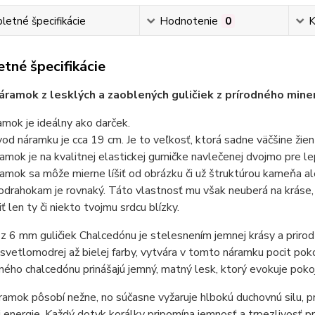
etné špecifikácie
Hodnotenie
0
K
tné špecifikácie
áramok z lesklých a zaoblených guličiek z prírodného min
amok je ideálny ako darček.
od náramku je cca 19 cm. Je to veľkosť, ktorá sadne väčšine žie
amok je na kvalitnej elastickej gumičke navlečenej dvojmo pre le
amok sa môže mierne líšiť od obrázku či už štruktúrou kameňa al
odrahokam je rovnaký. Táto vlastnosť mu však neuberá na kráse, 
iť len ty či niekto tvojmu srdcu blízky.
 6 mm guličiek Chalcedónu je stelesnením jemnej krásy a prirod
svetlomodrej až bielej farby, vytvára v tomto náramku pocit poko
ého chalcedónu prinášajú jemný, matný lesk, ktorý evokuje pokoj
amok pôsobí nežne, no súčasne vyžaruje hlbokú duchovnú silu, 
j energie. Každý dotyk korálky pripomína jemnosť a trpezlivosť prír