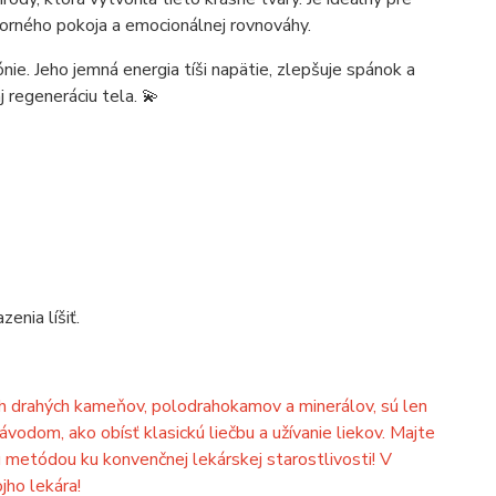
útorného pokoja a emocionálnej rovnováhy.
ie. Jeho jemná energia tíši napätie, zlepšuje spánok a
j regeneráciu tela. 💫
enia líšiť.
ch drahých kameňov, polodrahokamov a minerálov, sú len
ávodom, ako obísť klasickú liečbu a užívanie liekov. Majte
 metódou ku konvenčnej lekárskej starostlivosti! V
ojho lekára!