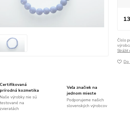
13
Číslo p
výrobc
Strážiť
Do 
Certifikovaná
Veľa značiek na
prírodná kozmetika
jednom mieste
Naše výrobky nie sú
Podporujeme našich
testované na
slovenských výrobcov
zvieratách