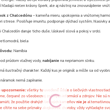
rí hľadajú nielen krásny šperk, ale aj nástroj na znovunájdenie vn
ok z Chalcedónu
– kameňa mieru, upokojenia a vnútornej harmón
i strese. Posilňuje imunitu, podporuje dýchací systém, hlasivky a
i Chalcedón daruje ticho duše, láskavé slová a pokoj v srdci.
etlomodrá, biela
pôvodu:
Namíbia
od prúdom vlažnej vody,
nabíjanie
na nepriamom slnku.
á ilustračný charakter. Každý kus je originál a môže sa od vyobraz
 náramok nemá zapínanie.
 upozornenie:
všetky tu uvedené údaje o liečivých vlastnostia
vne, čerpané zo všeobecnej známych informácií a zdrojov. Nie sú n
amäti, že použitie drahých liečivých kameňov
nie je
alternatívnou
že cítite na sebe príznaky akejkoľvek choroby, vždy vyhľadajte sv