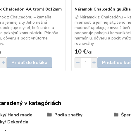
k Chalcedón AA troml 8x12mm
Náramok Chalcedón guličk
mok z Chalcedónu – kameňa
🌙 Náramok z Chalcedónu – 
i a jemnej sily. Jeho nežná
miernosti a jemnej sily. Jeho n
upokojuje myseľ, lieči srdce a
modrosť upokojuje myseľ, lieči
e pokojnú komunikáciu. Prináša
podporuje pokojnú komunikáci
, dôveru a pocit vnútornej
harmóniu, dôveru a pocit vnút
y.
rovnováhy.
10 €
s
/
ks
Pridať do košíka
Pridať do ko
zaradený v kategóriách
eky/ Hand made
Podľa značky
Šper
ky/ Dekorácia