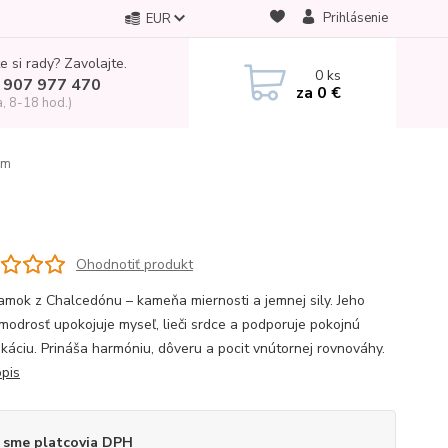
Prihlásenie
EUR
e si rady? Zavolajte.
0
ks
 907 977 470
za
0 €
a, 8-18 hod.)
mm
Ohodnotiť produkt
amok z Chalcedónu – kameňa miernosti a jemnej sily. Jeho
modrosť upokojuje myseľ, lieči srdce a podporuje pokojnú
káciu. Prináša harmóniu, dôveru a pocit vnútornej rovnováhy.
opis
 sme platcovia DPH