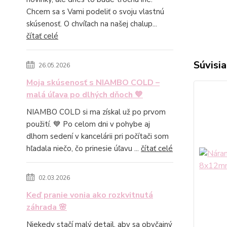
Chcem sa s Vami podeliť o svoju vlastnú
skúsenosť. O chvíľach na našej chalup...
čítať celé
Súvisia
26.05.2026
Moja skúsenosť s NIAMBO COLD –
malá úľava po dlhých dňoch 💙
NIAMBO COLD si ma získal už po prvom
použití. 💙 Po celom dni v pohybe aj
dlhom sedení v kancelárii pri počítači som
hľadala niečo, čo prinesie úľavu ...
čítať celé
02.03.2026
Keď pranie vonia ako rozkvitnutá
záhrada 🌸
Niekedy stačí malý detail, aby sa obyčajný