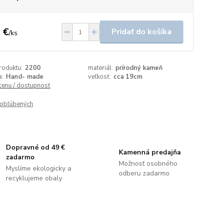
 €
Pridať do košíka
/
ks
roduktu:
2200
materiál:
prírodný kameň
a:
Hand- made
veľkosť:
cca 19cm
 cenu / dostupnosť
obľúbených
Dopravné od 49 €
Kamenná predajňa
zadarmo
Možnosť osobného
Myslíme ekologicky a
odberu zadarmo
recyklujeme obaly