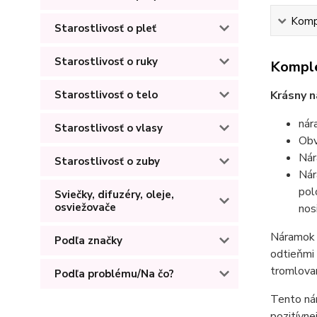
Kompl
Starostlivosť o pleť
Starostlivosť o ruky
Komple
Starostlivosť o telo
Krásny n
nár
Starostlivosť o vlasy
Obv
Nár
Starostlivosť o zuby
Nár
pol
Sviečky, difuzéry, oleje,
osviežovače
nos
Náramok z
Podľa značky
odtieňmi 
tromlovan
Podľa problému/Na čo?
Tento nár
pozitívne