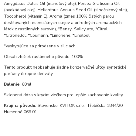
Amygdalus Dulcis Oil (mandľový olej), Persea Gratissima Oil
(avokádový olej), Helianthus Annuus Seed Oil (slnečnicový olej),
Tocopherol (vitamín E), Aroma (zmes 100% čistých parou
destilovaných esenciálnych olejov a prírodných aromatických
látok z rastlinných surovín), *Benzyl Salicylate, *Citral,
*Citronellol, *Coumarin, *Limonene, *Linalool
*vyskytujúce sa prirodzene v siliciach
Obsah zložiek rastlinného pôvodu: 100%.
Tento produkt neobsahuje žiadne konzervačné látky, syntetické
parfumy či ropné deriváty.
Balenie:
60ml
Sklenená dóza s krycím viečkom pre lepšie zachovanie kvality.
Krajina pôvodu:
Slovensko, KVITOK s.r.o., Třebíčska 1844/20
Humenné 066 01