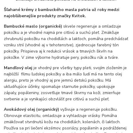
Šľahané krémy z bambuckého masla patria už roky medzi
najobľúbenejšie produkty značky Kvitok.
Bambucké maslo (organické)
skvele regeneruje a omladzuje
pokožku a je vhodné najmä pre citlivú a suchú pleť. Zmäkčuje
zhrubnutú pokožku na chodidlách a lakťoch, pomáha predchádzať
vzniku strií (vhodné aj v tehotenstve), zjednocuje farebný tón
pokožky. Prispieva aj k redukcii vrások a tmavých škvŕn na
pokožke. V zime výborne hydratuje pery, pokožku rúk a tváre.
Mandľový olej
je vhodný pre všetky typy pleti, svojím zložením je
najbližší filmu ľudskej pokožky a iba málo ľudí má na tento olej
alergiu, preto je vhodný aj pre jemnú detskú pokožku. Má
ukľudňujúce účinky, spomaľuje starnutie pokožky, upokojuje
zápaly, popáleniny, zosvetľuje tmavé škvrny na koži, zmierňuje
svrbenie a je vynikajúci obzvlášť pre citlivú a suchú pleť.
Avokádový olej (organický)
vyživuje a regeneruje pokožku.
Obnovuje elasticitu, omladzuje a vyhladzuje vrásky. Pomáha
zmäkčovať stvrdnutú kožu na chodidlách, kolenách, či lakťoch.
Používa sa pri liečení ekzémov, psoriázy, popálenín a podráždenej