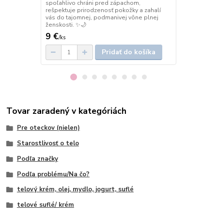
spoľahlivo chráni pred zápachom,
Universe vás
rešpektuje prirodzenosť pokožky a zahalí
kompozície, 
vás do tajomnej, podmanivej vône plnej
vnútornú silu
ženskosti. ✨🌙
9 €
25,90 €
/
ks
/
k
Pridať do košíka
Tovar zaradený v kategóriách
Pre oteckov (nielen)
Starostlivosť o telo
Podľa značky
Podľa problému/Na čo?
telový krém, olej, mydlo, jogurt, suflé
telové suflé/ krém