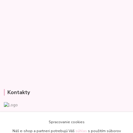
Kontakty
Veronika
+421 907 977 470
Spracovanie cookies
(Po-Pia, 8-18 hod.)
Náš e-shop a partneri potrebujú Váš
súhlas
s použitím súborov