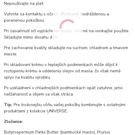
Nepoužívajte na pleť.
Vyhnite sa kontaktu s očami, sliznicami, podráždenou a
poranenou pokožkou.
Pri zasiahnutí očí vypláchnite vodou. Určené na vonkajšie použitie.
Skladujte mimo dosahu detí.
Pre zachovanie kvality skladujte na suchom, chladnom a tmavom
mieste.
Pri skladovaní krému v teplejších podmienkach môže dôjsť k
roztopeniu krému a oddeleniu olejov od masla, čo však nemá
vplyv na kvalitu výrobku.
Po uskladnení v chladnejších podmienkach opäť zatuhne, jeho
našľahanosť a objem sa však stráca.
Tip:
Pre trvácnejšiu vôňu vašej pokožky kombinujte s ostatnými
produktami z kolekcie UNIVERSE.
Zloženie:
Butyrospermum Parkii Butter (bambucké maslo), Prunus