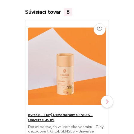
Súvisiaci tovar
8
Kvitok - Tuhý Dezodorant SENSES -
Kvitok - SE
Universe 45 ml
Universe 30
Dotkni sa svojho vnútorného vesmíru… Tuhý
Tajomná vôň
dezodorant Kvitok SENSES – Universe
Toaletný par