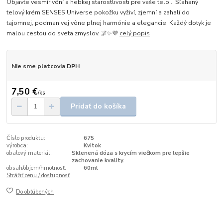
Objavte vesmír vôní a hebkej starostlivosti pre vaše telo… Šľahaný
telový krém SENSES Universe pokožku vyživí, zjemní a zahalí do
tajomnej, podmanivej vône plnej harmónie a elegancie. Každý dotyk je
malou cestou do sveta zmyslov. 🌌✨💜
celý popis
Nie sme platcovia DPH
7,50 €
/
ks
Pridať do košíka
Číslo produktu:
675
výrobca:
Kvitok
obalový materiál:
Sklenená dóza s krycím viečkom pre lepšie
zachovanie kvality.
obsah/objem/hmotnosť:
60ml
Strážiť cenu / dostupnosť
Do obľúbených