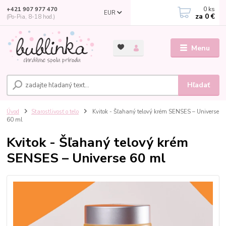
0
ks
+421 907 977 470
EUR
za
0 €
(Po-Pia, 8-18 hod.)
Menu
Hľadať
Úvod
Starostlivosť o telo
Kvitok - Šľahaný telový krém SENSES – Universe
60 ml
Kvitok - Šľahaný telový krém
SENSES – Universe 60 ml