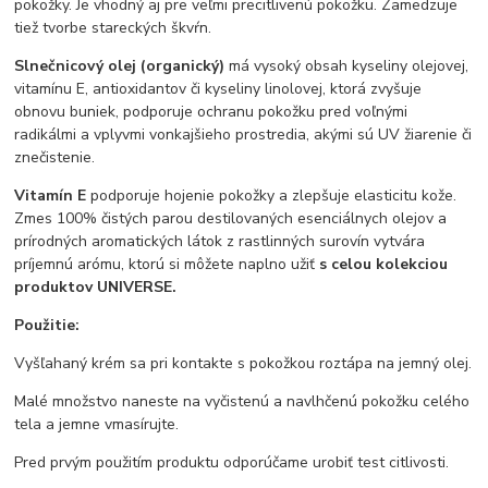
pokožky. Je vhodný aj pre veľmi precitlivenú pokožku. Zamedzuje
tiež tvorbe stareckých škvŕn.
Slnečnicový olej
(organický)
má vysoký obsah kyseliny olejovej,
vitamínu E, antioxidantov či kyseliny linolovej, ktorá zvyšuje
obnovu buniek, podporuje ochranu pokožku pred voľnými
radikálmi a vplyvmi vonkajšieho prostredia, akými sú UV žiarenie či
znečistenie.
Vitamín E
podporuje hojenie pokožky a zlepšuje elasticitu kože.
Zmes 100% čistých parou destilovaných esenciálnych olejov a
prírodných aromatických látok z rastlinných surovín vytvára
príjemnú arómu, ktorú si môžete naplno užiť
s celou kolekciou
produktov UNIVERSE.
Použitie:
Vyšľahaný krém sa pri kontakte s pokožkou roztápa na jemný olej.
Malé množstvo naneste na vyčistenú a navlhčenú pokožku celého
tela a jemne vmasírujte.
Pred prvým použitím produktu odporúčame urobiť test citlivosti.