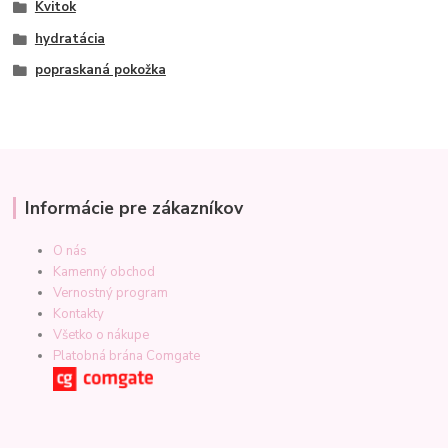
Kvitok
hydratácia
popraskaná pokožka
Informácie pre zákazníkov
O nás
Kamenný obchod
Vernostný program
Kontakty
Všetko o nákupe
Platobná brána Comgate