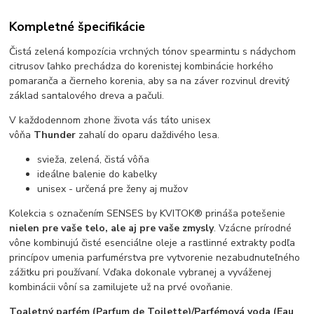
Kompletné špecifikácie
Čistá zelená kompozícia vrchných tónov spearmintu s nádychom
citrusov ľahko prechádza do korenistej kombinácie horkého
pomaranča a čierneho korenia, aby sa na záver rozvinul drevitý
základ santalového dreva a pačuli.
V každodennom zhone života vás táto unisex
vôňa
Thunder
zahalí do oparu daždivého lesa.
svieža, zelená, čistá vôňa
ideálne balenie do kabelky
unisex - určená pre ženy aj mužov
Kolekcia s označením SENSES by KVITOK® prináša potešenie
nielen pre vaše telo, ale aj pre vaše zmysly
. Vzácne prírodné
vône kombinujú čisté esenciálne oleje a rastlinné extrakty podľa
princípov umenia parfumérstva pre vytvorenie nezabudnuteľného
zážitku pri používaní. Vďaka dokonale vybranej a vyváženej
kombinácii vôní sa zamilujete už na prvé ovoňanie.
Toaletný parfém (Parfum de Toilette)/Parfémová voda (Eau