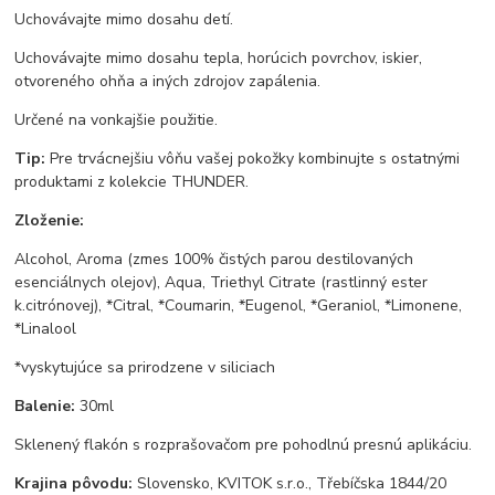
Uchovávajte mimo dosahu detí.
Uchovávajte mimo dosahu tepla, horúcich povrchov, iskier,
otvoreného ohňa a iných zdrojov zapálenia.
Určené na vonkajšie použitie.
Tip:
Pre trvácnejšiu vôňu vašej pokožky kombinujte s ostatnými
produktami z kolekcie THUNDER.
Zloženie:
Alcohol, Aroma (zmes 100% čistých parou destilovaných
esenciálnych olejov), Aqua, Triethyl Citrate (rastlinný ester
k.citrónovej), *Citral, *Coumarin, *Eugenol, *Geraniol, *Limonene,
*Linalool
*vyskytujúce sa prirodzene v siliciach
Balenie:
30ml
Sklenený flakón s rozprašovačom pre pohodlnú presnú aplikáciu.
Krajina pôvodu:
Slovensko, KVITOK s.r.o., Třebíčska 1844/20