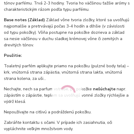
tónov parfému. Trvá 2-3 hodiny. Tvoria ho väčšinou ťažšie arómy s
charakteristickým rázom podľa typu parfému.
Base notes (Základ)
Základ vône tvoria zložky, ktoré sa uvoľňujú
najpomalšie a pretrvávajú počas 3-4 hodín a dlhšie (v závislosti
od typu pokožky). Vôňa postupne na pokožke dozrieva a základ
sa nesie väčšinou v duchu sladkej krémovej vône či zemitých a
drevitých tónov.
Použitie:
Toaletný parfém aplikujte priamo na pokožku (pulzné body tela) –
krk, vnútorná strana zápästia, vnútorná strana lakťa, vnútorná
strana kolena, za uši…
Nechajte, nech sa parfum vstrebe, po pokožke
nešúchajte
napr.
zápästím o zápästie, teplom sa uvoľňujú vonné zložky rýchlejšie a
výdrž klesá.
Nepoužívajte na citlivú a podráždenú pokožku.
Zabráňte kontaktu s očami. V prípade ich zasiahnutia, oči
vypláchnite veľkým množstvom vody.