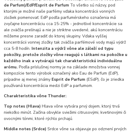
de Parfum)/EdP/Esprit de Parfum
To všetko sú názvy, pod
ktorými je možné naše parfémy vďaka koncentrácii vonných
zložiek pomenovať. EdP podľa parfumérskeho označenia má
zvyčajne koncentráciu cca 15-25% - jednotlivé koncentrácie sa
ale zväčša prelínajú a nie je striktne uvedené, akú koncentráciu
môžeme presne zaradiť do ktorej skupiny. Vďaka vyššej
koncentrácii vonnej zložky tak zväčša parfémové vody majú výdrž
cca 5-8 hodín.
Intenzita a výdrž vône ale záleží od typu
pokožky, pretože zložky vône reagujú s látkami na pokožke u
každého inak a vytvárajú tak charakteristickú individuálnu
arómu.
Podľa príslušnej normy je na základe množstva vonnej
kompozície tento výrobok označený ako Eau de Parfum (EdP),
prípadne aj menej známy
Esprit de Parfum
(ESdP), čo je zriedka
používaná koncentrácia medzi EdP a parfumom.
Charakteristika vône Thunder:
Top notes (Hlava)
Hlava vône vytvára prvý dojem, ktorý trvá
niekoľko minút. Začína obvykle sviežimi citrusovými, kvetinovými či
ovocnými tónmi, ktoré rýchlo prchajú.
Middle notes (Srdce)
Srdce vône sa objavuje po odznení prvých