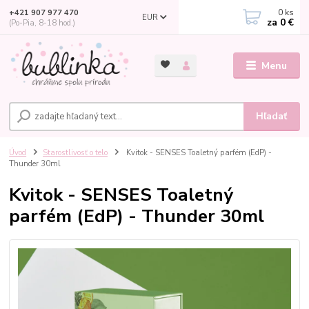
0
ks
+421 907 977 470
EUR
za
0 €
(Po-Pia, 8-18 hod.)
Menu
Hľadať
Úvod
Starostlivosť o telo
Kvitok - SENSES Toaletný parfém (EdP) -
Thunder 30ml
Kvitok - SENSES Toaletný
parfém (EdP) - Thunder 30ml