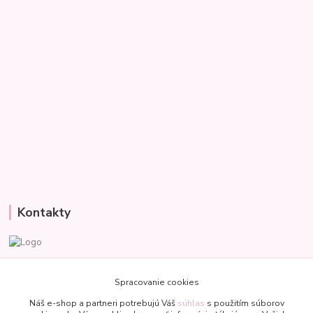
Kontakty
Veronika
+421 907 977 470
Spracovanie cookies
(Po-Pia, 8-18 hod.)
Náš e-shop a partneri potrebujú Váš
súhlas
s použitím súborov