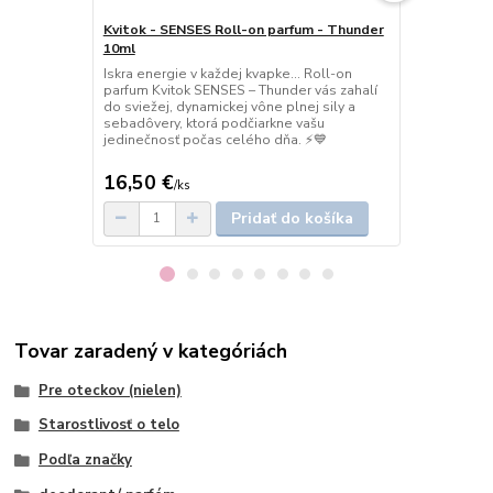
Kvitok - SENSES Roll-on parfum - Thunder
Kvitok - Tu
10ml
Thunder 45 
Iskra energie v každej kvapke… Roll-on
Energia, kto
parfum Kvitok SENSES – Thunder vás zahalí
dotyku… Tuh
do sviežej, dynamickej vône plnej sily a
Thunder spoľ
sebadôvery, ktorá podčiarkne vašu
rešpektuje p
jedinečnosť počas celého dňa. ⚡💙
vás do sviež
sebavedomia
16,50 €
9 €
/
ks
/
ks
Pridať do košíka
Tovar zaradený v kategóriách
Pre oteckov (nielen)
Starostlivosť o telo
Podľa značky