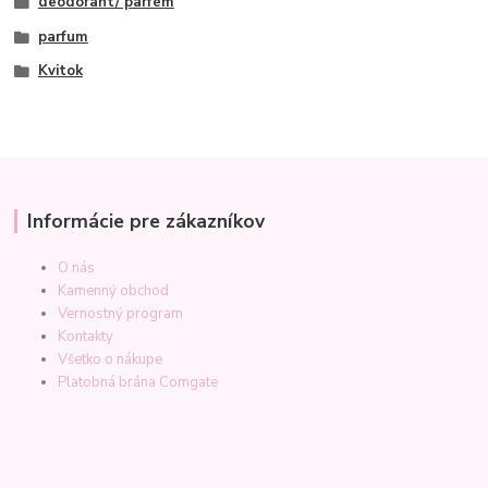
deodorant/ parfém
parfum
Kvitok
Informácie pre zákazníkov
O nás
Kamenný obchod
Vernostný program
Kontakty
Všetko o nákupe
Platobná brána Comgate