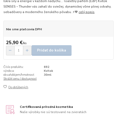
Iskra sily a energie v každom nádychu… Toaletný parfém (EdP) Kvitok
SENSES – Thunder vás zahalí do sviežej, dynamickej vône plnej odvahy,
sebadôvery a moderného ženského pôvabu. ⚡💙
celý popis
Nie sme platcovia DPH
25,90 €
/
ks
Pridať do košíka
Číslo produktu:
692
výrobca:
Kvitok
obsah/objem/hmotnosť:
30ml
Strážiť cenu / dostupnosť
Do obľúbených
Certifikovaná prírodná kozmetika
Naše výrobky nie sú testované na zvieratách