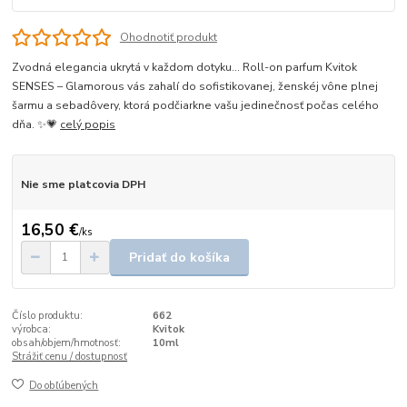
Ohodnotiť produkt
Zvodná elegancia ukrytá v každom dotyku… Roll-on parfum Kvitok
SENSES – Glamorous vás zahalí do sofistikovanej, ženskéj vône plnej
šarmu a sebadôvery, ktorá podčiarkne vašu jedinečnosť počas celého
dňa. ✨💗
celý popis
Nie sme platcovia DPH
16,50 €
/
ks
Pridať do košíka
Číslo produktu:
662
výrobca:
Kvitok
obsah/objem/hmotnosť:
10ml
Strážiť cenu / dostupnosť
Do obľúbených