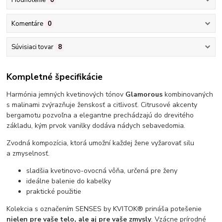
Hodnotenie
0
Komentáre
0
Súvisiaci tovar
8
Kompletné špecifikácie
Harmónia jemných kvetinových tónov
Glamorous
kombinovaných
s malinami zvýrazňuje ženskosť a citlivosť. Citrusové akcenty
bergamotu pozvoľna a elegantne prechádzajú do drevitého
základu, kým prvok vanilky dodáva nádych sebavedomia.
Zvodná kompozícia, ktorá umožní každej žene vyžarovať silu
a zmyselnosť.
sladšia kvetinovo-ovocná vôňa, určená pre ženy
ideálne balenie do kabelky
praktické použitie
Kolekcia s označením SENSES by KVITOK® prináša potešenie
nielen pre vaše telo, ale aj pre vaše zmysly
. Vzácne prírodné