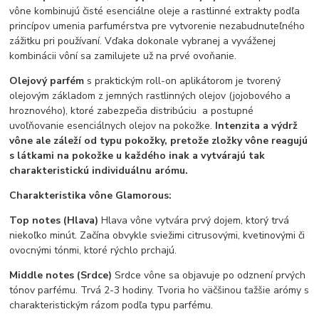
vône kombinujú čisté esenciálne oleje a rastlinné extrakty podľa
princípov umenia parfumérstva pre vytvorenie nezabudnuteľného
zážitku pri používaní. Vďaka dokonale vybranej a vyváženej
kombinácii vôní sa zamilujete už na prvé ovoňanie.
Olejový parfém
s praktickým roll-on aplikátorom je tvorený
olejovým základom z jemných rastlinných olejov (jojobového a
hroznového), ktoré zabezpečia distribúciu a postupné
uvoľňovanie esenciálnych olejov na pokožke.
Intenzita a výdrž
vône ale záleží od typu pokožky, pretože zložky vône reagujú
s látkami na pokožke u každého inak a vytvárajú tak
charakteristickú individuálnu arómu.
Charakteristika vône Glamorous:
Top notes (Hlava)
Hlava vône vytvára prvý dojem, ktorý trvá
niekoľko minút. Začína obvykle sviežimi citrusovými, kvetinovými či
ovocnými tónmi, ktoré rýchlo prchajú.
Middle notes (Srdce)
Srdce vône sa objavuje po odznení prvých
tónov parfému. Trvá 2-3 hodiny. Tvoria ho väčšinou ťažšie arómy s
charakteristickým rázom podľa typu parfému.