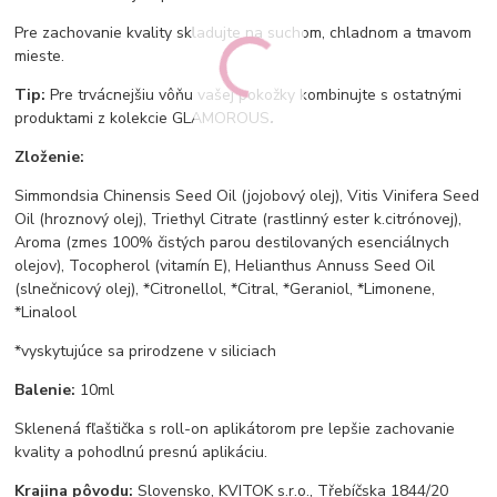
Pre zachovanie kvality skladujte na suchom, chladnom a tmavom
mieste.
Tip:
Pre trvácnejšiu vôňu vašej pokožky kombinujte s ostatnými
produktami z kolekcie GLAMOROUS
.
Zloženie:
Simmondsia Chinensis Seed Oil (jojobový olej), Vitis Vinifera Seed
Oil (hroznový olej), Triethyl Citrate (rastlinný ester k.citrónovej),
Aroma (zmes 100% čistých parou destilovaných esenciálnych
olejov), Tocopherol (vitamín E), Helianthus Annuss Seed Oil
(slnečnicový olej), *Citronellol, *Citral, *Geraniol, *Limonene,
*Linalool
*vyskytujúce sa prirodzene v siliciach
Balenie:
10ml
Sklenená fľaštička s roll-on aplikátorom pre lepšie zachovanie
kvality a pohodlnú presnú aplikáciu.
Krajina pôvodu:
Slovensko, KVITOK s.r.o., Třebíčska 1844/20