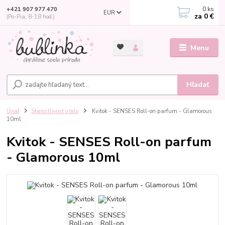
0
ks
+421 907 977 470
EUR
za
0 €
(Po-Pia, 8-18 hod.)
Menu
Hľadať
Úvod
Starostlivosť o telo
Kvitok - SENSES Roll-on parfum - Glamorous
10ml
Kvitok - SENSES Roll-on parfum
- Glamorous 10ml