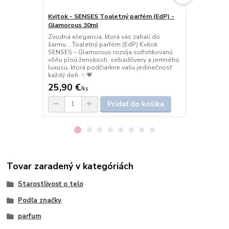
Kvitok - SENSES Toaletný parfém (EdP) -
Kvitok - Tu
Glamorous 30ml
Glamorous 4
Zvodná elegancia, ktorá vás zahalí do
Dotyk elega
šarmu… Toaletný parfém (EdP) Kvitok
dezodorant 
SENSES – Glamorous rozvíja sofistikovanú
spoľahlivo c
vôňu plnú ženskosti, sebadôvery a jemného
rešpektuje p
luxusu, ktorá podčiarkne vašu jedinečnosť
vás do zvodn
každý deň. ✨💗
ženského ša
25,90 €
9 €
/
ks
/
ks
Pridať do košíka
Tovar zaradený v kategóriách
Starostlivosť o telo
Podľa značky
parfum