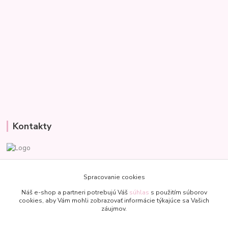
Kontakty
Veronika
+421 907 977 470
Spracovanie cookies
(Po-Pia, 8-18 hod.)
Náš e-shop a partneri potrebujú Váš
súhlas
s použitím súborov
cookies, aby Vám mohli zobrazovať informácie týkajúce sa Vašich
bublinkapu@gmail.com
záujmov.