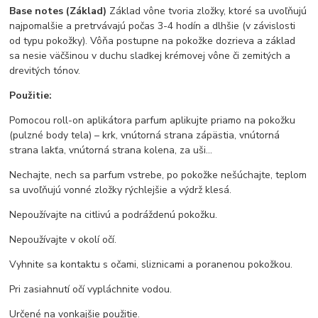
Base notes (Základ)
Základ vône tvoria zložky, ktoré sa uvoľňujú
najpomalšie a pretrvávajú počas 3-4 hodín a dlhšie (v závislosti
od typu pokožky). Vôňa postupne na pokožke dozrieva a základ
sa nesie väčšinou v duchu sladkej krémovej vône či zemitých a
drevitých tónov.
Použitie:
Pomocou roll-on aplikátora parfum aplikujte priamo na pokožku
(pulzné body tela) – krk, vnútorná strana zápästia, vnútorná
strana lakťa, vnútorná strana kolena, za uši…
Nechajte, nech sa parfum vstrebe, po pokožke nešúchajte, teplom
sa uvoľňujú vonné zložky rýchlejšie a výdrž klesá.
Nepoužívajte na citlivú a podráždenú pokožku.
Nepoužívajte v okolí očí.
Vyhnite sa kontaktu s očami, sliznicami a poranenou pokožkou.
Pri zasiahnutí očí vypláchnite vodou.
Určené na vonkajšie použitie.