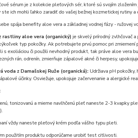
ové sérum je z kolekcie pleťových sér, ktoré sú svojím zložením 
y ste ich mohli ľahko zaradiť do vašej bežnej kozmetickej rutiny a
ebe spája benefity aloe vera a základnej vodnej fázy - ružovej v
z rastliny aloe vera (organický)
je skvelý prírodný zvlhčovač 
ýkoľvek typ pokožky. Ak potrebujete prvú pomoc pri zmiernení p
li s exoliáciou či použili nevhodný produkt, tak práve aloe vera 
rezných rán, odrenín, zmierňuje zápalové akné či herpesy, upokoju
á voda z Damašskej Ruže (organická):
Udržiava pH pokožky, h
ápalové účinky. Osviežuje, upokojuje začervenanie a alergické reak
:
enú, tonizovanú a mierne navlhčenú pleť naneste 2-3 kvapky pleť
).
aní vždy naneste pleťový krém podľa vášho typu pleti.
m použitím produktu odporúčame urobiť test citlivosti.