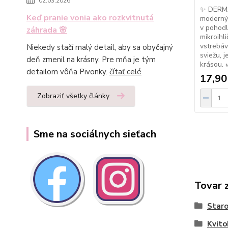
02.03.2026
✨ DERMA
Keď pranie vonia ako rozkvitnutá
moderný r
v pohodl
záhrada 🌸
mikroihl
vstrebáv
Niekedy stačí malý detail, aby sa obyčajný
sviežu, 
deň zmenil na krásny. Pre mňa je tým
krásou. 
detailom vôňa Pivonky.
čítať celé
17,90
Zobraziť všetky články
Sme na sociálnych sieťach
Tovar 
Staro
Kvito