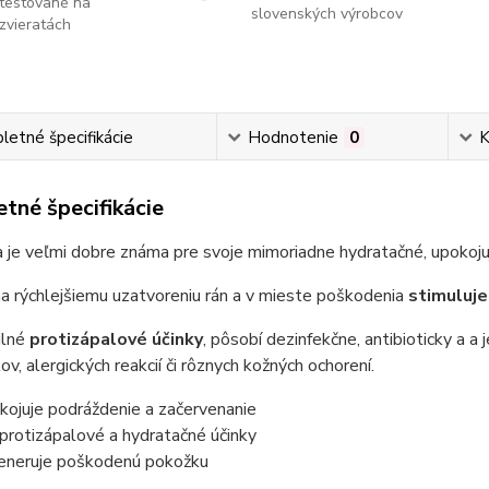
testované na
slovenských výrobcov
zvieratách
etné špecifikácie
Hodnotenie
0
K
tné špecifikácie
 je veľmi dobre známa pre svoje mimoriadne hydratačné, upokoju
 rýchlejšiemu uzatvoreniu rán a v mieste poškodenia
stimuluje
ilné
protizápalové účinky
, pôsobí dezinfekčne, antibioticky a a 
kov, alergických reakcií či rôznych kožných ochorení.
kojuje podráždenie a začervenanie
protizápalové a hydratačné účinky
eneruje poškodenú pokožku