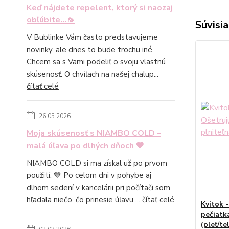
Keď nájdete repelent, ktorý si naozaj
obľúbite...🦟
Súvisia
V Bublinke Vám často predstavujeme
novinky, ale dnes to bude trochu iné.
Chcem sa s Vami podeliť o svoju vlastnú
skúsenosť. O chvíľach na našej chalup...
čítať celé
26.05.2026
Moja skúsenosť s NIAMBO COLD –
malá úľava po dlhých dňoch 💙
NIAMBO COLD si ma získal už po prvom
použití. 💙 Po celom dni v pohybe aj
dlhom sedení v kancelárii pri počítači som
hľadala niečo, čo prinesie úľavu ...
čítať celé
Kvitok 
pečiatka
(pleť/te