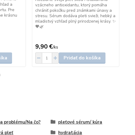
zhľad a
vzácneho antioxidantu, ktorý pomáha
prí
rtu. Pre
chrániť pokožku pred známkami únavy a
ple
ne krásnu
stresu. Sérum dodáva pleti svieži, hebký a
pod
mladistvý vzhľad plný prirodzenej krásy. ✨
mla
🧡🌿
zať
9,90 €
13
/
ks
šíka
Pridať do košíka
a problému/Na čo?
pleťové sérum/ kúra
vá pleť
hydratácia