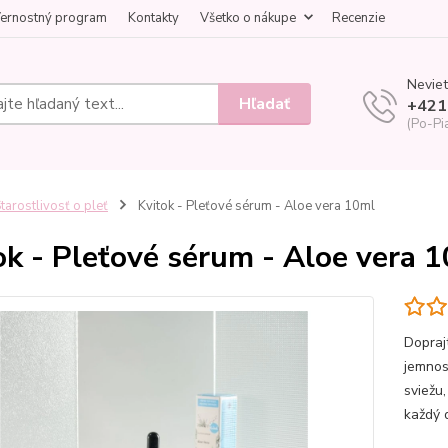
ernostný program
Kontakty
Všetko o nákupe
Recenzie
Neviet
Hľadať
+421
(Po-Pi
tarostlivosť o pleť
Kvitok - Pleťové sérum - Aloe vera 10ml
ok - Pleťové sérum - Aloe vera 
Doprajt
jemnos
sviežu
každý 