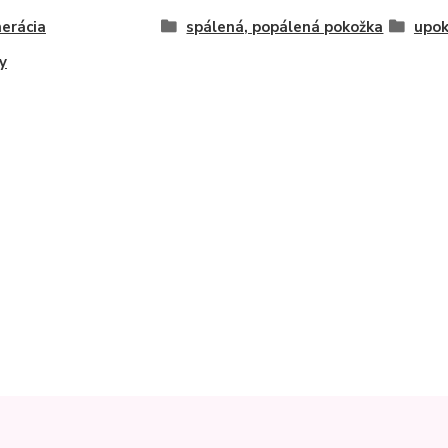
erácia
spálená, popálená pokožka
upok
y