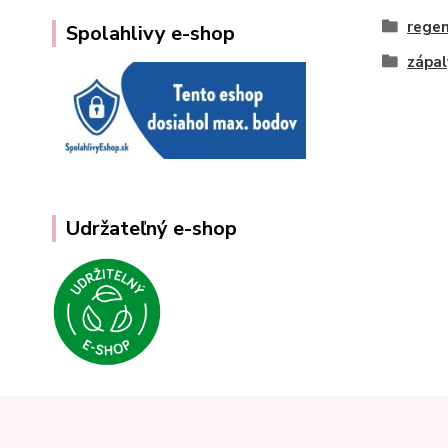
regen
Spolahlivy e-shop
zápal
Udržateľný e-shop