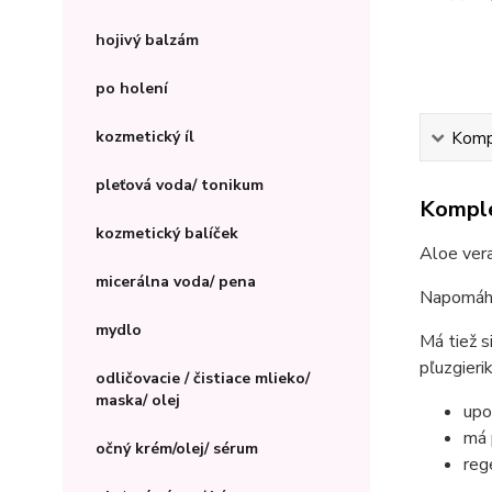
hojivý balzám
po holení
kozmetický íl
Kompl
pleťová voda/ tonikum
Komple
kozmetický balíček
Aloe vera
micerálna voda/ pena
Napomáha
mydlo
Má tiež s
pľuzgieri
odličovacie / čistiace mlieko/
maska/ olej
upo
má 
očný krém/olej/ sérum
reg