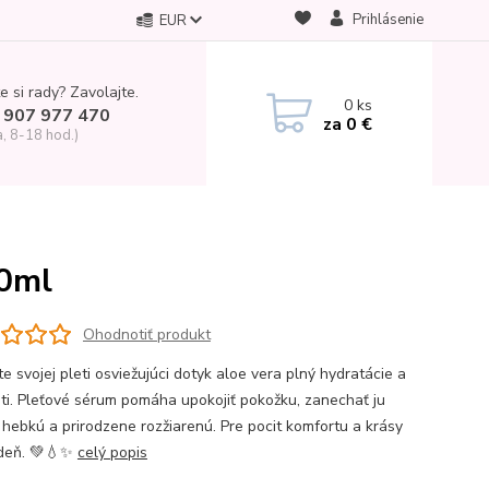
Prihlásenie
EUR
e si rady? Zavolajte.
0
ks
 907 977 470
za
0 €
a, 8-18 hod.)
10ml
Ohodnotiť produkt
e svojej pleti osviežujúci dotyk aloe vera plný hydratácie a
ti. Pleťové sérum pomáha upokojiť pokožku, zanechať ju
, hebkú a prirodzene rozžiarenú. Pre pocit komfortu a krásy
deň. 💚💧✨
celý popis