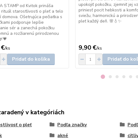
upokojiť pokožku, zjemniť jej v
 STAMP od Kvitok prináša
priniesť pocit hebkosti a komfo
ituál starostlivosti o pleť a telo
sviežu, harmonickú a prirodze
í domova. Ošetrujúca pečiatka s
pleť každý deň. 🌸💧✨
ičkami podporuje lepšie
anie sér a zanechá pokožku
jemnú a rozžiarenú prirodzenou
🌿💗
 €
9,90 €
/
ks
/
ks
Pridať do košíka
Pridať do ko
zaradený v kategóriách
stlivosť o pleť
Podľa značky
Podľ
k
akné
citli