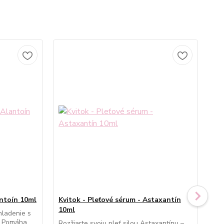
antoín 10ml
Kvitok - Pleťové sérum - Astaxantín
Kvi
10ml
10
hladenie s
. Pomáha
Rozžiarte svoju pleť silou Astaxantínu –
Obj