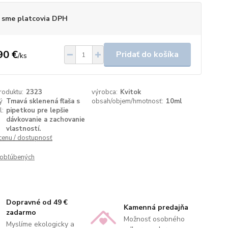
 sme platcovia DPH
90 €
Pridať do košíka
/
ks
roduktu:
2323
výrobca:
Kvitok
ý
Tmavá sklenená fľaša s
obsah/objem/hmotnosť:
10ml
l:
pipetkou pre lepšie
dávkovanie a zachovanie
vlastností.
 cenu / dostupnosť
obľúbených
Dopravné od 49 €
Kamenná predajňa
zadarmo
Možnosť osobného
Myslíme ekologicky a