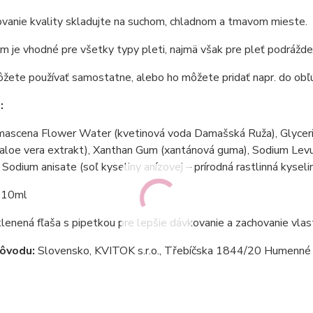
ovanie kvality skladujte na suchom, chladnom a tmavom mieste.
m je vhodné pre všetky typy pleti, najmä však pre pleť podrážden
žete používať samostatne, alebo ho môžete pridať napr. do ob
:
scena Flower Water (kvetinová voda Damašská Ruža), Glycerin (
loe vera extrakt), Xanthan Gum (xantánová guma), Sodium Levulin
, Sodium anisate (soľ kyseliny anízovej – prírodná rastlinná kyselin
10ml
enená fľaša s pipetkou pre lepšie dávkovanie a zachovanie vlas
pôvodu:
Slovensko, KVITOK s.r.o., Třebíčska 1844/20 Humenn