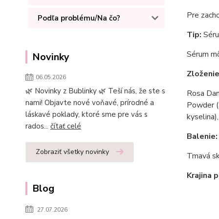
Pre zach
Podľa problému/Na čo?
Tip:
Séru
Sérum mô
Novinky
Zloženie
06.05.2026
🌿 Novinky z Bublinky 🌿 Teší nás, že ste s
Rosa Dama
nami! Objavte nové voňavé, prírodné a
Powder (a
láskavé poklady, ktoré sme pre vás s
kyselina)
rados...
čítať celé
Balenie:
Zobraziť všetky novinky
Tmavá skl
Krajina 
Blog
27.07.2026