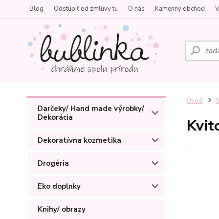
Blog
Odstúpiť od zmluvy tu
O nás
Kamenný obchod
V
Úvod
S
Darčeky/ Hand made výrobky/
Dekorácia
Kvit
Dekoratívna kozmetika
Drogéria
Eko doplnky
Knihy/ obrazy