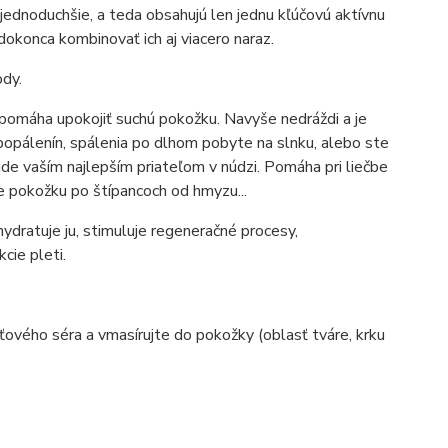
jednoduchšie, a teda obsahujú len jednu kľúčovú aktívnu
 dokonca kombinovať ich aj viacero naraz.
ody.
a pomáha upokojiť suchú pokožku.
Navyše nedráždi a je
opálenín, spálenia po dlhom pobyte na slnku, alebo ste
bude vaším najlepším priateľom v núdzi. Pomáha pri liečbe
je pokožku po štípancoch od hmyzu...
ydratuje ju, stimuluje regeneračné procesy,
cie pleti.
ového séra a vmasírujte do pokožky (oblasť tváre, krku