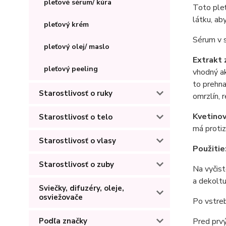
pleťové sérum/ kúra
Toto pleť
látku, ab
pleťový krém
Sérum v s
pleťový olej/ maslo
Extrakt 
pleťový peeling
vhodný ak
to prehna
Starostlivosť o ruky
omrzlín, 
Kvetinov
Starostlivosť o telo
má protiz
Starostlivosť o vlasy
Použitie
Starostlivosť o zuby
Na vyčist
a dekoltu
Sviečky, difuzéry, oleje,
osviežovače
Po vstreb
Podľa značky
Pred prvý