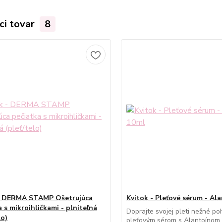
ci tovar
8
- DERMA STAMP Ošetrujúca
Kvitok - Pleťové sérum - Al
 s mikroihličkami - plniteľná
Doprajte svojej pleti nežné po
lo)
pleťovým sérom s Alantoínom