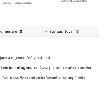
odberu zadarmo
recyklujeme obaly
omentáre
0
Súvisiaci tovar
8
júce a regeneračné vlastnosti.
 tvorbu kolagénu
, udržiava pokožku vláčnu a pružnú.
je často využívaná pri zmierňovaní akné, popálenín,