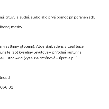
ú, citlivú a suchú, alebo ako prvá pomoc pri poraneniach.
ľúbenej masky.
rastlinný glycerín), Aloe Barbadensis Leaf Juice
ate (soľ kyseliny levulovej– prírodná rastlinná
a), Citric Acid (kyselina citrónová – úprava pH).
tností.
é 066 01