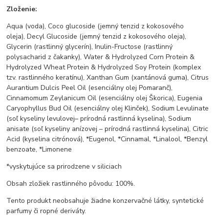
Zloženie:
Aqua (voda), Coco glucoside (jemný tenzid z kokosového
oleja), Decyl Glucoside (jemný tenzid z kokosového oleja),
Glycerin (rastlinný glycerín), Inulin-Fructose (rastlinný
polysacharid z čakanky), Water & Hydrolyzed Corn Protein &
Hydrolyzed Wheat Protein & Hydrolyzed Soy Protein (komplex
tzv. rastlinného keratínu), Xanthan Gum (xantánová guma), Citrus
Aurantium Dulcis Peel Oil (esenciálny olej Pomaranč),
Cinnamomum Zeylanicum Oil (esenciálny olej Škorica), Eugenia
Caryophyllus Bud Oil (esenciálny olej Klinček), Sodium Levulinate
(soľ kyseliny levulovej– prírodná rastlinná kyselina), Sodium
anisate (soľ kyseliny anízovej – prírodná rastlinná kyselina), Citric
Acid (kyselina citrónová), *Eugenol, *Cinnamal, *Linalool, *Benzyl
benzoate, *Limonene
*vyskytujúce sa prirodzene v siliciach
Obsah zložiek rastlinného pôvodu: 100%.
Tento produkt neobsahuje žiadne konzervačné látky, syntetické
parfumy či ropné deriváty.