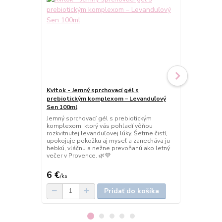
Kvitok - Jemný sprchovací gél s
Kvitok - Jem
prebiotickým komplexom – Levanduľový
prebiotický
Sen 100ml
Jemný sprcho
komplexom, 
Jemný sprchovací gél s prebiotickým
citrusovo-mät
komplexom, ktorý vás pohladí vôňou
jej prirodze
rozkvitnutej levanduľovej lúky. Šetrne čistí,
hebkú, hydra
upokojuje pokožku aj myseľ a zanecháva ju
Ideálny pre l
hebkú, vláčnu a nežne prevoňanú ako letný
🍋💛
večer v Provence. 🌿💜
6 €
6 €
/
ks
/
ks
Pridať do košíka