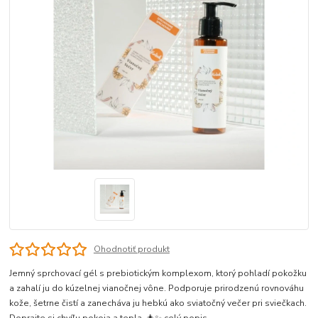
Ohodnotiť produkt
Jemný sprchovací gél s prebiotickým komplexom, ktorý pohladí pokožku
a zahalí ju do kúzelnej vianočnej vône. Podporuje prirodzenú rovnováhu
kože, šetrne čistí a zanecháva ju hebkú ako sviatočný večer pri sviečkach.
Doprajte si chvíľu pokoja a tepla. 🎄✨
celý popis