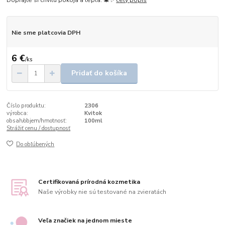
Nie sme platcovia DPH
6 €
/
ks
Pridať do košíka
Číslo produktu:
2306
výrobca:
Kvitok
obsah/objem/hmotnosť:
100ml
Strážiť cenu / dostupnosť
Do obľúbených
Certifikovaná prírodná kozmetika
Naše výrobky nie sú testované na zvieratách
Veľa značiek na jednom mieste