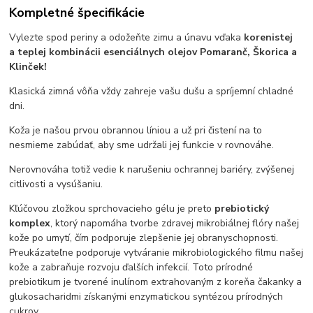
Kompletné špecifikácie
Vylezte spod periny a odožeňte zimu a únavu vďaka
korenistej
a teplej kombinácii esenciálnych olejov Pomaranč, Škorica a
Klinček!
Klasická zimná vôňa vždy zahreje vašu dušu a spríjemní chladné
dni.
Koža je našou prvou obrannou líniou a už pri čistení na to
nesmieme zabúdať, aby sme udržali jej funkcie v rovnováhe.
Nerovnováha totiž vedie k narušeniu ochrannej bariéry, zvýšenej
citlivosti a vysúšaniu.
Kľúčovou zložkou sprchovacieho gélu je preto
prebiotický
komplex
, ktorý napomáha tvorbe zdravej mikrobiálnej flóry našej
kože po umytí, čím podporuje zlepšenie jej obranyschopnosti.
Preukázateľne podporuje vytváranie mikrobiologického filmu našej
kože a zabraňuje rozvoju ďalších infekcií. Toto
prírodné
prebiotikum je
tvorené inulínom extrahovaným z koreňa čakanky a
glukosacharidmi získanými enzymatickou syntézou prírodných
cukrov.