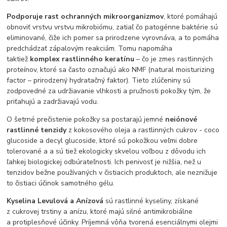
Podporuje rast ochranných mikroorganizmov
, ktoré pomáhajú
obnoviť vrstvu vrstvu mikrobiómu, zatiaľ čo patogénne baktérie sú
eliminované, čiže ich pomer sa prirodzene vyrovnáva, a to pomáha
predchádzať zápalovým reakciám.
Tomu napomáha
taktiež
komplex rastlinného keratínu
– čo je zmes rastlinných
proteínov, ktoré sa často označujú ako NMF (natural moisturizing
factor – prirodzený hydratačný faktor). Tieto zlúčeniny sú
zodpovedné za udržiavanie vlhkosti a pružnosti pokožky tým, že
priťahujú a zadržiavajú vodu.
O šetrné prečistenie pokožky sa postarajú jemné
neiónové
rastlinné tenzidy
z kokosového oleja a rastlinných cukrov - coco
glucoside a decyl glucoside, ktoré sú pokožkou veľmi dobre
tolerované a a sú tiež ekologicky skvelou voľbou z dôvodu ich
ľahkej biologickej odbúrateľnosti. Ich penivosť je nižšia, než u
tenzidov bežne používaných v čistiacich produktoch, ale neznižuje
to čistiaci účinok samotného gélu.
Kyselina Levulová a Anízová
sú rastlinné kyseliny, získané
z cukrovej trstiny a anízu, ktoré majú silné antimikrobiálne
a protiplesňové účinky. Príjemná vôňa tvorená esenciálnymi olejmi