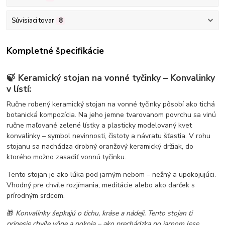
Súvisiaci tovar
8
Kompletné špecifikácie
🍃
Keramický stojan na vonné tyčinky – Konvalinky
v lístí:
Ručne robený keramický stojan na vonné tyčinky pôsobí ako tichá
botanická kompozícia. Na jeho jemne tvarovanom povrchu sa vinú
ručne maľované zelené lístky a plasticky modelovaný kvet
konvalinky – symbol nevinnosti, čistoty a návratu šťastia. V rohu
stojanu sa nachádza drobný oranžový keramický držiak, do
ktorého možno zasadiť vonnú tyčinku.
Tento stojan je ako lúka pod jarným nebom – nežný a upokojujúci.
Vhodný pre chvíle rozjímania, meditácie alebo ako darček s
prírodným srdcom.
🎁
Konvalinky šepkajú o tichu, kráse a nádeji. Tento stojan ti
prinesie chvíle vône a pokoja – ako prechádzka po jarnom lese.