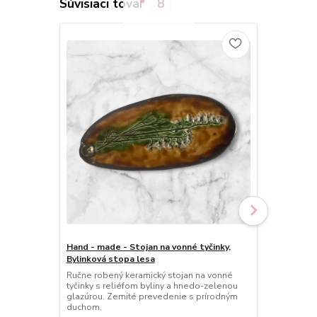
Súvisiaci tovar
8
Hand - made - Stojan na vonné tyčinky,
Hand - made 
Bylinková stopa lesa
Harmančeko
Ručne robený keramický stojan na vonné
Ručne robený
tyčinky s reliéfom byliny a hnedo-zelenou
tyčinky s mo
glazúrou. Zemité prevedenie s prírodným
bodiek. Jemn
duchom.