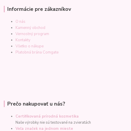
Informácie pre zákazníkov
O nás
Kamenný obchod
Vernostný program
Kontakty
Všetko o nákupe
Platobná brána Comgate
Prečo nakupovať u nás?
Certifikovaná prírodná kozmetika
Naše výrobky nie sú testované na zvieratách
Veľa značek na jednom mieste