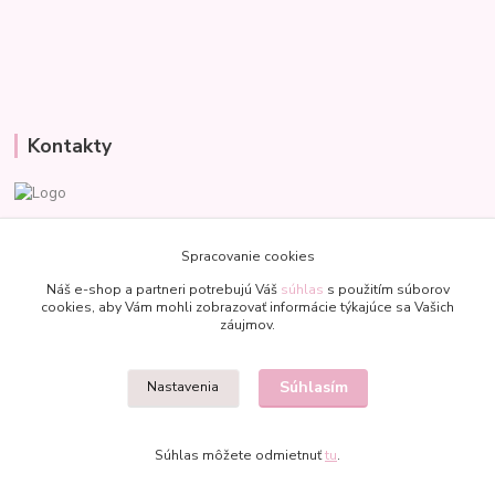
Kontakty
Veronika
+421 907 977 470
Spracovanie cookies
(Po-Pia, 8-18 hod.)
Náš e-shop a partneri potrebujú Váš
súhlas
s použitím súborov
cookies, aby Vám mohli zobrazovať informácie týkajúce sa Vašich
bublinkapu@gmail.com
záujmov.
Súhlasím
Nastavenia
Súhlas môžete odmietnuť
tu
.
Vytvorené na
Eshop-rychlo.sk