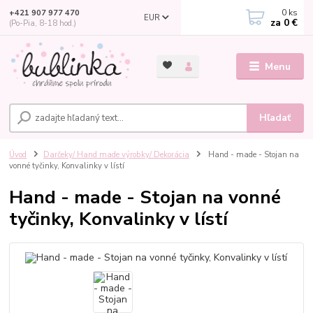
0
ks
+421 907 977 470
EUR
za
0 €
(Po-Pia, 8-18 hod.)
Menu
Hľadať
Úvod
Darčeky/ Hand made výrobky/ Dekorácia
Hand - made - Stojan na
vonné tyčinky, Konvalinky v lístí
Hand - made - Stojan na vonné
tyčinky, Konvalinky v lístí