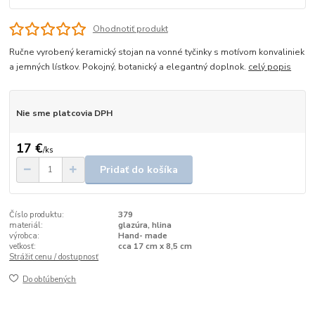
Ohodnotiť produkt
Ručne vyrobený keramický stojan na vonné tyčinky s motívom konvaliniek
a jemných lístkov. Pokojný, botanický a elegantný doplnok.
celý popis
Nie sme platcovia DPH
17 €
/
ks
Pridať do košíka
Číslo produktu:
379
materiál:
glazúra, hlina
výrobca:
Hand- made
veľkosť:
cca 17 cm x 8,5 cm
Strážiť cenu / dostupnosť
Do obľúbených