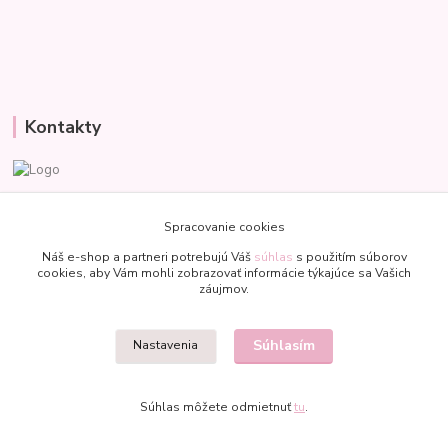
Kontakty
Veronika
+421 907 977 470
Spracovanie cookies
(Po-Pia, 8-18 hod.)
Náš e-shop a partneri potrebujú Váš
súhlas
s použitím súborov
cookies, aby Vám mohli zobrazovať informácie týkajúce sa Vašich
bublinkapu@gmail.com
záujmov.
Súhlasím
Nastavenia
Súhlas môžete odmietnuť
tu
.
Vytvorené na
Eshop-rychlo.sk