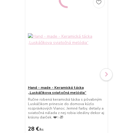
Hand - made - Keramická tácka
Hand - made
„Luskáčikova sviatočná melódia“
stromček a d
Ručne robená keramická tácka s pôvabným
Ručne roben
Luskáčikom prinesie do domova kúzlo
stromčekom 
rozprávkových Vianoc. Jemné farby, detaily a
prinesie do 
sviatočná nálada z nej robia ideálny dekor aj
Nežná, roman
krásny darček. ❤️✨🎁
dekorácie či
28 €
15 €
/
ks
/
ks