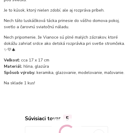
Je to kúsok, ktorý nielen zdobí, ale aj rozpráva príbeh.
Nech táto luskáčiková tácka prinesie do vášho domova pokoj,
svetlo a čarovnú sviatočnú náladu.
Nech pripomenie, že Vianoce sú plné malých zázrakov, ktoré
dokážu zahriať srdce ako detská rozprávka pri svetle stromčeka.
✨💛🎄
Veľkosť:
cca 17 x 17 cm
Materiál:
hlina, glazúra
Spôsob výroby:
keramika, glazovanie, modelovanie, maľovanie.
Na sklade 1 kus!
Súvisiaci tovar
5