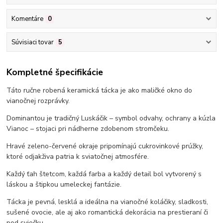
Komentáre
0
Súvisiaci tovar
5
Kompletné špecifikácie
Táto ručne robená keramická tácka je ako maličké okno do
vianočnej rozprávky.
Dominantou je tradičný Luskáčik – symbol odvahy, ochrany a kúzla
Vianoc – stojaci pri nádherne zdobenom stromčeku.
Hravé zeleno-červené okraje pripomínajú cukrovinkové prúžky,
ktoré odjakživa patria k sviatočnej atmosfére.
Každý ťah štetcom, každá farba a každý detail bol vytvorený s
láskou a štipkou umeleckej fantázie.
Tácka je pevná, lesklá a ideálna na vianočné koláčiky, sladkosti,
sušené ovocie, ale aj ako romantická dekorácia na prestieraní či
pod sviečku.