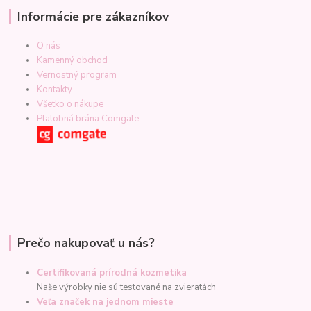
Informácie pre zákazníkov
O nás
Kamenný obchod
Vernostný program
Kontakty
Všetko o nákupe
Platobná brána Comgate
Prečo nakupovať u nás?
Certifikovaná prírodná kozmetika
Naše výrobky nie sú testované na zvieratách
Veľa značek na jednom mieste