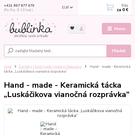
0
ks
+421 907 977 470
EUR
za
0 €
(Po-Pia, 8-18 hod.)
Menu
Hľadať
Úvod
Darčeky/ Hand made výrobky/ Dekorácia
Hand - made - Keramická
tácka „Luskáčikova vianočná rozprávka“
Hand - made - Keramická tácka
„Luskáčikova vianočná rozprávka“