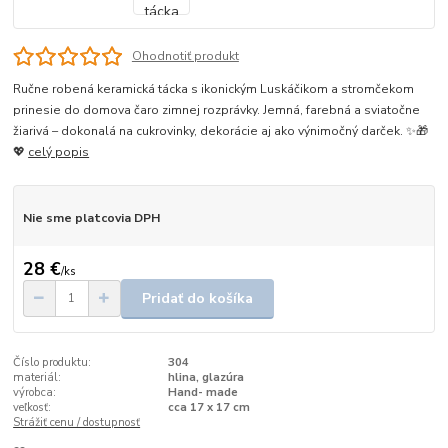
Ohodnotiť produkt
Ručne robená keramická tácka s ikonickým Luskáčikom a stromčekom
prinesie do domova čaro zimnej rozprávky. Jemná, farebná a sviatočne
žiarivá – dokonalá na cukrovinky, dekorácie aj ako výnimočný darček. ✨🎁
💖
celý popis
Nie sme platcovia DPH
28 €
/
ks
Pridať do košíka
Číslo produktu:
304
materiál:
hlina, glazúra
výrobca:
Hand- made
veľkosť:
cca 17 x 17 cm
Strážiť cenu / dostupnosť